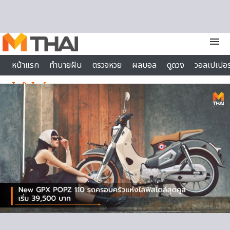
Skip to content
menu
หน้าแรก
ทำนายฝัน
ตรวจหวย
ผลบอล
ดูดวง
วอลเปเปอร
ไลฟ์สไตล์