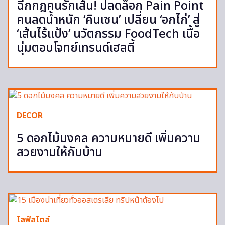
ฉีกกฎคนรักเส้น! ปลดล็อก Pain Point
คนลดน้ำหนัก ‘คินเซน’ เปลี่ยน ‘อกไก่’ สู่
‘เส้นไร้แป้ง’ นวัตกรรม FoodTech เนื้อ
นุ่มตอบโจทย์เทรนด์เฮลตี้
DECOR
5 ดอกไม้มงคล ความหมายดี เพิ่มความ
สวยงามให้กับบ้าน
ไลฟ์สไตล์