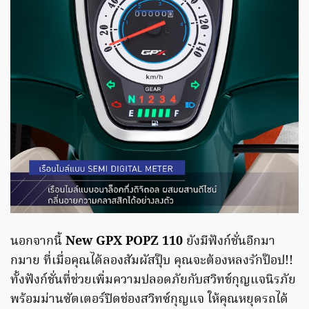
นอกจากนี้
New GPX POPZ 110
ยังมีฟังก์ชั่นอีกมา
กมาย ที่เมื่อคุณได้ลองสัมผัสปุ๊บ คุณจะต้องหลงรักป๊อป!!
ทั้งฟังก์ชั่นที่ช่วยเพิ่มความปลอดภัยกับสวิทช์กุญแจนิรภัย
พร้อมม่านซัตเตอร์ปิดช่องสวิทซ์กุญแจ ให้คุณหยุดรถได้