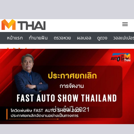
Skip to content
menu
หน้าแรก
ทำนายฝัน
ตรวจหวย
ผลบอล
ดูดวง
วอลเปเปอร
ไลฟ์สไตล์