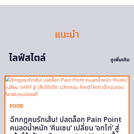
แนะนำ
ไลฟ์สไตล์
ดูเพิ่มเติม
FOOD
ฉีกกฎคนรักเส้น! ปลดล็อก Pain Point
คนลดน้ำหนัก ‘คินเซน’ เปลี่ยน ‘อกไก่’ สู่