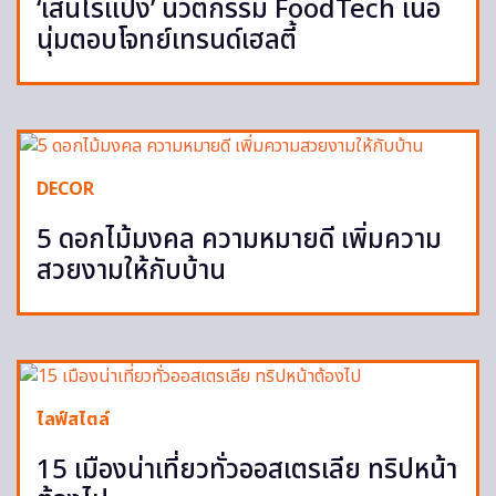
‘เส้นไร้แป้ง’ นวัตกรรม FoodTech เนื้อ
นุ่มตอบโจทย์เทรนด์เฮลตี้
DECOR
5 ดอกไม้มงคล ความหมายดี เพิ่มความ
สวยงามให้กับบ้าน
ไลฟ์สไตล์
15 เมืองน่าเที่ยวทั่วออสเตรเลีย ทริปหน้า