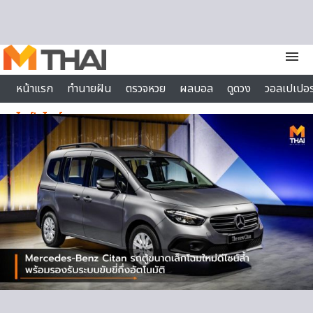
Skip to content
menu
หน้าแรก
ทำนายฝัน
ตรวจหวย
ผลบอล
ดูดวง
วอลเปเปอร
ไลฟ์สไตล์