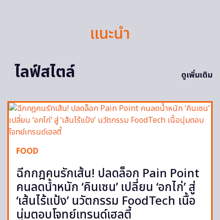
แนะนำ
ไลฟ์สไตล์
ดูเพิ่มเติม
FOOD
ฉีกกฎคนรักเส้น! ปลดล็อก Pain Point
คนลดน้ำหนัก ‘คินเซน’ เปลี่ยน ‘อกไก่’ สู่
‘เส้นไร้แป้ง’ นวัตกรรม FoodTech เนื้อ
นุ่มตอบโจทย์เทรนด์เฮลตี้