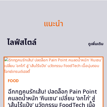
แนะนำ
ไลฟ์สไตล์
ดูเพิ่มเติม
FOOD
ฉีกกฎคนรักเส้น! ปลดล็อก Pain Point
คนลดน้ำหนัก ‘คินเซน’ เปลี่ยน ‘อกไก่’ สู่
‘เส้นไร้แป้ง’ นวัตกรรม FoodTech เนื้อ