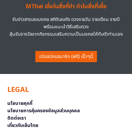
MThai เชื่อในสิ่งที่ทำ ทำในสิ่งที่เชื่อ
รับข่าวสารเลขมงคล สถิติเลขดัง ดวงรายวัน รายเดือน รายปี
พร้อมแนะนำวิธีเสริมดวง
ลุ้นรับรางวัลจากกิจกรรมเสริมความเป็นมงคลให้กับตัวท่านเอง
เปิดสมัครสมาชิก (ฟรี) เร็วๆนี้
LEGAL
นโยบายคุกกี้
นโยบายการคุ้มครองข้อมูลส่วนบุคคล
ติดต่อเรา
เกี่ยวกับเอ็มไทย