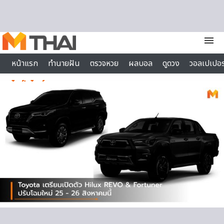
Skip to content
menu
หน้าแรก
ทำนายฝัน
ตรวจหวย
ผลบอล
ดูดวง
วอลเปเปอร
ไลฟ์สไตล์