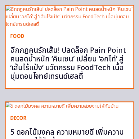
FOOD
ฉีกกฎคนรักเส้น! ปลดล็อก Pain Point
คนลดน้ำหนัก ‘คินเซน’ เปลี่ยน ‘อกไก่’ สู่
‘เส้นไร้แป้ง’ นวัตกรรม FoodTech เนื้อ
นุ่มตอบโจทย์เทรนด์เฮลตี้
DECOR
5 ดอกไม้มงคล ความหมายดี เพิ่มความ