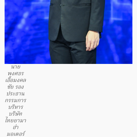
นาย
พงศธร
เอื้อมงคล
ชัย รอง
ประธาน
กรรมการ
บริหาร
บริษัท
ไทยยามา
ฮ่า
มอเตอร์