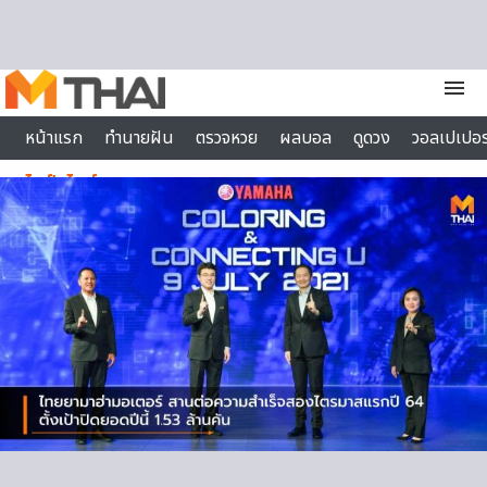
Skip to content
menu
หน้าแรก
ทำนายฝัน
ตรวจหวย
ผลบอล
ดูดวง
วอลเปเปอร
ไลฟ์สไตล์