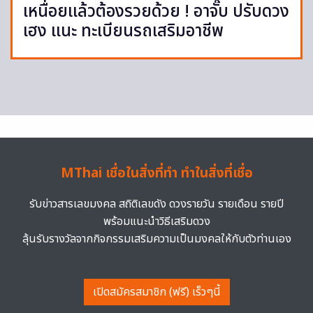
เหนื่อยแล้วต้องรวยด้วย ! อาจั๊บ ปรับดวง
เฮง แนะ ทะเบียนรถเสริมอาชีพ
MThai เชื่อในสิ่งที่ทำ ทำในสิ่งที่เชื่อ
รับข่าวสารเลขมงคล สถิติเลขดัง ดวงรายวัน รายเดือน รายปี
พร้อมแนะนำวิธีเสริมดวง
ลุ้นรับรางวัลจากกิจกรรมเสริมความเป็นมงคลให้กับตัวท่านเอง
เปิดสมัครสมาชิก (ฟรี) เร็วๆนี้