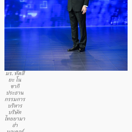
มร. ทัตสึ
ยะ โน
ซากิ
ประธาน
กรรมการ
บริหาร
บริษัท
ไทยยามา
ฮ่า