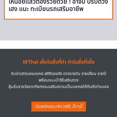
เหนื่อยแล้วต้องรวยด้วย ! อาจั๊บ ปรับดวง
เฮง แนะ ทะเบียนรถเสริมอาชีพ
MThai เชื่อในสิ่งที่ทำ ทำในสิ่งที่เชื่อ
รับข่าวสารเลขมงคล สถิติเลขดัง ดวงรายวัน รายเดือน รายปี
พร้อมแนะนำวิธีเสริมดวง
ลุ้นรับรางวัลจากกิจกรรมเสริมความเป็นมงคลให้กับตัวท่านเอง
เปิดสมัครสมาชิก (ฟรี) เร็วๆนี้