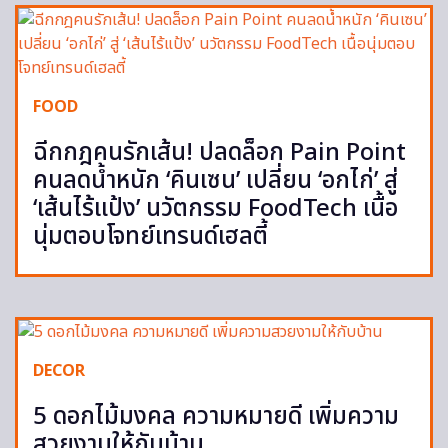
FOOD
ฉีกกฎคนรักเส้น! ปลดล็อก Pain Point
คนลดน้ำหนัก ‘คินเซน’ เปลี่ยน ‘อกไก่’ สู่
‘เส้นไร้แป้ง’ นวัตกรรม FoodTech เนื้อ
นุ่มตอบโจทย์เทรนด์เฮลตี้
DECOR
5 ดอกไม้มงคล ความหมายดี เพิ่มความ
สวยงามให้กับบ้าน