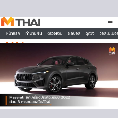
Skip to content
menu
หน้าแรก
ทำนายฝัน
ตรวจหวย
ผลบอล
ดูดวง
วอลเปเปอร
ไลฟ์สไตล์