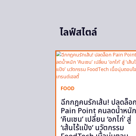
ไลฟ์สไตล์
FOOD
ฉีกกฎคนรักเส้น! ปลดล็อ
Pain Point คนลดน้ำหนั
‘คินเซน’ เปลี่ยน ‘อกไก่’ สู่
‘เส้นไร้แป้ง’ นวัตกรรม