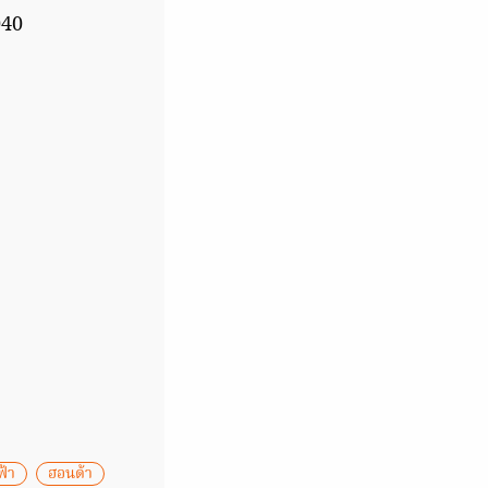
040
ฟ้า
ฮอนด้า