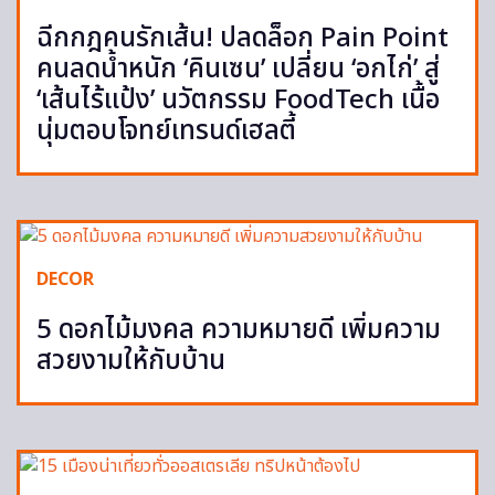
ฉีกกฎคนรักเส้น! ปลดล็อก Pain Point
คนลดน้ำหนัก ‘คินเซน’ เปลี่ยน ‘อกไก่’ สู่
‘เส้นไร้แป้ง’ นวัตกรรม FoodTech เนื้อ
นุ่มตอบโจทย์เทรนด์เฮลตี้
DECOR
5 ดอกไม้มงคล ความหมายดี เพิ่มความ
สวยงามให้กับบ้าน