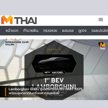
Skip to content
menu
หน้าแรก
ทำนายฝัน
ตรวจหวย
ผลบอล
ดูดวง
วอลเปเปอร
ไลฟ์สไตล์