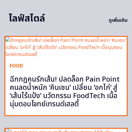
ไลฟ์สไตล์
ดูเพิ่มเติม
FOOD
ฉีกกฎคนรักเส้น! ปลดล็อก Pain Point
คนลดน้ำหนัก ‘คินเซน’ เปลี่ยน ‘อกไก่’ สู่
‘เส้นไร้แป้ง’ นวัตกรรม FoodTech เนื้อ
นุ่มตอบโจทย์เทรนด์เฮลตี้