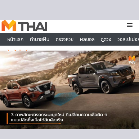
Skip to content
menu
หน้าแรก
ทำนายฝัน
ตรวจหวย
ผลบอล
ดูดวง
วอลเปเปอร
ไลฟ์สไตล์