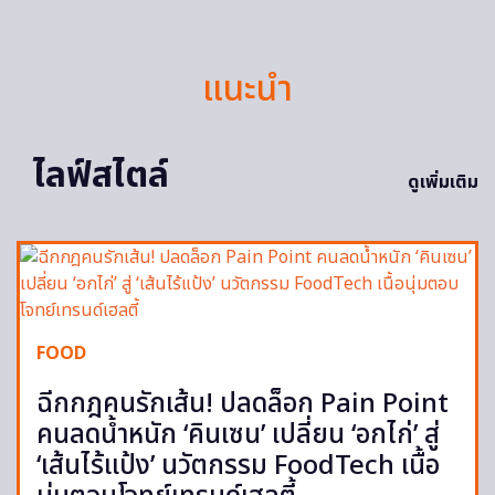
แนะนำ
ไลฟ์สไตล์
ดูเพิ่มเติม
FOOD
ฉีกกฎคนรักเส้น! ปลดล็อก Pain Point
คนลดน้ำหนัก ‘คินเซน’ เปลี่ยน ‘อกไก่’ สู่
‘เส้นไร้แป้ง’ นวัตกรรม FoodTech เนื้อ