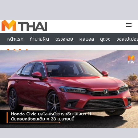
Skip to content
menu
หน้าแรก
ทำนายฝัน
ตรวจหวย
ผลบอล
ดูดวง
วอลเปเปอร
ไลฟ์สไตล์