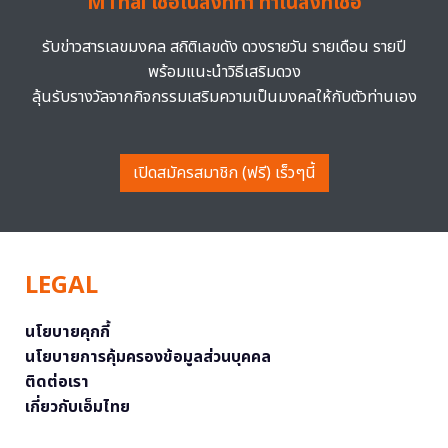
MThai เชื่อในสิ่งที่ทำ ทำในสิ่งที่เชื่อ
รับข่าวสารเลขมงคล สถิติเลขดัง ดวงรายวัน รายเดือน รายปี
พร้อมแนะนำวิธีเสริมดวง
ลุ้นรับรางวัลจากกิจกรรมเสริมความเป็นมงคลให้กับตัวท่านเอง
เปิดสมัครสมาชิก (ฟรี) เร็วๆนี้
LEGAL
นโยบายคุกกี้
นโยบายการคุ้มครองข้อมูลส่วนบุคคล
ติดต่อเรา
เกี่ยวกับเอ็มไทย