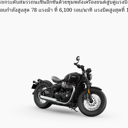
รยกระดับสมรรถนะขึ้นอีกขั้นด้วยขุมพลังเครื่องยนต์สูบคู่แรงบิ
อบกำลังสูงสุด 78 แรงม้า ที่ 6,100 รอบ/นาที แรงบิดสูงสุดที่