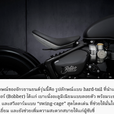
ักษณ์ของจักรยานยนต์รุ่นนี้คือ รูปลักษณ์แบบ hard-tail ที่
บอร์ (Bobber) ได้แก่ เบาะนั่งอะลูมิเนียมแบบลอยตัว พร้อมร
ะสวิงอาร์มแบบ “swing-cage” สุดโดดเด่น ที่ช่วยให้มั่นใ
ยี่ยม และยังช่วยเพิ่มความสะดวกสบายให้แก่ผู้ขับขี่