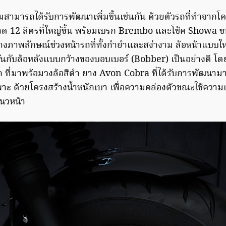
สามารถได้รับการพัฒนาเพิ่มขึ้นเช่นกัน ด้วยตัวรถที่ทำจากโค
ขนาด 12 ลิตรที่ใหญ่ขึ้น พร้อมเบรก Brembo และโช้ค Showa ข
อสร้างภาพลักษณ์ช่วงหน้ารถที่ทั้งกำยำและสง่างาม ล้อหน้าแบบใ
ากันกับล้อหลังแบบกว้างของบอบเบอร์ (Bobber) เป็นอย่างดี โดยทั
 ที่มาพร้อมวงล้อสีดำ ยาง Avon Cobra ที่ได้รับการพัฒนามา
ะ ด้วยโครงสร้างน้ำหนักเบา เพื่อความคล่องตัวขณะใช้ความ
นวหน้า