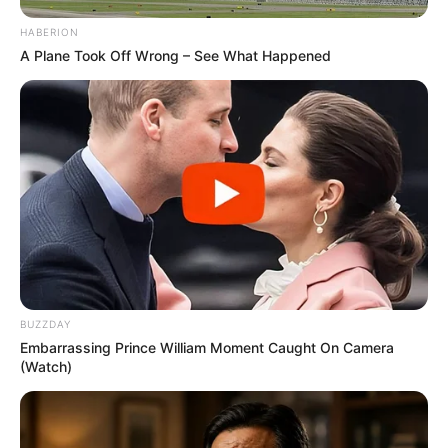
HABERION
A Plane Took Off Wrong – See What Happened
Feeling Tired? Here's The Trick To Perform Better
MEDVI
BUZZDAY
Embarrassing Prince William Moment Caught On Camera
(Watch)