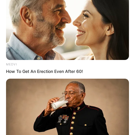
Top 8 People Living Strange But Happy Lifestyles
BRAINBERRIES
MEDVI
How To Get An Erection Even After 60!
The 90s Was A Fantastic Decade For Fans Of Action
Movies
BRAINBERRIES