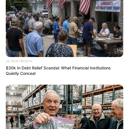
Why this ordinary drink is the secret to feeling your
best every day
CTA FAVORITE
JG WENTWORTH
$30k In Debt Relief Scandal: What Financial Institutions
Quietly Conceal