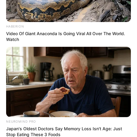
DNA Analysis Revealed The Sick Truth About Ancient
Vikings
BRAINBERRIES
HABERION
Video Of Giant Anaconda Is Going Viral All Over The World.
Watch
The Monster Snake That Makes Anacondas Look
Tiny!
NEUROMIND PRO
Japan's Oldest Doctors Say Memory Loss Isn't Age: Just
BRAINBERRIES
Stop Eating These 3 Foods