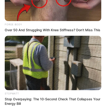
FORGE BODY
If You Owe $20,000 Across 4 Credit Cards, Stop
Over 50 And Struggling With Knee Stiffness? Don't Miss This
Sending 4 Separate Checks
JG WENTWORTH
STOPWATT
Stop Overpaying: The 10-Second Check That Collapses Your
Energy Bill