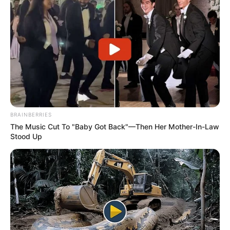
How Did They Get Gina Carano To Take It All Back?
BRAINBERRIES
BRAINBERRIES
The Music Cut To "Baby Got Back"—Then Her Mother-In-Law
Stood Up