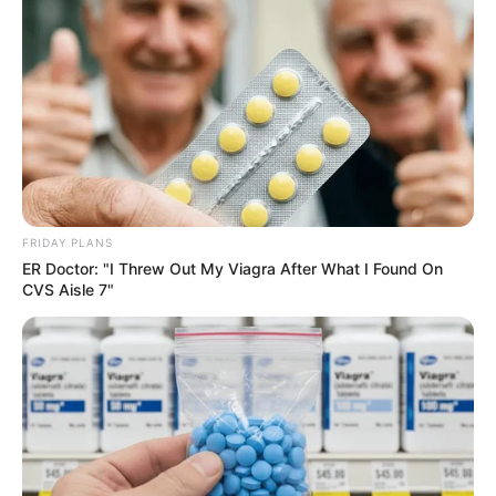
ดูดวงรายปี
|
26 พ.ย. 2024
แบ่งปัน
ราศีมีเกณฑ์พลิกร้ายกลายเป็นดี
ในปี 68 โดย แม่กวาง ไพ่ตองส่อง
FRIDAY PLANS
ใจ
ER Doctor: "I Threw Out My Viagra After What I Found On
CVS Aisle 7"
แม่กวาง ไพ่ตองส่องใจทำนายดวงชะตาปี 2568 ราศีใด มี
เกณฑ์พลิกร้ายกลายเป็นดี ฝ่ามรสุมชีวิต ลืมตาอ้าปากได้
ในปี 68 นี้