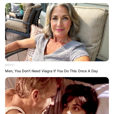
ราศีพฤษภ ( 15 พ.ค. – 14 มิ.ย. )
ไม่ว่าจะเรื่องงานหรือ
เรื่องเงิน นับจากนี้ ดวงของคุณจะพลิกจากร้ายกลายเป็น
ดี จะได้รับการเติมเต็มความสุขมากขึ้น
ราศีมีน ( 16 มี.ค. – 12 เม.ย.)
ดวงเปิด ฟ้าเปิด บารมีเปิด
แต้มบุญเริ่มทำงาน จะมีช่องทางใหม่ๆ ในการประกอบ
อาชีพ ทำให้ชีวิตเป็นสุขมากขึ้น
MEDVI
Graphic โดย
CHAMANUT
Men, You Don't Need Viagra If You Do This Once A Day
เนื้อหาอื่นๆ ที่เกี่ยวข้อง
29 พ.ย. ! เช็ก ดวงปี 2568 โดยแม่กวาง ไพ่ตองส่องใจบน
แอป MTHAI ที่เดียว
แม่กวาง ไพ่ตองส่องใจ ทักราศีใด พ้นเคราะห์หมดโศก
ลืมตาอ้าปากสักที