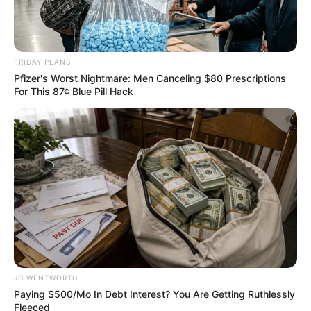
It Might Be Quentin Tarantino's Last Movie
BRAINBERRIES
FRIDAY PLANS
Pfizer's Worst Nightmare: Men Canceling $80 Prescriptions
For This 87¢ Blue Pill Hack
Why this ordinary drink is the secret to feeling your
best every day
CTA LOVE
JG WENTWORTH
Paying $500/Mo In Debt Interest? You Are Getting Ruthlessly
Fleeced