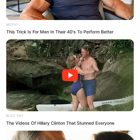
MEDVI
This Trick Is For Men In Their 40's To Perform Better
The Instagram Model Who Spent A Fortune To Look
Like Barbie
BRAINBERRIES
BUZZ DAY
The Videos Of Hillary Clinton That Stunned Everyone