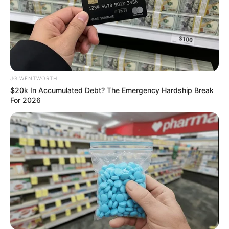
JG WENTWORTH
$20k In Accumulated Debt? The Emergency Hardship Break
For 2026
Remember Her? You Better Sit Down Before You See
Her Now
BUZZ DAY