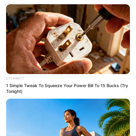
Walgreens Hides This $1 Generic Viagra - Here's The
Aisle It's Really In.
FRIDAY PLANS
STOPWATT
1 Simple Tweak To Squeeze Your Power Bill To 15 Bucks (Try
Tonight)
Pfizer's Billion-Dollar Nightmare: Men Ditching Viagra
For This 87¢ Aisle 7 Blue Pill
FRIDAY PLANS