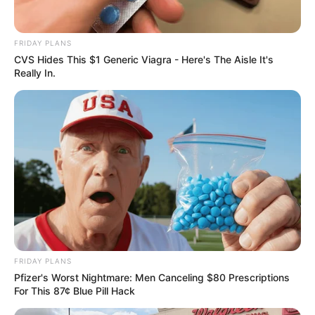
ดูเพิ่มเติม
FRIDAY PLANS
CVS Hides This $1 Generic Viagra - Here's The Aisle It's
Really In.
ดูดวงรายปี
มาแล้ว ! เปิดคำทำนาย อ.มิก พลิกดวง
ชะตา ดวงราศีธนู 2569
เว็บไซต์นี้ใช้คุกกี้
เพื่อการนำเสนอเนื้อหาที่ดี รวมถึงการจัดการข้อมูลส่วนบุคคล เพื่อให้คุณได้รับ
ประสบการณ์ที่ดีบนบริการของเว็บไซต์เรา หากคุณใช้บริการเว็บไซต์นี้ต่อไปโดย
ดูดวงรายปี
ไม่มีการปรับตั้งค่าใดๆนั้น แสดงว่าคุณยอมรับนโยบายคุกกี้และนโยบายส่วน
บุคคลของเรา
มาแล้ว ! เปิดคำทำนาย อ.มิก พลิกดวง
FRIDAY PLANS
ชะตา ดวงราศีพิจิก 2569
Pfizer's Worst Nightmare: Men Canceling $80 Prescriptions
ยอมรับ
เรียนรู้เพิ่มเติม
For This 87¢ Blue Pill Hack