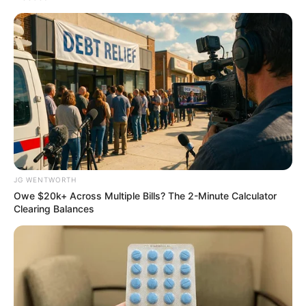
Why everything you thought you knew about water
might be wrong
JG WENTWORTH
CTA LOVE
Owe $20k+ Across Multiple Bills? The 2-Minute Calculator
Clearing Balances