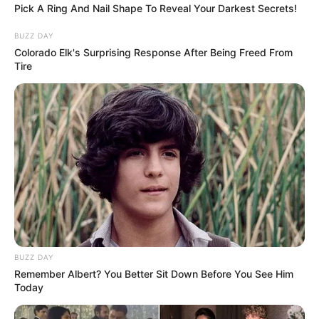
Pick A Ring And Nail Shape To Reveal Your Darkest Secrets!
BRAINBERRIES
BUZZ DAY
Colorado Elk's Surprising Response After Being Freed From
Tire
Gina Carano Finally Admits What Some Suspected
All Along
BRAINBERRIES
BUZZ DAY
Remember Albert? You Better Sit Down Before You See Him
Today