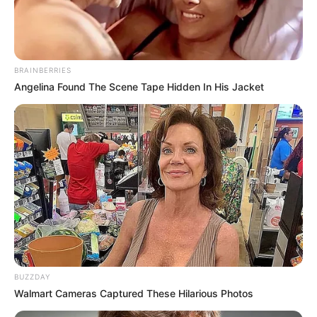
แม่กวาง ไพ่ตองส่องใจ ทัก 4 ราศีต้องระวังที่มืด มีเกณฑ์
เลือดตกยางออก
BRAINBERRIES
Angelina Found The Scene Tape Hidden In His Jacket
BUZZDAY
Walmart Cameras Captured These Hilarious Photos