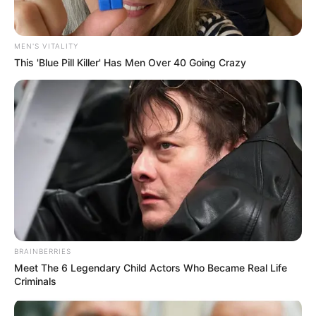
MEN'S VITALITY
This 'Blue Pill Killer' Has Men Over 40 Going Crazy
ดูดวงรายปี
คนดวงดีปี 2568 มีเกณฑ์
พลิกร้ายกลายเป็นดี โดย
แม่กวาง ไพ่ตองส่องใจ
แม่กวาง ไพ่ตองส่องใจทำนายดวงชะตาปี 2568 ราศีใด มีเกณฑ์พลิก
ร้ายกลายเป็นดี ฝ่ามรสุมชีวิต ลืมตาอ้าปากได้ในปี 68 นี้
BRAINBERRIES
Meet The 6 Legendary Child Actors Who Became Real Life
Criminals
Home
/
ดูดวงรายปี
/ คนดวงดีปี 2568 มีเกณฑ์พลิกร้ายกลายเป็นดี โดย
แม่กวาง ไพ่ตองส่องใจ