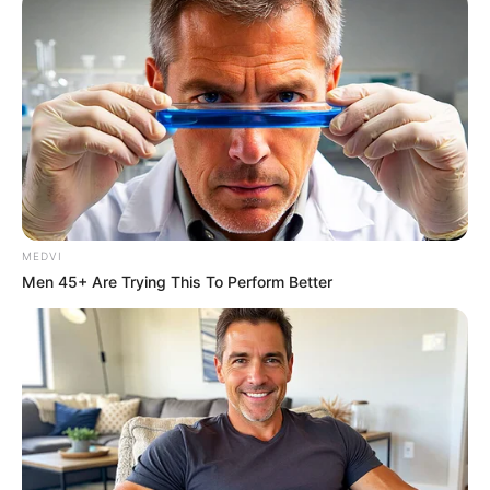
ดวงปี 2568
พลิกร้ายกลายเป็นดี
แม่กวาง ไพ่ตองส่องใจ
นักเขียน
MEDVI
bonnevie
Men 45+ Are Trying This To Perform Better
เนื้อหาที่ได้รับการโปรโมต