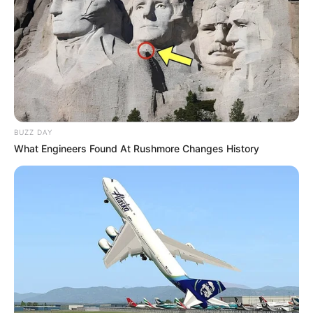
A Giant Columbian Anaconda Was Finally Caught On
Camera!
BUZZ DAY
BUZZ DAY
What Engineers Found At Rushmore Changes History
Camera Zoomed On Trump's Hand As Sleeve Slipped
Up
BRAINBERRIES