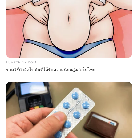
ดูดวง
วันที่ 1 ส.ค. 2569 วันคล้ายวันสำเร็จ
มรรคผลพระโพธิสัตว์กวนอิม
LUMETHINK.COM
รวมวิธีกำจัดไขมันที่ได้รับความนิยมสูงสุดในไทย
สีมงคล
แจกตาราง สีมงคลตามราศี 2569 ประจำ
เดือนสิงหาคม โดย อ.รักษ์ เลขเด็ด
ดูดวงรายปี