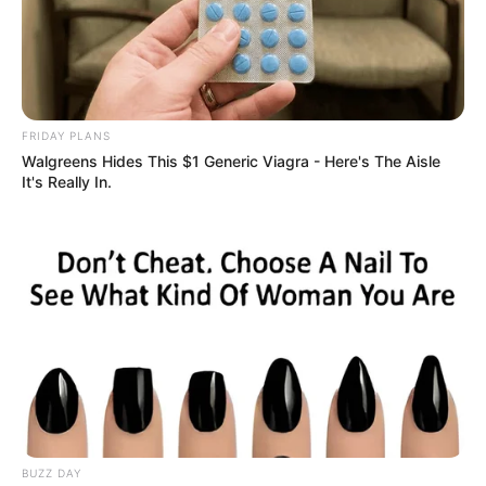
Is The Movie "Danish Girl" A True Story?
FRIDAY PLANS
BRAINBERRIES
Walgreens Hides This $1 Generic Viagra - Here's The Aisle
It's Really In.
The Best Tarantino Movie Yet
BUZZ DAY