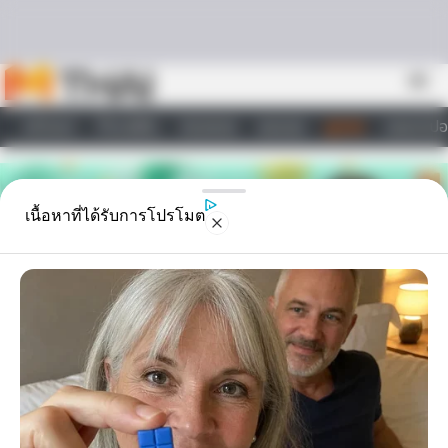
Skip to content
menu
หน้าแรก
ทำนายฝัน
ตรวจหวย
ผลบอล
ดูดวง
วอลเปเปอ
ไลฟ์สไตล์
เนื้อหาที่ได้รับการโปรโมต