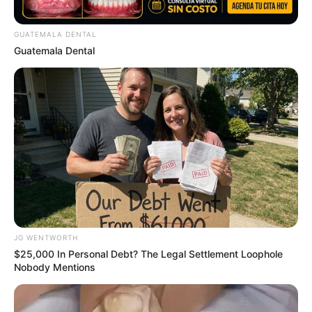
NEUROMIND PRO
GUATEMALA DENTAL
Guatemala Dental
Erase Joint Agony In 7 Days With This Simple Trick!
It's Genius
FORGE BODY
JG WENTWORTH
$25,000 In Personal Debt? The Legal Settlement Loophole
Nobody Mentions