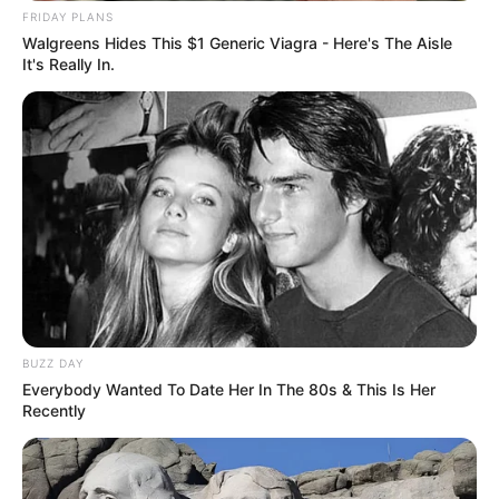
FRIDAY PLANS
Walgreens Hides This $1 Generic Viagra - Here's The Aisle
It's Really In.
This Trick Will Give You An Erection At Any Age
MEDVI
BUZZ DAY
Everybody Wanted To Date Her In The 80s & This Is Her
Recently