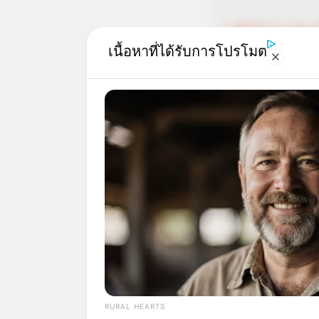
ราศีใดในช่วงเดือนน
เนื้อหาที่ได้รับการโปรโมต
แม่กวาง ไพ่ตองส่อง
แม่กวาง ไพ่ตองส่อ
RURAL HEARTS