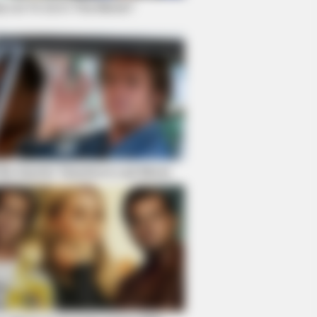
y Lie To Us In This Movie?
t Be Quentin Tarantino's Last Movie
c Viagra - Here's The Aisle It's