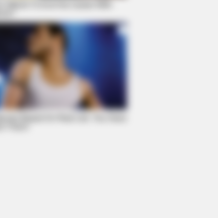
no Wants To End His Career With
vie?
DAY
stars Who Lost Control While
sing Each Other
ovies Based On Real Life. You Have
ch Them!