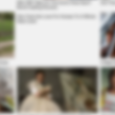
Who Will Take On The Iconic Role Next?
Did The
Bond Casting Rumors
She Took Her Love For Horses To A Whole
New Level
FRIDAY PLANS
Horse
It Migh
He Said He'd Be Up At
CVS Hides This $1 Generi
Really In.