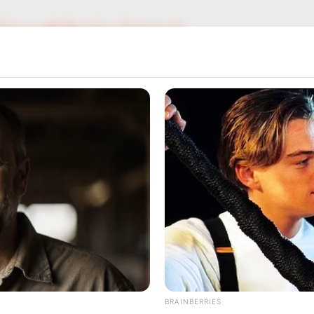
ี้ มีเกณฑ์ปุ๊บปั๊บรับโชค ได้เงินก้อนโต
ใจทัก เดือนนี้ ใครมีเกณฑ์ ชื่อเสียงโด่งดัง มีคนนับถือ
งใจ ทัก ราศีใดยิ่งอวบยิ่งรวย
BRAINBERRIES