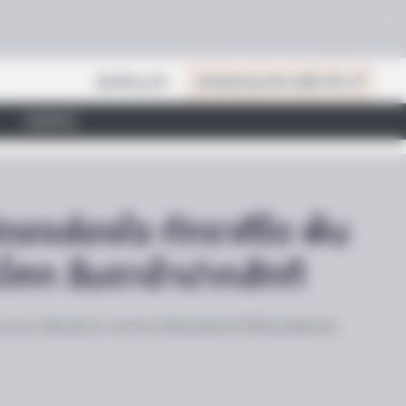
สินค้าแนะนำ
เปิดสมัครสมาชิก (ฟรี) เร็วๆ นี้
ไลฟ์สไตล์
ตองส่องใจ ทักราศีใด พ้น
โศก ลืมตาอ้าปากสักที
ม่นๆ เพิ่มเติมจาก แม่กวาง ไพ่ตองส่องใจ ได้ที่แอปพลิเคชัน