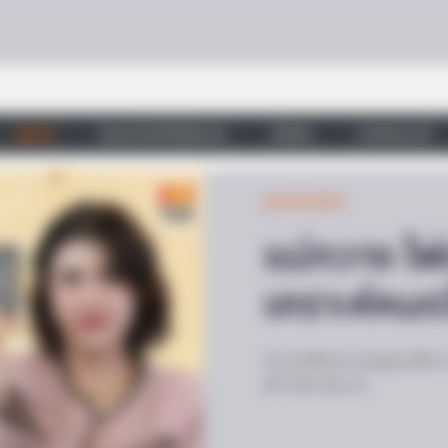
ดูดวง
วอลเปเปอร์เสริมดวง
วัดสวย
บทสวดมนต์
ดูดวงรายเดือน
แม่กวาง ไพ่
เคราะห์หมด
สามารถติดตามการดูดวงเด็ดๆ แ
MTHAI เร็วๆ นี้