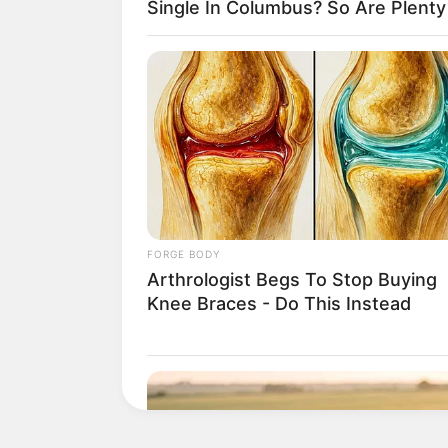
Single In Columbus? So Are Plent
Recommended For Y
FORGE BODY
Enter A World Of Weirdness: 8 Horro
Arthrologist Begs To Stop Buying
Movies Where Nobody Dies
Knee Braces - Do This Instead