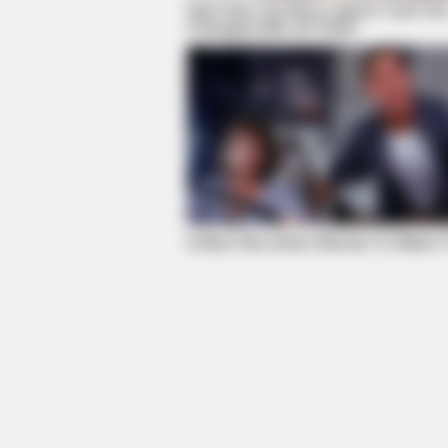
See How The Blue Lagoon Cast Ha
Changed After 46 Years
BUZZ DAY
The Videos Of Hillary Clinton That
Stunned Everyone
6 Best '90s Action Movies To Watch