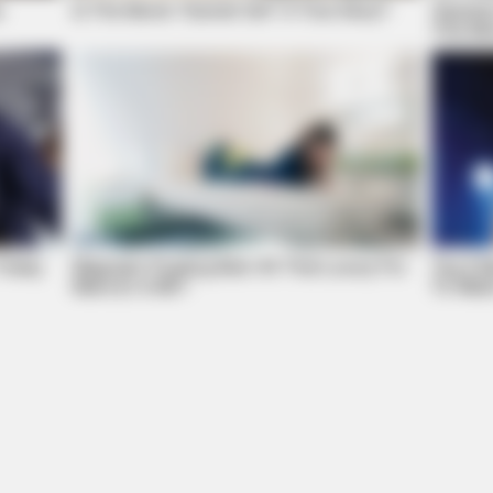
s
Is The Movie "Danish Girl" A True Story?
Taranti
This Mo
BUZZ DAY
BUZZ 
Remember Albert? You Better Sit
Co-
Down Before You See Him Today
Kis
 Today
Magnetic Floating Bed: All That Luxury For
Top 8 M
Mere $1.6 Mil?
To Wat