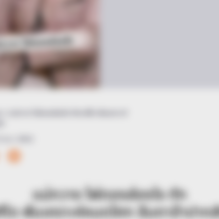
น
/ แม่กวาง ไพ่ตองส่องใจ ทักราศีใด พ้นเคราะห์
ที
 พ.ย. 2024
แม่กวาง ไพ่ตองส่องใจ ทัก
ศีใด พ้นเคราะห์หมดโศก ลืมตาอ้าปากสั