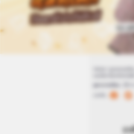
Home
/
ดูดวงรายเดือ
หมดโศก ลืมตาอ้าปากสัก
ดูดวงรายเดือน
|
15
แบ่งปัน
รา