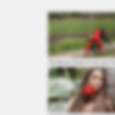
RURAL HEARTS
This Woman Chose To Live Like A 
She Asked About Saturday Night. 
Four.