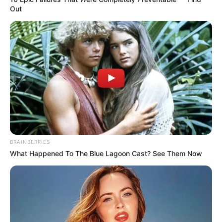
Out
นักเขียน
อ.มิก พชร ทูตเทวะ
เนื้อหาที่ได้รับการโปรโมต
BRAINBERRIES
What Happened To The Blue Lagoon Cast? See Them Now