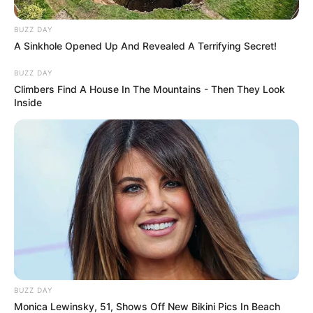
BUZZ DAY
A Sinkhole Opened Up And Revealed A Terrifying Secret!
BUZZ DAY
Climbers Find A House In The Mountains - Then They Look
Inside
Disney Princesses: Which Live-Action Version Do
You Prefer?
BRAINBERRIES
BUZZ DAY
Monica Lewinsky, 51, Shows Off New Bikini Pics In Beach