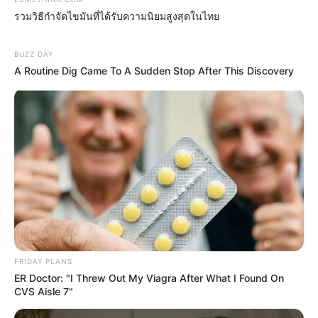
รวมวิธีกำจัดไขมันที่ได้รับความนิยมสูงสุดในไทย
Walgreens Nightmare Comes True: Men Ditching
Viagra For This 87¢ Generic Aisle 7 Hack
BUZZ DAY
FRIDAY PLANS
A Routine Dig Came To A Sudden Stop After This Discovery
FRIDAY PLANS
This New Will Give You An Erection After +45
ER Doctor: "I Threw Out My Viagra After What I Found On
MEDVI
CVS Aisle 7"