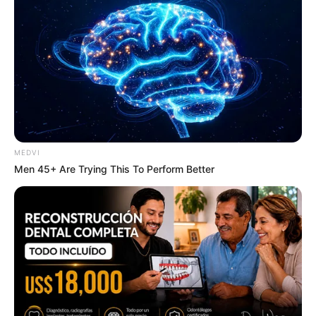
ได้
การเงิน :
เจอกิเลสยั่วยุทำให้ใช้จ่ายเงินแบบไร้สติ อาจเจอ
คนหลอกลวง ล่อลวงความโลภ
สุขภาพ :
คนในครอบครัวมีเกณฑ์เจ็บป่วย
ความรัก :
มีเกณฑ์พบรักใหม่ ได้เจอรักแรกพบ คู่รักมี
เกณฑ์ได้รับข่าวดีเรื่องการตั้งท้อง
ชาวราศีกันย์ (เกิดระหว่างวันที่ 17
MEDVI
Men 45+ Are Trying This To Perform Better
กันยายน ถึง 16 ตุลาคม)
การงาน :
ท่านที่ว่างงานมีเกณฑ์ได้รับข่าวดี ส่วนใครที่
กำลังมองหางานใหม่ งานเสริมก็จะได้รับโอกาสดีเข้ามา
เช่นกัน บางท่านได้รับข่าวดีเรื่องตำแหน่งงานใหม่ ภาพ
โดยรวมงานในเดือนนี้ถือว่าดีมาก
การเงิน :
ไปได้ด้วยดี แต่อาจมีรายจ่ายในครอบครัวเพิ่ม