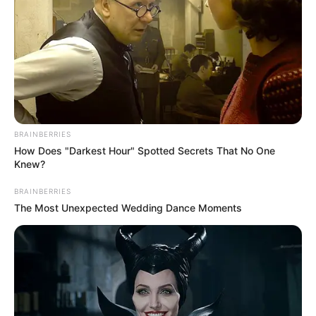
ความรัก :
คู่รักระวังเจอปัญหาเพราะเรื่องหนี้สิน บางคู่ก็มี
ปัญหาเพราะระยะทางและบุคคลที่สาม เดือนนี้ต้องใจเย็น
ในการพูดคุยกัน
ชาวราศีกุมภ์ (เกิดระหว่างวันที่ 13
กุมภาพันธ์ ถึง 13 มีนาคม)
BRAINBERRIES
การงาน :
งานค่อนข้างดี บางท่านพบช่องทางสร้างรายได้
How Does "Darkest Hour" Spotted Secrets That No One
Knew?
ใหม่ๆ จากงานใหม่ ใครเล่นหุ้น ค้าขาย หรือเป็นเซลค่อน
ข้างไปได้ดี งานประจำทั่วไปได้รับความร่วมมืออย่างดีจึงไม่
BRAINBERRIES
น่ากังวลใจ
The Most Unexpected Wedding Dance Moments
การเงิน :
มีเกณฑ์ได้เงินมาจากเสน่หา บางท่านพบช่อง
ทางสร้างรายได้ใหม่ๆ จากสิ่งที่ชอบ เดือนนี้รายได้ดี เป็น
อีกเดือนที่ยิ้มได้
สุขภาพ :
ออฟฟิศซินโดรม บางท่านอาจกังวลคนใน
ครอบครัวไม่สบาย