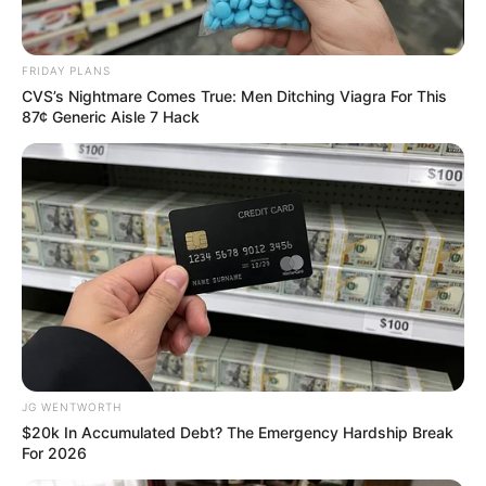
FRIDAY PLANS
CVS’s Nightmare Comes True: Men Ditching Viagra For This
ดูดวงรายเดือน
87¢ Generic Aisle 7 Hack
เช็กเลย ดวงพฤศจิกายน
2568 ครบทั้ง 12 ราศี โดย
อ.มิก พชร ทูตเทวะ
อ.มิก พชร ทูตเทวะ ทำนายดวงรายเดือน 12 ราศี ดวงพฤศจิกายน
2568 โชคชะตาของคุณในด้านต่างๆ จะเป็นอย่างไร อ่านคำทำนาย
ด้านล่างครับ
JG WENTWORTH
$20k In Accumulated Debt? The Emergency Hardship Break
For 2026