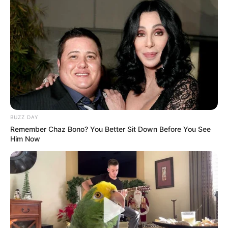
BUZZ DAY
If You Owe $20,000 Across 4 Credit Cards, Stop
Remember Chaz Bono? You Better Sit Down Before You See
Sending 4 Separate Checks
Him Now
JG WENTWORTH