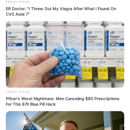
FRIDAY PLANS
ER Doctor: "I Threw Out My Viagra After What I Found On
CVS Aisle 7"
The Rarest And Most Valuable Card In The Whole
World
BRAINBERRIES
FRIDAY PLANS
Pfizer's Worst Nightmare: Men Canceling $80 Prescriptions
For This 87¢ Blue Pill Hack
Why this ordinary drink is the secret to feeling your
best every day