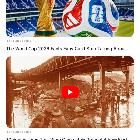
BRAINBERRIES
The World Cup 2026 Facts Fans Can't Stop Talking About
BRAINBERRIES
ดวง 12 ราศี
ดวงพฤศจิกายน 2568
อ.มิก พชร ทูตเทวะ
10 Epic Failures That Were Completely Preventable — Find