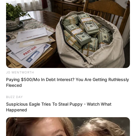
Home
/
ดูดวงรายเดือน
/ เช็กเลย ดวงพฤศจิกายน 2568 ครบทั้ง 12 ราศี
โดย อ.มิก พชร ทูตเทวะ
ดูดวงรายเดือน
|
30 ต.ค. 2025
แบ่งปัน
เช็กเลย ดวงพฤศจิกายน 2568
ครบทั้ง 12 ราศี โดย อ.มิก พชร ทูต
JG WENTWORTH
เทวะ
Paying $500/Mo In Debt Interest? You Are Getting Ruthlessly
Fleeced
อ.มิก พชร ทูตเทวะ ทำนายดวงรายเดือน 12 ราศี ดวง
BUZZ DAY
Suspicious Eagle Tries To Steal Puppy - Watch What
พฤศจิกายน 2568 โชคชะตาของคุณในด้านต่างๆ จะเป็น
Happened
อย่างไร อ่านคำทำนายด้านล่างครับ
ชาวราศีเมษ (เกิดระหว่างวันที่ 13