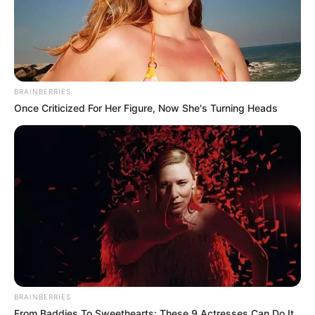
Why everything you thought you knew about water
might be wrong
CTA LOVE
BRAINBERRIES
Once Criticized For Her Figure, Now She's Turning Heads
Think You Know FIFA 2026? These Facts May
Surprise You
BRAINBERRIES
BRAINBERRIES
From Baddies To Sweethearts: These 9 Actresses Can Do It