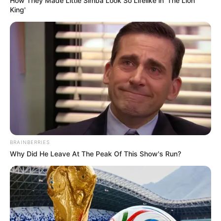
ความรัก :
ดำเนินไปตามปกติ คนมีคู่มีเกณฑ์ได้รับข่าวดี
How They Made Little Simba Look So Lifelike in 'The Lion
King'
เรื่องตั้งท้อง คนโสดยังไม่มีโอกาสพบรักใหม่ รักตัวเองไป
ก่อนนะครับ
บทความโดย
อ.มิก พชร ทูตเทวะ
เนื้อหาอื่นๆ ที่เกี่ยวข้อง
รู้ยัง? ลัคนาราศีของเราคือลัคนาไหน วิธีเช็กลัคนาราศี
สำหรับดูดวงแม่นๆ
ฤกษ์เปลี่ยนกระเป๋าสตางค์ 2568 เปลี่ยนให้เป็นมงคลรับ
BRAINBERRIES
เงินรับทอง
Why Did He Leave At The Peak Of This Show's Run?
อ.มิก แนะ ผลรวมบ้านเลขที่นี้ควร ไหว้พระแม่ธรณี ช่วย
เปิดทรัพย์