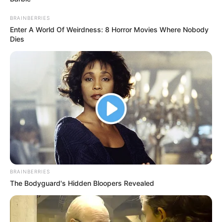
เพราะอากาศเปลี่ยน
BRAINBERRIES
ความรัก :
ความสัมพันธ์ไม่ชัดเจน คบหาใครในช่วงนี้ต้อง
Enter A World Of Weirdness: 8 Horror Movies Where Nobody
ทำใจ คนมีคู่รู้สึกโดดเดี่ยว ไม่มีเวลาให้กัน
Dies
ชาวราศีมังกร (เกิดระหว่างวันที่ 16
มกราคม ถึง 12 กุมภาพันธ์)
การงาน :
ค่อนข้างใช้ความคิด แบกภาระงานค่อนข้างมาก
ต้องเรียงลำดับความสำคัญของงานให้ดีครับ ไม่เช่นนั้นจะ
ต้องตามแก้ไขตลอดทั้งเดือน งานส่วนตัวต้องแบกงานไว้
กับตัวเอง พี่งพาอาศัยใครไม่ได้ จึงค่อนข้างเหนื่อย
การเงิน :
มีเกณฑ์ได้รับเงินมาจากการเจรจา บางท่านมี
BRAINBERRIES
เงินพิเศษเข้ามา เดือนนี้การเงินยังหมุนไปได้ ไม่น่ากังวล
The Bodyguard's Hidden Bloopers Revealed
สุขภาพ :
ระวังระบบความดันเลือด บางท่านมีอาการวิง
เวียนศีรษะ