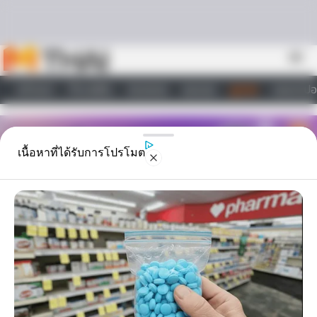
Skip to content
menu
หน้าแรก
ทำนายฝัน
ตรวจหวย
ผลบอล
ดูดวง
วอลเปเปอ
ไลฟ์สไตล์
เนื้อหาที่ได้รับการโปรโมต