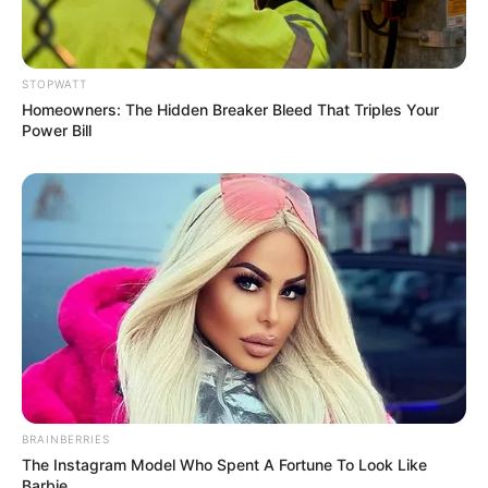
สุขภาพ :
แข็งแรงสมบูรณ์ เจ็บป่วยจะอาการดีขึ้น
ความรัก :
มีเกณฑ์พบรักใหม่ซึ่งสามารถพัฒนาไปใน
อนาคต คู่ที่คบหาดูใจกันมานานถึงเวลาตกลงใช้ชีวิตร่วม
STOPWATT
กัน หรือได้รับข่าวดีเรื่องท้อง
Homeowners: The Hidden Breaker Bleed That Triples Your
Power Bill
ชาวราศีธนู (เกิดระหว่างวันที่ 16
ธันวาคม ถึง 15 มกราคม)
การงาน :
ค่อนข้างเหน็ดเหนื่อยในเดือนนี้ ถูกกดดันในการ
ทำงาน บางท่านกลายเป็นแพะรับบาป ทำให้ท่านไม่อยาก
ทำงาน อยากลาออกจากงาน งานส่วนตัวติดปัญหาราย
จ่ายค่อนข้างมาก รายได้เข้ามาน้อยกว่าปกติ
การเงิน :
เจอเคราะห์กรรม ท่านต้องระวังการใช้จ่าย มี
เกณฑ์ถูกหลอก ถูกโกง เดือนนี้งดลงทุน และไว้ใจใคร
BRAINBERRIES
เดี๋ยวจะเสียเงินก้อน
The Instagram Model Who Spent A Fortune To Look Like
สุขภาพ :
ไม่มีอะไรน่ากังวล อาจเป็นไข้เจ็บป่วยเล็กน้อย
Barbie