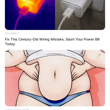
STOPWATT
Video Of Giant Anaconda Is Going Viral All Over The
Fix This Century-Old Wiring Mistake, Slash Your Power Bill
World. Watch
Today
HABERION
LUMETHINK.COM