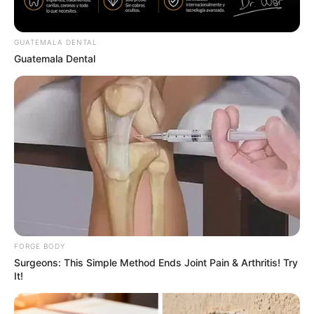
ขึ้น เงินหมดไปกับบ้านและรถ ซื้อบ้านใหม่ รถใหม่
สุขภาพ :
สมบูรณ์แข็งแรงดี ท่านที่เจ็บป่วยจะพบหมอเก่ง
รักษาถูกทาง
GUATEMALA DENTAL
Guatemala Dental
ความรัก :
พบอุปสรรค บางคู่มีปัญหากันเพราะหนี้สิน บาง
คู่รักมีปัญหาเพราะระยะทาง ต้องระวังความเข้าใจผิด
ชาวราศีตุล (เกิดระหว่างวันที่ 17
ตุลาคม ถึง 15 พฤศจิกายน)
การงาน :
เดือนนี้การงานดำเนินไปตามปกติ ไม่มีอะไร
แปลกใหม่ ไม่แตกต่างจากเดือนที่ผ่านมา บางท่านยังคง
วุ่นวายอยู่กับปัญหาเดิมๆ บางท่านก็วุ่นวายกับเรื่องของ
เอกสาร งานส่วนตัวก็เช่นกันยังดำเนินไปตามปกติ
FORGE BODY
Surgeons: This Simple Method Ends Joint Pain & Arthritis! Try
การเงิน :
ค่อนข้างดี อาจได้เงินพิเศษ เดือนนี้รายจ่าย –
It!
รายรับสมดุลกัน
สุขภาพ :
ระวังคนปองร้าย งดอยู่ในที่มืดและเปลี่ยวคน