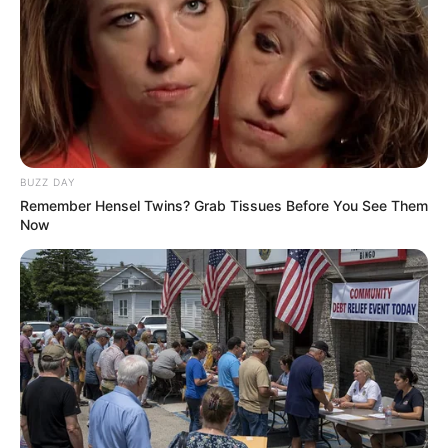
เมษายน ถึง 13 พฤษภาคม)
การงาน :
ถือว่าดีกว่าที่ผ่านมา ได้รับความร่วมมืออย่างดี
มีเกณฑ์ได้รับความช่วยเหลือให้พบงานใหม่ บางท่านเจอ
งานเสริม มีรายได้ใหม่ๆ ใครทำงานเซล หรือค้าขายค่อน
ข้างไปได้สวย ปิดการขายได้ง่าย
BUZZ DAY
การเงิน :
มีเกณฑ์ได้รับเงินมาแบบฟลุก ๆ และจากการ
Remember Hensel Twins? Grab Tissues Before You See Them
เสี่ยงโชค แต่ให้ระวังเก็บเงินไม่อยู่ ได้มาหมดไปอย่างไว
Now
สุขภาพ :
มีเกณฑ์ล้มป่วยกะทันหัน บางท่านมีอาการ
คล้ายโรคซึมเศร้า
ความรัก :
กำลังตามจีบใครอยู่ระวังเจอคู่แข่ง โสดไปก่อน
จะดีที่สุด คู่รักงอนกันเก่งเพราะไม่มีเวลาดูแลเอาใจใส่กัน
ชาวราศีพฤษภ (เกิดระหว่างวันที่ 14
พฤษภาคม ถึง 14 มิถุนายน)