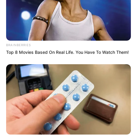
Sensual Dance Scenes We Saw In Movies
BRAINBERRIES
BRAINBERRIES
Top 8 Movies Based On Real Life. You Have To Watch Them!
When Fame Meets Fragility: 6 Celebrity Stories You
Won't Forget
BRAINBERRIES