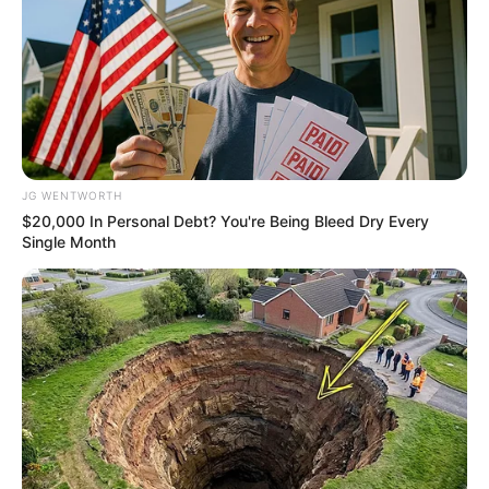
CTA FAVORITE
Top 9 Most Controversial 'Late Show' Moments
BRAINBERRIES
JG WENTWORTH
$20,000 In Personal Debt? You're Being Bleed Dry Every
Single Month
Why this ordinary drink is the secret to feeling your
best every day
CTA FAVORITE