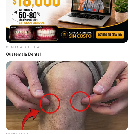
This Woman Chose To Live Like A Horse
BRAINBERRIES
GUATEMALA DENTAL
Guatemala Dental
Pick A Ring And Nail Shape To Reveal Your Darkest
Secrets!
BUZZ DAY