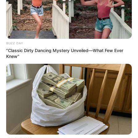
15 Things You Do Everyday That The Bible Forbids:
Are You Guilty?
BRAINBERRIES
BUZZ DAY
“Classic Dirty Dancing Mystery Unveiled—What Few Ever
Knew"
It Might Be Quentin Tarantino's Last Movie
BRAINBERRIES