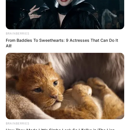
ความรัก :
คนมีคู่ได้รับแรงกดดัน มีปัญหาเพราะอีกฝ่าย
เอาแต่ใจ ดื้อรั้น บางคู่เกิดการนอกใจกัน คนโสดมีเกณฑ์
พบรักใหม่จากการแนะนำ
BRAINBERRIES
ชาวราศีมีน (เกิดระหว่างวันที่ 14
From Baddies To Sweethearts: 9 Actresses That Can Do It
มีนาคม ถึง 12 เมษายน)
All!
การงาน :
งานค่อนข้างมาก บางท่านนั่งไม่ติดเก้าอี้ งาน
เร่งงานด่วนเข้ามาตลอดเวลา โดยเฉพาะท่านที่ทำงาน
ส่วนตัวเจอคู่แข่งทางการค้า แย่งลูกค้า ตัดราคา ทำให้
ต้องหาทางแก้ไข
การเงิน :
จะพบช่องทางรายได้เสริม บางท่านได้เงินมา
จากการเดินทางและการเจรจา โดยภาพรวมการเงินถือว่า
ดี หมุนไปได้
สุขภาพ :
ระวังระบบความดันเลือด บางท่านมีไข้ขึ้นสูง
BRAINBERRIES