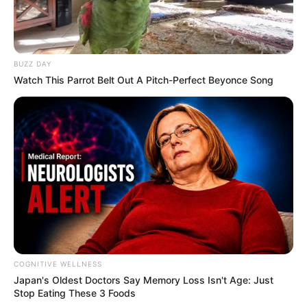
BUZZ DAY
Watch This Parrot Belt Out A Pitch-Perfect Beyonce Song
How To Get An Erection Even After 60!
MEDVI
เว็บไซต์นี้ใช้คุกกี้
เพื่อการนำเสนอเนื้อหาที่ดี รวมถึงการจัดการข้อมูลส่วนบุคคล เพื่อให้คุณได้รับ
ประสบการณ์ที่ดีบนบริการของเว็บไซต์เรา หากคุณใช้บริการเว็บไซต์นี้ต่อไปโดย
ไม่มีการปรับตั้งค่าใดๆนั้น แสดงว่าคุณยอมรับนโยบายคุกกี้และนโยบายส่วน
บุคคลของเรา
COGNITIVE WELLNESS
Japan's Oldest Doctors Say Me​mory Lo​ss Isn't Age: Just
ยอมรับ
เรียนรู้เพิ่มเติม
Stop Eating These 3 Foods
Feeling Tired? Here's The Trick To Perform Better