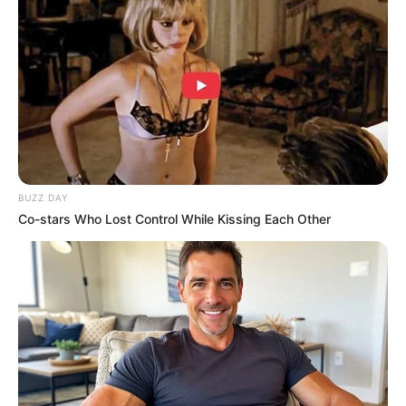
การงาน :
วุ่นวายด้านเอกสาร ตรวจสอบงานเอกสารให้ดี
นะครับ งานส่วนตัวมีเกณฑ์ขยับขยายได้เจอหุ้นส่วน มี
เกณฑ์ได้รับ
ข่าว
ดีเรื่องการตกลงสัญญา หรือเซ็นเอกสาร
สำคัญ
การเงิน :
มีเกณฑ์ได้รับเงินจากการเสี่ยงโชค หรือพบ
แหล่งรายได้ใหม่ๆ แต่ให้ระวังรายจ่ายค่อนข้างเยอะ
สุขภาพ :
ระวังอุบัติเหตุจากของมีคม งดเดินในที่เปลี่ยว
ยามวิกาลคนเดียว มีเกณฑ์ถูกปองร้าย เจ้ากรรมนายเวร
BUZZ DAY
Co-stars Who Lost Control While Kissing Each Other
เป็นคนแปลกหน้าในที่มืด
ความรัก :
คนโสดมีเกณฑ์พบรักแท้ บางคู่ตกลงใจใช้ชีวิต
ร่วมกัน บางคู่มีข่าวดีเรื่องการตั้งท้อง
ชาวราศีกรกฏ (เกิดระหว่างวันที่ 15
กรกฏาคม ถึง 16 สิงหาคม)