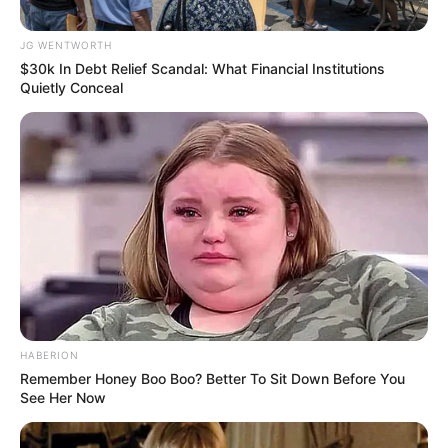
การงาน :
ไปในทิศทางที่ดีขึ้น มีเกณฑ์ได้รับผิดชอบงาน
JG WENTWORTH
ใหม่ๆ ขยับขยายได้เลื่อนยศ เลื่อนตำแหน่ง งานส่วนตัว
$30k In Debt Relief Scandal: What Financial Institutions
Quietly Conceal
ค่อนข้างไปได้สวย มีเกณฑ์ได้เจอคนเก่งๆ เข้ามาช่วย
ทำงาน
การเงิน :
ดวงการเงินโดดเด่น ใครทำเงินไปลงทุนไว้จะได้
ผลกำไรกลับคืน ลูกหนี้นำเงินมาคืน ได้เงินเสริม เงินพิเศษ
ต่างๆ เข้ามา
สุขภาพ :
ของตัวเองไม่น่ากังวล แต่ลูกหลานอาจมีเกณฑ์
เจ็บป่วยได้ ไข้หวัดเพราะอากาศเปลี่ยน
ความรัก :
คนโสดมีเกณฑ์พบรักใหม่ ดวงความรักดีมาก
จะสมหวังไร้กังวล
HABERION
ชาวราศีมิถุน (เกิดระหว่างวันที่ 15
Remember Honey Boo Boo? Better To Sit Down Before You
See Her Now
มิถุนายน ถึง 14 กรกฏาคม)