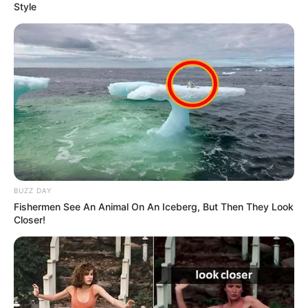
Style
Films To Make You Question Everything You Know
About Cinema
BRAINBERRIES
BUZZ DAY
Fishermen See An Animal On An Iceberg, But Then They Look
Closer!