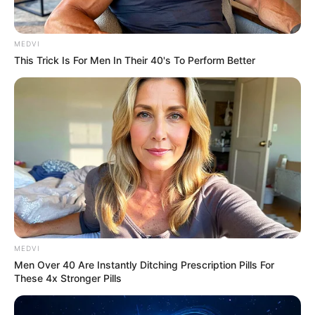
การงาน :
ยังคงมีเรื่องให้ต้องเหน็ดเหนื่อย แบกรับภาระ
ความรับผิดชอบค่อนข้างมาก งานส่วนตัวกลุ้มใจเรื่องลูก
น้อง บางท่านต้องลงมือจัดการเรื่องต่างๆ ด้วยตนเอง
MEDVI
This Trick Is For Men In Their 40's To Perform Better
การเงิน :
ปกติ ไม่น่ากังวล อาจมีเหตุให้ใช้จ่ายภายใน
ครอบครัวมากขึ้น
สุขภาพ :
มีเกณฑ์ป่วยด้วยโรคระบบความดันเลือด
ความรัก :
มีเกณฑ์พบรักออนไลน์ อาจพบคนถูกใจต่าง
ชาติต่างศาสนา ส่วนคนมีคู่มีปัญหาเรื่องเวลา ไม่ค่อยมี
เวลาให้กัน
ชาวราศีสิงห์ (เกิดระหว่างวันที่ 17
สิงหาคม ถึง 16 กันยายน)
MEDVI
Men Over 40 Are Instantly Ditching Prescription Pills For
การงาน :
ระวังปัญหาเก่าจะกลับมา เจอปัญหาภาระงานที่
These 4x Stronger Pills
ไม่ชัดเจน งานเป็นทีมแต่กลับแบกรับภาระงานอยู่ลำพัง
งานส่วนตัวสิ่งที่คาดการณ์ไว้ยังเป็นภาพมายา จับต้องไม่