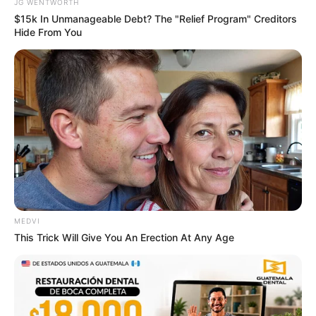
JG WENTWORTH
$15k In Unmanageable Debt? The "Relief Program" Creditors
Hide From You
Remember The Justin Timberlake Moment That
Defined The 2000s?
BRAINBERRIES
MEDVI
This Trick Will Give You An Erection At Any Age