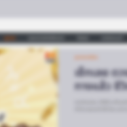
ดูดวง
วอลเปเปอร์เสริมดวง
วัดสวย
บทสวดมนต์
ดูดวงรายเดือน
เช็กเลย ดว
ทางแล้ว ชีวิ
ดวงกันยายน 2568 จะเป็นอย่างไร
คำทำนายดวงปี 68 โดย แม่กวาง 