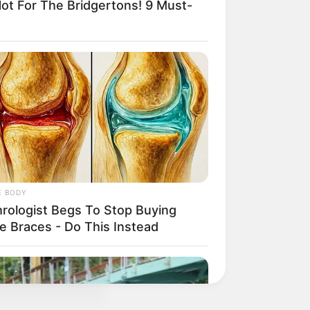
t For The Bridgertons! 9 Must-
E BODY
hrologist Begs To Stop Buying
e Braces - Do This Instead