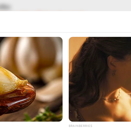
ยวข้อง
ันยายน 2568 ราศีใดมีเกณฑ์บุญหล่นทับ
ดวงความรัก กันยายน 2568 ราศีใดรักรุ่ง งานก็พุ่งทะยาน
เศรษฐีใหญ่ 3 องค์เทพ โดยอาจารย์ มิก พชร ทูตเทวะ
BRAINBERRIES