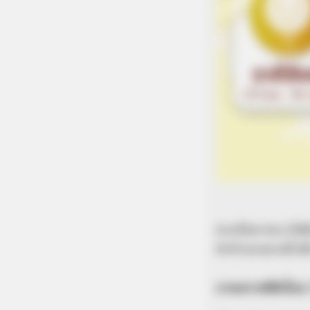
ดวงกันยายน 2568 จะ
คำทำนายดวงปี 68 โ
ภาพกราฟฟิกโดย