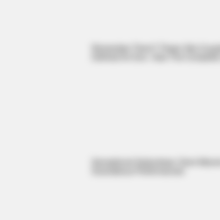
HABERION
Remember Them? These '90s Coup
Why Is This Sports Photo Causing
Defined An Era—See The Complete 
Outrage? Look Closer
Sensational Seductress: Demi Moore
Scandalous Performances