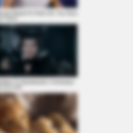
ovies Based On Real Life. You Have
ch Them!
O SHARP
nitive Decline Begins When
iors Say These 3 Phrases. (See
ch Ones)
ddies To Sweethearts: 9 Actresses
 Do It All!