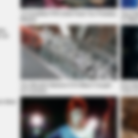
10 Incredible FIFA 2026 Facts You Probably
Top 8 M
Missed
To Wat
RURAL HEARTS
NEUR
les
She Asked About Saturday Night. He
Cog
List
Said He'd Be Up At Four.
Sen
Whi
You Wouldn't Believe It If It Wasn't Caught
From Ba
On Camera!
That Can
's Most