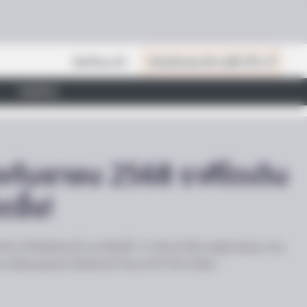
สินค้าแนะนำ
เปิดสมัครสมาชิก (ฟรี) เร็วๆ นี้
ไลฟ์สไตล์
งกันยายน 2568 ราศีใดเดิน
ตจึ้ง!
 เช็กได้แล้ววันนี้ ชะตาชีวิตทั้ง 12 เดือนปี 68 จะอยู่ในมือคุณ อ่าน
ไพ่ตองส่องใจ ได้แล้ววันนี้ ที่แอป MTHAI ที่เดียว