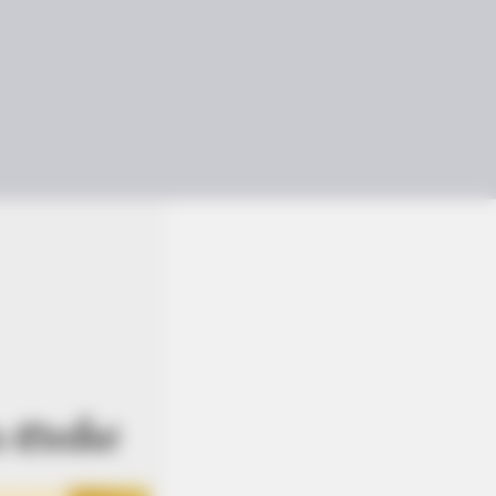
ีวิตจึ้ง!