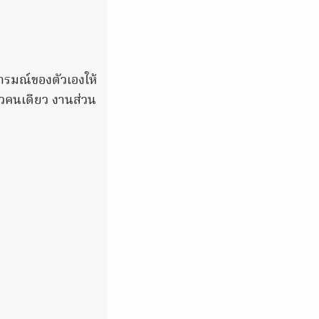
RY HEALTH
rologists Have Identified 10
ications Now Linked To Brain Fog
อารมณ์ของตัวเองให้
Adults Over 60
ตัวคนเดียว งานส่วน