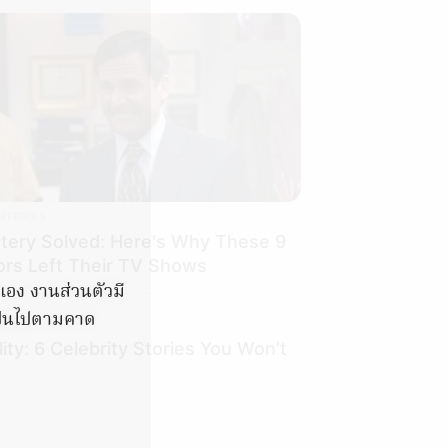
BERRIES
tery Solved: Here's Why These 9
ors Left Their TV Shows
วเอง งานส่วนตัวมี
เป็นไปตามคาด
ty: 6 Celebrity Stories You Won't