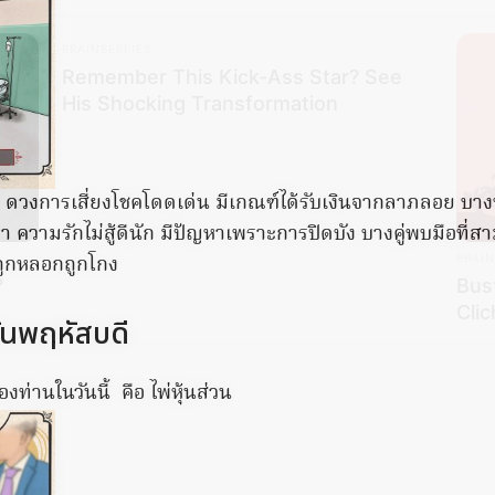
BRAINBERRIES
Remember This Kick-Ass Star? See
His Shocking Transformation
น ดวงการเสี่ยงโชคโดดเด่น มีเกณฑ์ได้รับเงินจากลาภลอย บางท่
 ความรักไม่สู้ดีนัก มีปัญหาเพราะการปิดบัง บางคู่พบมือที่สา
ถูกหลอกถูกโกง
BRAIN
?
Bus
Clic
ันพฤหัสบดี
งท่านในวันนี้ คือ ไพ่หุ้นส่วน