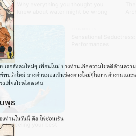
Why everything you thought you
The
knew about water might be wrong
Arc
BRAINBERRIES
Sensational Seductress
Performances
์พบเจอสังคมใหม่ๆ เพื่อนใหม่ บางท่านเกิดความโชคดีด้านควา
ณฑ์พบรักใหม่ บางท่านมองเห็นช่องทางใหม่ๆในการทำงานและห
วงเสี่ยงโชคโดดเด่น
ันพุธ
งท่านในวันนี้ คือ ไพ่ซ่อนเร้น
et to feeling your best