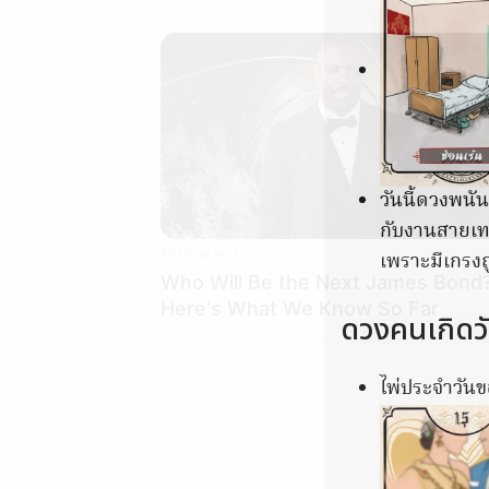
วันนี้ดวงพนั
กับงานสายเทา
เพราะมีเกรง
BRAINBERRIES
Who Will Be the Next James Bond
Here's What We Know So Far
ดวงคนเกิดว
ไพ่ประจำวันขอ