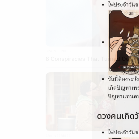
ไพ่ประจำวันขอ
BRAINBERRIES
8 Conspiracies That Turned Out T
วันนี้ต้องระว
เกิดปัญหาเพร
ปัญหาแทนคน
ดวงคนเกิดว
ไพ่ประจำวันขอ
BRAINBERRIES