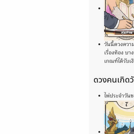
วันนี้ดวงควา
เรื่องท้อง บ
เกณฑ์ได้รับเง
RURAL HEARTS
Farmers And Ranchers Near Colum
Here
ดวงคนเกิดวั
GLYCOGEN SUPPORT
ไพ่ประจำวันขอ
Columbus: High Blood Sugar Patie
Are Quietly Using This Liver Fix