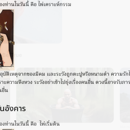
งท่านในวันนี้ คือ ไพ่เคราะห์กรรม
o Be True
ังอุบัติเหตุจากของมีคม และระวังถูกตะปูหรือหนามตำ ความรักไม
าะความหึงหวง ระวังอย่าเข้าไปยุ่งเรื่องคนอื่น ดวงนี้อาจรับภา
อื่น
ันอังคาร
งท่านในวันนี้ คือ ไพ่เริ่มต้น
CTA LOVE
BRAIN