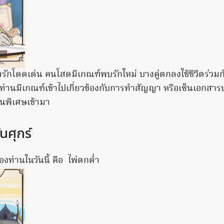
มรักโดดเด่น คนโสดมีเกณฑ์พบรักใหม่ บางคู่ตกลงใช้ชีวิตร่วมกั
างท่านมีเกณฑ์เข้าไปเกี่ยวข้องกับการทำสัญญา หรือเซ็นเอกสาร
ินพิเศษเข้ามา
FRIDAY PLANS
bus Are Already On
Pfizer's Billion-Dollar N
This 87¢ Aisle 7 Blue Pill
นศุกร์
งท่านในวันนี้ คือ ไพ่ตกต่ำ
nts