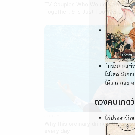
TV Couples Who Would Never Be
Together: 9 Is Just Too Weird
วันนี้มีเกณฑ
ไม่โสด มีเก
ได้ลาภลอย ด
ดวงคนเกิดว
ไพ่ประจำวันขอ
CTA LOVE
Why this ordinary drink is the secr
every day