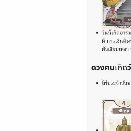
วันนี้เกิดอาร
ดี การเงินติด
ตัวเงียบเหงา
ดวงคน
เกิด
ว
ไพ่ประจำวันขอ