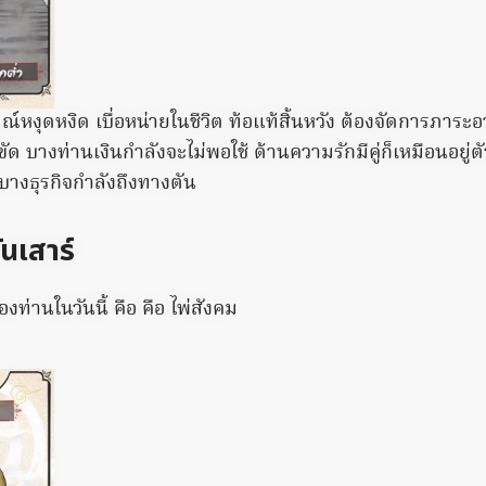
MEMORY HEALTH
MEMO
The Popular Drink That's Silently
Neu
Destroying Your Brain Cells (Most
Med
มณ์หงุดหงิด เบื่อหน่ายในชีวิต ท้อแท้สิ้นหวัง ต้องจัดการภาระ
People Have It Daily)
In 
ขัด บางท่านเงินกำลังจะไม่พอใช้ ด้านความรักมีคู่ก็เหมือนอยู่
 บางธุรกิจกำลังถึงทางตัน
ันเสาร์
งท่านในวันนี้ คือ คือ ไพ่สังคม