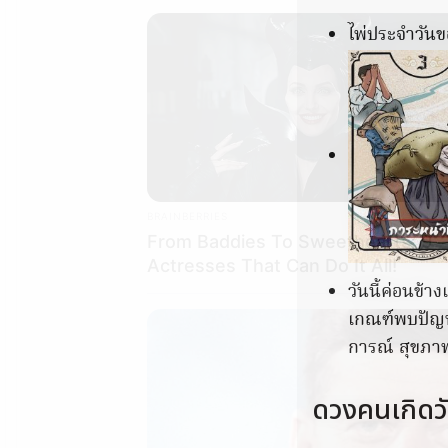
ไพ่ประจำวันขอ
BRAINBERRIES
From Baddies To Sweethearts: 9
Actresses That Can Do It All!
วันนี้ค่อนข้า
เกณฑ์พบปัญห
การณ์ สุขภา
ดวงคนเกิดวั