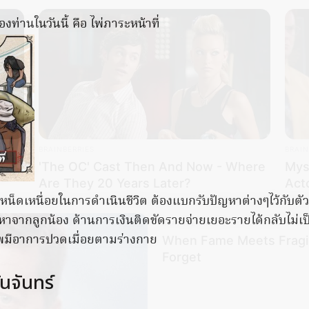
งท่านในวันนี้ คือ ไพ่ภาระหน้าที่
BRAINBERRIES
BRAIN
'The OC' Cast Then And Now - Where
Mys
Are They 20 Years Later?
Act
งเหน็ดเหนื่อยในการดำเนินชีวิต ต้องแบกรับปัญหาต่างๆไว้กับตั
าจากลูกน้อง ด้านการเงินติดขัดรายจ่ายเยอะรายได้กลับไม่
BRAINBERRIES
พมีอาการปวดเมื่อยตามร่างกาย
When Fame Meets Fragili
Forget
นจันทร์