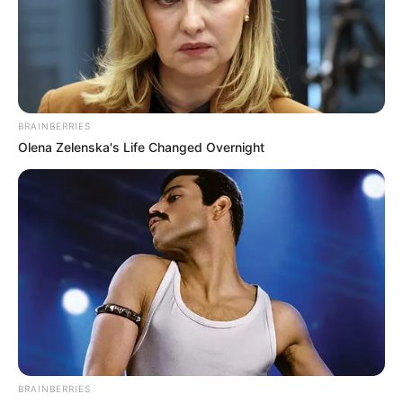
วันนี้วิถีในการดำเนินชีวิตยังคงเป็นไปในแบบเดิมๆ
BRAINBERRIES
บางท่านมีภาระวุ่นวายภายในครอบครัวเกิดขึ้น ผู้สูง
Olena Zelenska's Life Changed Overnight
อายุในบ้านอาจเจ็บป่วยได้ ด้านการเงินพบรายจ่าย
ออกไปกับการดูแลคนในครอบครัว
คนวันศุกร์
ไพ่ประจำวันของท่านในวันนี้ คือ ไพ่พอดี
BRAINBERRIES