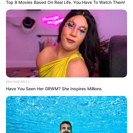
Top 8 Movies Based On Real Life. You Have To Watch Them!
วันนี้ชีวิตดำเนินไปอย่างราบเรียบ บางท่านอาจ
ประสบปัญหาให้ต้องเลือก หรือตัดสินใจในบางเรื่อง
แต่สุดท้ายท่านจะเลือกได้ การเงินยังคงนิ่ง ยังคาด
หวังไม่ได้ สุขภาพระวังยกของหนักอาจทำให้ปวดแขน
บ่า ไหล่ได้
BRAINBERRIES
คนวันเสาร์
Have You Seen Her GRWM? She Inspires Millions
ไพ่ประจำวันของท่านในวันนี้ คือ ไพ่ทรัพย์สมบัติ