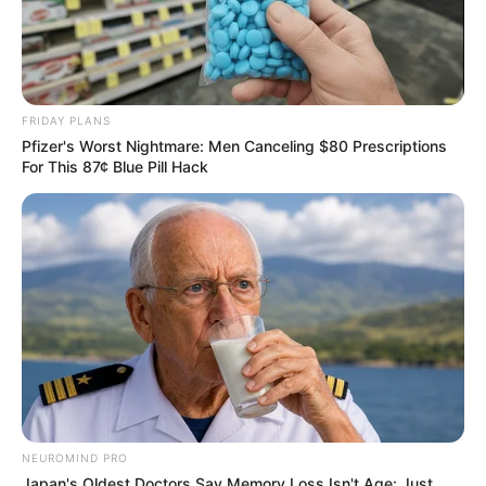
FRIDAY PLANS
Pfizer's Worst Nightmare: Men Canceling $80 Prescriptions
For This 87¢ Blue Pill Hack
4x Stronger Than Viagra! This To Perform Better
MEDVI
NEUROMIND PRO
Japan's Oldest Doctors Say Memory Loss Isn't Age: Just