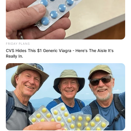
Unforgettable Awkward Moments From The Olympics
BRAINBERRIES
FRIDAY PLANS
CVS Hides This $1 Generic Viagra - Here's The Aisle It's
Really In.
The Way You Sit Could Expose Your True Personality
BRAINBERRIES