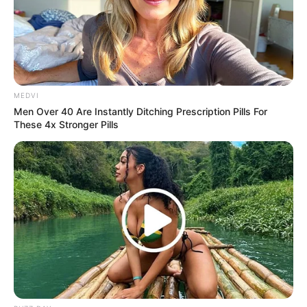
MEDVI
Men Over 40 Are Instantly Ditching Prescription Pills For
These 4x Stronger Pills
Feeling Tired? Here's The Trick To Perform Better
MEDVI