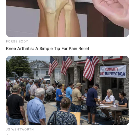
FORGE BODY
Knee Arthritis: A Simple Tip For Pain Relief
Pfizer's Worst Nightmare: Men Canceling $80
Prescriptions For This 87¢ Blue Pill Hack
FRIDAY PLANS
JG WENTWORTH