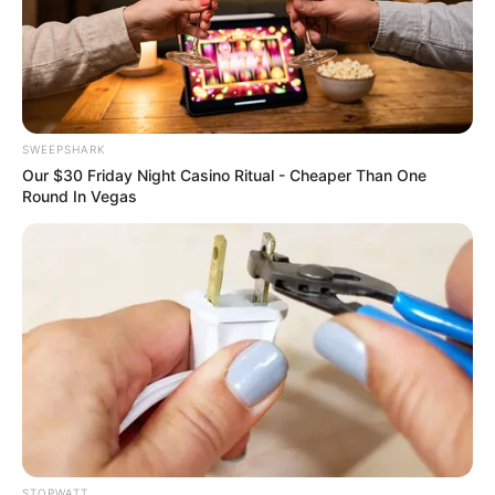
Every Single Month
JG WENTWORTH
Suspicious Eagle Tries To Steal Puppy - Watch What
Happened
BUZZ DAY
SWEEPSHARK
Colorado Elk's Surprising Response After Being
Our $30 Friday Night Casino Ritual - Cheaper Than One
Freed From Tire
Round In Vegas
BUZZ DAY
Man Teaches Lesson To Seat-Kicking Kid And Mom –
Watch!
BUZZ DAY
STOPWATT