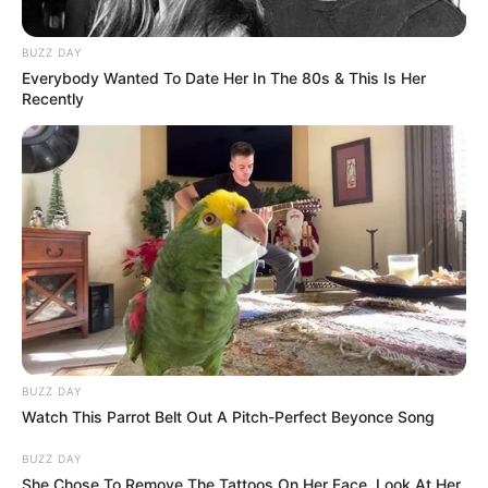
BUZZ DAY
Everybody Wanted To Date Her In The 80s & This Is Her
Recently
Unleashing Her Passion: Demi Moore's 8 Sultriest
Movie Roles!
BRAINBERRIES
BUZZ DAY
Watch This Parrot Belt Out A Pitch-Perfect Beyonce Song
BUZZ DAY
She Chose To Remove The Tattoos On Her Face. Look At Her