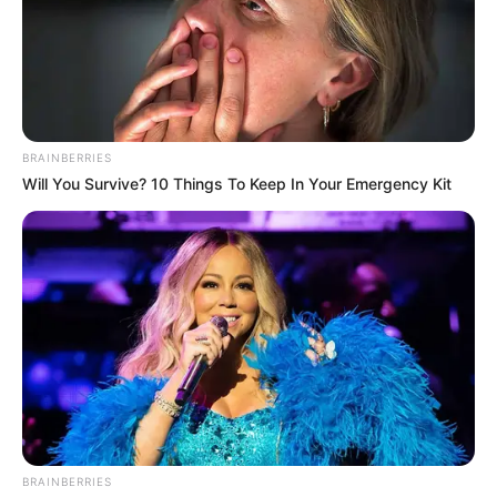
วันนี้ยังไม่สามารถคาดหวังทุกอย่างให้เป็นไปตามที่
คิดได้ การงานต้องระวังปัญหาเดิมจะกลับมา บาง
BRAINBERRIES
ท่านเผชิญกับปัญหางานที่ไม่ชัดเจน ทำให้ถูกตำหนิ
Will You Survive? 10 Things To Keep In Your Emergency Kit
ในการทำงาน อีกทั้งด้านการเงินยังจับต้องไม่ได้
คนวันพุธ
ไพ่ประจำวันของท่านในวันนี้ คือ ไพ่หุ้นส่วน
BRAINBERRIES