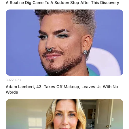
A Routine Dig Came To A Sudden Stop After This Discovery
BRAINBERRIES
BUZZ DAY
Men Over 40 Ditch "Blue Pills" For This Powerful
Adam Lambert, 43, Takes Off Makeup, Leaves Us With No
Method (7x Stronger)
Words
MEN'S VITALITY