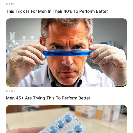
MEDVI
This Trick Is For Men In Their 40's To Perform Better
These Photos Make Us Nostalgic For The 70's
BRAINBERRIES
MEDVI
Men 45+ Are Trying This To Perform Better