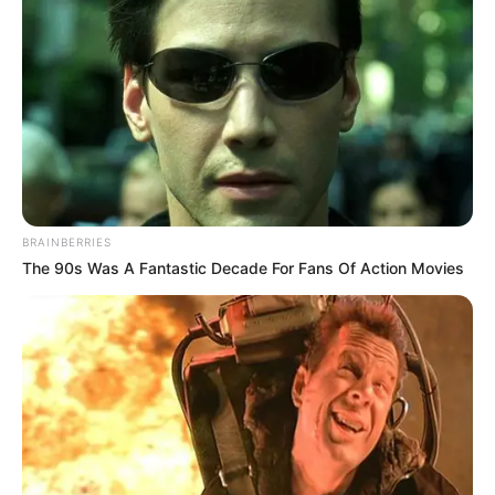
ดูดวงรายวัน
ดวงประจำวัน วันอาทิตย์ ที่ 2 เมษายน
2566
BRAINBERRIES
คนวันอาทิตย์
The 90s Was A Fantastic Decade For Fans Of Action Movies
ไพ่ประจำวันของท่านในวันนี้ คือ ไพ่ภาระหน้าที่