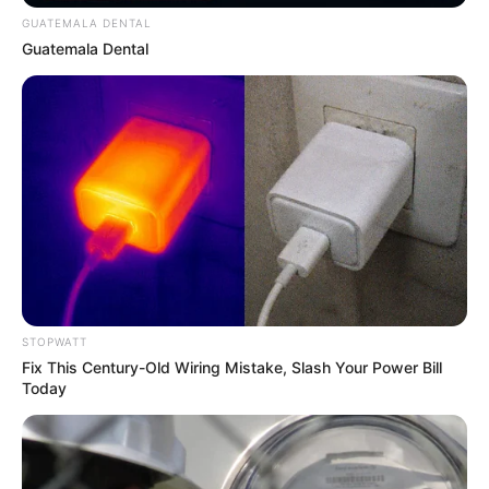
GUATEMALA DENTAL
Surgeons: This Simple Method Ends Joint Pain &
Guatemala Dental
Arthritis! Try It!
FORGE BODY
STOPWATT
Fix This Century-Old Wiring Mistake, Slash Your Power Bill
Today
$20,000 In Personal Debt? You're Being Bleed Dry
Every Single Month
JG WENTWORTH