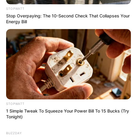
The Adorable Model For Simba In The Lion King
STOPWATT
Remake
Stop Overpaying: The 10-Second Check That Collapses Your
BRAINBERRIES
Energy Bill
STOPWATT
TV Couples Who Would Never Be Together: 9 Is Just
1 Simple Tweak To Squeeze Your Power Bill To 15 Bucks (Try
Too Weird
Tonight)
BRAINBERRIES
BUZZDAY