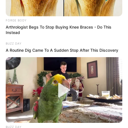
FORGE BODY
Arthrologist Begs To Stop Buying Knee Braces - Do This
Instead
BUZZ DAY
A Routine Dig Came To A Sudden Stop After This Discovery
From Baddies To Sweethearts: 9 Actresses That Can
Do It All!
BRAINBERRIES
BUZZ DAY