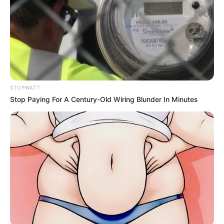
STOPWATT
Stop Paying For A Century-Old Wiring Blunder In Minutes
$15k In Unmanageable Debt? The "Relief Program"
Creditors Hide From You
JG WENTWORTH