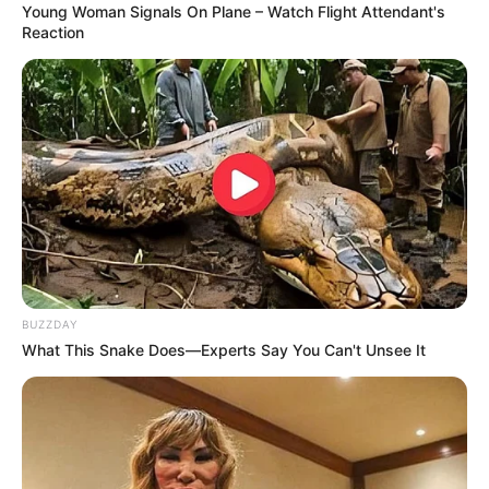
Young Woman Signals On Plane – Watch Flight Attendant's
Reaction
I Bet You Didn't Know It Was Really Happening?
BRAINBERRIES
BUZZDAY
What This Snake Does—Experts Say You Can't Unsee It