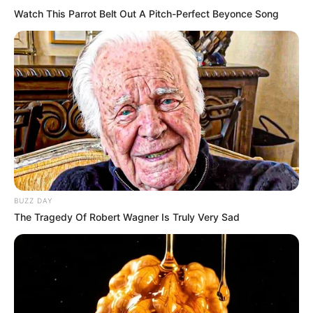
Watch This Parrot Belt Out A Pitch-Perfect Beyonce Song
Top 8 Movies Based On Real Life. You Have To Watch
Them!
BRAINBERRIES
BUZZ DAY
The Tragedy Of Robert Wagner Is Truly Very Sad