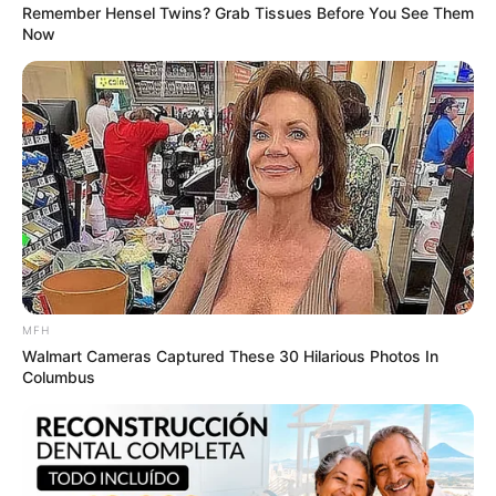
Remember Hensel Twins? Grab Tissues Before You See Them
Now
วันนี้ต้องระวังเนื้อระวังตัว มีเหตุประสบเคราะห์กรรม
อุบัติเหตุได้ บางท่านอาจถูกนินทาว่าร้าย หรือนำชื่อไป
ดิสเครดิตได้ การเงินท่านก็ต้องระวังมีคนจ้อง
เบียดเบียน งดกู้ยืม ให้กู้ยืม และลงทุนเด็ดขาด
คนวันอังคาร
MFH
Walmart Cameras Captured These 30 Hilarious Photos In
Columbus
ไพ่ประจำวันของท่านในวันนี้ คือ ไพ่เป็นที่รัก