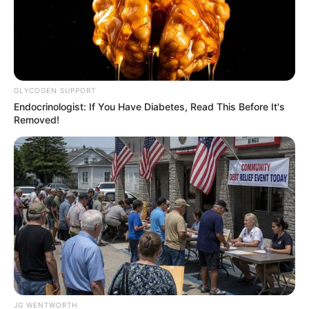
Is The Movie "Danish Girl" A True Story?
BRAINBERRIES
GLYCOGEN SUPPORT
Endocrinologist: If You Have Diabetes, Read This Before It's
Removed!
10 Tallest Women You Won't Believe Exist
BRAINBERRIES
JG WENTWORTH