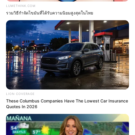
LUMETHINK.COM
รวมวิธีกำจัดไขมันที่ได้รับความนิยมสูงสุดในไทย
Remember Hensel Twins? Take A Deep Breath Before
You See Them Now
BUZZDAY
Man Teaches Lesson To Seat-Kicking Kid And Mom –
Watch!
BUZZDAY
She Chose To Remove The Tattoos On Her Face.
Look At Her Now
LION COVERAGE
These Columbus Companies Have The Lowest Car Insurance
BUZZ DAY
Quotes In 2026