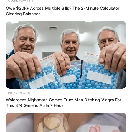
JG WENTWORTH
Owe $20k+ Across Multiple Bills? The 2-Minute Calculator
Clearing Balances
Arthrologist Begs To Stop Buying Knee Braces - Do
This Instead
FORGE BODY
FRIDAY PLANS
Walgreens Nightmare Comes True: Men Ditching Viagra For
This 87¢ Generic Aisle 7 Hack