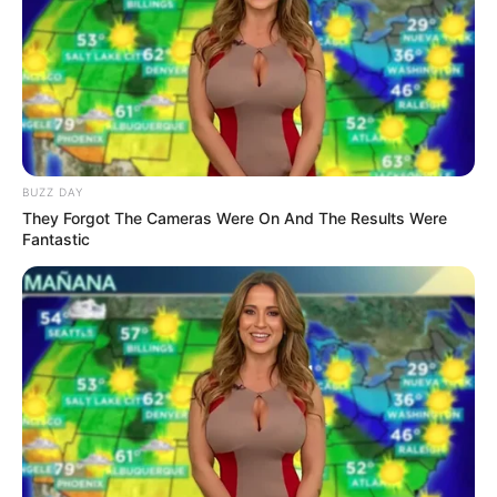
Guatemala Dental
BUZZ DAY
They Forgot The Cameras Were On And The Results Were
GUATEMALA DENTAL
Fantastic