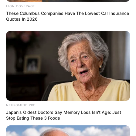
เวลา 8.25-10.48 น. และ 13.13-15.36 น.
LION COVERAGE
These Columbus Companies Have The Lowest Car Insurance
วันนี้ก่อนออกจากบ้านไปทำงาน ไป
Quotes In 2026
ค้าขาย
ทิศมงคลเสริมความเฮงคือ ทิศตะวันออกเฉียงใต้ ให้
พนมมืออธิษฐาน ดึงดูดพลังงานด้านบวกช่วยให้ชีวิต
ประสบความสำเร็จตลอดทั้งวัน
NEUROMIND PRO
Japan's Oldest Doctors Say Memory Loss Isn't Age: Just
Stop Eating These 3 Foods