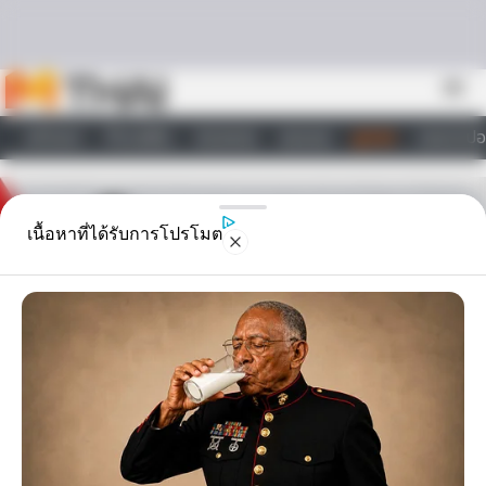
Skip to content
menu
หน้าแรก
ทำนายฝัน
ตรวจหวย
ผลบอล
ดูดวง
วอลเปเปอ
ไลฟ์สไตล์
เนื้อหาที่ได้รับการโปรโมต