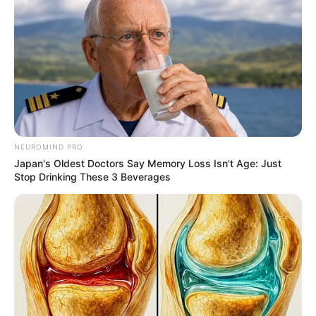
ดวงวันอาทิตย์
ดูดวงรายวัน
นักเขียน
NEUROMIND PRO
อ.มิก พชร ทูตเทวะ
Japan's Oldest Doctors Say Memory Loss Isn't Age: Just
Stop Drinking These 3 Beverages
เนื้อหาที่ได้รับการโปรโมต
The Insane True Stories Behind Cameron's Biggest
Films
BRAINBERRIES