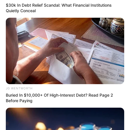
$30k In Debt Relief Scandal: What Financial Institutions
Quietly Conceal
Mystery Solved: Here's Why These 9 Actors Left
Their TV Shows
BRAINBERRIES
JG WENTWORTH
Buried In $10,000+ Of High-Interest Debt? Read Page 2
Before Paying