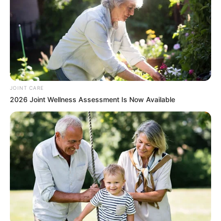
วันนี้เป็นอีกหนึ่งวันที่ดวงดีสุดๆ บางท่านได้เดินทาง
JOINT CARE
ทำบุญตามวัดวาอารามต่างๆอย่างสบายใจ ใครติด
2026 Joint Wellness Assessment Is Now Available
ปัญหาเรื่องอะไรจะพบทางออก การเงินยังคงหมุนไป
ได้ บางท่านอาจมีโชคลาภเข้ามา
คนวันศุกร์
ไพ่ประจำวันของท่านในวันนี้ คือ ไพ่อุปสรรค