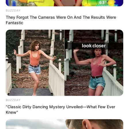
BUZZDAY
Stop Waiting In Line: The 87¢ Generic Viagra Is
They Forgot The Cameras Were On And The Results Were
Actually "Self-Serve" In Aisle 7
Fantastic
FRIDAY PLANS
BUZZDAY
Pfizer's Billion-Dollar Nightmare: Men Ditching Viagra
“Classic Dirty Dancing Mystery Unveiled—What Few Ever
For This 87¢ Aisle 7 Blue Pill
Knew"
FRIDAY PLANS