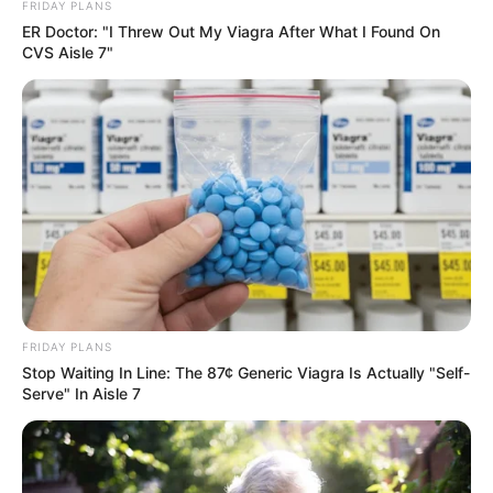
FRIDAY PLANS
ER Doctor: "I Threw Out My Viagra After What I Found On
CVS Aisle 7"
ดูเหมือนทุกอย่างที่เกิดขึ้นในวันนี้จะถูกกรรมกำหนด
ไว้ บางเรื่องท่านเลี่ยงไม่ได้ที่จะต้องเจอ ปัญหาเดิมจะ
กลับเข้ามาทำให้ชีวิตวุ่นวาย ด้านความรักโดดเดี่ยว
เหมือนอยู่คนเดียว การเงินยังเป็นภาพมายาจับต้อง
ไม่ได้
คนวันพฤหัสบดี
FRIDAY PLANS
Stop Waiting In Line: The 87¢ Generic Viagra Is Actually "Self-
Serve" In Aisle 7
ไพ่ประจำวันของท่านในวันนี้ คือ ไพ่รุ่งเรือง