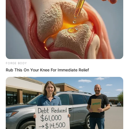
ดูดวงรายวัน
|
27 พ.ย. 2022
แบ่งปัน
ดูดวงรายวัน
ดวงประจำวันอาทิตย์ ที่ 27
FORGE BODY
พฤศจิกายน 2565
Rub This On Your Knee For Immediate Relief
คนวันอาทิตย์
ไพ่ประจำวันของท่านในวันนี้ คือ ไพ่พอดี