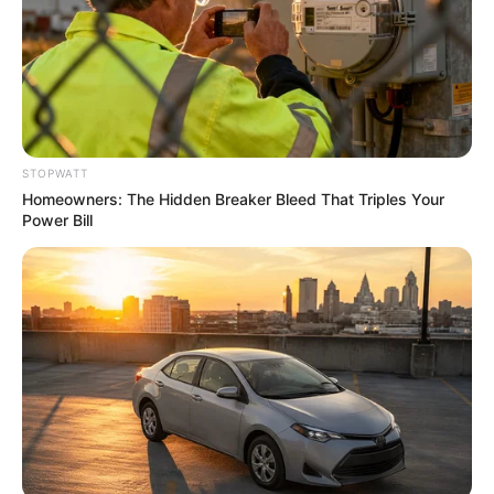
STOPWATT
Homeowners: The Hidden Breaker Bleed That Triples Your
วันนี้อาจได้ยิน
ข่าว
ร้ายเรื่องการจากไปของคนรู้จัก
Power Bill
ความรักไม่สู้ดีนักมีเกณฑ์เสียใจเพราะคนรักหักอก
การเงินงดลงทุน หรือให้กู้ยืม มีเกณฑ์ถูกหลอกถูก
โกงได้ง่าย งานส่วนตัวลูกน้องอาจมาขอลาออก
กะทันหัน
ยามมงคลความสำเร็จ ทรัพย์ ลาภยศ
ก่อเกิด