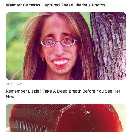
Flip This Switch: Next Month Your Electric Bill Won't
Walmart Cameras Captured These Hilarious Photos
Be $245 But $14
STOPWATT
เว็บไซต์นี้ใช้คุกกี้
เพื่อการนำเสนอเนื้อหาที่ดี รวมถึงการจัดการข้อมูลส่วนบุคคล เพื่อให้คุณได้รับ
BUZZ DAY
ประสบการณ์ที่ดีบนบริการของเว็บไซต์เรา หากคุณใช้บริการเว็บไซต์นี้ต่อไปโดย
Remember Lizzie? Take A Deep Breath Before You See Her
ไม่มีการปรับตั้งค่าใดๆนั้น แสดงว่าคุณยอมรับนโยบายคุกกี้และนโยบายส่วน
Now
These Columbus Companies Have The Lowest Car
บุคคลของเรา
Insurance Quotes In 2026
LION COVERAGE
ยอมรับ
เรียนรู้เพิ่มเติม