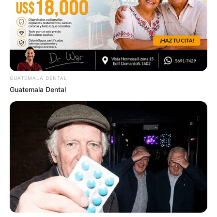
วันนี้ดวงความรักค่อนข้างโดดเด่น ท่านจะมีเสน่ห์กับ
ผู้พบเห็น ทำให้คนโสดและไม่โสดมีเกณฑ์พบรักใหม่
GUATEMALA DENTAL
Guatemala Dental
บางท่านพบเจองานใหม่ที่ถูกใจ สำหรับการเงินไม่น่า
กังวลจะได้เข้ามาจากเมตตาและเสน่หา
คนวันพุธ
ไพ่ประจำวันของท่านในวันนี้ คือ ไพ่กรรมกำหนด