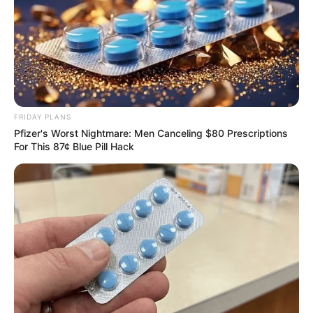
Top 10 Pop Divas - Number 4 May Shock You
BRAINBERRIES
FRIDAY PLANS
Pfizer's Worst Nightmare: Men Canceling $80 Prescriptions
For This 87¢ Blue Pill Hack
15 Things You Do Everyday That The Bible Forbids:
Are You Guilty?
BRAINBERRIES