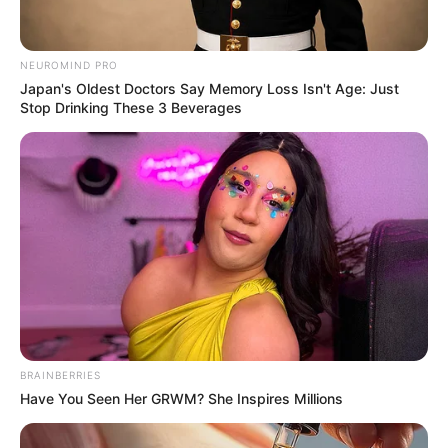
NEUROMIND PRO
Japan's Oldest Doctors Say Memory Loss Isn't Age: Just
ดูดวงรายวัน
Stop Drinking These 3 Beverages
ดวงรายวัน วันที่ 27
พฤศจิกายน 2565
ดูดวงรายวัน วันอาทิตย์ ที่ 27 พฤศจิกายน 2565 วันนี้ทุกอย่างยังคง
ดำเนินไปตามปกติ ไม่มีเรื่องให้ตื่นเต้น บางท่านอาจต้องคิดมากเพราะ
ต้องตัดสินใจเลือกอะไรบางอย่างในชีวิต บางท่านเข้าไปแบกรับปัญหา
คนอื่น การเงินค่อนข้างนิ่ง ยังคาดหวังไม่ได้
BRAINBERRIES
Have You Seen Her GRWM? She Inspires Millions
Home
/
ดูดวงรายวัน
/ ดวงรายวัน วันที่ 27 พฤศจิกายน 2565