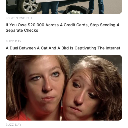
JG WENTWORTH
If You Owe $20,000 Across 4 Credit Cards, Stop Sending 4
Separate Checks
BUZZ DAY
วันนี้ทุกอย่างยังคงดำเนินไปตามปกติ ไม่มีเรื่องให้ตื่น
A Duel Between A Cat And A Bird Is Captivating The Internet
เต้น บางท่านอาจต้องคิดมากเพราะต้องตัดสินใจ
เลือกอะไรบางอย่างในชีวิต บางท่านเข้าไปแบกรับ
ปัญหาคนอื่น การเงินค่อนข้างนิ่ง ยังคาดหวังไม่ได้
คนวันจันทร์
ไพ่ประจำวันของท่านในวันนี้ คือ ไพ่เคราะห์กรรม
BUZZ DAY