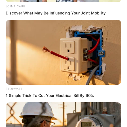
JOINT CARE
Discover What May Be Influencing Your Joint Mobility
วันนี้ชีพจรลงเท้า บางท่านมีเกณฑ์เดินทางเกิดขึ้น
กะทันหัน คนทำการค้าขายอาจต้องระวังเจอลูกค้า
เรื่องมาก และมีปัญหากับลูกค้าได้ ความรักไม่เข้าใจ
กันเพราะเรื่องของเวลา การเงินมีเกณฑ์ใช้จ่ายไปกับ
การเดินทางและยานพาหนะ
STOPWATT
คนวันเสาร์
1 Simple Trick To Cut Your Electrical Bill By 90%
ไพ่ประจำวันของท่านในวันนี้ คือ ไพ่จากลา