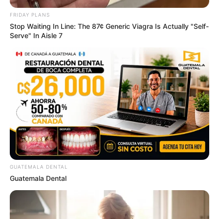
FRIDAY PLANS
Stop Waiting In Line: The 87¢ Generic Viagra Is Actually "Self-
Serve" In Aisle 7
Why Did He Leave At The Peak Of This Show's Run?
BRAINBERRIES
GUATEMALA DENTAL
Guatemala Dental