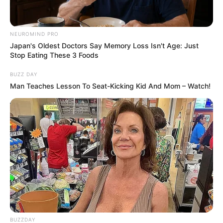
NEUROMIND PRO
Japan's Oldest Doctors Say Memory Loss Isn't Age: Just
Stop Eating These 3 Foods
What Are Researchers Learning About Joint
Mobility?
BUZZ DAY
JOINT CARE
Man Teaches Lesson To Seat-Kicking Kid And Mom – Watch!
BUZZDAY