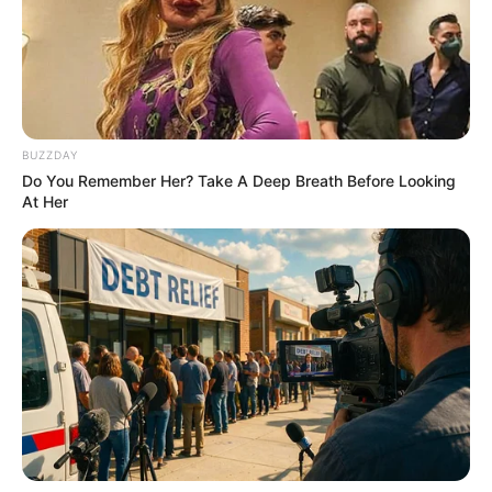
Guess Their Job — Most People Get It Wrong
BRAINBERRIES
BUZZDAY
Do You Remember Her? Take A Deep Breath Before Looking
At Her
You'll Be Amazed By The Blue Lagoon Stars Today
BRAINBERRIES