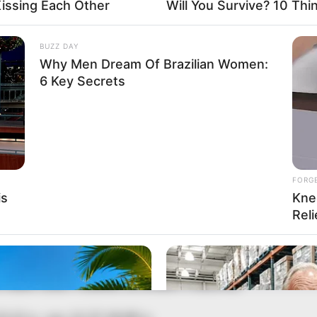
issing Each Other
Will You Survive? 10 Th
องระวังเรื่องโรคระบาด ด้านการเงินงดเชื่อใจใคร งดลงทุน เพร
ยเงิน การงานทั่วไปจะเจอการแบกรับภาระงานแทนคนอื่น งานส่
BUZZ DAY
Why Men Dream Of Brazilian Women:
6 Key Secrets
งท่าน คือ ไพ่เงินเก็บ
FORG
ะตาโดดเด่นด้านการเงิน มีเกณฑ์ได้รับเงินพิเศษเข้ามา การงานไ
is
Knee
ืออย่างดี อีกทั้งมีเกณฑ์ได้รับของมีค่าจากคนรัก ด้านสุขภาพร
Reli
มสำเร็จ ทรัพย์ ลาภยศ ก่อเกิด