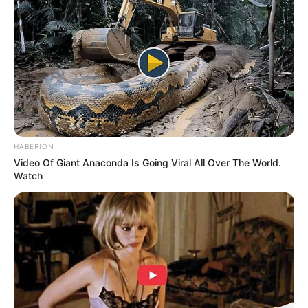
The Massive Snake That's Redefining 'Giant'—Bigger
Than Anacondas
BRAINBERRIES
HABERION
Video Of Giant Anaconda Is Going Viral All Over The World.
Watch
And They Did Show This In Bohemian Rapsody!
BRAINBERRIES