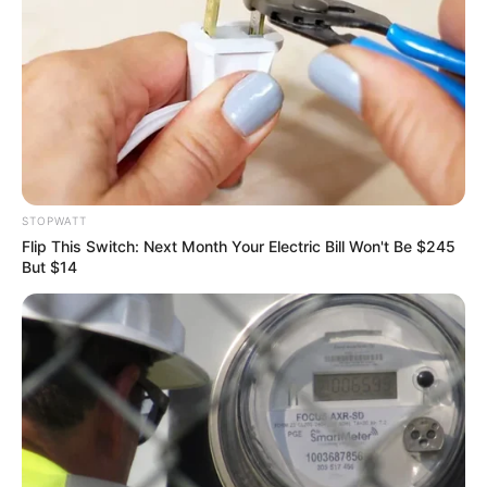
Why Big Bang Theory Fans Despise These 8
STOPWATT
Characters
Flip This Switch: Next Month Your Electric Bill Won't Be $245
BRAINBERRIES
But $14