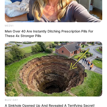
MEDVI
Men Over 40 Are Instantly Ditching Prescription Pills For
These 4x Stronger Pills
Disney Princesses: Which Live-Action Version Do
You Prefer?
BRAINBERRIES
BUZZ DAY
A Sinkhole Opened Up And Revealed A Terrifying Secret!