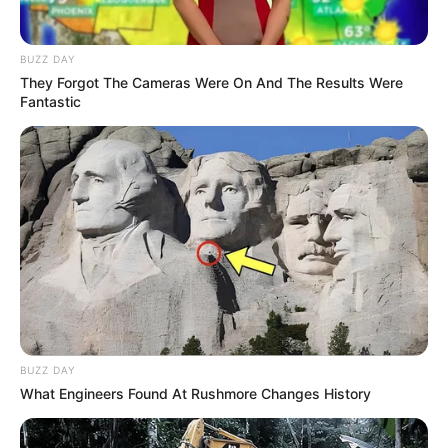
BUZZ DAY
They Forgot The Cameras Were On And The Results Were
Fantastic
From Albinos To Polygamists: The World's Most
Unique Families
BRAINBERRIES
BUZZ DAY
What Engineers Found At Rushmore Changes History