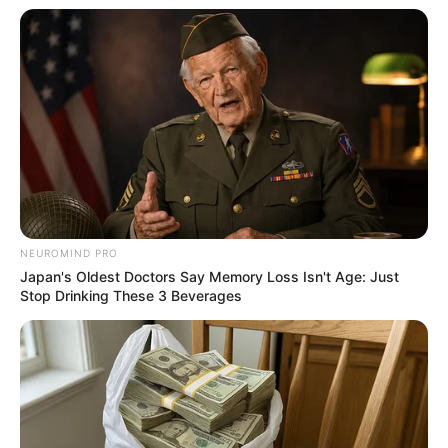
Why everything you thought you knew about water
might be wrong
CTA LOVE
NEUROMIND PRO
Japan's Oldest Doctors Say Memory Loss Isn't Age: Just
Stop Drinking These 3 Beverages
It's Not Your Typical Family: Each Member Has This
Unique Trait!
BRAINBERRIES