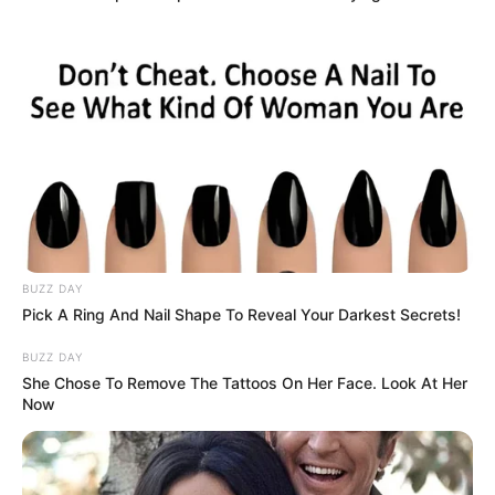
Bollywood’s Boldest Dance Scenes Still Trending
BRAINBERRIES
Remember This Kick-Ass Star? See His Shocking
Transformation
BUZZ DAY
BRAINBERRIES
Pick A Ring And Nail Shape To Reveal Your Darkest Secrets!
BUZZ DAY
She Chose To Remove The Tattoos On Her Face. Look At Her
Now