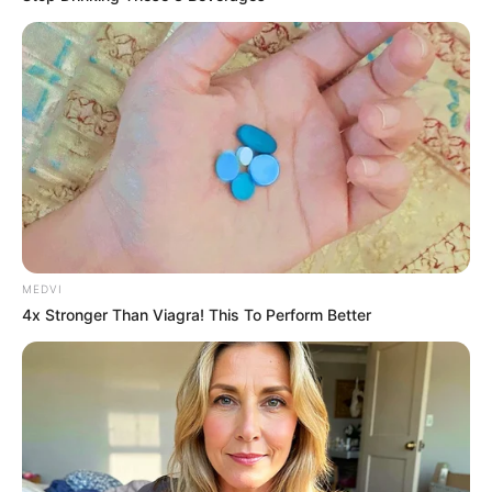
Watch The Most Jaw‑Dropping Figure Skating
Moments
BRAINBERRIES
MEDVI
4x Stronger Than Viagra! This To Perform Better
Unveiling Hypocrisy: 15 Taboos The Bible
Condemns!
BRAINBERRIES