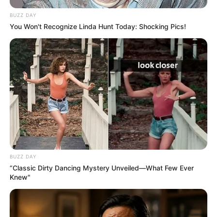
BUZZ DAY
You Won't Recognize Linda Hunt Today: Shocking Pics!
เว็บไซต์นี้ใช้คุกกี้
This Movie Is The Main Reason Ukraine Has Not Lost
เพื่อการนำเสนอเนื้อหาที่ดี รวมถึงการจัดการข้อมูลส่วนบุคคล เพื่อให้คุณได้รับ
To Russia
ประสบการณ์ที่ดีบนบริการของเว็บไซต์เรา หากคุณใช้บริการเว็บไซต์นี้ต่อไปโดย
BRAINBERRIES
ไม่มีการปรับตั้งค่าใดๆนั้น แสดงว่าคุณยอมรับนโยบายคุกกี้และนโยบายส่วน
BUZZ DAY
“Classic Dirty Dancing Mystery Unveiled—What Few Ever
บุคคลของเรา
Knew"
ยอมรับ
เรียนรู้เพิ่มเติม