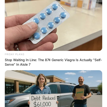
The Way You Sit Could Expose Your True Personality
BRAINBERRIES
FRIDAY PLANS
Stop Waiting In Line: The 87¢ Generic Viagra Is Actually "Self-
Serve" In Aisle 7
Think You Know FIFA 2026? These Facts May
Surprise You
BRAINBERRIES