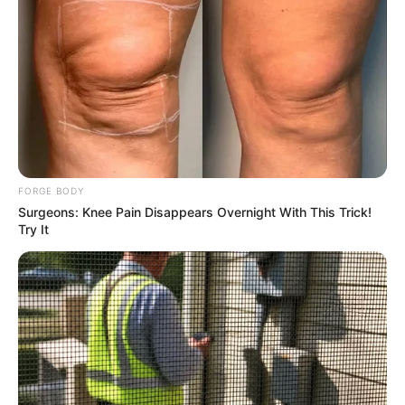
The Monster Snake That Makes Anacondas Look
Tiny!
BRAINBERRIES
FORGE BODY
Surgeons: Knee Pain Disappears Overnight With This Trick!
Try It
Why this ordinary drink is the secret to feeling your