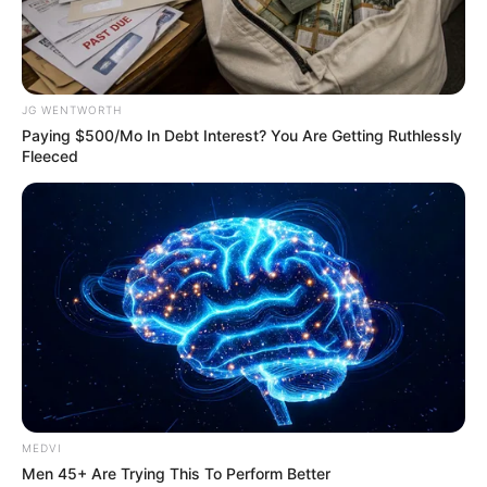
อะไรเปลี่ยนแปลง งานส่วนตัวก็ยังดำเนินไปได้ บาง
ท่านอาจมีเรื่องกังวลภายในครอบครัวเกิดขึ้น การเงิน
มีเกณฑ์ใช้จ่ายออกไปกับคนในครอบครัว
JG WENTWORTH
Paying $500/Mo In Debt Interest? You Are Getting Ruthlessly
คนวันจันทร์
Fleeced
ไพ่ประจำวันของท่าน คือ ไพ่กรรมกำหนด
วันนี้เรื่องราวในอดีตอาจกลับเข้ามาให้ท่านเกิดความ
กังวลใจในการดำเนินชีวิต ทุกอย่างเป็นสิ่งถูกกำหนด
มาแล้ว การงานยังคงดำเนินไปตามปกติ อาจจะได้
แก้ไขงานเก่าๆบ้าง การเงินยังเป็นภาพหลวงตา อย่า
คาดหวัง
MEDVI
คนวันอังคาร
Men 45+ Are Trying This To Perform Better