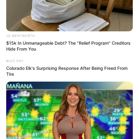
JG WENTWORTH
$15k In Unmanageable Debt? The "Relief Program" Creditors
Hide From You
BUZZ DAY
Colorado Elk's Surprising Response After Being Freed From
Tire
A Museum To Rihanna's Glory Could Soon Be
Opened
BRAINBERRIES