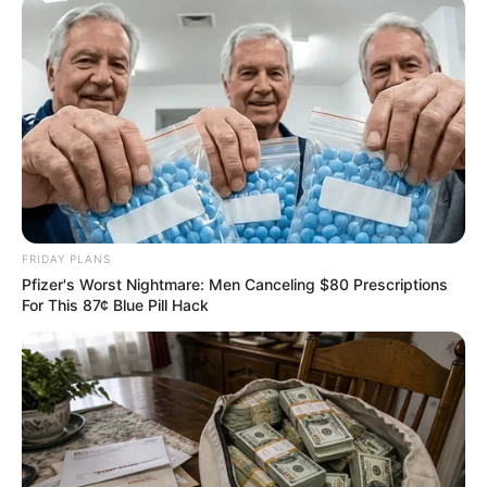
Home
/
ดูดวงรายวัน
/ ดวงรายวัน 12 กรกฎาคม พ.ศ. 2565
ดูดวงรายวัน
|
12 ก.ค. 2022
แบ่งปัน
ดูดวงรายวัน
ประจำวันอังคาร 12 กรกฎาคม พ.ศ.
FRIDAY PLANS
2565
Pfizer's Worst Nightmare: Men Canceling $80 Prescriptions
For This 87¢ Blue Pill Hack
คนวันอาทิตย์
ไพ่ประจำวันของท่าน คือ ไพ่วงเวียนชีวิต
วันนี้ชีวิตดำเนินไปอย่างปกติ ทำงานในแบบเดิมๆไม่มี