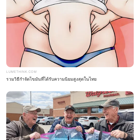
They Laughed At Her Curves—Now She's A Modeling
Sensation
BRAINBERRIES
LUMETHINK.COM
รวมวิธีกำจัดไขมันที่ได้รับความนิยมสูงสุดในไทย