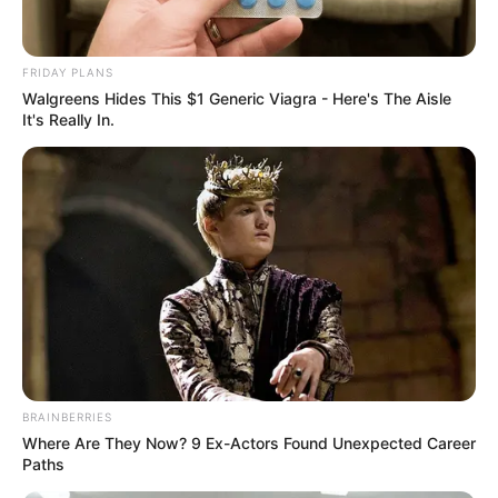
FRIDAY PLANS
Walgreens Hides This $1 Generic Viagra - Here's The Aisle
ดูดวงรายวัน
It's Really In.
ดวงรายวัน 12 กรกฎาคม
พ.ศ. 2565
ดูดวงรายวัน ประจำวันอังคาร 12 กรกฎาคม พ.ศ. 2565 คนวัน
อาทิตย์ ไพ่ประจำวันของท่าน คือ ไพ่วงเวียนชีวิต วันนี้ชีวิตดำเนินไป
อย่างปกติ ทำงานในแบบเดิมๆไม่มีอะไรเปลี่ยนแปลง งานส่วนตัวก็ยัง
ดำเนินไปได้ บางท่านอาจมีเรื่องกังวลภายในครอบครัวเกิดขึ้น การ
เงินมีเกณฑ์ใช้จ่ายออกไปกับคนในครอบครัว…
BRAINBERRIES
Where Are They Now? 9 Ex-Actors Found Unexpected Career
Paths