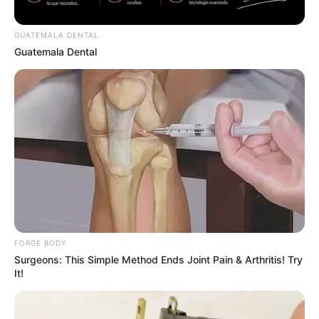
BRAINBERRIES
GUATEMALA DENTAL
Guatemala Dental
Why this ordinary drink is the secret to feeling your
best every day
FORGE BODY
CTA FAVORITE
Surgeons: This Simple Method Ends Joint Pain & Arthritis! Try
It!