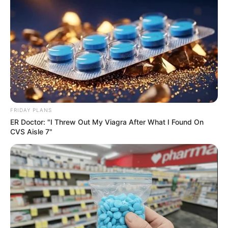
BRAINBERRIES
FRIDAY PLANS
ER Doctor: "I Threw Out My Viagra After What I Found On
CVS Aisle 7"
Busting Movie Myths! Common Clichés That Don't
Reflect Reality
BRAINBERRIES