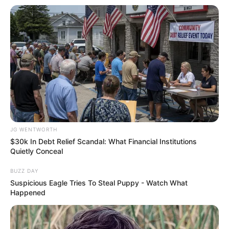
วันนี้เกณฑ์ชะตาชีวิตโดดเด่นมากๆ ในด้านการเงิน
ใครนำเงินไปลงทุนไว้มีเกณฑ์ได้รับผลกำไรแบ่งปัน
กลับคืน บางท่านลูกหนี้นำเงินมาใช้คืน การทำงานได้
รับความร่วมมืออย่างดี ไม่น่ากังวลใจ ด้านสุขภาพ
อาจต้องระวังอาการปวดที่ข้อมือ
คนวันเสาร์
JG WENTWORTH
$30k In Debt Relief Scandal: What Financial Institutions
Quietly Conceal
ไพ่ประจำวันของท่าน คือ ไพ่เริ่มต้น
BUZZ DAY
วันนี้ทุกอย่างดำเนินไปได้ด้วยดี ท่านที่ว่างงาน หรือ
Suspicious Eagle Tries To Steal Puppy - Watch What
Happened
มองหางานใหม่ มีเกณฑ์ได้รับโอกาสเข้ามา พบช่อง
ทางสร้างรายได้ใหม่ๆเกิดขึ้น การเงินไม่น่ากังวล
ติดขัดจะมีคนช่วยเหลือ คนโสดมีเกณฑ์พบรักกับคน