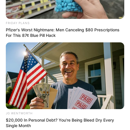
FRIDAY PLANS
Pfizer's Worst Nightmare: Men Canceling $80 Prescriptions
For This 87¢ Blue Pill Hack
Mystery Solved: Here's Why These 9 Actors Left
Their TV Shows
BRAINBERRIES
JG WENTWORTH
$20,000 In Personal Debt? You're Being Bleed Dry Every
Single Month