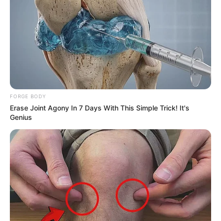
สีครีม สีขาว สีบรอนซ์เงิน
FORGE BODY
Erase Joint Agony In 7 Days With This Simple Trick! It's
Genius
ดวงวันเกิด
ดูดวงรายวัน
ดูดวงวันนี้
อ.มิก พชร ทูตเทวะ