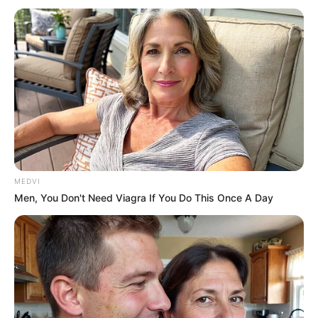
ไพ่ประจำวันของท่าน คือ ไพ่พอดี
วันนี้ชีวิตดำเนินไปตามปกติ อาจมีเรื่องให้ต้องตัดสิน
ใจในชีวิต บางท่านมีเกณฑ์แบกรับภาระงานแทนคน
อื่น ต้องใช้ความคิดเยอะ คนเป็นหัวหน้าหวังพึ่งลูก
น้องได้ยาก การเงินมีเกณฑ์ได้รับมาจากส่วนแบ่ง
หรือเงินปันผลบางอย่าง
คนวันพุธ
MEDVI
Men, You Don't Need Viagra If You Do This Once A Day
ไพ่ประจำวันของท่าน คือ ไพ่ตกต่ำ
วันนี้ความรู้สึกคิดเยอะ วิตกกังวลเข้ามาปกคลุม ชีวิต
ไม่ค่อยมีแรงใจในการทำงาน งานส่วนตัวอาจต้องมี
หาแรงผลักดันใหม่ๆเพื่อให้ดำเนินต่อไปได้ การเงิน