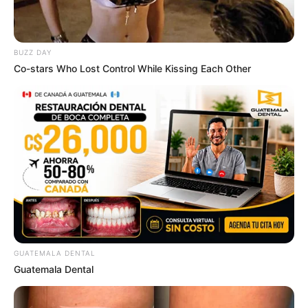
BUZZ DAY
Co-stars Who Lost Control While Kissing Each Other
Top 8 Movies Based On Real Life. You Have To Watch
Them!
BRAINBERRIES
GUATEMALA DENTAL
Guatemala Dental