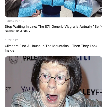
Did They Lie To Us In This Movie?
FRIDAY PLANS
BRAINBERRIES
Stop Waiting In Line: The 87¢ Generic Viagra Is Actually "Self-
Serve" In Aisle 7
BUZZ DAY
Climbers Find A House In The Mountains - Then They Look
Inside
The Most Surprising Things About FIFA World Cup
2026
BRAINBERRIES