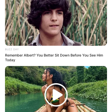
อายุมากกว่า
ยามมงคลความสำเร็จ ทรัพย์ ลาภยศ
ก่อเกิด
เวลา 08.25-10.48 น. และ 13.13-15.36 น.
BUZZ DAY
Remember Albert? You Better Sit Down Before You See Him
สิ่งศักดิ์สิทธิ์ประจำวัน
Today
แนะนำสักการะขอพรพระนารายณ์
การเสริมมงคลวันนี้
แนะนำทำบุญด้วยการให้ธรรมทาน เป็นความรู้
ข้อคิดต่างๆที่เป็นประโยชน์