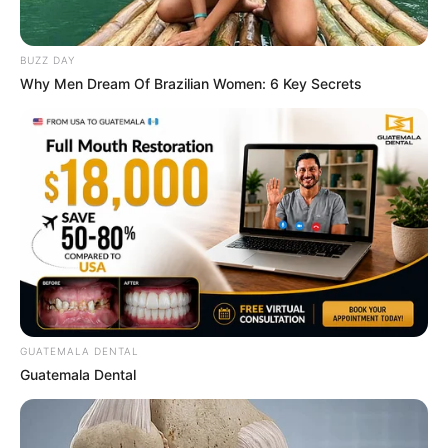
วันนี้ก่อนออกจากบ้านไปทำงาน ไป
BUZZ DAY
ค้าขาย
Why Men Dream Of Brazilian Women: 6 Key Secrets
ทิศมงคลเสริมความเฮงคือ ทิศตะวันตกเฉียงใต้
ให้อธิษฐาน ขอพลังบวกช่วยให้ประสบความสำเร็จ
ตลอดทั้งวัน
สีมงคลของวัน
สีดำ สีม่วง เสริมอำนาจ วาสนา บารมี ชัยชนะ
สีส้ม สีแสด สีดำ เสริมการเงิน โชคลาภ ความสุข
GUATEMALA DENTAL
สีแดง สีเลือดหมู เสริมการสนับสนุน รักใคร่ เอ็นดู
Guatemala Dental
สีต้องห้าม อับโชค