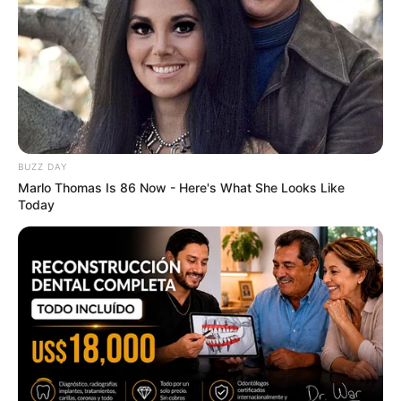
Why this ordinary drink is the secret to feeling your
best every day
CTA FAVORITE
BUZZ DAY
Marlo Thomas Is 86 Now - Here's What She Looks Like
Today
2025’s Most Impactful Celebrity Farewells