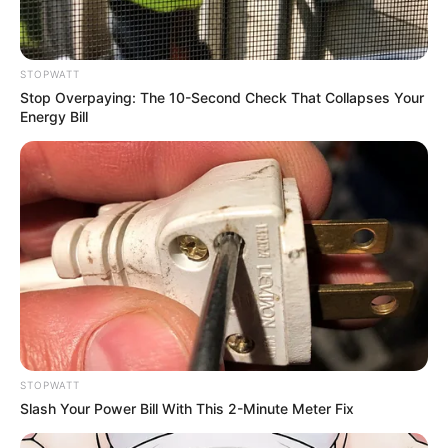
best every day
CTA LOVE
STOPWATT
Stop Overpaying: The 10-Second Check That Collapses Your
Energy Bill
It Might Be Quentin Tarantino's Last Movie
BRAINBERRIES
STOPWATT
Slash Your Power Bill With This 2-Minute Meter Fix