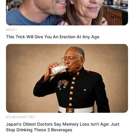
พบแต่รายจ่าย รายได้ไม่มีเข้ามาอย่างคาดหวัง
คนวันพฤหัสบดี
MEDVI
This Trick Will Give You An Erection At Any Age
ไพ่ประจำวันของท่าน คือ คือ ไพ่อำนาจ
เกณฑ์ชะตายังคงโดดเด่นในด้านโชคลาภ หรือได้เงิน
มาแบบฟลุ๊คๆ การทำงานอาจเกิดความอึดอัดใจ
เพราะหัวหน้างาน ใครทำงานค้าขาย เป็นเซลล์ไปได้ดี
เจรจาสำเร็จ ปิดการขายได้ง่าย การเงินมาไวไปไว
ไม่ทันได้เก็บ
คนวันศุกร์
NEUROMIND PRO
Japan's Oldest Doctors Say Memory Loss Isn't Age: Just
Stop Drinking These 3 Beverages
ไพ่ประจำวันของท่าน คือ ไพ่เงินเก็บ