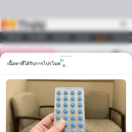
Skip to content
menu
หน้าแรก
ทำนายฝัน
ตรวจหวย
ผลบอล
ดูดวง
วอลเปเปอ
ไลฟ์สไตล์
เนื้อหาที่ได้รับการโปรโมต