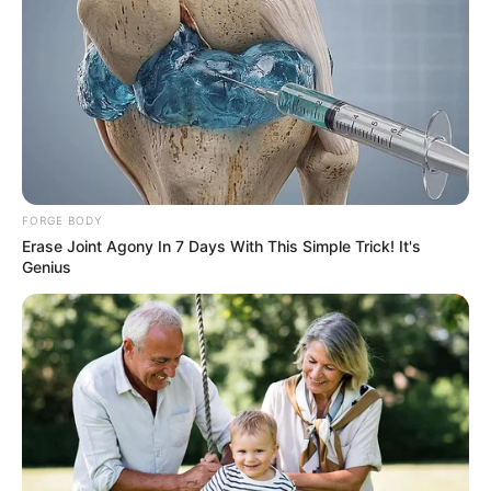
2025’s Most Impactful Celebrity Farewells
BRAINBERRIES
FORGE BODY
Erase Joint Agony In 7 Days With This Simple Trick! It's
Genius
Why this ordinary drink is the secret to feeling your
best every day