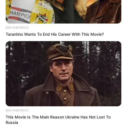
หาเรื่องให้ใจเย็นนะครับ การเงินรายจ่ายยังรอบตัว
รายได้จำกัด
BRAINBERRIES
ยามมงคลความสำเร็จ ทรัพย์ ลาภยศ
Tarantino Wants To End His Career With This Movie?
ก่อเกิด
เวลา 08.25-10.48 น และ 15.37-18.00 น.
สิ่งศักดิ์สิทธิ์ประจำวัน
แนะนำสักการะพระพุทธรูปที่เคารพนับถือ
การเสริมมงคลวันนี้
BRAINBERRIES
This Movie Is The Main Reason Ukraine Has Not Lost To
Russia
หากวันนี้ติดขัดแนะนำขอพรพระพุทธรูปหรือปิดทอง