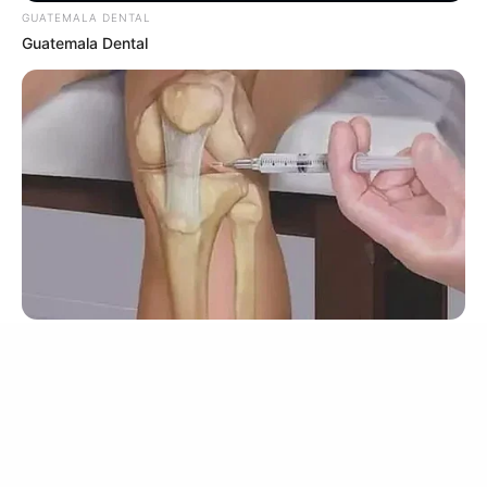
GUATEMALA DENTAL
Guatemala Dental
Feeling Tired? Here's The Trick To Perform Better
เว็บไซต์นี้ใช้คุกกี้
MEDVI
เพื่อการนำเสนอเนื้อหาที่ดี รวมถึงการจัดการข้อมูลส่วนบุคคล เพื่อให้คุณได้รับ
ประสบการณ์ที่ดีบนบริการของเว็บไซต์เรา หากคุณใช้บริการเว็บไซต์นี้ต่อไปโดย
ไม่มีการปรับตั้งค่าใดๆนั้น แสดงว่าคุณยอมรับนโยบายคุกกี้และนโยบายส่วน
บุคคลของเรา
ยอมรับ
เรียนรู้เพิ่มเติม
FORGE BODY
Surgeons: This Simple Method Ends Joint Pain & Arthritis! Try
It!
$30k In Debt Relief Scandal: What Financial
Institutions Quietly Conceal
JG WENTWORTH