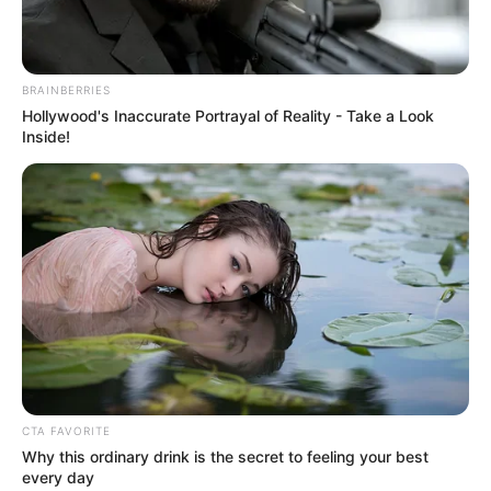
สำเร็จ ใครที่กำลังเผชิญปัญหาจะได้รับการช่วยเหลือ
งานค้าขายไปได้ด้วยดีลูกค้าหนาตา การเงินมีเกณฑ์
ได้รับเงินพิเศษ หรือเงินที่มาจากงานเสริม ภาพรวม
BRAINBERRIES
ไม่มีอะไรติดขัด
Hollywood's Inaccurate Portrayal of Reality - Take a Look
Inside!
คนวันจันทร์
ไพ่ประจำวันของท่าน คือ ไพ่ตกต่ำ
วันนี้ยังคงจมอยู่ในความรู้สึกของตนเอง บางท่านยัง
คิดมาก และกังวลกับเรื่องที่ยังไม่เกิดขึ้น ใครทำธุรกิจ
ส่วนตัวต้องปรับแผนธุรกิจถึงสามารถดำเนินไปต่อได้
การเงินยังต้องรอคอย ที่คาดหวังไว้อาจยังไม่ได้เข้ามา
ในวันนี้
CTA FAVORITE
Why this ordinary drink is the secret to feeling your best
every day