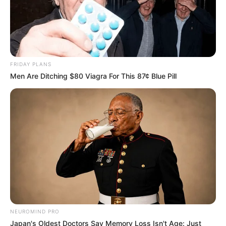
This Movie Is The Main Reason Ukraine Has Not Lost
To Russia
BRAINBERRIES
FRIDAY PLANS
Men Are Ditching $80 Viagra For This 87¢ Blue Pill
Think Your Crush Doesn't Notice You? Think Again
BRAINBERRIES
NEUROMIND PRO
Japan's Oldest Doctors Say Memory Loss Isn't Age: Just