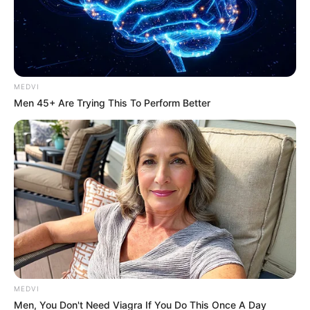
Scientists Happened Upon The Most Terrifying
MEDVI
Discovery
Men 45+ Are Trying This To Perform Better
BRAINBERRIES
MEDVI
Men, You Don't Need Viagra If You Do This Once A Day