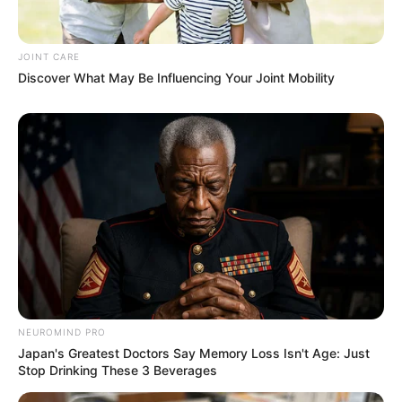
CTA FAVORITE
JOINT CARE
Discover What May Be Influencing Your Joint Mobility
Disney Princesses: Which Live-Action Version Do
You Prefer?
BRAINBERRIES
NEUROMIND PRO
Japan's Greatest Doctors Say Memory Loss Isn't Age: Just
Stop Drinking These 3 Beverages