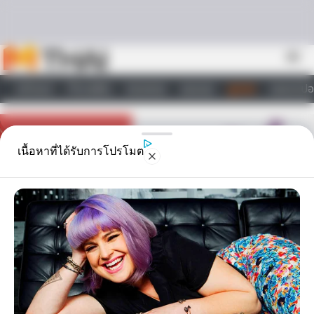
Skip to content
menu
หน้าแรก
ทำนายฝัน
ตรวจหวย
ผลบอล
ดูดวง
วอลเปเปอ
ไลฟ์สไตล์
เนื้อหาที่ได้รับการโปรโมต