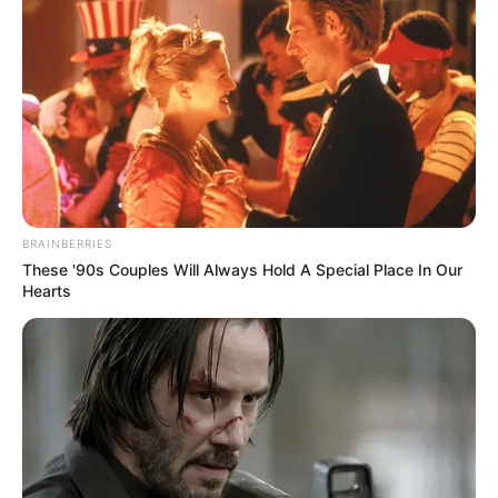
Home
/
ดูดวงรายวัน
/ ดวงรายวัน 10 กรกฎาคม พ.ศ. 2565
ดูดวงรายวัน
|
10 ก.ค. 2022
แบ่งปัน
ดูดวงรายวัน
BRAINBERRIES
ประจำวันอาทิตย์ 10 กรกฎาคม พ.ศ.
These '90s Couples Will Always Hold A Special Place In Our
2565
Hearts
คนวันอาทิตย์
ไพ่ประจำวันของท่าน คือ ไพ่เริ่มต้น
ถือเป็นอีกหนึ่งวันดีดี ใครเริ่มต้นทำอะไรในวันนี้จะ