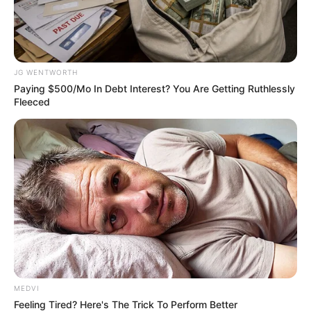
JG WENTWORTH
Paying $500/Mo In Debt Interest? You Are Getting Ruthlessly
Fleeced
Shocking Turn Of Event: Actors Who Pursued
Controversial Careers
BRAINBERRIES
MEDVI
Feeling Tired? Here's The Trick To Perform Better