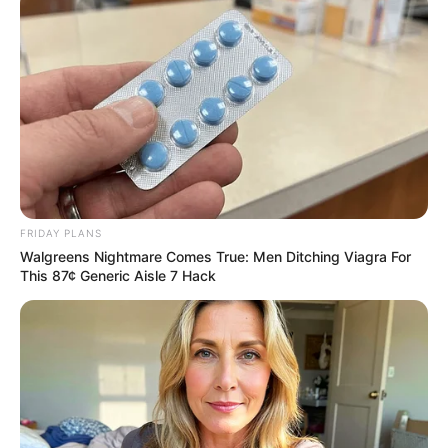
Pfizer's Billion-Dollar Nightmare: Men Ditching Viagra
For This 87¢ Aisle 7 Blue Pill
FRIDAY PLANS
FRIDAY PLANS
Walgreens Nightmare Comes True: Men Ditching Viagra For
This 87¢ Generic Aisle 7 Hack