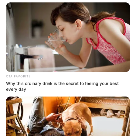
พระพุทธรูป
วันนี้ก่อนออกจากบ้านไปทำงาน ไป
ค้าขาย
ทิศมงคลเสริมความเฮงคือ ทิศตะวันออกเฉียงใต้
ให้อธิษฐาน ขอพลังบวกช่วยให้ประสบความสำเร็จ
ตลอดทั้งวัน
CTA FAVORITE
Why this ordinary drink is the secret to feeling your best
สีมงคลของวัน
every day
สีชมพู สีบานเย็น เสริมอำนาจ วาสนา บารมี ชัยชนะ
สีเขียว เสริมการเงิน โชคลาภ ความสุข
สีน้ำตาล สีเทา เสริมการสนับสนุน รักใคร่ เอ็นดู