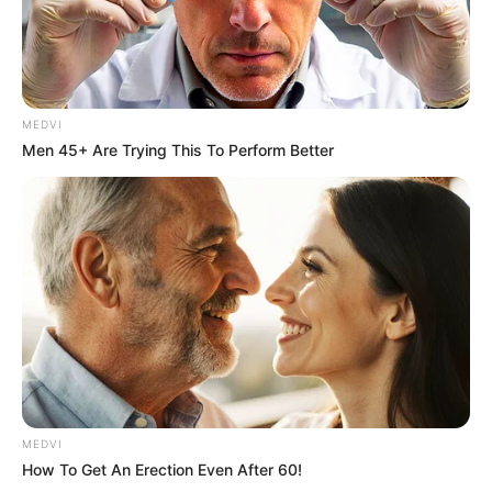
MEDVI
Men 45+ Are Trying This To Perform Better
Men 45+ Are Trying This To Perform Better
MEDVI
MEDVI
How To Get An Erection Even After 60!