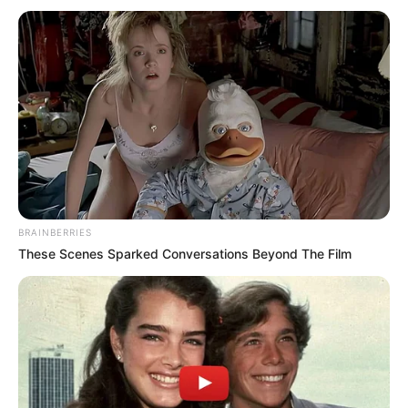
คนวันอังคาร
ไพ่ประจำวันของท่าน คือ ไพ่ช่วยเหลือ
ชายโสดเห็นทีจะได้เจอคนถูกใจ เกณฑ์ชะตาค่อนข้าง
โดดเด่นในด้านการเจรจา และขอความช่วยเหลือ
งานค้าขาย เป็นเซลล์จึงดี จะปิดการขายได้อย่าง
ง่ายดาย การเงินที่พูดคุยเจรจาไว้มีเกณฑ์ตกลง บาง
ท่านได้เงินพิเศษเข้ามา
BRAINBERRIES
These Scenes Sparked Conversations Beyond The Film
คนวันพุธ
ไพ่ประจำวันของท่าน คือ ไพ่หุ้นส่วน
วันนี้มีเกณฑ์เข้าไปยุ่งเกี่ยวกับเอกสาร หรือสัญญา
บางอย่าง คู่รักมีเกณฑ์ตกลงใช้ชีวิตร่วมกัน บางท่าน