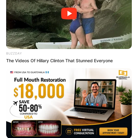
BUZZDAY
The Videos Of Hillary Clinton That Stunned Everyone
This New Will Give You An Erection After +45
MEDVI