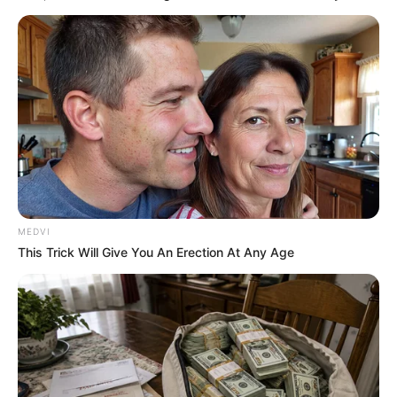
Why this ordinary drink is the secret to feeling your
best every day
CTA FAVORITE
MEDVI
This Trick Will Give You An Erection At Any Age
Top 10 Pop Divas - Number 4 May Shock You
BRAINBERRIES