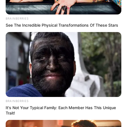
BRAINBERRIES
See The Incredible Physical Transformations Of These Stars
ดูดวงรายวัน
ดวงรายวัน 10 กรกฎาคม
พ.ศ. 2565
ดูดวงรายวัน ประจำวันอาทิตย์ 10 กรกฎาคม พ.ศ. 2565 คนวัน
อาทิตย์ ไพ่ประจำวันของท่าน คือ ไพ่เริ่มต้น ถือเป็นอีกหนึ่งวันดีดี ใคร
เริ่มต้นทำอะไรในวันนี้จะสำเร็จ ใครที่กำลังเผชิญปัญหาจะได้รับการ
ช่วยเหลือ งานค้าขายไปได้ด้วยดีลูกค้าหนาตา การเงินมีเกณฑ์ได้รับ
เงินพิเศษ…
BRAINBERRIES
It's Not Your Typical Family: Each Member Has This Unique
Trait!