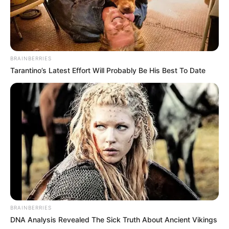
สีต้องห้าม อับโชค
สีฟ้า สีน้ำเงิน สีกรมท่า
BRAINBERRIES
Tarantino’s Latest Effort Will Probably Be His Best To Date
BRAINBERRIES
ดวงรายวัน
ดวงวันเกิด
ดูดวงวันนี้
อ.มิก พชร ทูตเทวะ
DNA Analysis Revealed The Sick Truth About Ancient Vikings