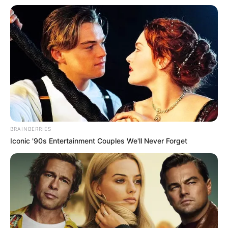
ไพ่ประจำวันของท่าน คือ ไพ่รายได้
วันนี้ดวงชะตาโดดเด่นในด้านการเงิน ใครค้าขาย
หรือทำงานส่วนตัวจะมีเงินเข้ามามาก ลูกค้าเยอะ
บางท่านได้เงินมาจากทางใดทางหนึ่ง ถือได้ว่ารายรับ
มากกว่ารายจ่าย แต่สำหรับสุขภาพท่านต้องระวังโรค
ระบาด งดเดินตลาดสด
คนวันเสาร์
BRAINBERRIES
Iconic '90s Entertainment Couples We'll Never Forget
ไพ่ประจำวันของท่าน คือ ไพ่เคราะห์กรรม
วันนี้เดินๆอยู่ก็ระวังหกล้ม หรือลื่นล้มได้ บางท่าน
หยิบจับของมีคมก็ระวังถูกบาดได้ งดอยู่ในที่คนหมู่
มาก ระวังเรื่องโรคระบาด ใครค้าขายระวังเจอลูกค้า