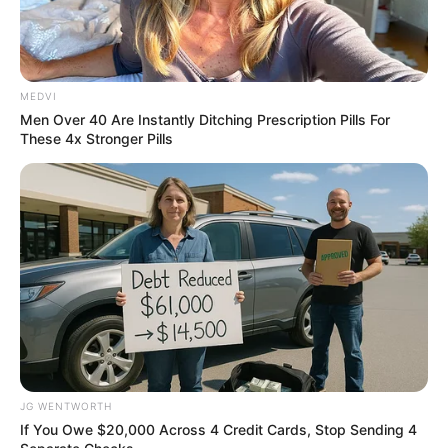
ER Doctor: "I Threw Out My Viagra After What I
Found On CVS Aisle 7"
MEDVI
FRIDAY PLANS
Men Over 40 Are Instantly Ditching Prescription Pills For
These 4x Stronger Pills
Japan's Oldest Doctors Say Memory Loss Isn't Age:
JG WENTWORTH
Just Stop Eating These 3 Foods
If You Owe $20,000 Across 4 Credit Cards, Stop Sending 4
NEUROMIND PRO