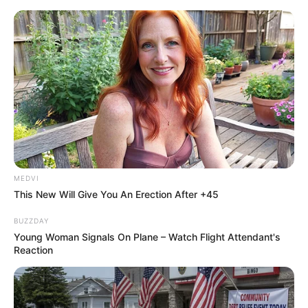
Why everything you thought you knew about water
might be wrong
CTA LOVE
MEDVI
This New Will Give You An Erection After +45
BUZZDAY
Young Woman Signals On Plane – Watch Flight Attendant's
Reaction
Guess Their Job — Most People Get It Wrong
BRAINBERRIES