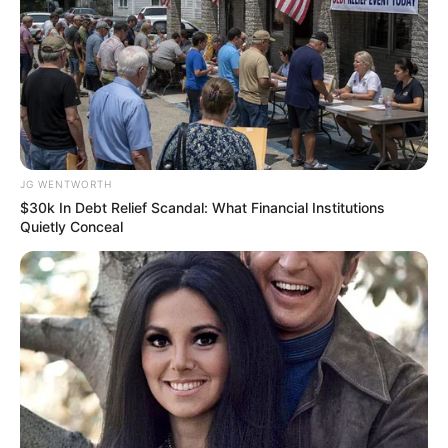
JG WENTWORTH
$30k In Debt Relief Scandal: What Financial Institutions
Quietly Conceal
Mysterious Roman Statue Unearthed In Toledo
BRAINBERRIES