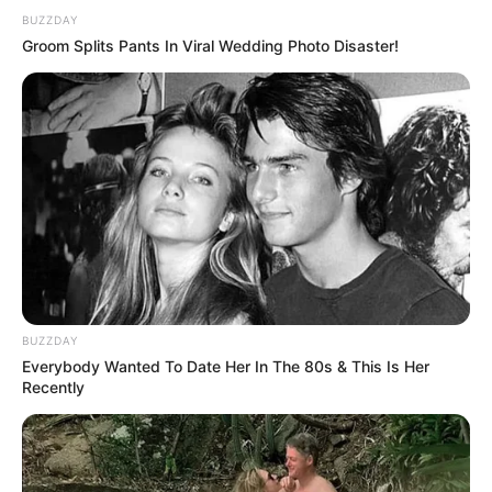
BUZZDAY
Men, You Don't Need Viagra If You Do This Once A
Groom Splits Pants In Viral Wedding Photo Disaster!
Day
MEDVI
BUZZDAY
Everybody Wanted To Date Her In The 80s & This Is Her
This Trick Will Give You An Erection At Any Age
Recently
MEDVI