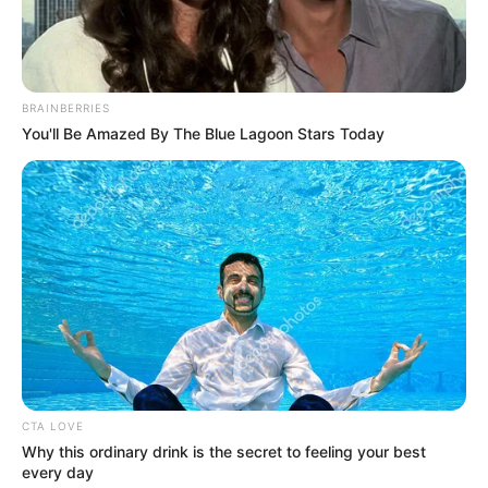
ถูกขอแต่งงาน ด้านงานส่วนตัวมีเกณฑ์ลงทุนเพิ่ม
หรือเจอคนร่วมหุ้นทางธุรกิจ การเงินมีเกณฑ์ได้รับ
เงินเข้ามา
BRAINBERRIES
คนวันพฤหัสบดี
You'll Be Amazed By The Blue Lagoon Stars Today
ไพ่ประจำวันของท่าน คือ ไพ่เป็นที่รัก
วันนี้ดูมีเสน่ห์เป็นพิเศษ คนโสดมีเกณฑ์พบรักถูกใจ
คนมีคู่มีเกณฑ์ได้รับ
ข่าว
ดีเรื่องการตั้งท้อง บางท่าน
อาจพบงานเสริม หรือเจองานที่ถูกใจ สร้างรายได้
มาก การเงินไปได้ด้วยดี บางท่านมีเกณฑ์ได้เงินเข้า
มาจากความเมตตาและเสน่หา
CTA LOVE
คนวันศุกร์
Why this ordinary drink is the secret to feeling your best
every day