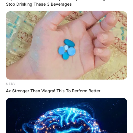
Stop Drinking These 3 Beverages
Why this ordinary drink is the secret to feeling your
best every day
CTA LOVE
MEDVI
4x Stronger Than Viagra! This To Perform Better