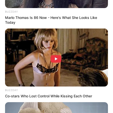
BUZZDAY
Marlo Thomas Is 86 Now - Here's What She Looks Like
Today
Think You Know FIFA 2026? These Facts May
Surprise You
BRAINBERRIES
Remember This Kick-Ass Star? See His Shocking
Transformation
BRAINBERRIES
BUZZDAY
Co-stars Who Lost Control While Kissing Each Other