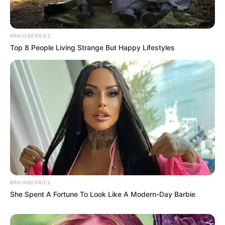
BRAINBERRIES
BRAINBERRIES
Top 8 People Living Strange But Happy Lifestyles
Once Criticized For Her Figure, Now She's Turning
Heads
BRAINBERRIES
BRAINBERRIES
She Spent A Fortune To Look Like A Modern-Day Barbie