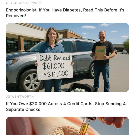
GLYCOGEN SUPPORT
Endocrinologist: If You Have Diabetes, Read This Before It's
Removed!
Did They Lie To Us In This Movie?
BRAINBERRIES
Remember Them? These '90s Couples Defined An
Era—See The Complete List
BRAINBERRIES
JG WENTWORTH
If You Owe $20,000 Across 4 Credit Cards, Stop Sending 4
Separate Checks