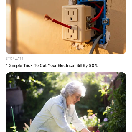
She Chose To Remove The Tattoos On Her Face.
Look At Her Now
BUZZ DAY
STOPWATT
1 Simple Trick To Cut Your Electrical Bill By 90%
Surgeons: This Simple Method Ends Joint Pain &
Arthritis! Try It!
FORGE BODY