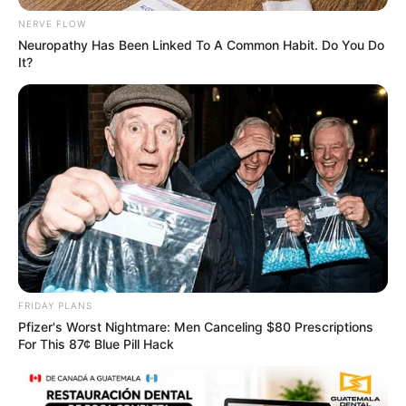
NERVE FLOW
Neuropathy Has Been Linked To A Common Habit. Do You Do
It?
Endocrinologist: If You Have Diabetes, Read This
Before It's Removed!
GLYCOGEN SUPPORT
FRIDAY PLANS
Pfizer's Worst Nightmare: Men Canceling $80 Prescriptions
For This 87¢ Blue Pill Hack