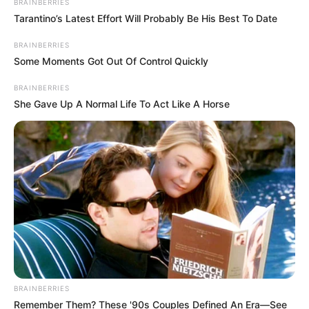
BRAINBERRIES
Tarantino’s Latest Effort Will Probably Be His Best To Date
วันนี้ก่อนออกจากบ้านไปทำงาน ไป
BRAINBERRIES
ค้าขาย
Some Moments Got Out Of Control Quickly
BRAINBERRIES
ทิศมงคลเสริมความเฮงคือ ทิศตะวันตกเฉียงใต้
She Gave Up A Normal Life To Act Like A Horse
ให้อธิษฐานขอพลังบวก ช่วยให้ประสบความสำเร็จ
สีมงคลของวัน
สีดำ ม่วง เสริมอำนาจ วาสนา ชัยชนะ
สีเหลืองแก่ แสด ส้ม เสริมการเงิน โชคลาภ ความสุข
สีแดง เลือดหมู เสริมการสนับสนุน รักใคร่ เอ็นดู
สีต้องห้าม อับโชค
BRAINBERRIES
Remember Them? These '90s Couples Defined An Era—See