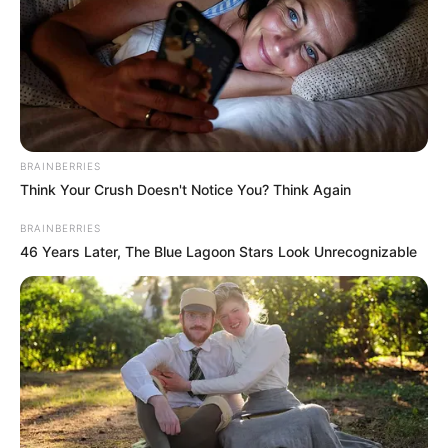
The Way You Sit Could Expose Your True Personality
BRAINBERRIES
BRAINBERRIES
Think Your Crush Doesn't Notice You? Think Again
BRAINBERRIES
46 Years Later, The Blue Lagoon Stars Look Unrecognizable
The 10 Most Stunning Women From Lebanon - Who
Is Your Favorite?