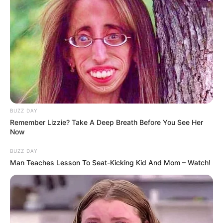
Unveiling Hypocrisy: 15 Taboos The Bible
Condemns!
BUZZ DAY
BRAINBERRIES
Remember Lizzie? Take A Deep Breath Before You See Her
Now
She Took Her Love For Horses To A Whole New Level
BRAINBERRIES
BUZZ DAY
Man Teaches Lesson To Seat-Kicking Kid And Mom – Watch!
Sensational Seductress: Demi Moore's Most
Scandalous Performances
BRAINBERRIES