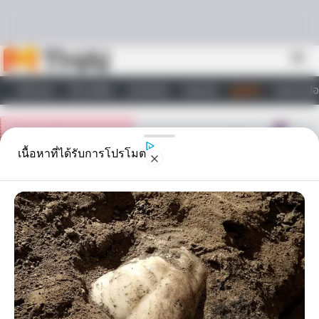
Skip to content
menu
หน้าแรก
ทำนายฝัน
ตรวจหวย
ผลบอล
ดูดวง
วอลเปเปอ
ไลฟ์สไตล์
เนื้อหาที่ได้รับการโปรโมต