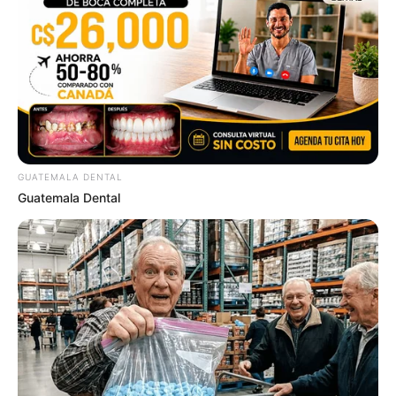
$20,000 In Personal Debt? You're Being Bleed Dry
Every Single Month
JG WENTWORTH
GUATEMALA DENTAL
Guatemala Dental
$15k In Unmanageable Debt? The "Relief Program"