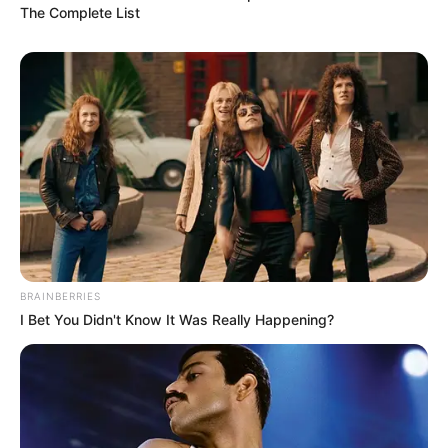
สีขาวนวล ครีม บรอนซ์เงิน
The Complete List
BRAINBERRIES
I Bet You Didn't Know It Was Really Happening?
ดวงรายวัน
ดูดวงวันนี้
ดูดวงวันอังคาร
อ.มิก พชร ทูตเทวะ