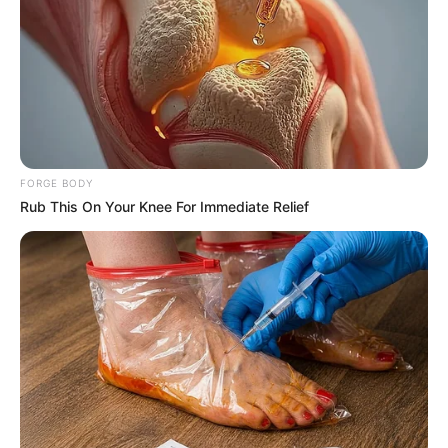
Columbus Adults Are Fixing High Blood Sugar
Spikes At Home (Recipe)
GLYCOGEN SUPPORT
FORGE BODY
Rub This On Your Knee For Immediate Relief
Blood Sugar Is Not From Sweets! Meet The Main
Enemy Of Blood Sugar
GLYCOGEN SUPPORT