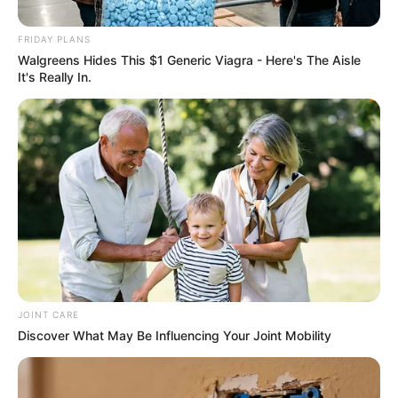
Creditors Hide From You
JG WENTWORTH
FRIDAY PLANS
Walgreens Hides This $1 Generic Viagra - Here's The Aisle
It's Really In.
Arthrologist Begs To Stop Buying Knee Braces - Do
This Instead
JOINT CARE
FORGE BODY
Discover What May Be Influencing Your Joint Mobility
Colorado Elk's Surprising Response After Being
Freed From Tire
BUZZ DAY