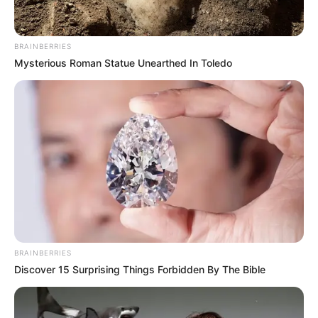
BRAINBERRIES
Mysterious Roman Statue Unearthed In Toledo
ดูดวงรายวัน
ดวงรายวัน 21 มิถุนายน
พ.ศ. 2565
ดูดวงรายวัน ประจำวันอังคาร ที่ 21 มิถุนายน พ.ศ. 2565 คนวัน
อาทิตย์ ไพ่ประจำวันของท่าน คือ ไพ่สังคม วันนี้ใครทำงานด้านบริการ
ค้าขาย เป็นเซล หรือนายหน้า…
BRAINBERRIES
Discover 15 Surprising Things Forbidden By The Bible
Home
/
ดูดวงรายวัน
/ ดวงรายวัน 21 มิถุนายน พ.ศ. 2565
ดูดวงรายวัน
|
21 มิ.ย. 2022