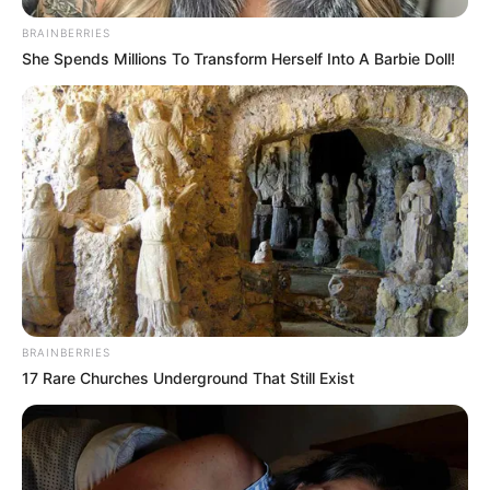
BRAINBERRIES
She Spends Millions To Transform Herself Into A Barbie Doll!
A Rihanna Museum Is Probably Opening Soon
BRAINBERRIES
BRAINBERRIES
17 Rare Churches Underground That Still Exist