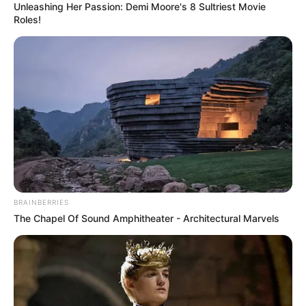
Unleashing Her Passion: Demi Moore's 8 Sultriest Movie
Roles!
วันนี้ระวังเรื่องโรคระบาด งดอยู่ในที่แออัด ด้านการ
ทำงานเจอพวกขี้นินทา ชอบเม้าท์ อาจเจอคนดิส
เครดิตคุณไม่ต้องสนใจครับ เดี๋ยวเขาจะหยุดไปเอง
ด้านการเงินมีค่าใช้จ่ายผูกมัดตัว งดให้กู้ยืม หรือร่วม
ลงทุนในช่วงนี้
คนวันเสาร์
BRAINBERRIES
ไพ่ประจำวันของท่าน คือ ไพ่เริ่มต้น
The Chapel Of Sound Amphitheater - Architectural Marvels
ถือเป็นอีกหนึ่งในดีดีสำหรับใครหลายคน ท่านที่กำลัง
มองหางานใหม่ หรือกำลังว่างงานจะได้เจองานใหม่ๆ
ท่านที่ทำงานส่วนตัวได้รับคำแนะนำช่องทางงาน