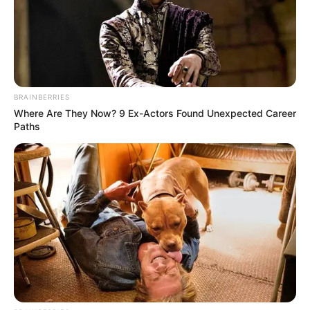
ใหม่ๆ การเงินไปในทิศทางที่ดีขึ้น เจอช่องทางสร้าง
รายได้เสริมเข้ามา
ยามมงคลความสำเร็จ ทรัพย์ ลาภยศ
ก่อเกิด
BRAINBERRIES
Where Are They Now? 9 Ex-Actors Found Unexpected Career
เวลา 08.25-10.48 น. และ 13.13-15.36 น.
Paths
สิ่งศักดิ์สิทธิ์ประจำวัน
แนะนำสักการะขอพรพญายมราช
การเสริมมงคลวันนี้
หากวันนี้ติดปัญหาแนะนำทำบุญโลงศพ หรือผ้าห่อ
ศพ