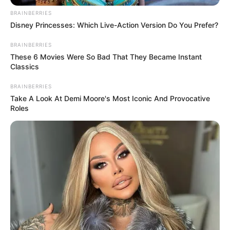
BRAINBERRIES
Disney Princesses: Which Live-Action Version Do You Prefer?
10 Tallest Women You Won't Believe Exist
BRAINBERRIES
BRAINBERRIES
These 6 Movies Were So Bad That They Became Instant
Classics
BRAINBERRIES
Take A Look At Demi Moore's Most Iconic And Provocative
Roles
The Most Surprising Things About FIFA World Cup
2026
BRAINBERRIES