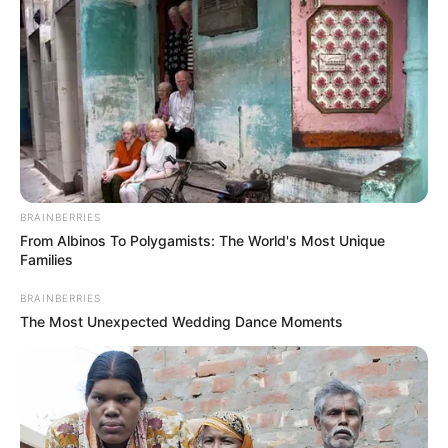
ไพ่ประจำวันของท่าน คือ ไพ่เงินเก็บ
การเงินโดดเด่นในดวงชะตามาก ใครที่นำเงินไป
ลงทุนไว้มีโอกาสจะได้กลับคืนมาในวันนี้ บางท่านมี
การนำเงินไปลงทุนต่อเพื่ออนาคต งานค่อนข้างไปได้
ด้วยดี ได้รับการช่วยเหลือ ได้รับความร่วมมืออย่างดี
สุขภาพมีอาการปวดที่ข้อมือ
BRAINBERRIES
From Albinos To Polygamists: The World's Most Unique
คนวันพุธ
Families
BRAINBERRIES
ไพ่ประจำวันของท่าน คือ ไพ่ตกต่ำ
The Most Unexpected Wedding Dance Moments
วันนี้รู้สึกไม่ค่อยสบายใจ เกิดความกังวลกับบางเรื่อง
อย่าคิดเยอะบางอย่างอาจไม่เป็นไปตามที่คิดไว้ การ
งานไม่ค่อยมีอารมณ์ในการทำงาน จู่ๆก็รู้สึกเบื่องาน