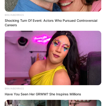
ออนไลน์จะได้รับโอกาสดีดีเข้ามา บางท่านอาจพบ
ช่องทางขยายธุรกิจ ด้านการเงินรายรับรายจ่าย
พอกัน บางท่านใช้จ่ายกับภาษีสังคม
BRAINBERRIES
Shocking Turn Of Event: Actors Who Pursued Controversial
Careers
คนวันจันทร์
ไพ่ประจำวันของท่าน คือ ไพ่พอดี
วันนี้ทุกอย่างดำเนินไปอย่างปกติ บางท่านรู้สึกสงบ
ในจิตใจ ไม่อยากวุ่นวายกับใคร ท่านที่ตำแหน่งงานสูง
มีลูกน้อง ท่านอาจต้องแบกรับภาระแทนลูกน้อง คิด
และแก้ไขปัญหาเอง การเงินยังพอหมุนไปได้ อาจได้
เงินส่วนแบ่งเข้ามา
BRAINBERRIES
คนวันอังคาร
Have You Seen Her GRWM? She Inspires Millions