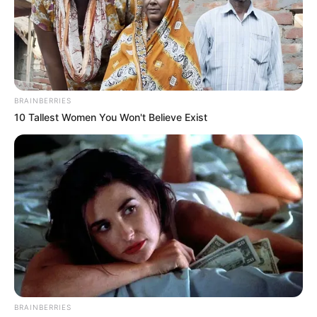
การเงินรายจ่ายรออยู่มาก บางท่านอาจต้องเร่งหา
รายได้เพิ่ม
คนวันพฤหัสบดี
BRAINBERRIES
ไพ่ประจำวันของท่าน คือ ไพ่ช่วยเหลือ
10 Tallest Women You Won't Believe Exist
วันนี้ใครติดขัดเรื่องอะไร จะมีคนยื่นมือเข้ามาช่วย
บางท่านขอพร/บนบานสิ่งศักดิ์สิทธิ์ไว้จะได้อย่างที่
หวัง การงานมีเกณฑ์ได้รับ
ข่าว
ดี ใครว่างงานอยู่จะมี
คนแนะนำงานให้ การเงินมีความหวังจะได้เงินจาก
การความเมตตา และการเจรจา
คนวันศุกร์
BRAINBERRIES
ไพ่ประจำวันของท่าน คือ คือ ไพ่เคราะห์กรรม