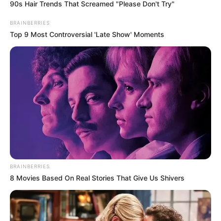
90s Hair Trends That Screamed "Please Don't Try"
Guess Their Job — Most People Get It Wrong
BRAINBERRIES
BRAINBERRIES
Top 9 Most Controversial 'Late Show' Moments
10 Incredible FIFA 2026 Facts You Probably Missed
BRAINBERRIES
BRAINBERRIES
8 Movies Based On Real Stories That Give Us Shivers