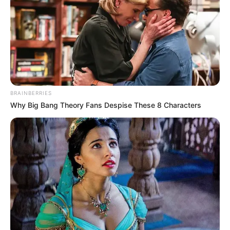
BRAINBERRIES
This Woman Chose To Live Like A Horse
Why Big Bang Theory Fans Despise These 8 Characters
BRAINBERRIES