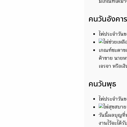
มีเกณฑ์ได้ม
คนวันอังคา
ไพ่ประจำวันขอ
เกณฑ์ชะตาของ
ค้าขาย นายหน
เจรจา หรือเง
คนวันพุธ
ไพ่ประจำวันข
วันนี้ผลบุญที
งานไว้จะได้ร