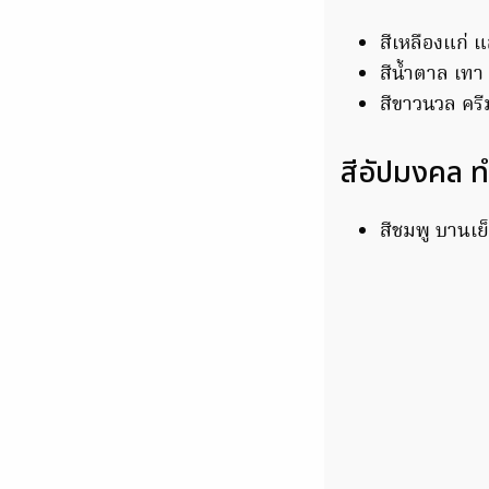
สีเหลืองแก่ 
สีน้ำตาล เทา
สีขาวนวล ครี
สีอัปมงคล ท
สีชมพู บานเย