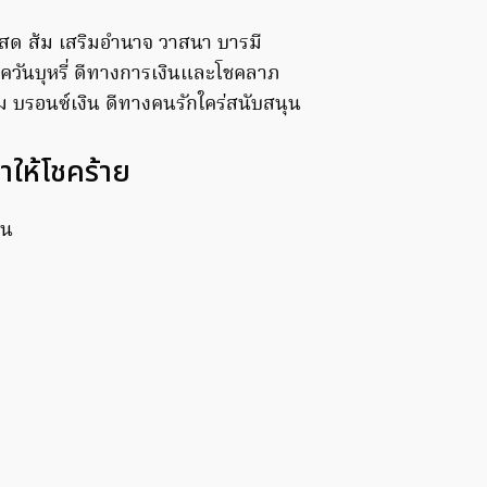
แสด ส้ม เสริมอำนาจ วาสนา บารมี
 ควันบุหรี่ ดีทางการเงินและโชคลาภ
ม บรอนซ์เงิน ดีทางคนรักใคร่สนับสนุน
ำให้โชคร้าย
็น