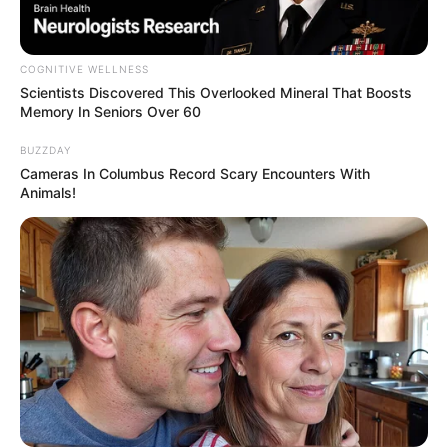
COGNITIVE WELLNESS
Scientists Discovered This Overlooked Mineral That Boosts
Memory In Seniors Over 60
BUZZDAY
Cameras In Columbus Record Scary Encounters With
Animals!
แนะนำ
ดูดวง
ดูเพิ่มเติม
ดูดวง