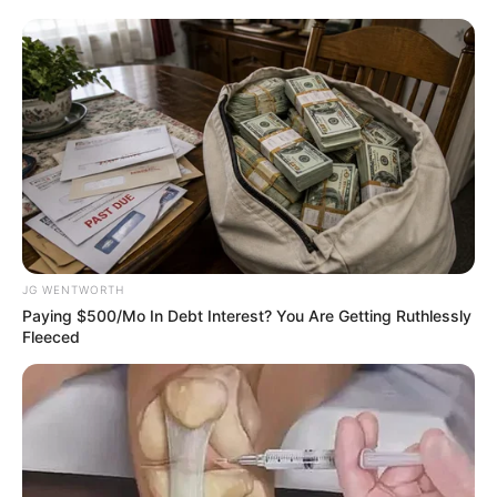
Remember Albert? You Better Sit Down Before You
See Him Today
BUZZDAY
JG WENTWORTH
Paying $500/Mo In Debt Interest? You Are Getting Ruthlessly
Fleeced