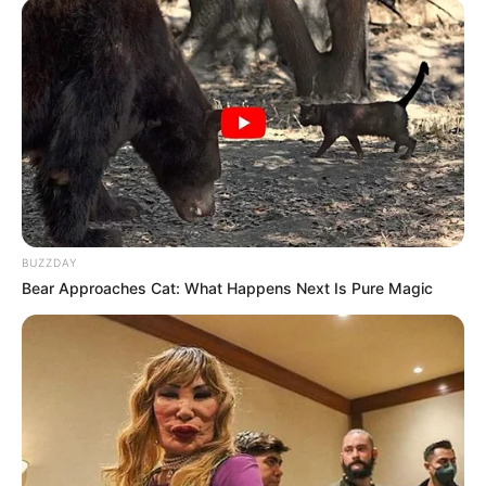
MThai เชื่อในสิ่งที่ทำ ทำในสิ่งที่เชื่อ
รับข่าวสารเลขมงคล สถิติเลขดัง ดวงรายวัน รายเดือน รายปี
พร้อมแนะนำวิธีเสริมดวง
BUZZDAY
ลุ้นรับรางวัลจากกิจกรรมเสริมความเป็นมงคลให้กับตัวท่านเอง
Bear Approaches Cat: What Happens Next Is Pure Magic
เปิดสมัครสมาชิก (ฟรี) เร็วๆนี้
LEGAL