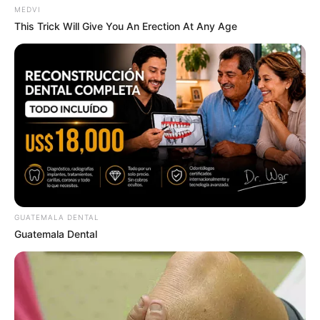
MEDVI
เบอร์โทร คน Keep look เป๊ะทุกมุมดูดี
This Trick Will Give You An Erection At Any Age
ทุกองศา คุณล่ะมีเลขคู่นี้ไหม
ดูดวง
วันที่ 1 ส.ค. 2569 วันคล้ายวันสำเร็จ
มรรคผลพระโพธิสัตว์กวนอิม
GUATEMALA DENTAL
Guatemala Dental