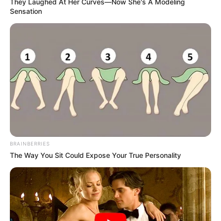
They Laughed At Her Curves—Now She's A Modeling
Sensation
From Baddies To Sweethearts: 9 Actresses That Can
Do It All!
BRAINBERRIES
BRAINBERRIES
The Way You Sit Could Expose Your True Personality
Why this ordinary drink is the secret to feeling your