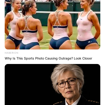
Once Criticized For Her Figure, Now She's Turning
Heads
BRAINBERRIES
HABERION
Why Is This Sports Photo Causing Outrage? Look Closer
Why this ordinary drink is the secret to feeling your
best every day
CTA FAVORITE