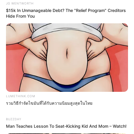
JG WENTWORTH
$15k In Unmanageable Debt? The "Relief Program" Creditors
Hide From You
ดูดวงรายวัน
อ.รักษ์เลขเด็ด งวด 1 – 15 ก.ค. 68
รางวัลใหญ่ใกล้ฉัน จะเป็นของใคร ?
LUMETHINK.COM
ดูดวงรายวัน
รวมวิธีกำจัดไขมันที่ได้รับความนิยมสูงสุดในไทย
อ.รักษ์เลขเด็ด งวด 2 – 15 พ.ค. 68
รางวัลใหญ่ใกล้ฉัน จะเป็นของใคร ?
BUZZDAY
Man Teaches Lesson To Seat-Kicking Kid And Mom – Watch!