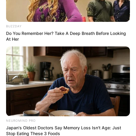
นโยบายคุกกี้
นโยบายการคุ้มครองข้อมูลส่วนบุคคล
BUZZDAY
ติดต่อเรา
Do You Remember Her? Take A Deep Breath Before Looking
เกี่ยวกับเอ็มไทย
At Her
TOP CONTENT
วัดสวย
วัดสวยเชียงใหม่
ทำนายฝัน
สถิติหวยรายเดือน
ดวงรายวัน
บทสวดมนต์
วิธีบนไอ้ไข่
NEUROMIND PRO
ไหว้ท้าวเวสสุวรรณ
Japan's Oldest Doctors Say Memory Loss Isn't Age: Just
วิธีไหว้วัดแขก
Stop Eating These 3 Foods