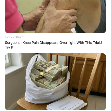
สีมงคล
แจกตาราง สีมงคลตามราศี 2569 ประจำ
เดือนสิงหาคม โดย อ.รักษ์ เลขเด็ด
FORGE BODY
ดูดวงรายวัน
Surgeons: Knee Pain Disappears Overnight With This Trick!
ดูเพิ่มเติม
Try It
ดูดวงรายวัน
อยากเฮงมาทางนี้ ! อ.บุญลาด แนะ เคล็ด
ลับเสริมดวงวันที่ 1 พ.ค. 69