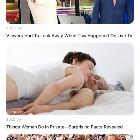
You'll Be Amazed By The Blue Lagoon Stars Today
BUZZ DAY
BRAINBERRIES
Viewers Had To Look Away When This Happened On Live Tv
Enter A World Of Weirdness: 8 Horror Movies Where
Nobody Dies
BRAINBERRIES
BUZZ DAY
Things Women Do In Private—Surprising Facts Revealed