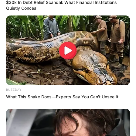
If You Owe $20,000 Across 4 Credit Cards, Stop
$30k In Debt Relief Scandal: What Financial Institutions
Sending 4 Separate Checks
Quietly Conceal
JG WENTWORTH
BUZZDAY
What This Snake Does—Experts Say You Can't Unsee It
ER Doctor: "I Threw Out My Viagra After What I
Found On CVS Aisle 7"
FRIDAY PLANS