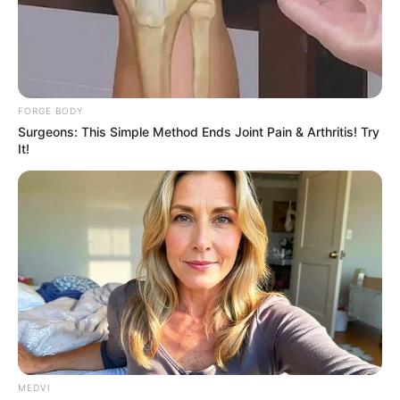
Co-stars Who Lost Control While Kissing Each Other
BUZZDAY
FORGE BODY
Surgeons: This Simple Method Ends Joint Pain & Arthritis! Try
It!
Japan's Oldest Doctors Say Memory Loss Isn't Age:
Just Stop Drinking These 3 Beverages
NEUROMIND PRO
MEDVI