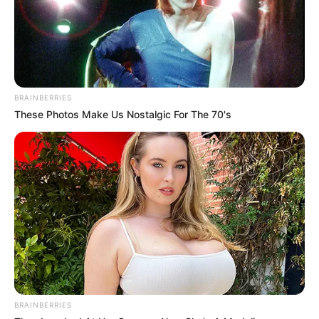
BRAINBERRIES
These Photos Make Us Nostalgic For The 70's
Remember Them? These '90s Couples Defined An
Era—See The Complete List
BRAINBERRIES
BRAINBERRIES