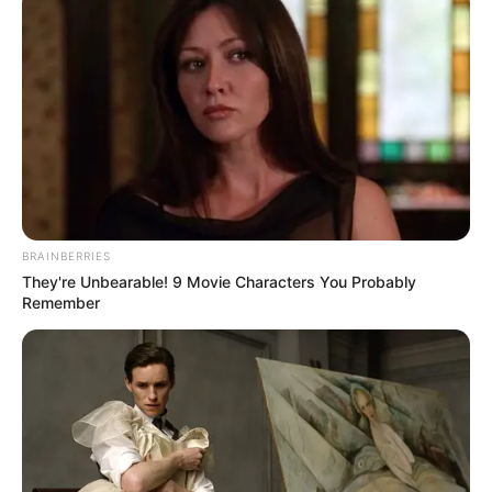
MEDVI
BRAINBERRIES
They're Unbearable! 9 Movie Characters You Probably
Remember
Feeling Tired? Here's The Trick To Perform Better
MEDVI