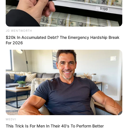
นักเขียน
อิสฺวาสุ
JG WENTWORTH
เชื่อในสิ่งที่เฮ็ด เฮ็ดในสิ่งที่เชื่อ
$20k In Accumulated Debt? The Emergency Hardship Break
For 2026
เนื้อหาที่ได้รับการโปรโมต
Polar Bear Approaches Fishermen - Watch
BUZZDAY
She Took Her Love For Horses To A Whole New Level
BRAINBERRIES
MEDVI
This Trick Is For Men In Their 40's To Perform Better