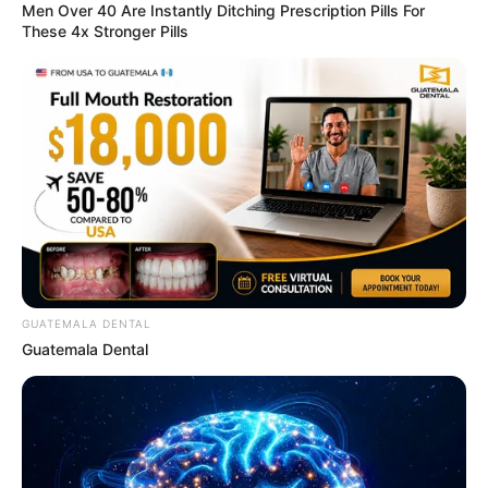
Men Over 40 Are Instantly Ditching Prescription Pills For
These 4x Stronger Pills
CVS Hides This $1 Generic Viagra - Here's The Aisle
It's Really In.
GUATEMALA DENTAL
FRIDAY PLANS
Guatemala Dental