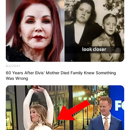
Think Your Crush Doesn't Notice You? Think Again
BUZZDAY
BRAINBERRIES
60 Years After Elvis' Mother Died Family Knew Something
Was Wrong