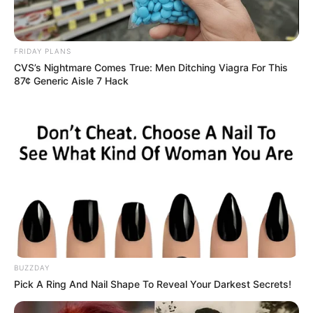
She Gave Up A Normal Life To Act Like A Horse
BRAINBERRIES
FRIDAY PLANS
CVS’s Nightmare Comes True: Men Ditching Viagra For This
87¢ Generic Aisle 7 Hack
Too Hot For TV? These Scenes Slipped Through
Anyway
BRAINBERRIES
BUZZDAY
Pick A Ring And Nail Shape To Reveal Your Darkest Secrets!