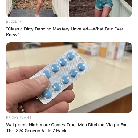
Home
/
ดูดวงรายวัน
/ ดูดวงรายวัน ประจำวันพฤหัสบดีที่ 12 มกราคม
2560 โดย อ.คฑา ชินบัญชร
ดูดวงรายวัน
|
12 ม.ค. 2017
BUZZDAY
“Classic Dirty Dancing Mystery Unveiled—What Few Ever
แบ่งปัน
Knew"
ดูดวง
สำหรับ
คนเกิดวันอาทิตย์
ดูดวงสำหรับ
คนเกิดวันจันทร์
ดูดวงสำหรับ
คนเกิดวันอังคาร
ดูดวงสำหรับ
คนเกิดวันพุธ
FRIDAY PLANS
Walgreens Nightmare Comes True: Men Ditching Viagra For
ดูดวงสำหรับ
คนเกิดวันพฤหัสบดี
This 87¢ Generic Aisle 7 Hack