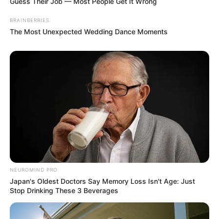
Guess Their Job — Most People Get It Wrong
BRAINBERRIES
The Most Unexpected Wedding Dance Moments
Have You Seen Her GRWM? She Inspires Millions
BRAINBERRIES
NEUROMIND PRO
Japan's Oldest Doctors Say Memory Loss Isn't Age: Just
Stop Drinking These 3 Beverages