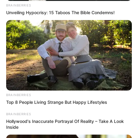
BRAINBERRIES
Unveiling Hypocrisy: 15 Taboos The Bible Condemns!
Erase Joint Agony In 7 Days With This Simple Trick!
It's Genius
FORGE BODY
BRAINBERRIES
Top 8 People Living Strange But Happy Lifestyles
BRAINBERRIES
Hollywood's Inaccurate Portrayal Of Reality – Take A Look
Inside
Men, You Don't Need Viagra If You Do This Once A
Day