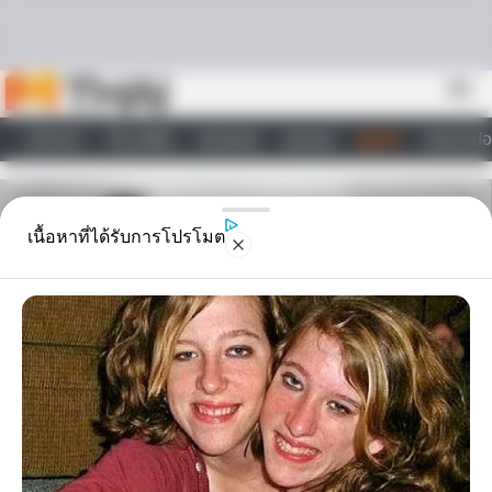
Skip to content
menu
หน้าแรก
ทำนายฝัน
ตรวจหวย
ผลบอล
ดูดวง
วอลเปเปอ
ไลฟ์สไตล์
เนื้อหาที่ได้รับการโปรโมต