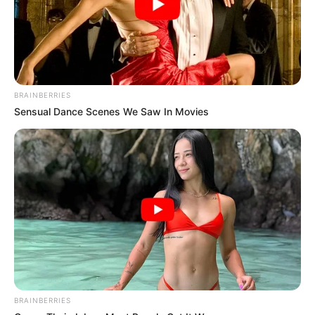
best every day
CTA FAVORITE
BRAINBERRIES
Sensual Dance Scenes We Saw In Movies
Tropes Hollywood Invented That Have Nothing To Do
With Reality
BRAINBERRIES
BRAINBERRIES