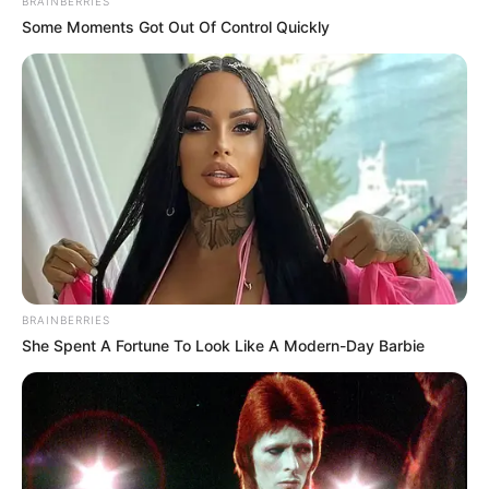
BRAINBERRIES
Some Moments Got Out Of Control Quickly
4x Stronger Than Viagra! This To Perform Better
MEDVI
BRAINBERRIES
She Spent A Fortune To Look Like A Modern-Day Barbie
See How The Blue Lagoon Cast Has Changed After
46 Years
BRAINBERRIES