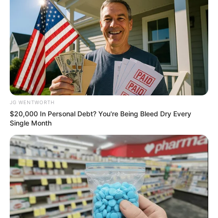
Why everything you thought you knew about water
might be wrong
CTA LOVE
JG WENTWORTH
$20,000 In Personal Debt? You're Being Bleed Dry Every
Single Month
Why this ordinary drink is the secret to feeling your
best every day
CTA LOVE