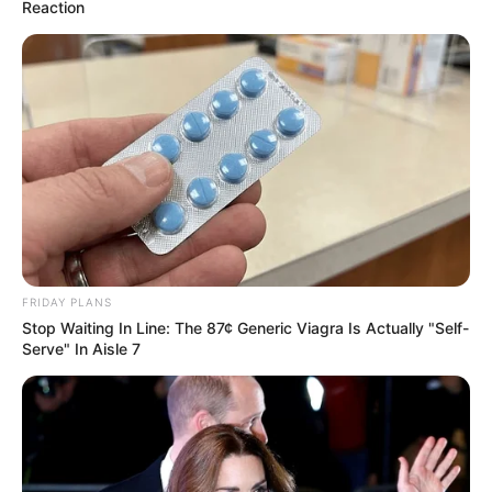
Reaction
NEUROMIND PRO
FRIDAY PLANS
Stop Waiting In Line: The 87¢ Generic Viagra Is Actually "Self-
Surgeons: This Simple Method Ends Joint Pain &
Serve" In Aisle 7
Arthritis! Try It!
FORGE BODY