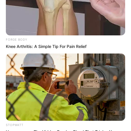
FORGE BODY
Knee Arthritis: A Simple Tip For Pain Relief
Orthopedist: Few People Know About This Knee
Arthritis Trick
FORGE BODY
STOPWATT