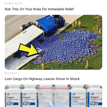
FORGE BODY
Rub This On Your Knee For Immediate Relief
มีเกณฑ์เสี่ยงอุบัติเหตุ
แอปพลิเคชัน MThai
ไทยประกันชีวิต
นักเขียน
bonnevie
BUZZDAY
Lost Cargo On Highway Leaves Driver In Shock
เนื้อหาที่ได้รับการโปรโมต