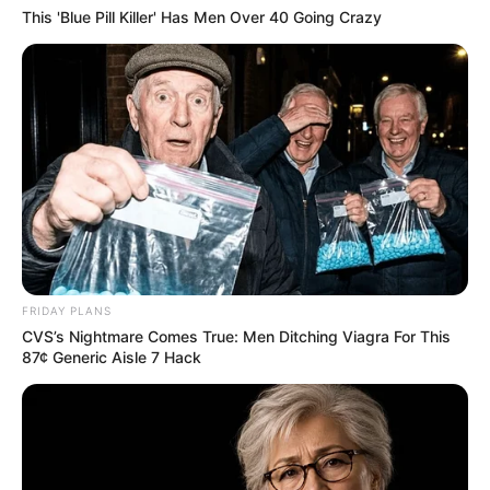
This 'Blue Pill Killer' Has Men Over 40 Going Crazy
$30k In Debt Relief Scandal: What Financial
Institutions Quietly Conceal
JG WENTWORTH
FRIDAY PLANS
CVS’s Nightmare Comes True: Men Ditching Viagra For This
87¢ Generic Aisle 7 Hack