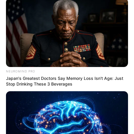
ตั้งแต่วันที่ 8 เมษายน ที่ผ่านมาจวบจน 4 พฤษภาคม
2566 ดาวศุกร์ย้ายตำแหน่งสู่ตำแหน่งเกษตร เป็นการ
ย้ายกลับเข้าบ้านตนเอง จะส่งผลให้หลายๆ ราศี มีเงินมี
ทอง อุดมสมบูรณ์ เกิดความรัก ความเข้าใจอันดี ด้วยดาว
ศุกร์เป็นดาวแห่งความรักและความร่ำรวย หากแต่คราวนี้
ดาวศุกร์ย้ายมาชนกับดาวมฤตยู ทำให้ความรักยุ่งเหยิง
NEUROMIND PRO
ปุ๊บปั๊บรับโชค มีความแตกต่างที่ต้องปรับตัวกันสูง รวมไป
Japan's Greatest Doctors Say Memory Loss Isn't Age: Just
ถึงการเงินที่จะต้องควักไปแบบไม่ได้ตั้งตัว จ่ายแบบงงๆ ใน
Stop Drinking These 3 Beverages
เรื่องที่ไม่จำเป็น นอกจากนี้ยังมีอีก 3 ราศีที่จำเป็นต้อง
ระวังตัวให้มาก ดำเนินชีวิตด้วยสติ อย่าประมาท เนื่องจาก
มีเกณฑ์เสี่ยงอุบัติเหตุ!
3 ราศี มีเกณฑ์เสี่ยงอุบัติเหตุ