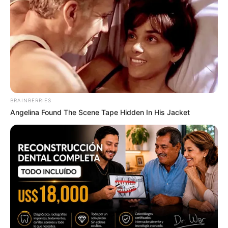
ไว้อุ่นใจกว่า MThai ร่วมกับไทยประกันชีวิต จัดแคมเปญ
สุดพิเศษมอบให้สมาชิก เพียงดาวน์โหลดและลงทะเบียน
แอปพลิเคชัน MThai รับเลย! ประกันอุบัติเหตุ 30 วัน ให้
คุณได้เดินทางอย่างอุ่นใจในทุกช่วงเวลา
BRAINBERRIES
Angelina Found The Scene Tape Hidden In His Jacket