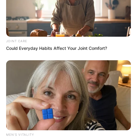
MEDVI
JOINT CARE
Could Everyday Habits Affect Your Joint Comfort?
Men, You Don't Need Viagra If You Do This Once A
Day
MEDVI
MEN'S VITALITY