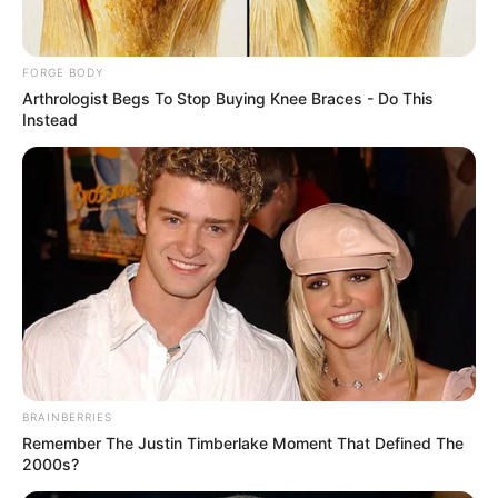
FORGE BODY
Arthrologist Begs To Stop Buying Knee Braces - Do This
ดูดวง
Instead
3 ราศีช่วงนี้ต้องระวัง! มี
เกณฑ์เสี่ยงอุบัติเหตุ
นอกจากนี้ยังมีอีก 3 ราศีที่จำเป็นต้องระวังตัวให้มาก ดำเนินชีวิตด้วย
สติ อย่าประมาท เนื่องจาก มีเกณฑ์เสี่ยงอุบัติเหตุ!
Home
/
ดูดวง
/ 3 ราศีช่วงนี้ต้องระวัง! มีเกณฑ์เสี่ยงอุบัติเหตุ
BRAINBERRIES
Remember The Justin Timberlake Moment That Defined The
ดูดวง
|
27 เม.ย. 2023
2000s?
แบ่งปัน