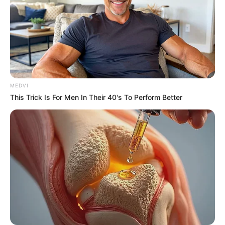
โทรศัพท์มือถือที่ท่านได้แจ้งไว้เท่านั้น กรณีหมายเลข
โทรศัพท์มือถือที่ให้ไว้ไม่ถูกต้องท่านจะไม่ได้รับลิงก์
เอกสาร E-policy ผ่านระบบ SMS
กรณีให้ข้อมูลแทนบุคคลอื่น ผู้ให้ข้อมูลต้องได้รับ
ความยินยอมจากเจ้าของข้อมูลส่วนบุคคล ในการเปิด
เผยข้อมูลส่วนบุคคลให้แก่บริษัทฯ เพื่อรับความ
คุ้มครอง
MEDVI
This Trick Is For Men In Their 40's To Perform Better
คุ้มครองโดย บมจ.ไทยไพบูลย์ประกันภัย