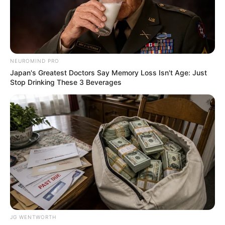
The Way You Sit Could Expose Your True Personality
BRAINBERRIES
NEUROMIND PRO
Enter A World Of Weirdness: 8 Horror Movies Where
Japan's Greatest Doctors Say Memory Loss Isn't Age: Just
Nobody Dies
Stop Drinking These 3 Beverages
BRAINBERRIES
JG WENTWORTH