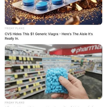
ราศีเมถุน
ดาวศุกร์ที่ย้ายจะส่งผลให้ การเดินทางไม่ราบรื่น อาจต้อง
เสียเวลาในการเดินทางจากที่เคยเดินทางง่ายๆ สะดวก
สบายก็จะต้องเสียเวลาให้กับอุปสรรคเล็กๆ น้อยๆ ระหว่าง
FRIDAY PLANS
CVS Hides This $1 Generic Viagra - Here's The Aisle It's
ทาง มีเกณฑ์ทำให้อาจจะต้องเสียเงินไปซ่อมโน่น ซ่อมนี่
Really In.
ดังนั้นอย่าลืมเช็กเครื่องยนต์และลมยางให้ดีก่อนออกเดิน
ทาง เป็นการเตรียมความพร้อมในระดับหนึ่ง นอกจากนี้
ยังมีเกณฑ์ต้องไปขึ้นโรงขึ้นศาลอีกด้วย ดังนั้นอย่า
ประมาทในการใช้ชีวิตเด็ดขาด
FRIDAY PLANS