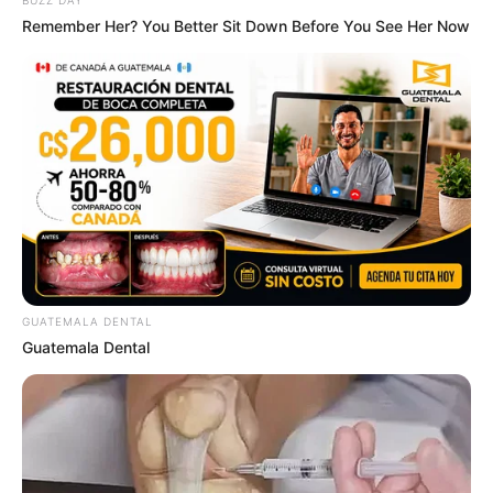
BUZZ DAY
Remember Her? You Better Sit Down Before You See Her Now
Men 45+ Are Trying This To Perform Better
MEDVI
GUATEMALA DENTAL
Guatemala Dental
This New Will Give You An Erection After +45
MEDVI