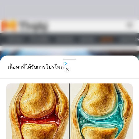
Skip to content
menu
หน้าแรก
ทำนายฝัน
ตรวจหวย
ผลบอล
ดูดวง
วอลเปเปอ
ไลฟ์สไตล์
เนื้อหาที่ได้รับการโปรโมต