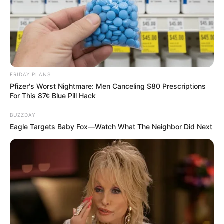
FRIDAY PLANS
Pfizer's Worst Nightmare: Men Canceling $80 Prescriptions
For This 87¢ Blue Pill Hack
Why this ordinary drink is the secret to feeling your
best every day
BUZZDAY
CTA LOVE
Eagle Targets Baby Fox—Watch What The Neighbor Did Next