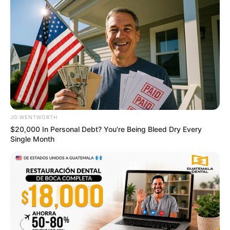
JG WENTWORTH
$20,000 In Personal Debt? You're Being Bleed Dry Every
Single Month
The 90s Was A Fantastic Decade For Fans Of Action
Movies
BRAINBERRIES