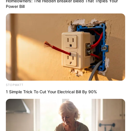
Homeowners: The Hidden Breaker Bleed That Triples Your
Power Bill
4x Stronger Than Viagra! This To Perform Better
MEDVI
STOPWATT
1 Simple Trick To Cut Your Electrical Bill By 90%
This Trick Will Give You An Erection At Any Age