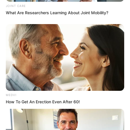
คุ้มครองอุบัติเหตุที่เกิดจากการขับขี่หรือซ้อนท้ายรถ
JOINT CARE
จักรยานยนต์ รับ 15,000 บาท
What Are Researchers Learning About Joint Mobility?
คุ้มครองการถูกฆ่าหรือถูกทำร้ายร่างกายโดยเจตนา
รับ 30,000 บาท
มีค่ารักษาพยาบาลต่ออุบัติเหตุแต่ละครั้ง ครั้งละ
5,000 บาท
คุ้มครองเริ่มต้นตั้งแต่อายุ 15-65 ปีบริบูรณ์
ผู้เอาประกันภัยแต่ละราย มีสิทธิ์ได้รับความคุ้มครอง
เพียง 1 สิทธิ์ต่อ 1 บัตรประชาชน และ บริษัทฯ ขอม
อบความคุ้มครองให้เฉพาะผู้เอาประกันภัยที่กรอกชื่อ-
นามสกุล, วันเดือนปีเกิด, เลขที่บัตรประจำตัว
ประชาชนตรงตามที่ระบุในบัตรประจำตัวประชาชน
MEDVI
และ อีเมล รวมถึงให้ความยินยอมเพื่อประมวลผล
How To Get An Erection Even After 60!
ทางการตลาด
บริษัทฯ ขอสงวนสิทธิ์ในการจัดส่งรายละเอียดเพื่อ
ยืนยันความคุ้มครองผ่านระบบ SMS ตามหมายเลข