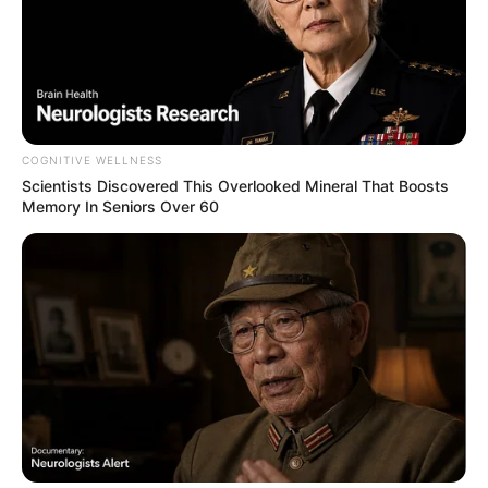
Men Are Ditching $80 Viagra For This 87¢ Blue Pill
FRIDAY PLANS
Polar Bear Approaches Fishermen - Watch
BUZZDAY
COGNITIVE WELLNESS
Scientists Discovered This Overlooked Mineral That Boosts
Memory In Seniors Over 60
เว็บไซต์นี้ใช้คุกกี้
เพื่อการนำเสนอเนื้อหาที่ดี รวมถึงการจัดการข้อมูลส่วนบุคคล เพื่อให้คุณได้รับ
ประสบการณ์ที่ดีบนบริการของเว็บไซต์เรา หากคุณใช้บริการเว็บไซต์นี้ต่อไปโดย
ไม่มีการปรับตั้งค่าใดๆนั้น แสดงว่าคุณยอมรับนโยบายคุกกี้และนโยบายส่วน
บุคคลของเรา
ยอมรับ
เรียนรู้เพิ่มเติม
Dementia Begins When A Person Says This