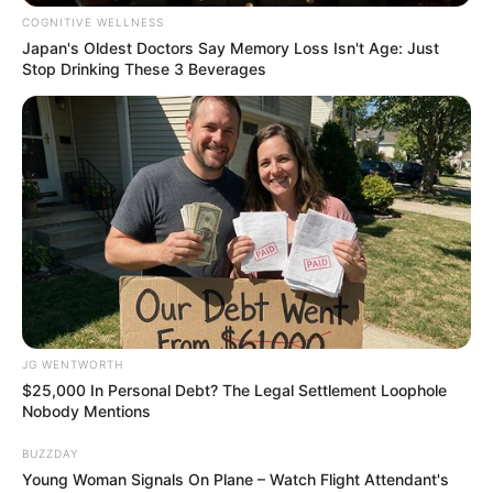
COGNITIVE WELLNESS
Japan's Oldest Doctors Say Memory Loss Isn't Age: Just
Stop Drinking These 3 Beverages
Why Am I Getting Cavities Now, In My 50s?
PRODENTIM
JG WENTWORTH
$25,000 In Personal Debt? The Legal Settlement Loophole
Nobody Mentions
BUZZDAY
Japan's Greatest Doctors Say Memory Loss Isn't
Young Woman Signals On Plane – Watch Flight Attendant's
Age: Just Stop Drinking These 3 Beverages