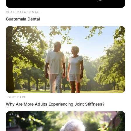
แอปพลิเคชัน MThai เพื่อนที่คอยกระซิบ สะกิดเตือน
GUATEMALA DENTAL
รวมเด็ดทุกฟีเจอร์ที่สายมูไม่ควรพลาด เสิร์ฟบริการครบ
Guatemala Dental
จบในแอปเดียว
ดาวน์โหลดและลงทะเบียน ได้ตั้งแต่วันที่ 20 เม.ย. จนถึง
30 มิ.ย.2566 เท่านั้น
ดาวน์โหลดแอปพลิเคชัน MThai ได้แล้ววันนี้บนระบบ
iOS ผ่าน App Store และระบบ Android ผ่าน Play
Store
JOINT CARE
!!ดาวน์โหลดฟรี!!
Why Are More Adults Experiencing Joint Stiffness?
ระบบ iOS (ไอโฟน)
ระบบแอนดรอยด์