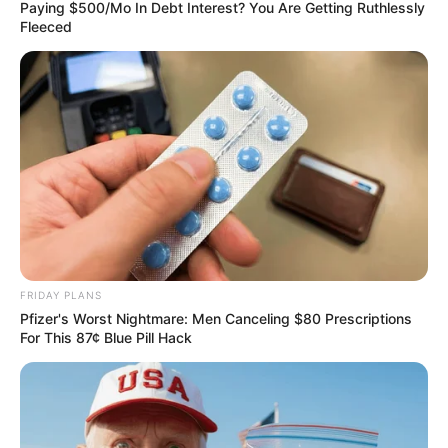
Paying $500/Mo In Debt Interest? You Are Getting Ruthlessly
8 Movies Based On Real Stories That Give Us
Fleeced
Shivers
BRAINBERRIES
FRIDAY PLANS
Pfizer's Worst Nightmare: Men Canceling $80 Prescriptions
For This 87¢ Blue Pill Hack
Who Will Take On The Iconic Role Next? Bond
Casting Rumors
BRAINBERRIES