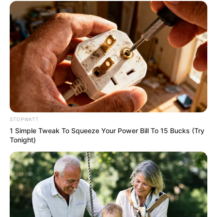
Why this ordinary drink is the secret to feeling your
best every day
CTA FAVORITE
STOPWATT
1 Simple Tweak To Squeeze Your Power Bill To 15 Bucks (Try
Tonight)
To Steamy To Stream? Not For The Bridgertons! 9
Must-See Scenes
BRAINBERRIES