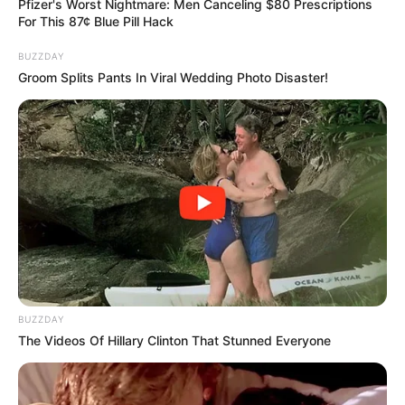
Pfizer's Worst Nightmare: Men Canceling $80 Prescriptions
For This 87¢ Blue Pill Hack
BUZZDAY
Groom Splits Pants In Viral Wedding Photo Disaster!
ราศีตุลย์
ดาวศุกร์เป็นดาวประจำตัวราศีตุลย์และยังเป็นดาวมรณะ
ของชาวราศีนี้เสียด้วย ทำให้ช่วงนี้มีเรื่องให้คิดมาก เครียด
และวิตกกังวล จิตใจไม่อยู่กับเนื้อกับตัว ทำให้เสี่ยงเกิด
อุบัติเหตุได้ทั้งในบ้านหรือแม้กระทั่งระหว่างเดินทาง ระวัง
เครื่องจักรและไฟฟ้าต่างๆ และยังต้องระมัดระวังโรค
BUZZDAY
The Videos Of Hillary Clinton That Stunned Everyone
ประจำตัวรุมเร้า โรคเก่ากำเริบ
และไม่ว่าคุณจะเกิดราศีไหนก็ตาม การมีประกันอุบัติเหตุ