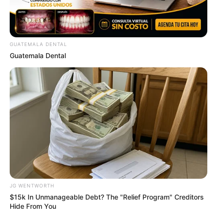
GUATEMALA DENTAL
Guatemala Dental
Why this ordinary drink is the secret to feeling your
best every day
CTA FAVORITE
JG WENTWORTH
$15k In Unmanageable Debt? The "Relief Program" Creditors
Hide From You