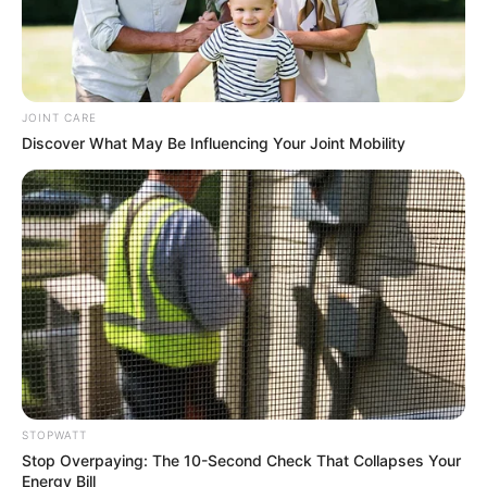
JOINT CARE
Discover What May Be Influencing Your Joint Mobility
Have You Seen Her GRWM? She Inspires Millions
BRAINBERRIES
STOPWATT
Stop Overpaying: The 10-Second Check That Collapses Your
Energy Bill