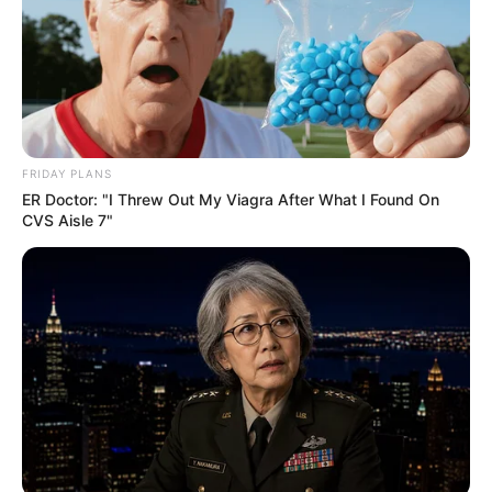
FRIDAY PLANS
ER Doctor: "I Threw Out My Viagra After What I Found On
CVS Aisle 7"
Is There An Intersex Whale? This Finding Baffles
Science
BRAINBERRIES