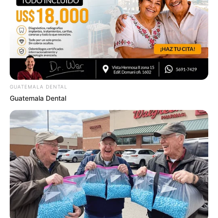
คนเกิดวันอังคาร
การงาน: ระวังปัญหาจุกจิกเข้ามาทำให้เกิดความ
กังวล นิ่งๆไปก่อนเคลียร์และจัดการงานของคุณไป
GUATEMALA DENTAL
เรื่อยๆ เดี๋ยวก็มีทีมงานมาให้ความช่วยเหลือ
Guatemala Dental
การเงิน : รายรับรายจ่ายยังมีหลายทาง ค่อยๆจัดการ
เดือนนี้มีเกณฑ์ มีโชคลาภ มีความโชคดี มีคนให้
ปรึกษา ให้คุย หรือได้รับการช่วยเหลือ
ความรัก
คนโสด: ช่วงนี้มีเรื่องไม่สบายใจรบกวนอยู่ ไหว้พระ
ทำบุญ
สวดมนต์
เยี่ยวยาให้จิตใจดีขึ้นก่อนนะ