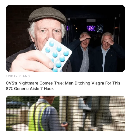
Unrecognizable
BRAINBERRIES
FRIDAY PLANS
CVS’s Nightmare Comes True: Men Ditching Viagra For This
87¢ Generic Aisle 7 Hack
10 Tallest Women You Won't Believe Exist
BRAINBERRIES
She Gave Up A Normal Life To Act Like A Horse
BRAINBERRIES