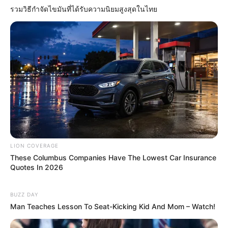
If You Owe $20,000 Across 4 Credit Cards, Stop
รวมวิธีกำจัดไขมันที่ได้รับความนิยมสูงสุดในไทย
Sending 4 Separate Checks
JG WENTWORTH
LION COVERAGE
These Columbus Companies Have The Lowest Car Insurance
Quotes In 2026
Japan's Oldest Doctors Say Memory Loss Isn't Age:
Just Stop Drinking These 3 Beverages
BUZZ DAY
NEUROMIND PRO
Man Teaches Lesson To Seat-Kicking Kid And Mom – Watch!