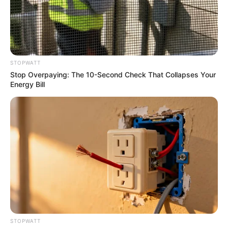
STOPWATT
Stop Overpaying: The 10-Second Check That Collapses Your
Energy Bill
Dare To Watch: 6 Movies So Bad They're Good
BRAINBERRIES
STOPWATT