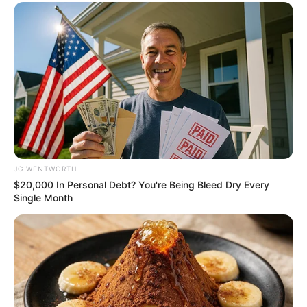
ความรัก
คนโสด: มีคนที่ถูกใจ คุยๆกันห่วงใยกันดี แต่ก็มี
หลายๆคนที่คุยๆอยู่ ระวังมีปัญหาจุกจิกกวนใจเข้ามา
คนมีคู่: รักใคร่กลมเกลียวกันดี มีเกณฑ์ย้ายที่อยู่
อาศัย ต้องห่างไกลกัน มีความกังวลเรื่องความเป็น
ห่วง
JG WENTWORTH
สุขภาพ: มีความเหนื่อยล้า ปวดขา ปวดแขน เล็กๆ
$20,000 In Personal Debt? You're Being Bleed Dry Every
Single Month
น้อยๆ คิดมากนอนไม่หลับ
ภาพรวม: มีผู้หลักผู้ใหญ่สนับสนุนอยู่ การงานสำเร็จ
รุ่งโรจน์เดินหน้าลุยดี ที่ติดปัญหามีทางออกเสมอ