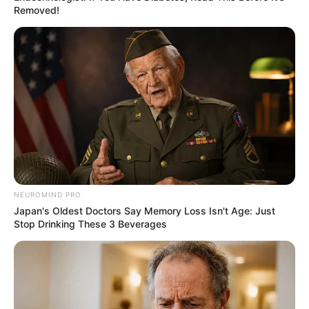
เยอะ งานมาก รับมือให้ดี
Removed!
การเงิน: ขยับขยายดีขึ้น มีเกณฑ์มีโชคลาภจากคนรัก
เลขที่บ้าน เลขรถ หรือได้เงินจากการขายรถ ขายบ้าน
หรือมีคนนำเงินมาให้
ความรัก
คนโสด:ดูไปเรื่อยๆ มีหลายคนให้เลือก แต่ระวังเจอ
คนมีเจ้าของ
NEUROMIND PRO
คนมีคู่: มีความสุขกันดี แฟนเปย์ ได้ทรัพย์สินเงิน
Japan's Oldest Doctors Say Memory Loss Isn't Age: Just
Stop Drinking These 3 Beverages
ทอง มีเกณฑ์หมั่นหมาย แต่ให้ระวังให้ห่วงเรื่องทาง
บ้าน
สุขภาพ:แข็งแรงดี ส่วนใหญ่จะเป็นเรื่องความคิด
ความหงุดหงิด รอคอยบางสิ่ง