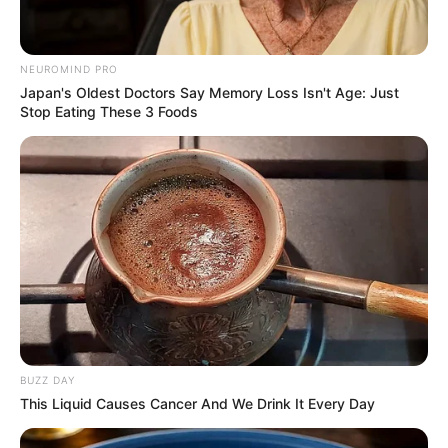
NEUROMIND PRO
Japan's Oldest Doctors Say Memory Loss Isn't Age: Just
Stop Eating These 3 Foods
Japan's Greatest Doctors Say Memory Loss Isn't
Age: Just Stop Drinking These 3 Beverages
NEUROMIND PRO
เว็บไซต์นี้ใช้คุกกี้
เพื่อการนำเสนอเนื้อหาที่ดี รวมถึงการจัดการข้อมูลส่วนบุคคล เพื่อให้คุณได้รับ
ประสบการณ์ที่ดีบนบริการของเว็บไซต์เรา หากคุณใช้บริการเว็บไซต์นี้ต่อไปโดย
ไม่มีการปรับตั้งค่าใดๆนั้น แสดงว่าคุณยอมรับนโยบายคุกกี้และนโยบายส่วน
บุคคลของเรา
BUZZ DAY
This Liquid Causes Cancer And We Drink It Every Day
ยอมรับ
เรียนรู้เพิ่มเติม
Pick A Ring And Nail Shape To Reveal Your Darkest