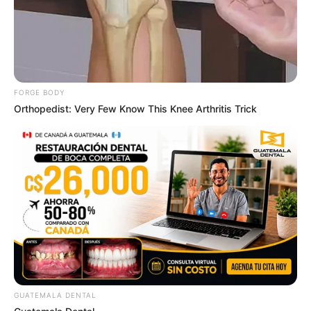
These Photos Make Us Nostalgic For The 70's
BRAINBERRIES
FORGE BODY
Orthopedist: Very Few Know This Knee Arthritis Trick
The Monster Snake That Makes Anacondas Look
Tiny!
BRAINBERRIES
GUATEMALA DENTAL