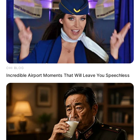
BRAINBERRIES
OHI BLOG
Incredible Airport Moments That Will Leave You Speechless
10 Epic Failures That Were Completely Preventable
— Find Out
BRAINBERRIES