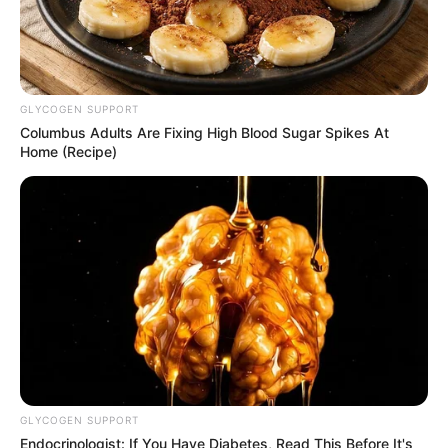
GLYCOGEN SUPPORT
Columbus Adults Are Fixing High Blood Sugar Spikes At
Home (Recipe)
คนเกิดวันศุกร์
การงาน: ที่ผ่านมากังวลเรื่องเอกสารสัญญาต่างๆ
การงานมีคนคอยช่วยเหลือ Support เป็นอย่างดี
GLYCOGEN SUPPORT
การงานเป็นไปในทิศทางที่ดีขึ้นกว่าเดิม เดือนนี้งาน
Endocrinologist: If You Have Diabetes, Read This Before It's