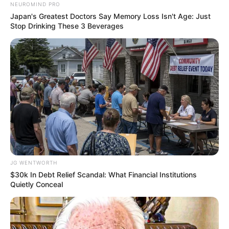
NEUROMIND PRO
Japan's Greatest Doctors Say Memory Loss Isn't Age: Just
คนโสด: มีความสุขกับตัวเองกับคนในครอบครัวไป
Stop Drinking These 3 Beverages
ก่อน ถ้าถึงเวลาเดี๋ยวเจอเอง แต่เหมือนจะเจอแล้ว
นะ
คนมีคู่: ความรัก ความมั่นคงชัดเจน มีแพลนวางเป้า
หมายร่วมกัน ดูแลซึ่งกันและกันดี
สุขภาพ: ปวดแขน ปวดขา ปวดเอว ระวังโรคประจำ
ตัวกำเริบ ระวังอารมณ์หงุดหงิด กังวลไปก่อน
ภาพรวม: คุณจะได้เริ่มต้นอะไรใหม่ๆ จากเดิมที่เบื่อ
JG WENTWORTH
หน่ายไม่อยากทำอะไร การงานทุกอย่างจะเริ่มกลับมาดี
$30k In Debt Relief Scandal: What Financial Institutions
ขึ้น
Quietly Conceal
คำทำนายโดย อ.เมญ่า