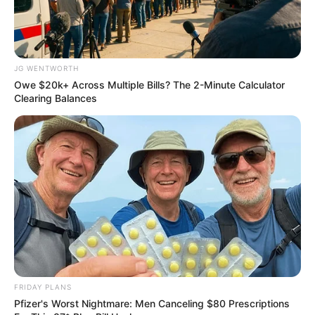
JG WENTWORTH
Owe $20k+ Across Multiple Bills? The 2-Minute Calculator
Clearing Balances
The World Cup 2026 Facts Fans Can't Stop Talking
About
BRAINBERRIES
FRIDAY PLANS
Pfizer's Worst Nightmare: Men Canceling $80 Prescriptions