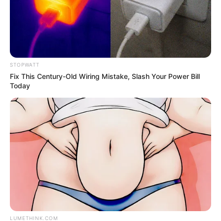
STOPWATT
Surgeons: This Simple Method Ends Joint Pain &
Arthritis! Try It!
Fix This Century-Old Wiring Mistake, Slash Your Power Bill
Today
FORGE BODY
LUMETHINK.COM