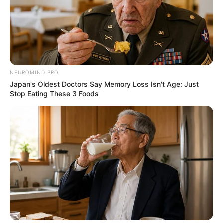
ภาพรวม : มีความสุขกายสบายใจ มีเกณฑ์ได้เดินทางทำ
อะไรหลายๆอย่าง เงินค่อยๆมีเข้ามาเรื่อยๆบางอารมณ์มี
ความครุ่นคิด
NEUROMIND PRO
คนเกิดวันเสาร์
Japan's Oldest Doctors Say Memory Loss Isn't Age: Just
Stop Eating These 3 Foods
การงาน : ทำอะไรมากไม่ได้ ทำใจ มีความเบื่อหน่าย
หมดไฟ เอาน่ามันจะมีอะไรดีๆอยู่ อย่างน้อยทำอะไรก็
ผ่านไปได้
การเงิน : ยังคงมีภาระที่ต้องรับผิดชอบอยู่ คนใน
ครอบครัวคอยช่วยเหลือ Support ทำอะไรก็ยังมีคน
ใกล้ชิดคอยช่วยเหลือ
ความรัก