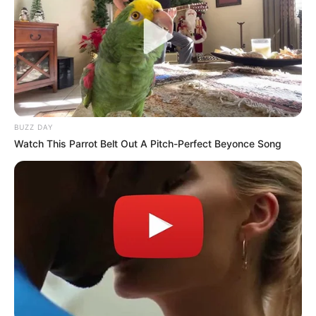
คนเกิดวันจันทร์
การงาน : คนที่รองานมีเกณฑ์สำเร็จ เดือนนี้มีการคุย
ต่อรองเรื่องเงิน ค้าขายมีเงินเข้ามา ขอพรสิ่ง
ศักดิ์สิทธิ์ สำเร็จ เดือนนี้เจรจา พูดคุยประชุมงาน
BUZZ DAY
ตลอด งานจะค่อนข้างเยอะ
Watch This Parrot Belt Out A Pitch-Perfect Beyonce Song
ความรัก
คนโสด: ช่วงนี้สวยเลอค่าเลือกไม่ถูก มีแต่คนอยาก
เข้าหาคุณ ฮอตสุดน่ะเดือนนี้
คนมีคู่ : ช่วงเดือนนี้มีเกณฑ์ขยับขยาย ย้ายที่อยู่ ในใจ
มีความกังวลในเรื่องของการจัดการเอกสารต่างๆ