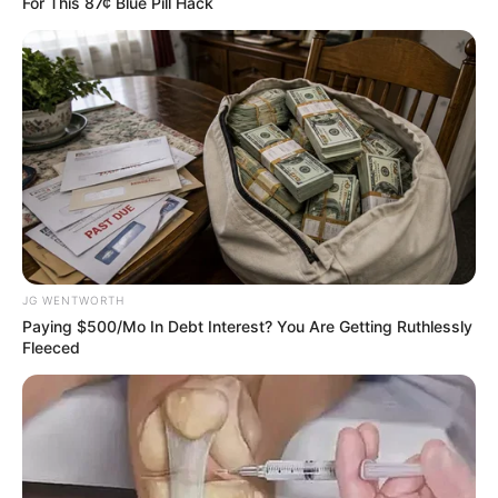
For This 87¢ Blue Pill Hack
Hollywood's Inaccurate Portrayal of Reality - Take a
Look Inside!
BRAINBERRIES
JG WENTWORTH
Paying $500/Mo In Debt Interest? You Are Getting Ruthlessly
Fleeced