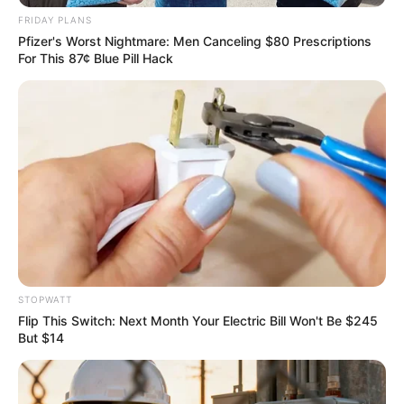
FRIDAY PLANS
คนมีคู่ : มีความกังวลเรื่องของการขยับขยายที่อยู่
Pfizer's Worst Nightmare: Men Canceling $80 Prescriptions
การติดต่อสื่อสารไปในทางที่ดี
For This 87¢ Blue Pill Hack
สุขภาพ: มีความคิดวิตกกังวล ห่วงคนในครอบครัว
คนใกล้ชิด
ภาพรวม :ในเดือนนี้คุณจะได้รับการช่วยเหลือ หรือคุณ
ต้องช่วยเหลือคนอื่น มีโอกาสทางการเงินเข้ามา งานที่
ทำอาจหนักหน่วง เดือนนี้เดินหน้าบุกตะลุย
คนเกิดวันพุธ
STOPWATT
Flip This Switch: Next Month Your Electric Bill Won't Be $245
การงาน :ส่วนใหญ่งานจะเน้นไปด้านการเจรจา
But $14
สื่อสาร งานรค่อยข้างจุกจิกไม่ราบรื่น ลองหาเวลา
ไปมู เติมน้ำมันตะเกียงขอพรให้สำเร็จราบรื่น