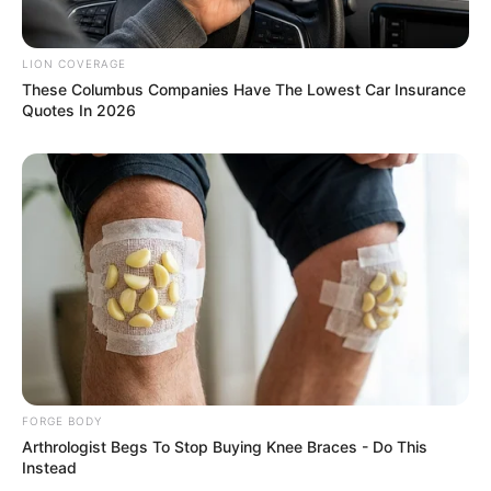
ครอบครัว ให้ระวังโรคประจำตัวกำเริบ
ภาพรวม : เป็นเดือนที่ต้องจัดการกับงาน มีความเครียด
LION COVERAGE
These Columbus Companies Have The Lowest Car Insurance
นอนไม่หลับ เกี่ยวกับยอดที่ลงทุน ค่อยๆหาวิธี คุณเก่ง
Quotes In 2026
สามารถจัดการได้
คนเกิดวันพฤหัสบดี
การงาน: อยากจะทำอะไรหลายอย่างเดือนนี้เป็น
จังหวะที่ดี เริ่มต้น ทำงาน ธุรกิจ ร้านค้า โชคดี การ
งานจะเป็นไปในทิศทางที่ดี สิ่งศักดิ์สิทธิ์ค่อยช่วยเห
ลือสนัยสนุนเป็นอย่างดี
การเงิน: วางแผนไว้แต่ยังไม่เป็นไปตามที่คิด มี
FORGE BODY
เกณฑ์ในการติดต่อทำธุรกรรมทางการเงิน รายจ่าย
Arthrologist Begs To Stop Buying Knee Braces - Do This
เยอะมาก วางแผนให้ดีในเดือนนี้
Instead