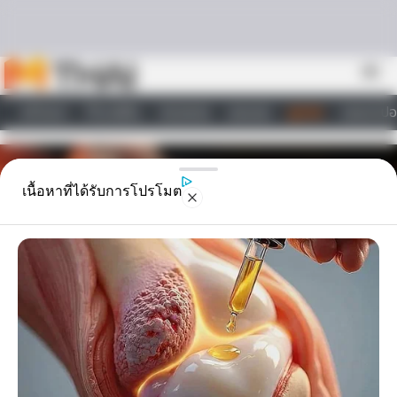
Skip to content
menu
หน้าแรก
ทำนายฝัน
ตรวจหวย
ผลบอล
ดูดวง
วอลเปเปอ
ไลฟ์สไตล์
เนื้อหาที่ได้รับการโปรโมต