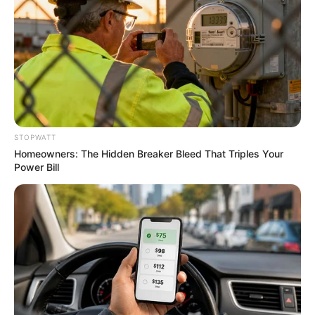
การเงิน :ค่อนข้างคิดไม่ตก คิดหาช่องทางการเงิน
หลายๆอย่าง ยังมีคนรัก คนในครอบครัว คนใกล้ชิด
สนับสนุนเรื่องนี้อยู่
ความรัก
คนโสด : ที่ผ่านยังไม่ค่อยเวิร์ค มีความกังวลกับคน
STOPWATT
Homeowners: The Hidden Breaker Bleed That Triples Your
ใหม่ที่เข้ามา มีคนคุยที่เค้าคอย Support คุณอย่างดี
Power Bill
อยู่นะง
คนมีคู่ :อยู่ด้วยกันนานจนบางทีไม่รู้ว่าต้องทำตัวแบบ
ไหน มีความคิดว่าไม่ต้องมีคู่ก็ได้ แต่ช่วยนี้มีแต่
เพื่อนๆที่คอยนัดกิน นัดเที่ยว แฮปปี้ดี
สุขภาพ:มีปัญหาจุกจิกให้ปวดหัวอาจจะมาจากทาง