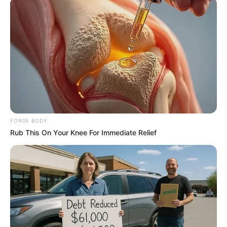
Home
/
ดูดวง
/ เช็กดวงเดือนกุมภาพันธ์ กับ อ.เมญ่า งาน เงิน สุขภาพ
ความรัก จัดให้ครบ
ดูดวง
|
31 ม.ค. 2023
แบ่งปัน
FORGE BODY
เข้าสู่เดือนที่สองของปี 2566 นั่นก็คือเดือนกุมภาพันธ์
Rub This On Your Knee For Immediate Relief
ที่มาพร้อมกับเทศกาลแห่งความรัก จึงอยากขอพาแฟนๆ
ชาว MThai มาเช็กดวงเรียกความมั่นใจกันหน่อย กับ
อาจารย์เมญ่า ที่จัดมาให้ครบทั้ง 7 วันเกิด สำหรับดวง
การงาน การเงิน สุขภาพและความรัก