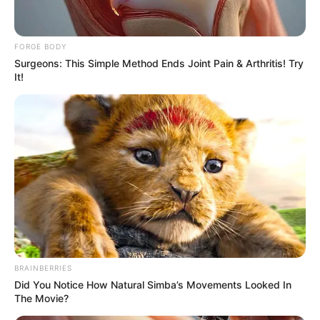
FORGE BODY
Surgeons: This Simple Method Ends Joint Pain & Arthritis! Try
ดูดวง
It!
เช็กดวงเดือนกุมภาพันธ์
กับ อ.เมญ่า งาน เงิน
สุขภาพ ความรัก จัดให้
ครบ
เข้าสู่เดือนที่สองของปี 2566 นั่นก็คือเดือนกุมภาพันธ์ ที่มาพร้อมกับ
เทศกาลแห่งความรัก จึงอยากขอพาแฟนๆชาว MThai มาเช็กดวง
BRAINBERRIES
เรียกความมั่นใจกันหน่อย กับอาจารย์เมญ่า ที่จัดมาให้ครบทั้ง 7 วัน
Did You Notice How Natural Simba’s Movements Looked In
The Movie?
เกิด สำหรับดวงการงาน การเงิน สุขภาพและความรัก