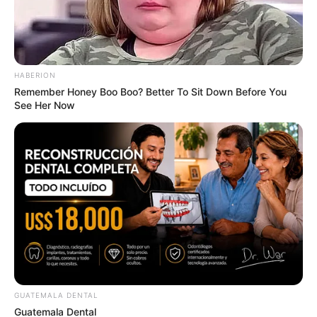
เนื้อหาที่ได้รับการโปรโมต
HABERION
Remember Honey Boo Boo? Better To Sit Down Before You
See Her Now
Sensual Dance Scenes We Saw In Movies
BRAINBERRIES
GUATEMALA DENTAL
Guatemala Dental
46 Years Later, The Blue Lagoon Stars Look