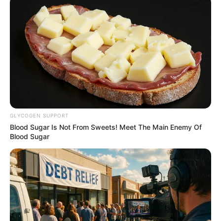
Why Big Bang Theory Fans Despise These 8
Characters
BRAINBERRIES
GLYCOGEN SUPPORT
Blood Sugar Is Not From Sweets! Meet The Main Enemy Of
Blood Sugar
You Wouldn't Believe It If It Wasn't Caught On
Camera!
BRAINBERRIES