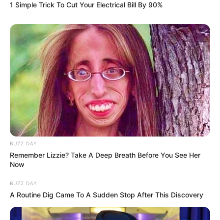
1 Simple Trick To Cut Your Electrical Bill By 90%
8 Conspiracies That Turned Out To Be True
BRAINBERRIES
BUZZ DAY
Remember Lizzie? Take A Deep Breath Before You See Her
Now
BUZZ DAY
A Routine Dig Came To A Sudden Stop After This Discovery
Where Are They Now? 9 Ex-Actors Found
Unexpected Career Paths