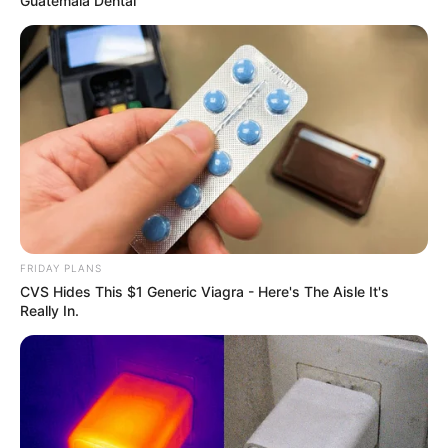
Guatemala Dental
Arthrologist Begs To Stop Buying Knee Braces - Do
This Instead
FRIDAY PLANS
CVS Hides This $1 Generic Viagra - Here's The Aisle It's
FORGE BODY
Really In.