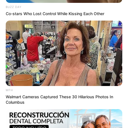
สุขภาพ :ที่ผ่านมาแข็งแรงดี เดือนนี้ระวังเจ็บป่วย
BUZZ DAY
คิดมาก จากการจัดการ ทำอะไรหลายๆอย่างคนเดียว
Co-stars Who Lost Control While Kissing Each Other
ภาพรวม : มีเรื่องที่ทำให้อยากจะหันหลังให้กับการ
ทำงาน ครอบครัวเพื่องฝูงพร้อม Support อย่าเพิ่งนอย
คุณเป็นคนเก่ง ฮึบๆไว้คุณจะทำได้
MFH
Walmart Cameras Captured These 30 Hilarious Photos In
Columbus