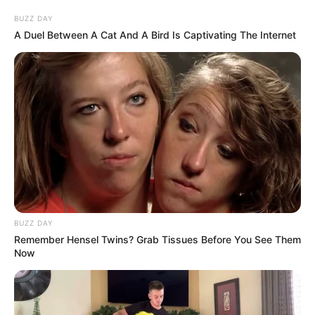
การเงิน: มีเรื่องให้ต้องกังวลใจ ระวังการมีปากเสียง
หรือทะเลาะเกี่ยวกับเรื่องเอกสารทางการเงิน
BUZZ DAY
A Duel Between A Cat And A Bird Is Captivating The Internet
ความรัก
คนโสด: ช่วงนี้กดดัน หงุดหงิด อารมณ์เศร้าๆแต่ก็ยัง
มีคนแวะเวียนเข้ามาพูดคุยกับคุณอยู่
คนมีคู่: ช่วย Support และมองอนาคตร่วมกันและ
กันอยู่ ระวังปัญหาจุกจิกเล็กๆน้อยๆให้มองข้าม
สุขภาพ:ปวดขา ปวดแขนไมเกรนเล็กๆน้อยๆ โดยรวม
สุขภาพแข็งแรงดี
BUZZ DAY
Remember Hensel Twins? Grab Tissues Before You See Them
Now
ภาพรวม : มีความเบื่อหน่ายจากงาน มีผู้ใหญ่ให้การช่วย
เหลือสนับสนุนอยู่ ลุยโปรเจคอะไรก็สำเร็จคนคอบช่วย
เหลือตลอด