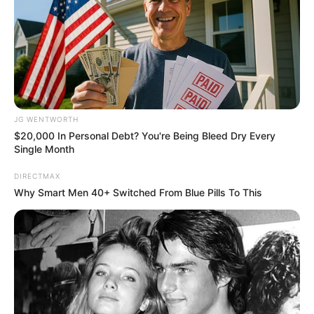
ราศีตุลย์
ความรัก: คนโสด เตรียมยิ้ม มีเกณฑ์พบรักแรกพบ ดวง
รักวัยรุ่นพุ่งเข้าชน ส่วนคนไม่โสด จะมี
ข่าว
ดีเรื่องท้อง
ดูแลเอาใส่ใจกันดี ใครเพิ่งเลิกรากันไปจะกลับมาสานสาย
JG WENTWORTH
$20,000 In Personal Debt? You're Being Bleed Dry Every
สัมพันธ์กันอีกครั้ง
Single Month
DIRECTMAX
Why Smart Men 40+ Switched From Blue Pills To This