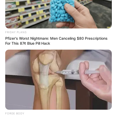
FRIDAY PLANS
Pfizer's Worst Nightmare: Men Canceling $80 Prescriptions
For This 87¢ Blue Pill Hack
ราศีพฤษภ
ความรัก: คนโสด โสดต่อไปคือคำตอบที่ดีที่สุด ส่วนคนไม่
โสด รู้สึกโดดเดี่ยวมีความรักก็เหมือนอยู่ลำพัง ทำให้
น้อยใจ เครียด
FORGE BODY