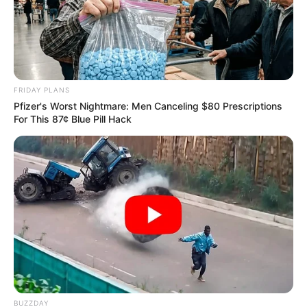
ราศีมังกร
FRIDAY PLANS
Pfizer's Worst Nightmare: Men Canceling $80 Prescriptions
For This 87¢ Blue Pill Hack
ความรัก: คนโสด มีเกณฑ์พบรักจากการทำงาน ส่วนคน
ไม่โสด ที่คบหากันอยู่อาจตกลงใช้ชีวิตร่วมกัน ความ
สัมพันธ์คืบหน้า แต่อาจต้องระวังทำงานจนไม่มีเวลาให้คน
รัก
BUZZDAY