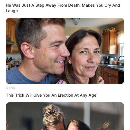
He Was Just A Step Away From Death: Makes You Cry And
Laugh
ราศีกุมภ์
ความรัก: คนโสด เตรียมสละโสด มีเกณฑ์พบรักแรกพบ
ส่วนคนไม่โสด มีเกณฑ์ได้รับข่าวดีเรื่องท้อง ความรักไปได้
MEDVI
สวย คนที่เพิ่งเลิกรากันจะกลับมาคืนดี
This Trick Will Give You An Erection At Any Age