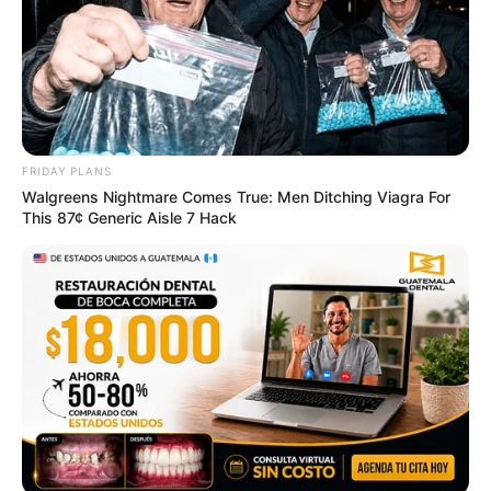
8 Movies Based On Real Stories That Give Us
Shivers
BRAINBERRIES
FRIDAY PLANS
Walgreens Nightmare Comes True: Men Ditching Viagra For
This 87¢ Generic Aisle 7 Hack
Tropes Hollywood Invented That Have Nothing To Do
With Reality