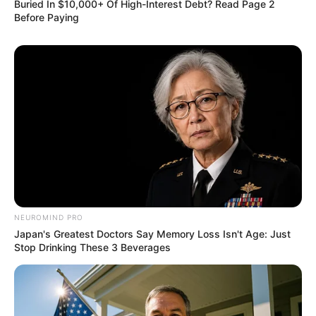
ราศีกันย์
Buried In $10,000+ Of High-Interest Debt? Read Page 2
Before Paying
ความรัก: คนโสด มีเกณฑ์พบรักจากคำแนะนำของคน
รู้จัก ส่วนคนไม่โสด เอาใจใส่ดูแลกันดี อาจมีเรื่องต้องใช้
จ่ายมากขึ้นเพื่อ
NEUROMIND PRO
Japan's Greatest Doctors Say Memory Loss Isn't Age: Just
Stop Drinking These 3 Beverages