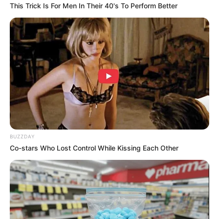
หลอกได้ ส่วนคนไม่โสด ระวังจะเสียใจเพราะความรัก คน
This Trick Is For Men In Their 40's To Perform Better
รักมีพฤติกรรมเปลี่ยนไป จนทำให้เราคิดมาก
BUZZDAY
Co-stars Who Lost Control While Kissing Each Other