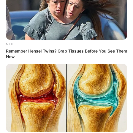
MFH
Remember Hensel Twins? Grab Tissues Before You See Them
Now
ราศีมีน
ความรัก: คนโสด เตรียมสละโสด มีเกณฑ์พบรักจากโลก
ออนไลน์ ส่วนคนไม่โสด ระวังจะมีปัญหากันเพราะไม่มี
เวลาให้กัน สนใจแต่เรื่องงานจนลืมดูแลคนรัก