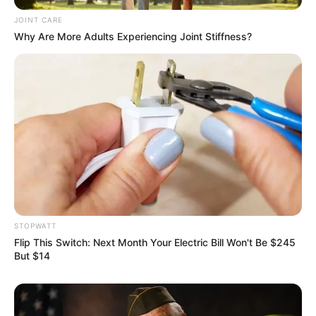
JOINT CARE
Why Are More Adults Experiencing Joint Stiffness?
Why this ordinary drink is the secret to feeling your
best every day
CTA LOVE
STOPWATT
Flip This Switch: Next Month Your Electric Bill Won't Be $245
But $14