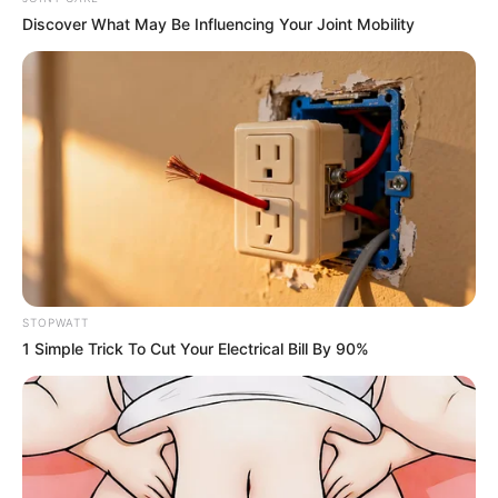
Discover What May Be Influencing Your Joint Mobility
Iconic '90s Entertainment Couples We'll Never Forget
BRAINBERRIES
STOPWATT
1 Simple Trick To Cut Your Electrical Bill By 90%
Top 10 Pop Divas - Number 4 May Shock You
BRAINBERRIES