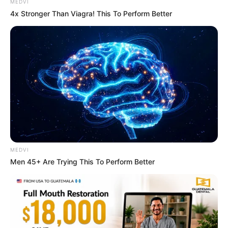
ความรัก: คนโสด ความรักที่เข้ามาคือหลอกลวง ไม่จริงใจ
MEDVI
4x Stronger Than Viagra! This To Perform Better
ส่วนคนไม่โสด สายเปย์ระวังกระเป๋าฉีก มีเกณฑ์ใช้เงินเพื่อ
คนรัก ทุ่มสุดตัวระวังจะเจ็บ
MEDVI
Men 45+ Are Trying This To Perform Better
ราศีสิงห์