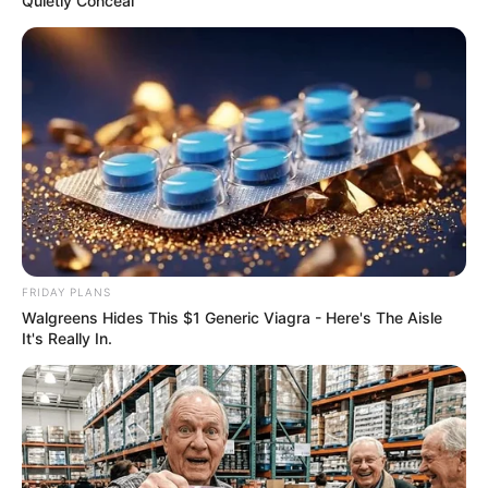
Quietly Conceal
ราศีธนู
ความรัก: คนโสด เตรียมสละโสด มีเกณฑ์พบรักแรกพบ
ส่วนคนไม่โสด มีเกณฑ์ได้รับข่าวดีเรื่องท้อง ความรักไปได้
สวย คนที่เพิ่งเลิกรากันจะกลับมาคืนดี
FRIDAY PLANS
Walgreens Hides This $1 Generic Viagra - Here's The Aisle
It's Really In.