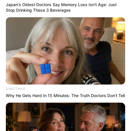
Japan's Oldest Doctors Say Memory Loss Isn't Age: Just
Stop Drinking These 3 Beverages
Japan's Greatest Doctors Say Memory Loss Isn't
Age: Just Stop Drinking These 3 Beverages
NEUROMIND PRO
DIRECTMAX
Why He Gets Hard In 15 Minutes: The Truth Doctors Don't Tell
He Rewrote His Love Life In 15 Minutes—Wife's
Shock Says It All