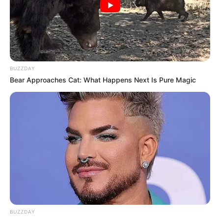
Why this ordinary drink is the secret to feeling your
best every day
CTA FAVORITE
BUZZDAY
Bear Approaches Cat: What Happens Next Is Pure Magic
Olena Zelenska's Life Changed Overnight
BRAINBERRIES
BUZZDAY