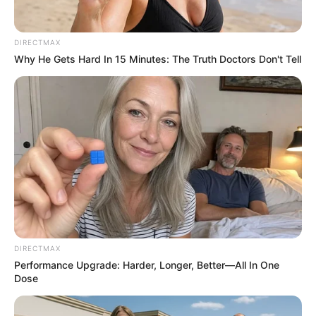
DIRECTMAX
Why He Gets Hard In 15 Minutes: The Truth Doctors Don't Tell
Why this ordinary drink is the secret to feeling your
best every day
CTA FAVORITE
DIRECTMAX
Performance Upgrade: Harder, Longer, Better—All In One
Dose