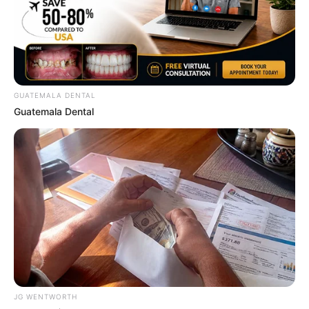
ความรัก: คนโสด ความรักที่เข้ามาคือหลอกลวง ไม่จริงใจ
ส่วนคนไม่โสด หากคนรักพฤติกรรมเปลี่ยนไป นั่นคือ
สัญญาณเตือนว่าเขากำลังสร้างโลกอีกใบ
GUATEMALA DENTAL
Guatemala Dental
JG WENTWORTH