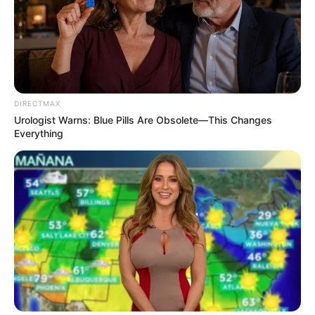
DIRECTMAX
DIRECTMAX
Urologist Warns: Blue Pills Are Obsolete—This Changes
Everything
เว็บไซต์นี้ใช้คุกกี้
เพื่อการนำเสนอเนื้อหาที่ดี รวมถึงการจัดการข้อมูลส่วนบุคคล เพื่อให้คุณได้รับ
50+ Man's Ultimate Comeback: 36-Hour Power, Zero
ประสบการณ์ที่ดีบนบริการของเว็บไซต์เรา หากคุณใช้บริการเว็บไซต์นี้ต่อไปโดย
Weakness
ไม่มีการปรับตั้งค่าใดๆนั้น แสดงว่าคุณยอมรับนโยบายคุกกี้และนโยบายส่วน
DIRECTMAX
บุคคลของเรา
ยอมรับ
เรียนรู้เพิ่มเติม