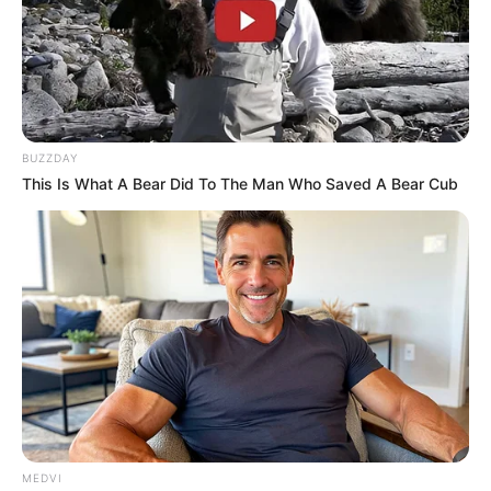
BUZZDAY
This Is What A Bear Did To The Man Who Saved A Bear Cub
ดวงความรักของชาว 12 ราศี
ราศีเมษ
ความรัก: คนโสด อย่าเพิ่งตัดสินใจคบใคร มีเกณฑ์ถูก
MEDVI