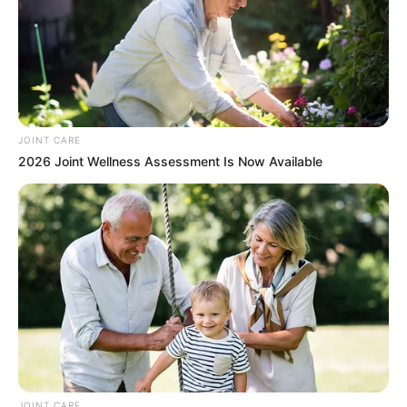
JOINT CARE
2026 Joint Wellness Assessment Is Now Available
10 Tallest Women You Won't Believe Exist
BRAINBERRIES
JOINT CARE