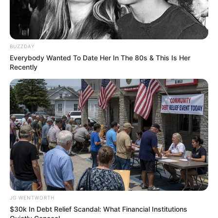
BUZZDAY
ราศีพิจิก
Everybody Wanted To Date Her In The 80s & This Is Her
Recently
ความรัก: คนโสด อยู่เป็นโสดดีที่สุด ไม่เช่นนั้นจะทุกข์ใจ
ส่วนคนไม่โสด เหงา อ้างว้าง มีแฟนก็เหมือนไม่มี เหมือน
อยู่ตัวคนเดียว ทำให้ท่านน้อยใจ เครียด
JG WENTWORTH
$30k In Debt Relief Scandal: What Financial Institutions