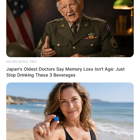
These Scenes Sparked Conversations Beyond The
Film
BRAINBERRIES
NEUROMIND PRO
Japan's Oldest Doctors Say Memory Loss Isn't Age: Just
Stop Drinking These 3 Beverages
Why everything you thought you knew about water
might be wrong
CTA LOVE