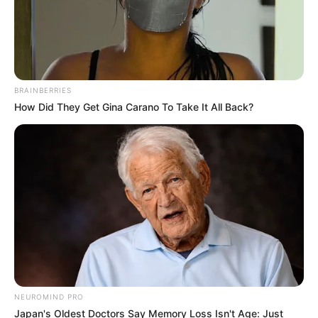
ดูดวง
BRAINBERRIES
รีเช็ค! ดวงความรักชาว 12
How Did They Get Gina Carano To Take It All Back?
ราศี ก่อนเข้าสู่เดือนแห่ง
ความรัก
เทศกาลตรุษจีนผ่านพ้นไป ก็เข้าสู่เดือนแห่งความรักอย่างกุมภาพันธ์
ซึ่งกำลังจะมาถึงในอีกไม่กี่วัน สัปดาห์นี้ MThai ขอพาชาว 12 ราศี ไป
เช็กดวงความรักในช่วงสัปดาห์ปลายเดือนมกราคมกัน ว่าดวงความรัก
ของคุณเป็นอย่างไรกันบ้าง จากคำทำนายของ อ.มิก พชร ทูตเทวะ ไป
ดูกันค่ะ
NEUROMIND PRO
Japan's Oldest Doctors Say Memory Loss Isn't Age: Just