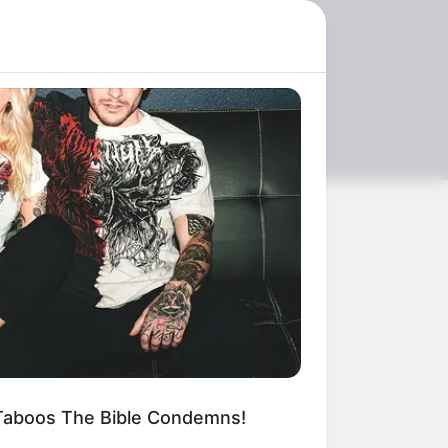
BERRIES
t People Don't Know That These 8
ebrities Are Muslim
เข้ามา ทำให้วิถี
ี่จะมีการปรับ
 Taboos The Bible Condemns!
ายดวงชะตาของ