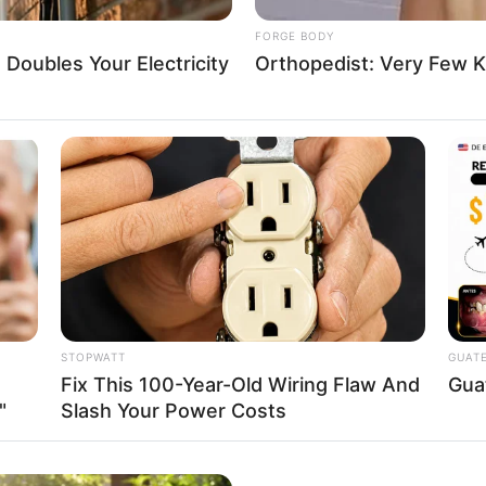
FORGE BODY
Doubles Your Electricity
Orthopedist: Very Few K
วันจันทร์ ดวงชะตาในปี 2566
าที่การงานที่มีเข้ามาให้ได้ทำอย่างเต็มไม้เต็มมือ มีโอกาสได้สร้
บจะจับอะไรก็ประสบความสำเร็จ เพียงแต่ว่าอย่าทำอะไรที่ใหญ่โ
ริ่มทำเกิดความมั่นคงในอนาคตข้างหน้า ช่วงที่ดีในการลงทุนจะอย
แล้ว
ารไว้ใจคนอื่นในเรื่องเงินทองจะนำความเดือดร้อนหรือภาระมาให้
้ทำบุญด้าน การสร้างพระ หรือ ร่วมเป็นเจ้าภาพงานอุปสมบทพ
STOPWATT
GUAT
Fix This 100-Year-Old Wiring Flaw And
Gua
"
Slash Your Power Costs