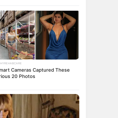
 By The Way She Portrayed Grace
THYREHABCARE
mart Cameras Captured These
arious 20 Photos
BERRIES
lywood's Inaccurate Portrayal of