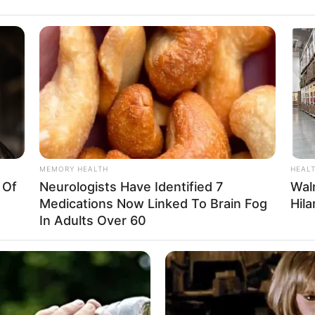
่ามีการเปลี่ยนไปอย่างไรบ้าง
BRAINBERRIES
 Moment That Defined
Critics Were Impressed
Kelly
MEMORY HEALTH
HEAL
 Of
Neurologists Have Identified 7
Wal
Medications Now Linked To Brain Fog
Hil
In Adults Over 60
BRAINBERRIES
BRAIN
ese
Top 8 People Living Strange But
Hol