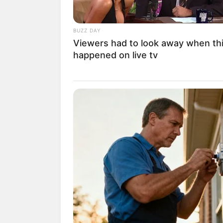
BUZZ DAY
Viewers had to look away when th
happened on live tv
BRAINBERRIES
And They Did Show This In Bohem
Rapsody!