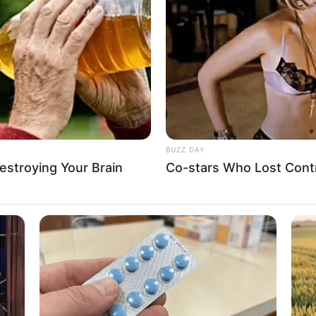
Happy Lifestyles
Real
les Defined An Era—
ันอาทิตย์ ดวงชะตาใน ปี 2566
ณจะเด่นในเรื่องของการสร้างฐานะความมั่นคงให้กับชีวิต โด
BUZZ DAY
ทำธุรกิจการค้าอยู่เรียกว่าจะได้ผลดีตามเป้าหมายที่วางไว้ แต่ใ
Destroying Your Brain
Co-stars Who Lost Contr
เมษาเรื่องเงินๆทองๆยังไม่มาให้เห็นสักเท่าไหร่ ต้องเลยเมษา
รับจะเข้ามาให้ได้ชื่นอกชื่นใจกันบ้าง
วังของคนที่เกิดวันอาทิตย์ คือ เรื่องของสุขภาพโดยเฉพาะท่านที
้มากกว่าที่เคย
BRAINBERRIES
’90s TV Icons Who Fade
บุญด้วยการปล่อยปลาหน้าเขียง ไถ่ชีวิตสัตว์ หรือถวายยารักษา