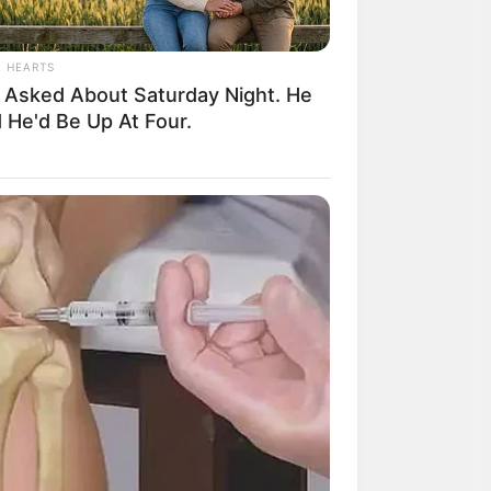
L HEARTS
 Asked About Saturday Night. He
 He'd Be Up At Four.
BERRIES
aulay Culkin's Own Version Of The
 ‘Home Alone’