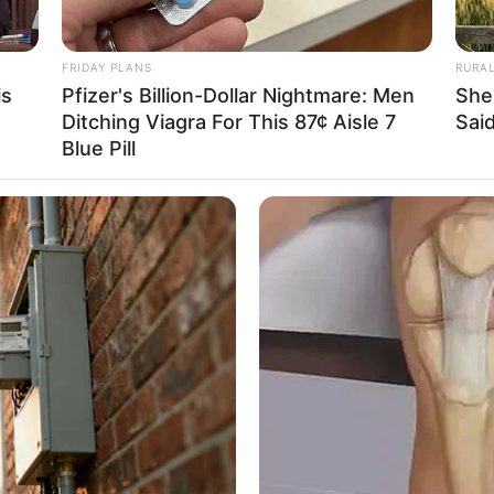
FRIDAY PLANS
RURA
is
Pfizer's Billion-Dollar Nightmare: Men
She
Ditching Viagra For This 87¢ Aisle 7
Said
Blue Pill
BRAINBERRIES
BRAIN
ian
Mysterious Roman Statue Unearthed
Mac
In Toledo
New