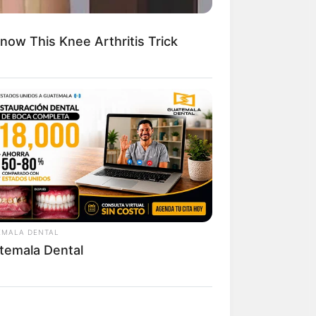
now This Knee Arthritis Trick
างธุรกิจให้เป็นของ
ตให้ค่อยๆ ทำเพื่อ
ู่ในช่วงเดือน
คุณ
ระภิกษุสงฆ์
EMALA DENTAL
temala Dental