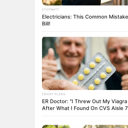
STOPWATT
Electricians: This Common Mistake 
Bill!
ผู้ที่เกิด
เด่นเรื่องหน้
ตัวเอง จะหยิ
ให้ธุรกิจที่เ
พฤษภาคมไป
ระวังเรื่องก
เสริมดวง: ให
FRIDAY PLANS
ER Doctor: "I Threw Out My Viagra
สามเณร
After What I Found On CVS Aisle 7