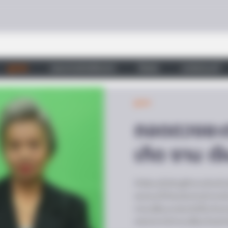
BRAINBERRIES
Plastic Surgery Splurge
Barbie Looks
ดูดวง
วอลเปเปอร์เสริมดวง
วัดสวย
บทสวดมนต์
ดูดวง
ถอดดวงชะตา
เกิด งาน เ
formations Of These
กำลังจะเริ่มต้นสู่ศักราชใหม่ในอ
ของคนที่เกิดแต่ละวันมีการปร
การเปลี่ยนแปลงเกิดขึ้นกับดว
แต่ละวันว่ามีการเปลี่ยนไปอย่า