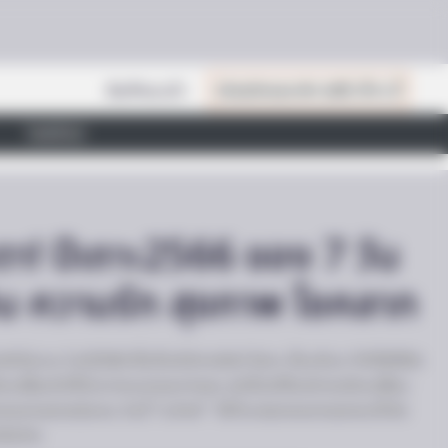
: Instagram Model's Quest For
สินค้าแนะนำ
เปิดสมัครสมาชิก (ฟรี) เร็วๆ นี้
ไลฟ์สไตล์
! ปีเถาะ2566 ของ 7 วัน
งิน ความรัก สุขภาพ โชคลาภ
ีกไม่นาน ในปี2566 ซึ่งเป็นปีนักกษัตร์ ปีเถาะ ที่จะเข้ามา ทำให้วิถีชีวิต
ับเปลี่ยนไปทั้งในทางบวกและทางลบ แต่เป็นปีที่จะมีการปรับเปลี่ยน
งชะตาของแต่ละคน วันนี้ “อ.รักษ์” ได้ทำนายดวงชะตาของคนที่เกิด
งไรบ้าง