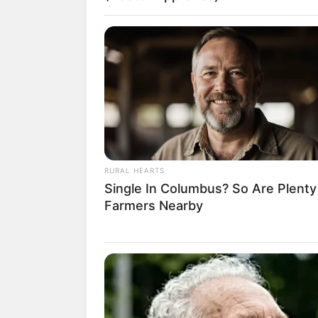
คนที่เกิดแต่ละวันว
BRAINBERRIES
Remember The Justin Timberlake
The 2000s?
RURAL HEARTS
Single In Columbus? So Are Plenty
Farmers Nearby
BRAINBERRIES
From Baddies To Sweethearts: Th