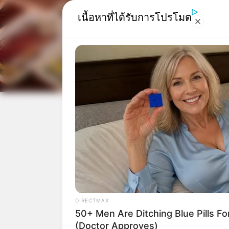
เนื้อหาที่ได้รับการโปรโมต
BRAINBERRIES
Top 10 Pop Divas - Number 4 May
Shock You
Home
/
ดูดวง
/ ถอดดว
รัก สุขภาพ โชคลาภ
ดูดวง
|
11 พ.ย. 20
แบ่งปัน
กำลังจะเริ่มต้นสู่ศ
DIRECTMAX
ชีวิตของคนที่เกิด
50+ Men Are Ditching Blue Pills Fo
เปลี่ยนการเปลี่ย
(Doctor Approves)