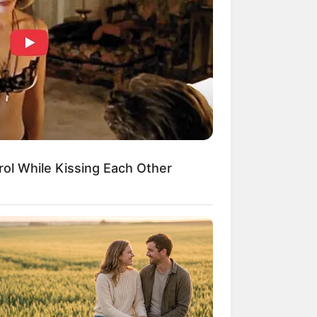
ity - Take a Look Inside!
ยเฉพาะท่านใดที่
นช่วงต้นปี ตั้งแต่
ol While Kissing Each Other
ไปแล้วนั่นแหละการ
่มีโรคประจำตัวต้อง
d Out Of Hollywood
โรคให้กับพระภิกขุ