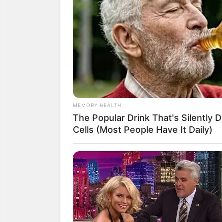
9 Actresses Can Do It All
BRAINBERRIES
Remember Them? These '90s Coup
See The Complete List
ผู้ที่เกิดว
ดวงชะตาของคุ
MEMORY HEALTH
อยู่ในช่วงการ
The Popular Drink That's Silently 
มกราถึงเดือน
Cells (Most People Have It Daily)
เงินหรือผลตอบ
สิ่งที่ต้องระ
ดูแลตัวเองให
เสริมดวง: ทำ
สงฆ์