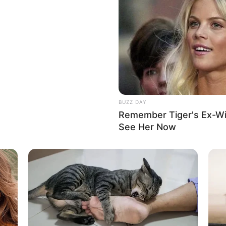
วันอังคาร ดวงชะตาในปี2566
นในเรื่องของความรักการสร้างครอบครัวและอีกเรื่องหนึ่งที่มีเข
ีที่คุณสามารถสร้างเนื้อสร้างตัวได้จากน้ำพักน้ำแรงของคุณ ช่วง
ื่นมือเข้ามาให้การสนับสนุนช่วยเหลือชี้ช่องทางการทำมาหากินให
อเข้ารับโอกาสที่มีเข้ามาหรือไม่
BUZZ DAY
วังเรื่องอุบัติเหตุจากยานพาหนะไว้บ้าง
Remember Tiger's Ex-Wi
See Her Now
้หมั่นทำบุญหรือไถ่ชีวิตสัตว์ แล้วอุทิศให้เจ้ากรรมนายเวรบ่อยๆ 
่คลาย