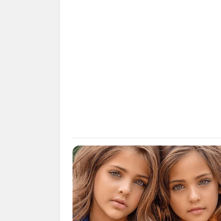
ผู้ที่เกิด
ดวงชะตาจะเด่
การเงิน เป็นป
หรือผู้ใหญ่ย
ว่าคุณจะยืนมื
ปี2566 นี้ ระ
เสริมดวง : ให
ต่างๆก็จะคลี