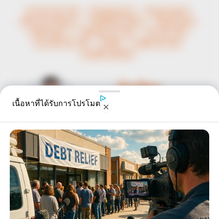
ข่าวหวย 16 5 63
คลอดลูกบนรถ
ช้างพลายดอย
ฟ้าผ่ากลางเถียงนา
มนต์สิทธิ์ คำสร้อย
วันฉัตรมงคล
วันวิสาขบูชา
วันสำคัญ 16 5 63
หวย 16 5 63
หวย ไทย 16 5 63
เลขดัง
เลขดัง 16 5 63
เลขเด็ด 16/5/63
นักเขียน
เนื้อหาที่ได้รับการโปรโมต
อิสฺวาสุ
เชื่อในสิ่งที่เฮ็ด เฮ็ดในสิ่งที่เชื่อ
เนื้อหาที่ได้รับการโปรโมต