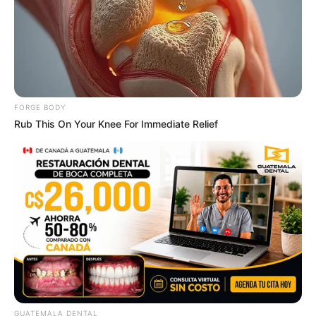
สีมงคล
FORGE BODY
แจกตาราง สีมงคลตามราศี 2569 ประจำ
Rub This On Your Knee For Immediate Relief
เดือนพฤษภาคม โดย อ.รักษ์ เลขเด็ด
MThai เชื่อในสิ่งที่ทำ ทำในสิ่งที่เชื่อ
GUATEMALA DENTAL