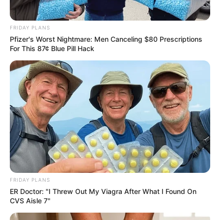
BRAINBERRIES
FRIDAY PLANS
Pfizer's Worst Nightmare: Men Canceling $80 Prescriptions
For This 87¢ Blue Pill Hack
Unleashing Her Passion: Demi Moore's 8 Sultriest
Movie Roles!
BRAINBERRIES
FRIDAY PLANS
ER Doctor: "I Threw Out My Viagra After What I Found On
CVS Aisle 7"