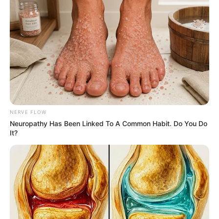
What Happened To Laura San Giacomo? She's Still
Stunning Today!
BRAINBERRIES
NERVE FLOW
Neuropathy Has Been Linked To A Common Habit. Do You Do
It?