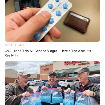
Sensual Dance Scenes We Saw In Movies
BRAINBERRIES
FRIDAY PLANS
CVS Hides This $1 Generic Viagra - Here's The Aisle It's
Really In.
Why Big Bang Theory Fans Despise These 8
Characters