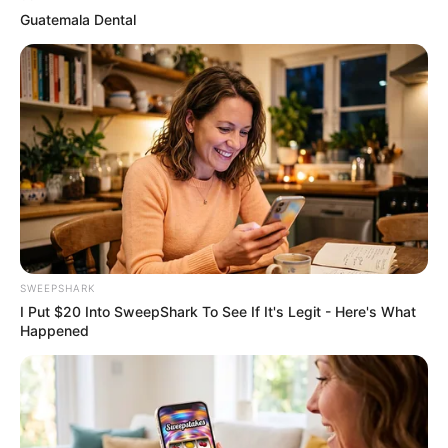
รับข่าวสารเลขมงคล สถิติเลขดัง ดวงรายวัน รายเดือน รายปี
Guatemala Dental
พร้อมแนะนำวิธีเสริมดวง
ลุ้นรับรางวัลจากกิจกรรมเสริมความเป็นมงคลให้กับตัวท่านเอง
เปิดสมัครสมาชิก (ฟรี) เร็วๆนี้
LEGAL
นโยบายคุกกี้
SWEEPSHARK
I Put $20 Into SweepShark To See If It's Legit - Here's What
นโยบายการคุ้มครองข้อมูลส่วนบุคคล
Happened
ติดต่อเรา
เกี่ยวกับเอ็มไทย
TOP CONTENT