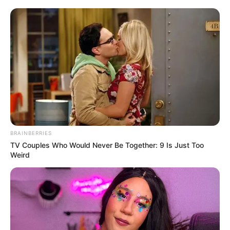
$30k In Debt Relief Scandal: What Financial
Institutions Quietly Conceal
JG WENTWORTH
Colorado Elk's Surprising Response After Being
Freed From Tire
BUZZ DAY
She Chose To Remove The Tattoos On Her Face.
Look At Her Now
BUZZ DAY
BRAINBERRIES
TV Couples Who Would Never Be Together: 9 Is Just Too
Weird