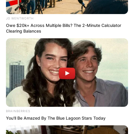
JG WENTWORTH
Owe $20k+ Across Multiple Bills? The 2-Minute Calculator
Clearing Balances
You Wouldn't Believe It If It Wasn't Caught On
Camera!
BRAINBERRIES
BRAINBERRIES
You'll Be Amazed By The Blue Lagoon Stars Today