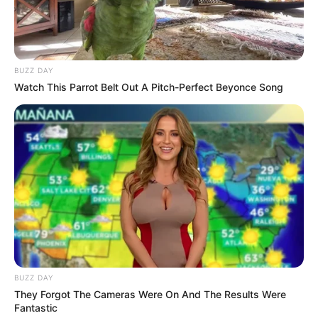
BUZZ DAY
Watch This Parrot Belt Out A Pitch-Perfect Beyonce Song
2026 Joint Wellness Assessment Is Now Available
JOINT CARE
BUZZ DAY
They Forgot The Cameras Were On And The Results Were
Fantastic