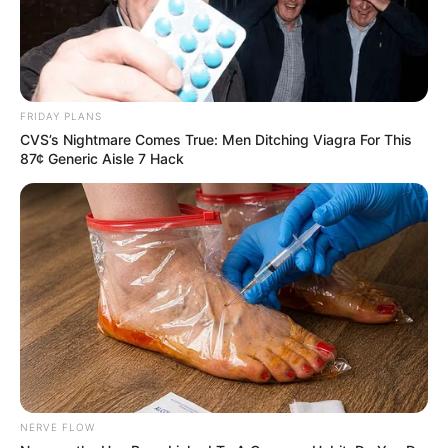
ดูดวง
วันที่ 1 ส.ค. 2569 วันคล้ายวันสำเร็จ
มรรคผลพระโพธิสัตว์กวนอิม
FRIDAY PLANS
CVS’s Nightmare Comes True: Men Ditching Viagra For This
87¢ Generic Aisle 7 Hack
สีมงคล
แจกตาราง สีมงคลตามราศี 2569 ประจำ
เดือนสิงหาคม โดย อ.รักษ์ เลขเด็ด
สีมงคล
NERVE FLOW
ดูเพิ่มเติม