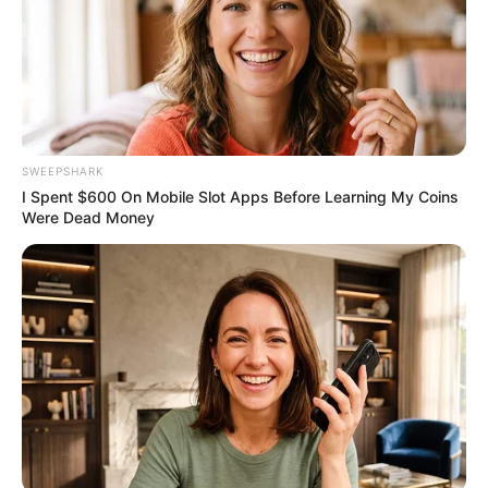
Who Will Be the Next James Bond? Here's What We
Know So Far
BRAINBERRIES
SWEEPSHARK
I Spent $600 On Mobile Slot Apps Before Learning My Coins
Were Dead Money
The 90s Was A Fantastic Decade For Fans Of Action
Movies
BRAINBERRIES