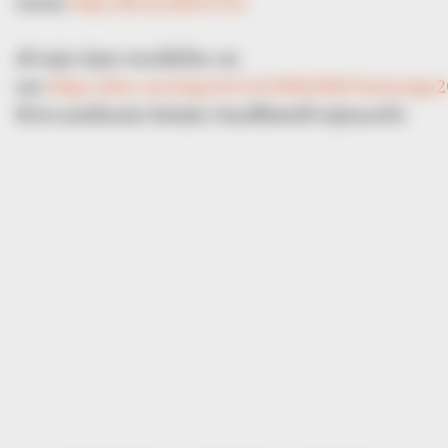
กดเลย
http://bit.ly/2kZvCGZ
เข้ากลุ่ม Line หวยเอ็มไทย กด
เลย
https://line.me/ti/g2/4C5eTcPbEZIH5Tmiwxqn
ทักหาแอดมินเพจ Seeme ก่อนเพื่อขอเข้ากลุ่มนะครับ