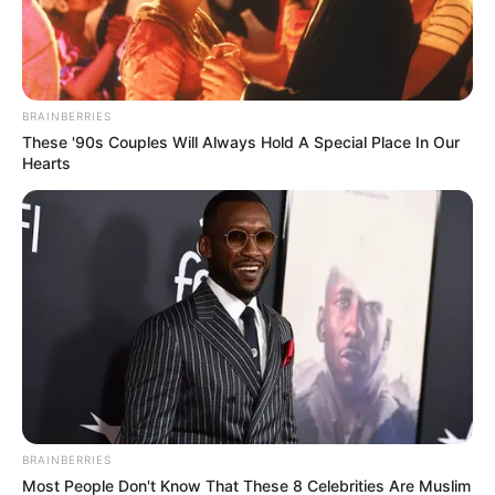
BRAINBERRIES
These '90s Couples Will Always Hold A Special Place In Our
$20,000 In Personal Debt? You're Being Bleed Dry
Hearts
Every Single Month
JG WENTWORTH
BRAINBERRIES
Most People Don't Know That These 8 Celebrities Are Muslim