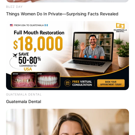
BUZZ DAY
Things Women Do In Private—Surprising Facts Revealed
This Movie Is The Main Reason Ukraine Has Not Lost
To Russia
BRAINBERRIES
GUATEMALA DENTAL
Guatemala Dental