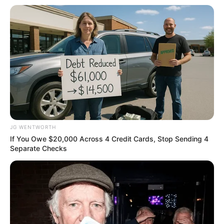
แนะนำ
ดูดวง
ดูเพิ่มเติม
ดูดวง
JG WENTWORTH
เบอร์โทร คน Keep look เป๊ะทุกมุมดูดี
If You Owe $20,000 Across 4 Credit Cards, Stop Sending 4
Separate Checks
ทุกองศา คุณล่ะมีเลขคู่นี้ไหม