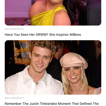
Orthopedist: Very Few Know This Knee Arthritis Trick
FORGE BODY
BRAINBERRIES
Have You Seen Her GRWM? She Inspires Millions
Kate Thought No One Noticed, But It Was Caught On
Tape
BRAINBERRIES
BUZZ DAY
Remember The Justin Timberlake Moment That Defined The