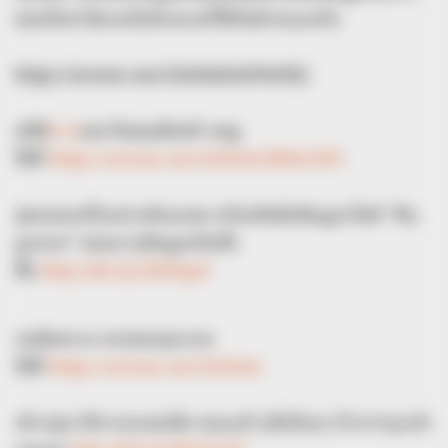
ชอบก็อย่าลืมกดไลด์กดแชร์ให้กันด้วยนะครับ
https://seeme.me/ch/lekded/94vPj2
สถิติ
หวย
ออกวันพฤหัสบดี กดดู
ได้ที่
https://seeme.me/ch/lotto/96bwW9
สุดยอดเครื่องประดับมงคล สร้อยข้อมือหินยูนาไคต์ “หิน
ถูกหวย” สอบถามข้อมูลหรือสั่ง
ซื้อ
http://bit.ly/2X69qzF
กดติดตาม หวยซองทุกงวด
ได้ที่
https://seeme.me/ch/lotto
เข้ากลุ่ม FB หวยเลขเด็ด ของแท้ (เอ็มไทย) เร็วกว่าทุกเจ้า