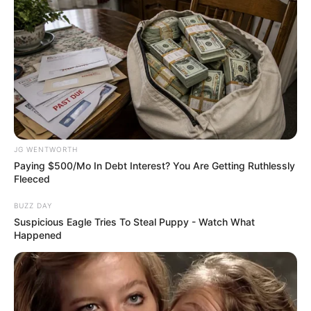
The Real Reason Steve Carell Left 'The Office'
BRAINBERRIES
JG WENTWORTH
Paying $500/Mo In Debt Interest? You Are Getting Ruthlessly
Fleeced
BUZZ DAY
Suspicious Eagle Tries To Steal Puppy - Watch What
Happened
What Happened To The Blue Lagoon Cast? See
Them Now
BRAINBERRIES