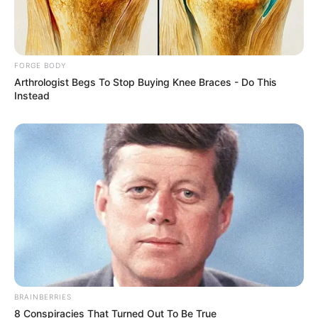
10 Incredible FIFA 2026 Facts You Probably Missed
BRAINBERRIES
FORGE BODY
Arthrologist Begs To Stop Buying Knee Braces - Do This
Instead
Meet The 6 Legendary Child Actors Who Became
Real Life Criminals
BRAINBERRIES
BRAINBERRIES
8 Conspiracies That Turned Out To Be True