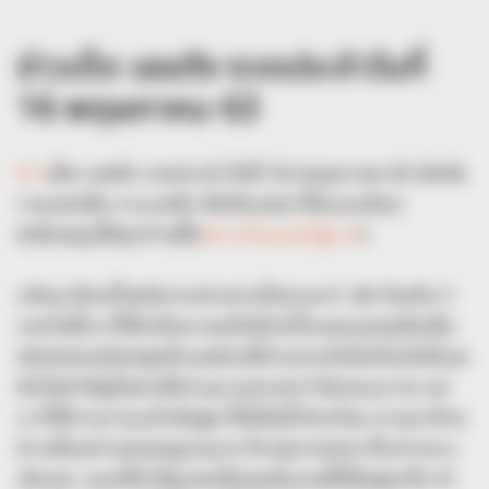
ข่าวเด็ด เลขดัง งวดประจำวันที่
16 พฤษภาคม 63
ข่าว
เด็ด เลขดัง งวดประจำวันที่ 16 พฤษภาคม 63 มัดจัด
รวมเลขเด็ด กระแสดัง คัดจัดเลขมาให้แบบเน้นๆ
(สนับสนุนให้ทุกท่านซื้อ
สลากกินแบ่งรัฐบาล
)
กลับมาอีกครั้งหลังจากห่างหายไปนานกว่า 46 วันหรือ 3
งวดวันนี้เราก็ได้กลับมาเจอกันอีกครั้งแอดเลยขอจัดเต็ม
ปล่อยของปล่อยชุดตัวเลขช่วงที่ห่างหายกันไปเริ่มกันที่เลข
ดังวันสำคัญในช่วงที่ผ่านมาบอกเลยว่ามีเยอะมากๆ แต่
เราก็ได้รวบรวมแล้วจับคู่มาให้เป็นที่เรียบร้อย ตามมาด้วย
ข่าวเด็ดอย่างคลอดลูกบนรถ ช้างพลายดอย ฟ้าผ่ากลาง
เถียงนา และที่สำคัญเลขเด็ดคนดังงวดนี้ก็มีอยู่นาจ๊ะ ถ้า