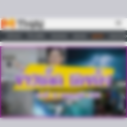
Skip to content
menu
หน้าแรก
ทำนายฝัน
ตรวจหวย
ผลบอล
ดูดวง
วอลเปเปอ
ไลฟ์สไตล์