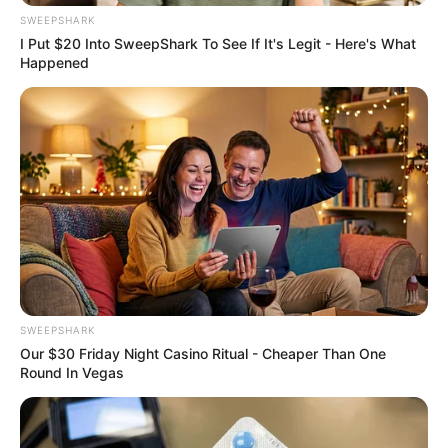
SWEEPSHARK
I Put $20 Into SweepShark To See If It's Legit - Here's What
Happened
The Instagram Model Who Spent A Fortune To Look
Like Barbie
BRAINBERRIES
SWEEPSHARK
Our $30 Friday Night Casino Ritual - Cheaper Than One
Round In Vegas