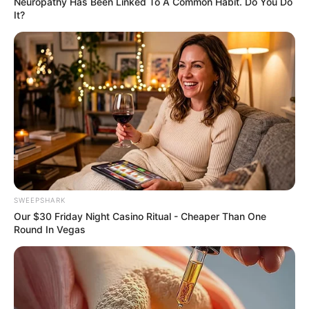
Neuropathy Has Been Linked To A Common Habit. Do You Do
It?
สีมงคล
แจกตาราง สีมงคลตามราศี 2569 ประจำ
เดือนกรกฎาคม โดย อ.รักษ์ เลขเด็ด
SWEEPSHARK
Our $30 Friday Night Casino Ritual - Cheaper Than One
Round In Vegas
สีมงคล
แจกตาราง สีมงคลตามราศี 2569 ประจำ
เดือนมิถุนายน โดย อ.รักษ์ เลขเด็ด