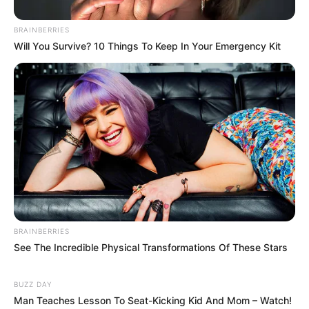
BRAINBERRIES
Will You Survive? 10 Things To Keep In Your Emergency Kit
Surgeons: This Simple Method Ends Joint Pain &
Arthritis! Try It!
FORGE BODY
BRAINBERRIES
See The Incredible Physical Transformations Of These Stars
BUZZ DAY
Flip This Switch: Next Month Your Electric Bill Won't
Man Teaches Lesson To Seat-Kicking Kid And Mom – Watch!