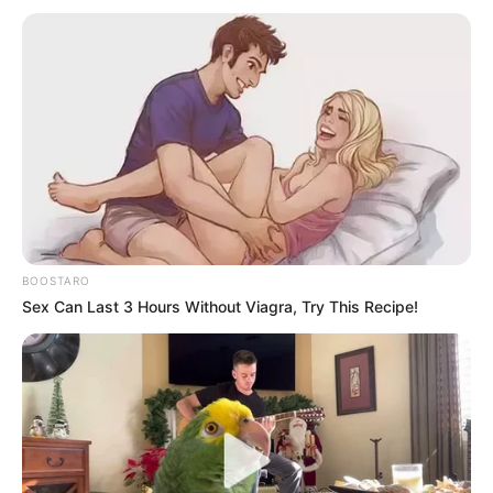
Be $245 But $14
STOPWATT
BOOSTARO
Sex Can Last 3 Hours Without Viagra, Try This Recipe!
Why Are More Adults Experiencing Joint Stiffness?
JOINT CARE