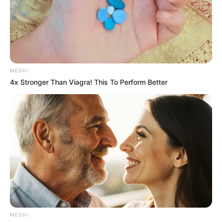
2025’s Most Impactful Celebrity Farewells
BRAINBERRIES
She Gave Up A Normal Life To Act Like A Horse
BRAINBERRIES
MEDVI
4x Stronger Than Viagra! This To Perform Better
I Bet You Didn't Know It Was Really Happening?
BRAINBERRIES
MEDVI