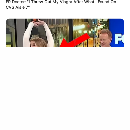
ER Doctor: "I Threw Out My Viagra After What I Found On
ประสบการณ์ที่ดีบนบริการของเว็บไซต์เรา หากคุณใช้บริการเว็บไซต์นี้ต่อไปโดย
CVS Aisle 7"
ไม่มีการปรับตั้งค่าใดๆนั้น แสดงว่าคุณยอมรับนโยบายคุกกี้และนโยบายส่วน
บุคคลของเรา
Why this ordinary drink is the secret to feeling your
best every day
CTA FAVORITE
ยอมรับ
เรียนรู้เพิ่มเติม
BUZZ DAY
Viewers Had To Look Away When This Happened On Live Tv
17 Rare Churches Underground That Still Exist
BRAINBERRIES