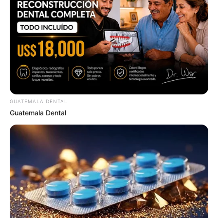
From Albinos To Polygamists: The World's Most
Unique Families
BRAINBERRIES
GUATEMALA DENTAL
Guatemala Dental
Did They Lie To Us In This Movie?
BRAINBERRIES