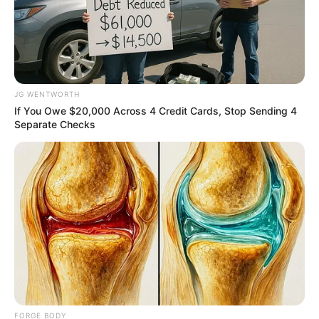
เกิดวันพุธกลางคืนห้ามใช้ฤกษ์นี้
อาทิตย์ที่ 27 ธันวาคม 2563
10.45-14.35 น. คน
เกิดวันจันทร์ห้ามใช้ฤกษ์นี้
ข้อมูลโดย :
อ.รักษ์ ภัทร์มนต์
JG WENTWORTH
HOROLive
ดูดวง
สดบนมือถือ ทุกที่ทุกเวลา กับหมอดู
If You Owe $20,000 Across 4 Credit Cards, Stop Sending 4
Separate Checks
คุณภาพที่เราคัดสรรมาแล้ว
หมอดูอารมณ์ดีมีเพียบ ดาวน์โหลดเลย :
http://bit.ly/2OeDz8r
รายละเอียดเพิ่มเติม
https://live.horolive.com/
FORGE BODY