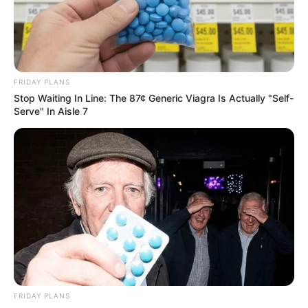
FRIDAY PLANS
Stop Waiting In Line: The 87¢ Generic Viagra Is Actually "Self-
Serve" In Aisle 7
From Baddies To Sweethearts: These 9 Actresses
Can Do It All
BRAINBERRIES
เว็บไซต์นี้ใช้คุกกี้
FRIDAY PLANS
เพื่อการนำเสนอเนื้อหาที่ดี รวมถึงการจัดการข้อมูลส่วนบุคคล เพื่อให้คุณได้รับ