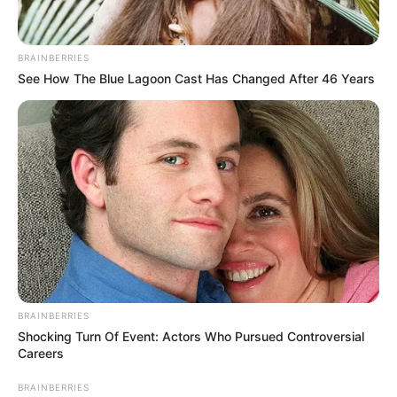
ดูดวง
ฤกษ์ทวงหนี้ ปี 2563
BRAINBERRIES
See How The Blue Lagoon Cast Has Changed After 46 Years
โดยอ.รักษ์ ภัทร์มนต์
สำหรับปีชวดนี้ อ.รักษ์ ภัทร์มนต์ ผู้เชี่ยวชาญด้านตัวเลขและ
โหราศาสตร์ไทยแจก ฤกษ์ทวงหนี้ ปี 2563
Home
/
ดูดวง
/ ฤกษ์ทวงหนี้ ปี 2563 โดยอ.รักษ์ ภัทร์มนต์
ดูดวง
|
8 ม.ค. 2020
BRAINBERRIES
แบ่งปัน
Shocking Turn Of Event: Actors Who Pursued Controversial
Careers
BRAINBERRIES