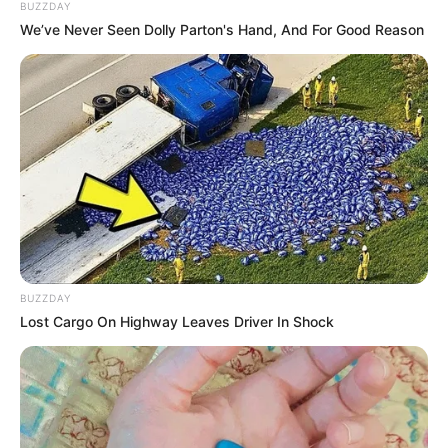
BUZZDAY
We’ve Never Seen Dolly Parton's Hand, And For Good Reason
The Adorable Model For Simba In The Lion King
Remake
BRAINBERRIES
BUZZDAY
Lost Cargo On Highway Leaves Driver In Shock