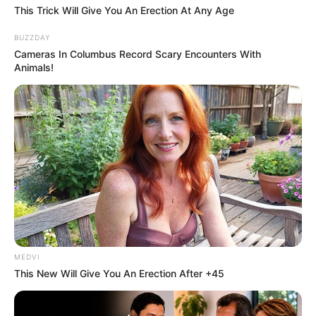
This Trick Will Give You An Erection At Any Age
BUZZDAY
Cameras In Columbus Record Scary Encounters With
Animals!
The Way You Sit Could Expose Your True Personality
BRAINBERRIES
MEDVI
This New Will Give You An Erection After +45