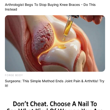
Arthrologist Begs To Stop Buying Knee Braces - Do This
Instead
ฤกษ์ดี
ฤกษ์ทวงหนี้
ฤกษ์ทวงหนี้ ปี 2563
ฤกษ์มงคล
อ.รักษ์ ภัทร์มนต์
นักเขียน
อิสฺวาสุ
FORGE BODY
เชื่อในสิ่งที่เฮ็ด เฮ็ดในสิ่งที่เชื่อ
Surgeons: This Simple Method Ends Joint Pain & Arthritis! Try
It!
เนื้อหาที่ได้รับการโปรโมต