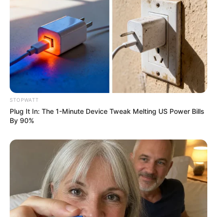
Why Did He Leave At The Peak Of This Show's Run?
BRAINBERRIES
STOPWATT
Plug It In: The 1-Minute Device Tweak Melting US Power Bills
By 90%