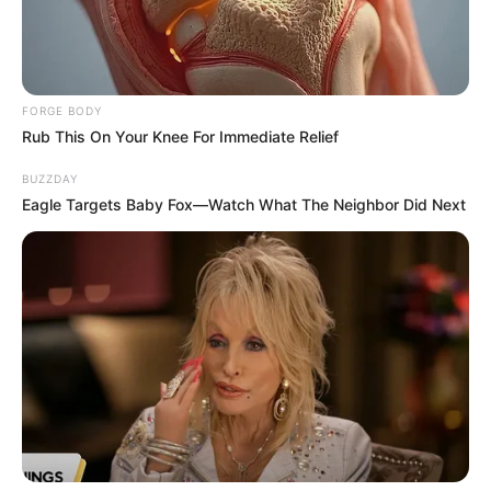
FORGE BODY
Rub This On Your Knee For Immediate Relief
BUZZDAY
Eagle Targets Baby Fox—Watch What The Neighbor Did Next
To Steamy To Stream? Not For The Bridgertons! 9
Must-See Scenes
BRAINBERRIES