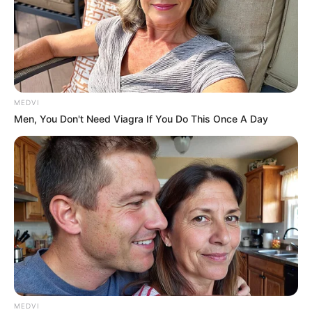
15 Things You Do Everyday That The Bible Forbids:
Are You Guilty?
BRAINBERRIES
MEDVI
Men, You Don't Need Viagra If You Do This Once A Day
Her Story Isn't What You Think—You''ll Be Surprised
BRAINBERRIES
MEDVI