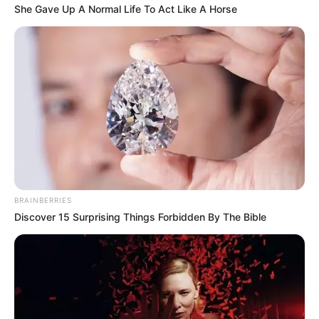
She Gave Up A Normal Life To Act Like A Horse
สำหรับปีชวดนี้ อ.รักษ์ ภัทร์มนต์ ผู้เชี่ยวชาญด้านตัวเลข
และโหราศาสตร์ไทยแจก ฤกษ์ทวงหนี้ ปี 2563 สำหรับใคร
ที่หาฤกษ์ดี ฤกษ์มงคลสำหรับทวงหนี้ สามารถจัดได้ตาม
วันและเวลาใน 12 เดือนดังต่อไปนี้ค่ะ
ฤกษ์ทวงหนี้ ปี 2563
เดือน มกราคม
BRAINBERRIES
Discover 15 Surprising Things Forbidden By The Bible
ศุกร์ที่ 10 มกราคม 2563
12.10-14.12 น. คน
เกิดวันอาทิตย์ห้ามให้ฤกษ์นี้
เสาร์ที่ 18 มกราคม 2563
07.15-10.15 น. คน
เกิดวันพฤหัสบดีห้ามให้ฤกษ์นี้
พฤหัสบดีที่ 23 มกราคม 2563
10.25-14.15 น. คนเกิด