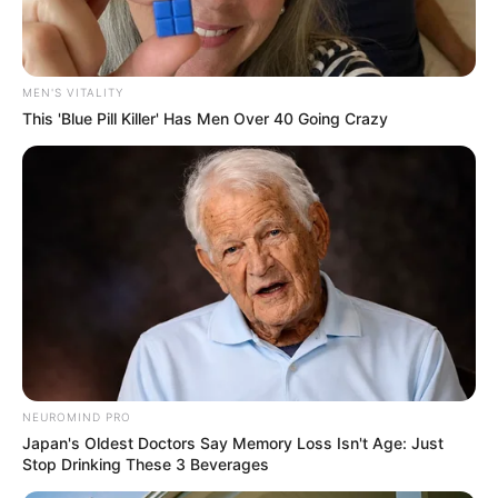
The World Cup 2026 Facts Fans Can't Stop Talking
About
BRAINBERRIES
MEN'S VITALITY
This 'Blue Pill Killer' Has Men Over 40 Going Crazy
’90s TV Icons Who Faded Out Of Hollywood
BRAINBERRIES
NEUROMIND PRO
Japan's Oldest Doctors Say Memory Loss Isn't Age: Just
Stop Drinking These 3 Beverages