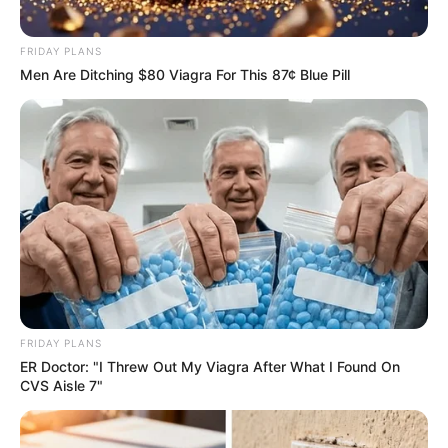
FRIDAY PLANS
Men Are Ditching $80 Viagra For This 87¢ Blue Pill
These '90s Couples Will Always Hold A Special Place
In Our Hearts
BRAINBERRIES
FRIDAY PLANS
ER Doctor: "I Threw Out My Viagra After What I Found On
CVS Aisle 7"