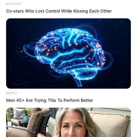
BUZZDAY
Co-stars Who Lost Control While Kissing Each Other
Bollywood’s Boldest Dance Scenes Still Trending
BRAINBERRIES
MEDVI
Men 45+ Are Trying This To Perform Better