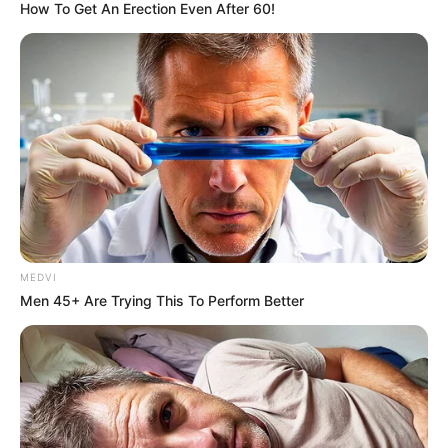
How To Get An Erection Even After 60!
The Monster Snake That Makes Anacondas Look
Tiny!
BRAINBERRIES
MEDVI
Men 45+ Are Trying This To Perform Better