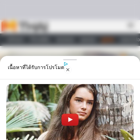
Skip to content
menu
หน้าแรก
ทำนายฝัน
ตรวจหวย
ผลบอล
ดูดวง
วอลเปเปอ
ไลฟ์สไตล์
เนื้อหาที่ได้รับการโปรโมต