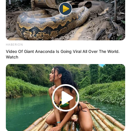
Busting Movie Myths! Common Clichés That Don't
Reflect Reality
BRAINBERRIES
HABERION
Video Of Giant Anaconda Is Going Viral All Over The World.
Watch
Top 10 Pop Divas - Number 4 May Shock You
BRAINBERRIES