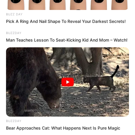
BRAINBERRIES
BUZZ DAY
Pick A Ring And Nail Shape To Reveal Your Darkest Secrets!
BUZZDAY
Man Teaches Lesson To Seat-Kicking Kid And Mom – Watch!
Why this ordinary drink is the secret to feeling your
best every day
CTA FAVORITE
BUZZDAY
Bear Approaches Cat: What Happens Next Is Pure Magic