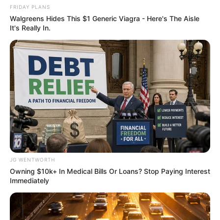
FRIDAY PLANS
Walgreens Hides This $1 Generic Viagra - Here's The
Walgreens Hides This $1 Generic Viagra - Here's The Aisle
Aisle It's Really In.
It's Really In.
FRIDAY PLANS
JG WENTWORTH
Owning $10k+ In Medical Bills Or Loans? Stop Paying Interest
These Columbus Companies Have The Lowest Car
Immediately
Insurance Quotes In 2026
LION COVERAGE