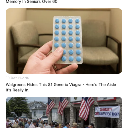
1. ดาดฟ้าชั้น 4 เกษรวิลเลจ เปิดให้ประชาชนทั่วไปเข้าสัก
Memory In Seniors Over 60
การะได้ทุกวัน ตั้งแต่เวลา 10.00-18.00 น. โดยของไหว้
ได้แก่ธูป 9 ดอกและบัวสีชมพู ส่วนของที่นิยมนำมาแก้บน
คือ น้ำอ้อย หรือผลไม้รสอ่อนๆ เช่น มะพร้าว แนะนำให้นำ
เครื่องสักการะที่ต้องการไหว้มาเอง เพราะบริเวณนี้ไม่มี
ร้านค้าจำหน่ายของไหว้
2. วัดแขก สีลม
3.โบสถ์พราหมณ์ เสาชิงช้า
4.วัดวิษณุ ยานนาวา
5.วัดเทพมณเฑียรเสาชิงช้า(ชั้น 2 โรงเรียนภารต
FRIDAY PLANS
วิทยาลัย)
Walgreens Hides This $1 Generic Viagra - Here's The Aisle
6. หน้าอาคารจอดรถเซ็นทรัลลาดพร้าวฝั่งตรงข้าม
It's Really In.
โรงเรียนหอวัง