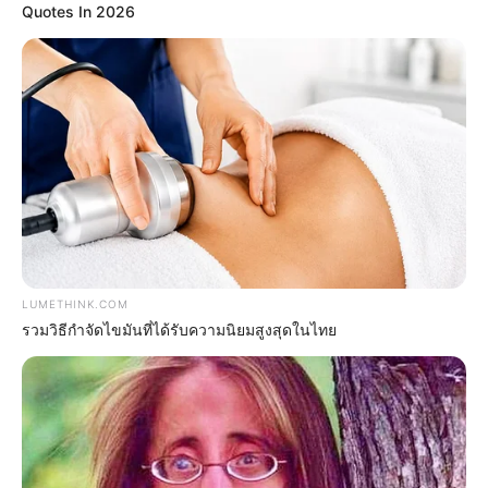
Quotes In 2026
Why everything you thought you knew about water
might be wrong
CTA LOVE
LUMETHINK.COM
รวมวิธีกำจัดไขมันที่ได้รับความนิยมสูงสุดในไทย
If You Owe $20,000 Across 4 Credit Cards, Stop
Sending 4 Separate Checks
JG WENTWORTH