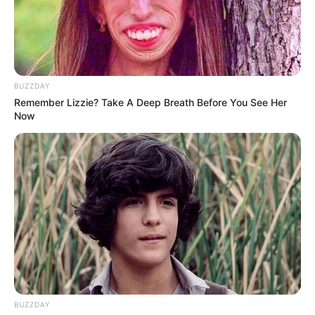
BUZZDAY
Remember Lizzie? Take A Deep Breath Before You See Her
Now
Japan's Oldest Doctors Say Memory Loss Isn't Age:
Just Stop Drinking These 3 Beverages
COGNITIVE WELLNESS
BUZZDAY