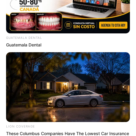
GUATEMALA DENTAL
Guatemala Dental
It Might Be Quentin Tarantino's Last Movie
BRAINBERRIES
LION COVERAGE
These Columbus Companies Have The Lowest Car Insurance