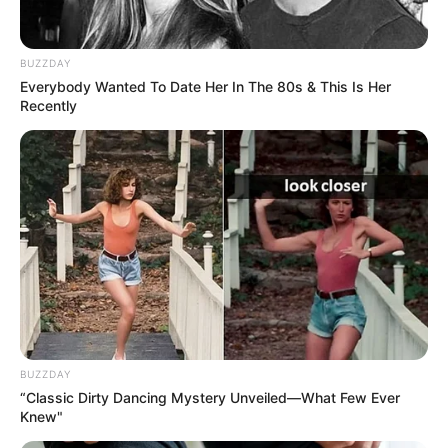
วิษณุปุราณะจะกล่าวไว้ว่า พระแม่ลักษมีเป็นธิดาของพระ
ฤาษีภฤคุกับนางขยาติ และยังกล่าวต่อไปอีกว่าพระแม่
ลักษมีเป็นมารดา พระกามเทพ ด้วยพระแม่ลักษมี ผู้
BUZZDAY
Everybody Wanted To Date Her In The 80s & This Is Her
ศรัทธาจะถือกันว่าเป็น เทพนารีผู้อำนวยโชค มีน้ำพระทัย
Recently
เมตตาปราณีอยู่เป็นนิจ เป็นตัวอย่างแห่งนางที่งามตลอด
ทั้งรูปและกิริยามารยาท มีวาจาเปี่ยมด้วยเสน่ห์และ
ไพเราะ ทั้งถือกันว่าเป็นผู้นำมาซึ่งความเจริญทุกประการ
นับกันว่าเป็นผู้อุปถัมภ์บรรดาสตรีทุกชั้น ส่วนรูปมักเขียน
เป็นสตรีที่งามยิ่งมี 2 กรอย่างธรรมดา (บางแห่งก็ว่ามี 4
กร) สีกายเป็นสีทองเสื้อทรงสีเหลือง นั่งหรือยืนบนดอกบัว
และมือถือดอกบัว
บทสวดบูชาองค์พระแม่ลักษมี
BUZZDAY
“Classic Dirty Dancing Mystery Unveiled—What Few Ever
นะโม ตัสสะ ภะคะวะโต อะระหะโต สัมมาสัมพุทธัสสะ (3
Knew"
จบ)