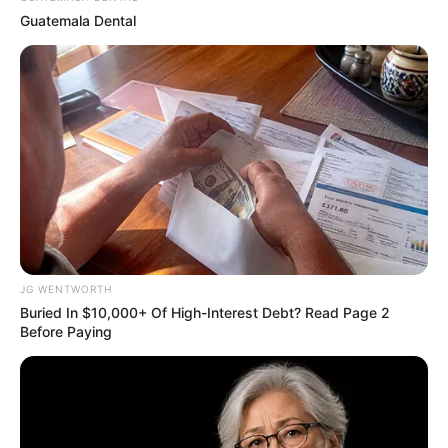
Guatemala Dental
Pfizer's Worst Nightmare: Men Canceling $80
Prescriptions For This 87¢ Blue Pill Hack
JG WENTWORTH
FRIDAY PLANS
Buried In $10,000+ Of High-Interest Debt? Read Page 2
Before Paying