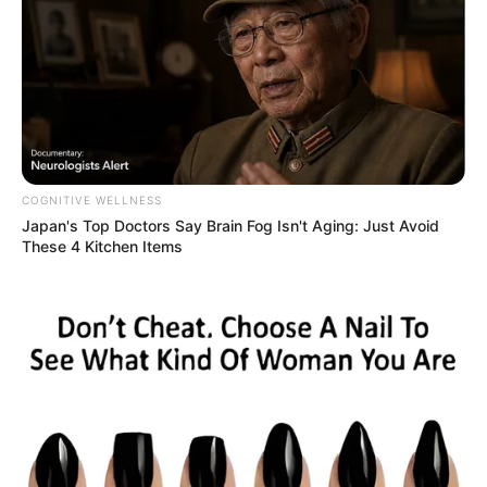
8 Conspiracies That Turned Out To Be True
BRAINBERRIES
COGNITIVE WELLNESS
Japan's Top Doctors Say Bra​in Fo​g Isn't Aging: Just Avoid
These 4 Kitchen Items
Remember Them? These '90s Couples Defined An
Era—See The Complete List