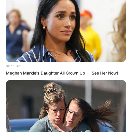
ดูดวง
วันที่ 1 ส.ค. 2569 วันคล้ายวันสำเร็จ
มรรคผลพระโพธิสัตว์กวนอิม
BUZZDAY
Meghan Markle's Daughter All Grown Up — See Her Now!
สีมงคล
แจกตาราง สีมงคลตามราศี 2569 ประจำ
เดือนสิงหาคม โดย อ.รักษ์ เลขเด็ด