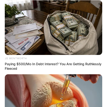
Why this ordinary drink is the secret to feeling your
best every day
CTA LOVE
JG WENTWORTH
Some Moments Got Out Of Control Quickly
Paying $500/Mo In Debt Interest? You Are Getting Ruthlessly
BRAINBERRIES
Fleeced