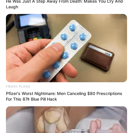
He Was Just A Step Away From Death: Makes You Cry And
Laugh
Surgeons: This Simple Method Ends Joint Pain &
Arthritis! Try It!
FORGE BODY
FRIDAY PLANS
Pfizer's Worst Nightmare: Men Canceling $80 Prescriptions
For This 87¢ Blue Pill Hack