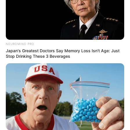
ER Doctor: "I Threw Out My Viagra After What I
NEUROMIND PRO
Found On CVS Aisle 7"
Japan's Greatest Doctors Say Memory Loss Isn't Age: Just
FRIDAY PLANS
Stop Drinking These 3 Beverages