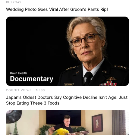
ให้หินนำโชค ให้นกนำทาง เช็กดวง
BUZZDAY
สิงหาคม 2569 โดย อ.นก กุลภัสสรณ์
Wedding Photo Goes Viral After Groom's Pants Rip!
ดูดวงรายเดือน
อ.รักษ์ เลขเด็ด ชวนเช็ก ดวงกรกฎาคม
เว็บไซต์นี้ใช้คุกกี้
2569 (ช่วงวันที่ 16 – 31 ก.ค. 69)
เพื่อการนำเสนอเนื้อหาที่ดี รวมถึงการจัดการข้อมูลส่วนบุคคล เพื่อให้คุณได้รับ
COGNITIVE WELLNESS
ประสบการณ์ที่ดีบนบริการของเว็บไซต์เรา หากคุณใช้บริการเว็บไซต์นี้ต่อไปโดย
Japan's Oldest Doctors Say Cognitive Decline Isn't Age: Just
ไม่มีการปรับตั้งค่าใดๆนั้น แสดงว่าคุณยอมรับนโยบายคุกกี้และนโยบายส่วน
Stop Eating These 3 Foods
บุคคลของเรา
ยอมรับ
เรียนรู้เพิ่มเติม