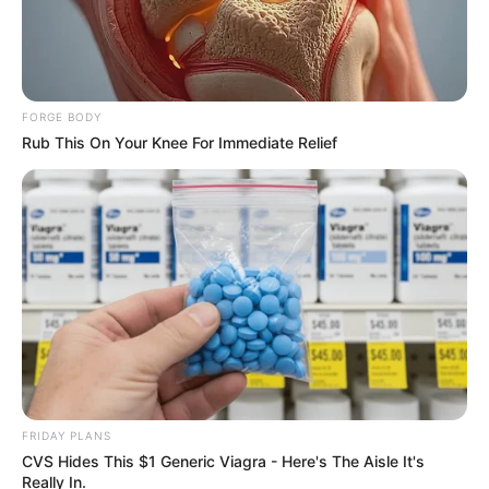
FORGE BODY
This Movie Is The Main Reason Ukraine Has Not Lost
Rub This On Your Knee For Immediate Relief
To Russia
BRAINBERRIES
FRIDAY PLANS
CVS Hides This $1 Generic Viagra - Here's The Aisle It's
Really In.