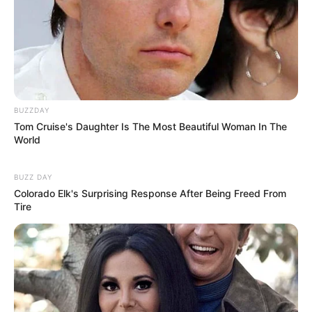
The Videos Of Hillary Clinton That Stunned Everyone
BUZZDAY
BUZZDAY
Tom Cruise's Daughter Is The Most Beautiful Woman In The
World
BUZZ DAY
Colorado Elk's Surprising Response After Being Freed From
Tire
Arthrologist Begs To Stop Buying Knee Braces - Do
This Instead
FORGE BODY
She Chose To Remove The Tattoos On Her Face.
Look At Her Now