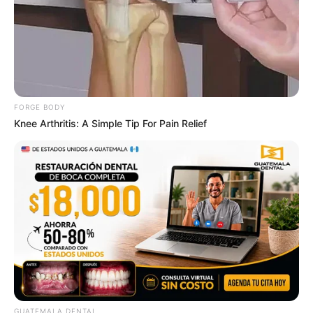
Japan's Greatest Doctors Say Memory Loss Isn't
Age: Just Stop Drinking These 3 Beverages
NEUROMIND PRO
FORGE BODY
Knee Arthritis: A Simple Tip For Pain Relief
Guatemala Dental
GUATEMALA DENTAL
GUATEMALA DENTAL