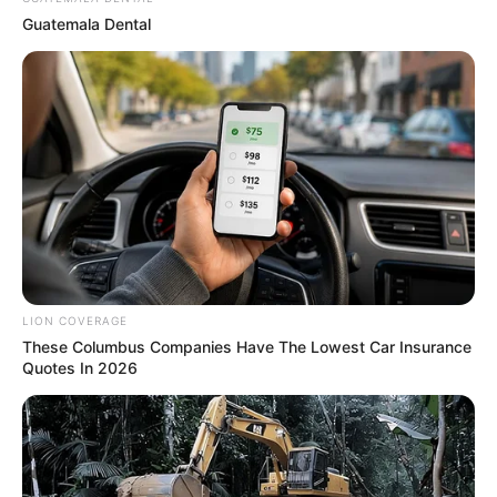
Guatemala Dental
เนื้อหาที่ได้รับการโปรโมต
Enter A World Of Weirdness: 8 Horror Movies Where
Nobody Dies
BRAINBERRIES
These 6 Movies Were So Bad That They Became
Instant Classics
BRAINBERRIES
LION COVERAGE
These Columbus Companies Have The Lowest Car Insurance
Quotes In 2026