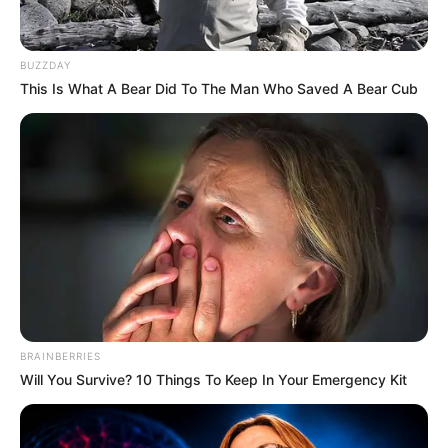
ดูดวง
บทสวดบูชาองค์พระแม่
BUZZDAY
This Is What A Bear Did To The Man Who Saved A Bear Cub
ลักษมี เทวีแห่งความงาม
และความร่ำรวย
เชื่อว่าพระแม่ลักษมีเทวีจะโปรดประทานความร่ำรวยแก่ผู้บูชาพระนาง
Home
/
ดูดวง
/ บทสวดบูชาองค์พระแม่ลักษมี เทวีแห่งความงามและความ
ร่ำรวย
BRAINBERRIES
Will You Survive? 10 Things To Keep In Your Emergency Kit
ดูดวง
|
3 ต.ค. 2019
แบ่งปัน