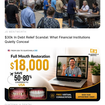
JG WENTWORTH
$30k In Debt Relief Scandal: What Financial Institutions
Quietly Conceal
บทสวด
บทสวดบูชาองค์พระแม่ลักษมี
พระแม่ลักษมี
วัดวิษณุ
วัดแขก
ศาสนาฮินดู
นักเขียน
อิสฺวาสุ
เชื่อในสิ่งที่เฮ็ด เฮ็ดในสิ่งที่เชื่อ
GUATEMALA DENTAL