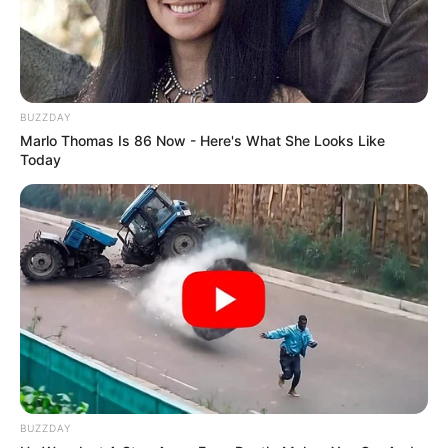
BUZZ DAY
BUZZDAY
Marlo Thomas Is 86 Now - Here's What She Looks Like
Today
Kate Thought No One Noticed, But It Was Caught On
Tape
BUZZ DAY
BUZZDAY