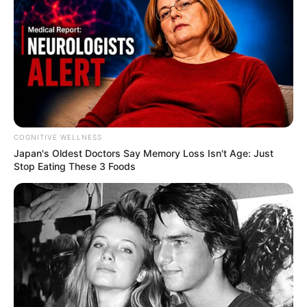
พระแม่ลักษมี ถือเป็นเทวีแห่งความงดงาม ความร่ำรวย
และความอุดมสมบูรณ์ตามศาสนาฮินดู พระองค์มัก
ประทานความสำเร็จในการประกอบกิจการ การเจรจาต่อ
รอง การทำมาค้าขาย การประกอบธุรกิจทุกสาขา ตลอด
จนประทานโภคทรัพย์ เงินทอง สมบัติ แก่ผู้หมั่นบูชา
พระองค์และประกอบความดีอยู่เป็นนิจ
COGNITIVE WELLNESS
Japan's Oldest Doctors Say Me​mory Lo​ss Isn't Age: Just
Stop Eating These 3 Foods
พระแม่ลักษมี กำเนิดมาจากฟองน้ำ ในคราวเทวดาและ
อสูร กวนเกษียรสมุทร ทำน้ำอมฤต จึงได้นามว่า ชลธิชา
(เกิดแต่น้ำ) หรือ กษีราพธิตนยา (ลูกสาวแห่งทะเลน้ำนม)
ในขณะที่ผุดขึ้นมานั้นนั่งมาในดอกบัวและมือถือดอกบัว
ด้วย จึงมีอีกนามหนึ่งว่า ปัทมา หรือ กมลา แต่ในคัมภีร์