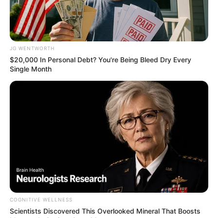
ประการ ฯ
วันบูชาพระแม่ลักษมี
JG WENTWORTH
$20,000 In Personal Debt? You're Being Bleed Dry Every
สำหรับวันบูชาพระแม่ลักษมีในโอกาสต่างๆ กัน อย่างวัน
Single Month
ขึ้น 9 ค่ำ เดือนอัษฐะ (มิถุนายน-กรกฏาคม) เป็นการบูชา
พระนางสีดา (ลักษมีอวตาร) ร่วมกับ พระราม และ
หนุมาน เรียกว่า วันสีดา นวมี หรืออย่างวันแรม 14 ค่ำ
เดือนการติก (ตุลาคม-พฤศจิกายน) เป็นวัน พิธีแห่งแสง
สว่าง เรียกว่า วันดีปาวลี เชื่อว่าพระแม่ลักษมีเทวีจะโปรด
ประทานความร่ำรวยแก่ผู้บูชาพระนางและยังมีวันอื่นๆ อีก
ที่กำหนดให้บูชาพระแม่ลักษมีเทวีในโอกาสที่แตกต่างกัน
ออกไป
COGNITIVE WELLNESS
บูชาพระแม่ลักษมีได้ที่
Scientists Discovered This Overlooked Mineral That Boosts