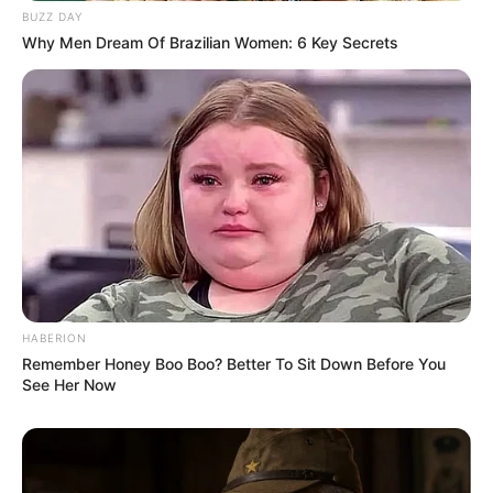
BUZZ DAY
Why Men Dream Of Brazilian Women: 6 Key Secrets
Olena Zelenska's Life Changed Overnight
BRAINBERRIES
HABERION
Remember Honey Boo Boo? Better To Sit Down Before You
See Her Now