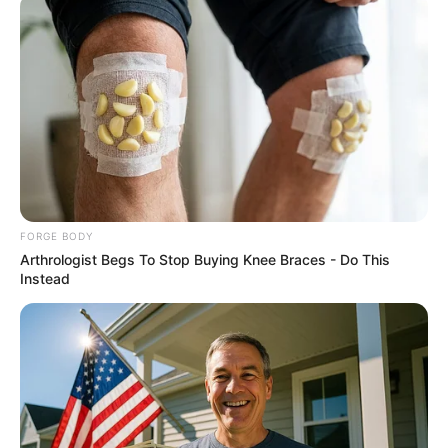
นะโมเม องค์พระแม่ลักษมีผู้ศักดิ์สิทธิ์ ทีเปธูปะผานัง สัก
การะวันทนัง สุ ปัพพยันนัง
โภชนานังสปริวารัง อุททังวรัง อาคัจฉันตุ ปริภัณชันตุ สัพ
พุทติ หิตายะ สุขายะ
สันติ อุเทวานัง เตปิถุมเหอนุรักขันติ อาคัจฉายะ อาคัจฉา
หิมานิมามา
FORGE BODY
Arthrologist Begs To Stop Buying Knee Braces - Do This
ขอเชิญองค์พระแม่ลักษมี ได้โปรดรับเครื่องสังเวยอันพวก
Instead
ข้าพเจ้าได้จัดถวายสักการะแด่ท่าน ขอท่านได้โปรดรับ
อย่างมีความสุข เมื่อท่านได้เสวยเสร็จเรียบร้อยแล้ว ขอได้
โปรดกำจัดอุปสรรคทั้งหลาย ราชภัย โจรภัย อัคคีภัยและ
โรคาภัยต่างๆ รวมทั้งทุกขเวทนาต่างๆ ขออย่าได้แผ้วพาน
และในทุกกรณีที่มีปัญหาประการใด ขอให้ข้าพเจ้าเป็นผู้
ชนะและได้รับผลสำเร็จตามที่ข้าพเจ้าปรารถนาทุก