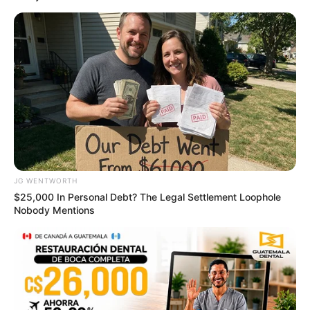
Shocking Turn Of Event: Actors Who Pursued
Controversial Careers
BRAINBERRIES
JG WENTWORTH
$25,000 In Personal Debt? The Legal Settlement Loophole
Nobody Mentions
The Best Tarantino Movie Yet
BRAINBERRIES