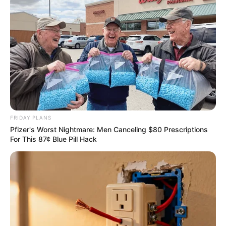
Orthopedist: Very Few Know This Knee Arthritis Trick
FORGE BODY
FRIDAY PLANS
Pfizer's Worst Nightmare: Men Canceling $80 Prescriptions
For This 87¢ Blue Pill Hack