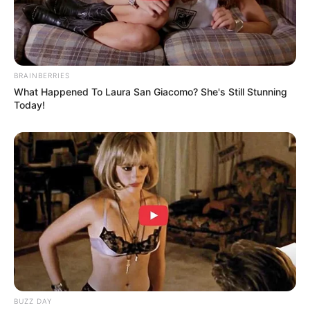
พฤษภาคม 2569
BRAINBERRIES
What Happened To Laura San Giacomo? She's Still Stunning
Today!
MThai เชื่อในสิ่งที่ทำ ทำในสิ่งที่เชื่อ
รับข่าวสารเลขมงคล สถิติเลขดัง ดวงรายวัน รายเดือน รายปี
พร้อมแนะนำวิธีเสริมดวง
ลุ้นรับรางวัลจากกิจกรรมเสริมความเป็นมงคลให้กับตัวท่านเอง
เปิดสมัครสมาชิก (ฟรี) เร็วๆนี้
BUZZ DAY