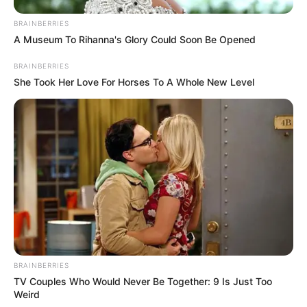
BRAINBERRIES
A Museum To Rihanna's Glory Could Soon Be Opened
BRAINBERRIES
She Took Her Love For Horses To A Whole New Level
Flip This Switch: Next Month Your Electric Bill Won't
Be $245 But $14
STOPWATT
BRAINBERRIES
TV Couples Who Would Never Be Together: 9 Is Just Too
Weird