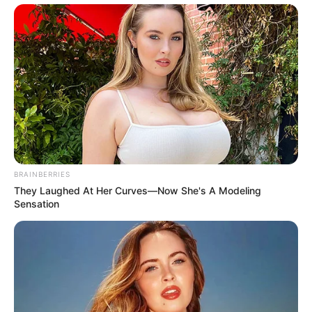
2026 Joint Wellness Assessment Is Now Available
JOINT CARE
BRAINBERRIES
They Laughed At Her Curves—Now She's A Modeling
Sensation