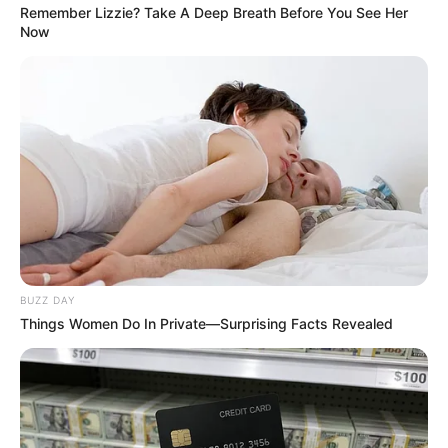
Remember Lizzie? Take A Deep Breath Before You See Her
แบ่งปัน
Now
เลขนำโชค งวดวันที่ 1 สิงหาคม 2562 โดย อ.รักษ์ เลข
เด็ด เด็ดเหมือนเดิม เพิ่มเติมคือความแม่น!! ที่สำคัญยังมี
เคล็ดลับเสริมโชคลาภและแหล่งขุมทรัพย์ตามวันเกิดมา
ฝากด้วย ตามไปดูแล้วเตรียมรับโชคกันได้เลย
เด็ดเหมือนเดิม เพิ่มเติมคือความแม่น!! รักษ์เลขเด็ดงวด
1 ส.ค.62
BUZZ DAY
Things Women Do In Private—Surprising Facts Revealed
เนื้อหาที่เกี่ยวข้อง>>
เลขเศรษฐี 12 ราศี งวดวันที่ 1 ส.ค.
2562 ดูให้จบแล้วจะพบ 3 ตัวตรง