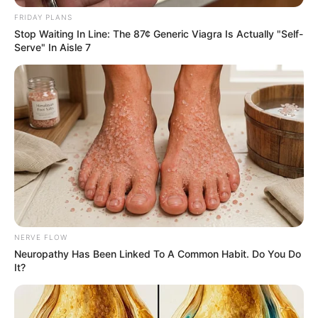
FRIDAY PLANS
Stop Waiting In Line: The 87¢ Generic Viagra Is Actually "Self-
Serve" In Aisle 7
Walmart Cameras Captured These Hilarious Photos
BUZZDAY
NERVE FLOW
Neuropathy Has Been Linked To A Common Habit. Do You Do
It?
$20,000 In Personal Debt? You're Being Bleed Dry
Every Single Month