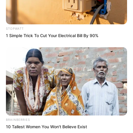
Neuropathy Has Linked To A Common Habit. Do You
Do It?
NERVE FLOW
STOPWATT
1 Simple Trick To Cut Your Electrical Bill By 90%
I Put $20 Into SweepShark To See If It's Legit - Here's
What Happened
SWEEPSHARK
BRAINBERRIES
10 Tallest Women You Won't Believe Exist