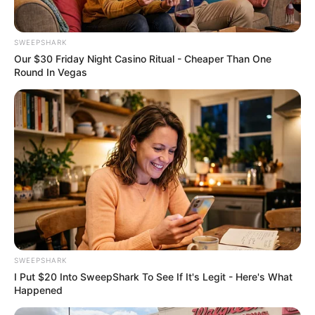
SWEEPSHARK
Our $30 Friday Night Casino Ritual - Cheaper Than One
Round In Vegas
$15k In Unmanageable Debt? The "Relief Program"
Creditors Hide From You
JG WENTWORTH
SWEEPSHARK
I Put $20 Into SweepShark To See If It's Legit - Here's What
Happened