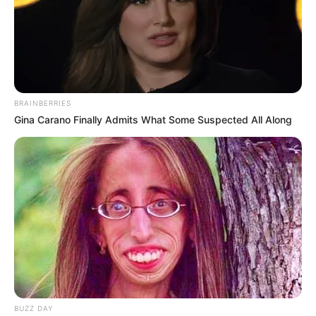
ดูดวง
เลขนำโชค งวด 1 ส.ค.62
เด็ดเหมือนเดิม เพิ่มเติมคือ
BRAINBERRIES
ความแม่น!!
Gina Carano Finally Admits What Some Suspected All Along
เลขนำโชค งวดวันที่ 1 สิงหาคม 2562 โดย อ.รักษ์ เลขเด็ด เด็ด
เหมือนเดิม เพิ่มเติมคือความแม่น!! ที่สำคัญยังมีเคล็ดลับเสริมโชค
ลาภและแหล่งขุมทรัพย์ตามวันเกิดมาฝากด้วย
Home
/
ดูดวง
/ เลขนำโชค งวด 1 ส.ค.62 เด็ดเหมือนเดิม เพิ่มเติมคือ
ความแม่น!!
ดูดวง
|
26 ก.ค. 2019
BUZZ DAY