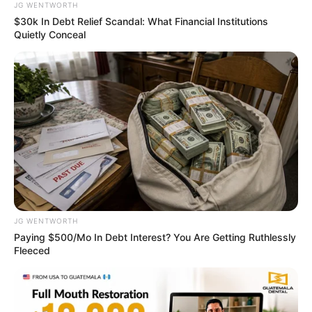
JG WENTWORTH
$30k In Debt Relief Scandal: What Financial Institutions
Quietly Conceal
เนื้อหาที่ได้รับการโปรโมต
JG WENTWORTH
Paying $500/Mo In Debt Interest? You Are Getting Ruthlessly
Fleeced
Walgreens Hides This $1 Generic Viagra - Here's Why
BOOSTARO