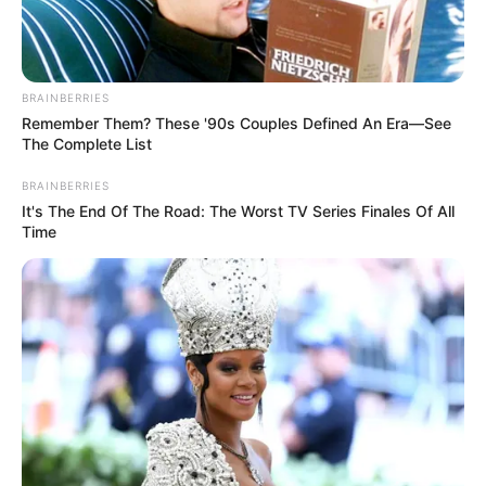
BRAINBERRIES
Surgeons: This Simple Method Ends Joint Pain &
Arthritis! Try It!
Remember Them? These '90s Couples Defined An Era—See
The Complete List
FORGE BODY
BRAINBERRIES
It's The End Of The Road: The Worst TV Series Finales Of All
Time
Why Are More Adults Experiencing Joint Stiffness?
JOINT CARE