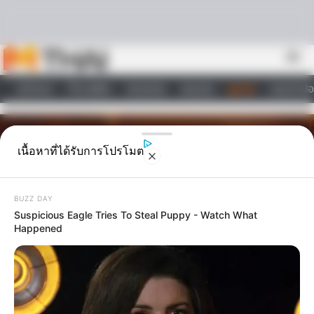
Skip to content
menu
หน้าแรก
ทำนายฝัน
ตรวจหวย
ผลบอล
ดูดวง
วอลเปเปอ
ไลฟ์สไตล์
เนื้อหาที่ได้รับการโปรโมต
BUZZ DAY
Suspicious Eagle Tries To Steal Puppy - Watch What
Happened