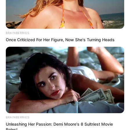
These '90s Couples Will Always Hold A Special Place
In Our Hearts
BRAINBERRIES
BRAINBERRIES
Once Criticized For Her Figure, Now She's Turning Heads
แนะนำ
BRAINBERRIES
ดูดวง
Unleashing Her Passion: Demi Moore's 8 Sultriest Movie
ดูเพิ่มเติม
Roles!