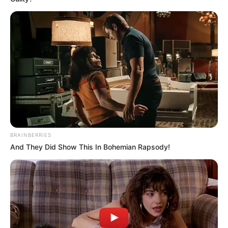
เสาร์ห้า คือ อะไร วันแรงจริงหรือหลอก ?
ฤกษ์มงคล
ฤกษ์สะเดาะเคราะห์ เสริมดวง 2569 ฤกษ์
มงคลสำหรับไหว้สา ทำบุญ ขอพร
BRAINBERRIES
And They Did Show This In Bohemian Rapsody!
ฤกษ์มงคล
ฤกษ์ดีขอพรพระพิฆเนศ วันวินายักจตุรถี