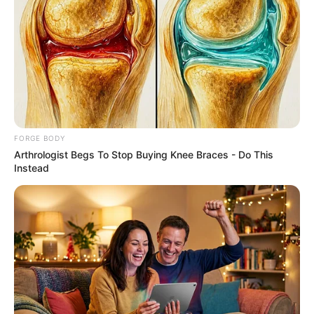
JG WENTWORTH
Bear Approaches Cat: What Happens Next Is Pure
Magic
BUZZ DAY
FORGE BODY
Arthrologist Begs To Stop Buying Knee Braces - Do This
Instead
Remember Hensel Twins? Grab Tissues Before You
See Them Now
BUZZ DAY