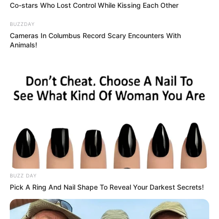
Co-stars Who Lost Control While Kissing Each Other
LEGAL
BUZZDAY
Cameras In Columbus Record Scary Encounters With
นโยบายคุกกี้
Animals!
นโยบายการคุ้มครองข้อมูลส่วนบุคคล
ติดต่อเรา
เกี่ยวกับเอ็มไทย
TOP CONTENT
วัดสวย
วัดสวยเชียงใหม่
ทำนายฝัน
สถิติหวยรายเดือน
BUZZ DAY
ดวงรายวัน
Pick A Ring And Nail Shape To Reveal Your Darkest Secrets!
บทสวดมนต์
วิธีบนไอ้ไข่