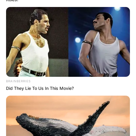
ดูดวง
เบอร์โทร คน Keep look เป๊ะทุกมุมดูดี
ทุกองศา คุณล่ะมีเลขคู่นี้ไหม
BRAINBERRIES
Did They Lie To Us In This Movie?
ดูดวง
วันที่ 1 ส.ค. 2569 วันคล้ายวันสำเร็จ
มรรคผลพระโพธิสัตว์กวนอิม