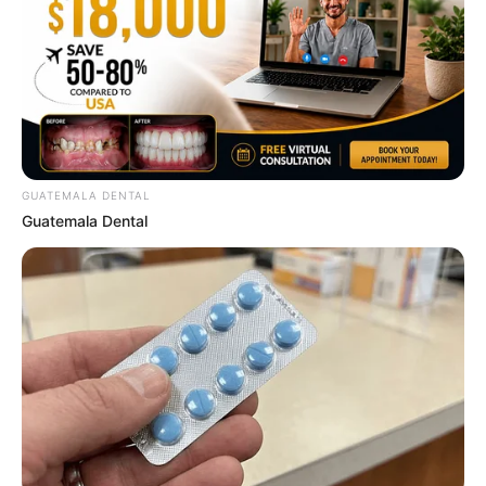
GUATEMALA DENTAL
Guatemala Dental
What Happened To The Blue Lagoon Cast? See
Them Now
BRAINBERRIES