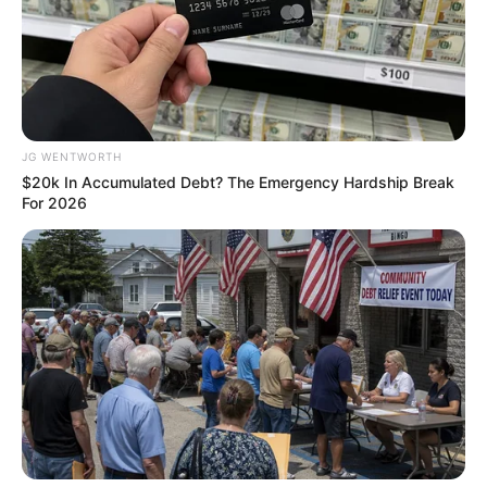
JG WENTWORTH
$20k In Accumulated Debt? The Emergency Hardship Break
For 2026
ลอตเตอรี่
หวย
เลขดัง
เลขนำโชค
เลขพารวย
เลขเด็ด
นักเขียน
อิสฺวาสุ
เชื่อในสิ่งที่เฮ็ด เฮ็ดในสิ่งที่เชื่อ