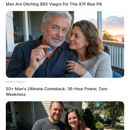
Men Are Ditching $80 Viagra For This 87¢ Blue Pill
Why this ordinary drink is the secret to feeling your
DIRECTMAX
best every day
50+ Man's Ultimate Comeback: 36-Hour Power, Zero
Weakness
CTA LOVE