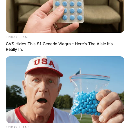
From Albinos To Polygamists: The World's Most
Unique Families
BRAINBERRIES
FRIDAY PLANS
CVS Hides This $1 Generic Viagra - Here's The Aisle It's
Really In.
Watch The Most Jaw‑Dropping Figure Skating
Moments
FRIDAY PLANS
BRAINBERRIES