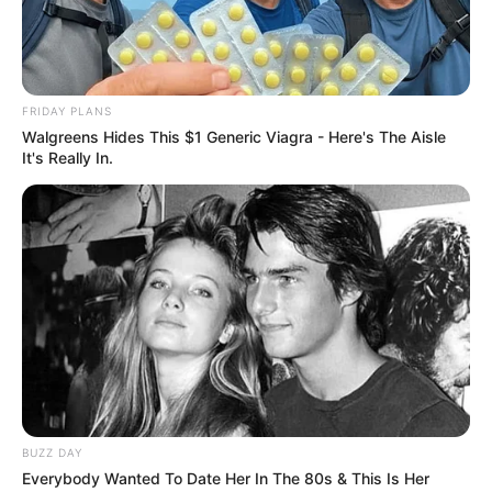
ทรวงอกที่เต้าไม่ชิดกัน บอกถึงความเป็นคนช่างใส่ใจคนอื่น
ดวงชะตาวาสนาดี จะมีคู่ดี และมีลูกที่ดีดั่งใจ
FRIDAY PLANS
Walgreens Hides This $1 Generic Viagra - Here's The Aisle
อกมีไฝหรือปาน
It's Really In.
ถ้ามีไฝบริเวณเต้านมถือว่าดี ชีวิตจะมั่งมีศรีสุข จะได้คู่ดี
และสุขสบายยิ่งขึ้นเมื่อมีลูกมีสามีแล้ว
อกกลมเล็ก
เป็นคนช่างคิดช่างกังวล มีความมุ่งมั่นเอาจริงเอาจังกับ
ชีวิต แต่ดวงชะตาไม่ดีนัก มักมีอุปสรรคและเรื่องให้ทุกข์ใจ
อยู่บ่อยครั้ง
BUZZ DAY
Everybody Wanted To Date Her In The 80s & This Is Her