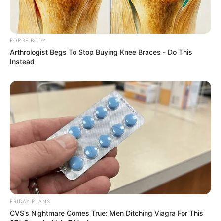
Critics Were Impressed By The Way She Portrayed
Grace Kelly
FORGE BODY
BRAINBERRIES
Arthrologist Begs To Stop Buying Knee Braces - Do This
Instead
Why this ordinary drink is the secret to feeling your
best every day
FRIDAY PLANS
CTA FAVORITE
CVS’s Nightmare Comes True: Men Ditching Viagra For This