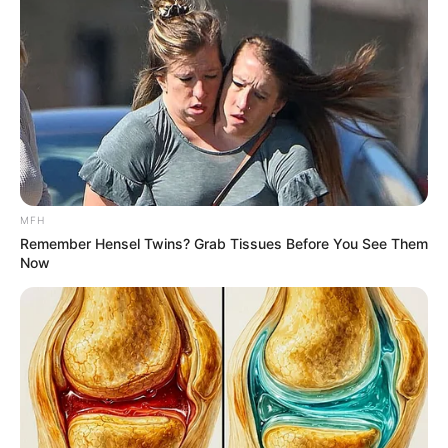
TV Couples Who Would Never Be Together: 9 Is Just
Too Weird
BRAINBERRIES
MFH
Remember Hensel Twins? Grab Tissues Before You See Them
Now