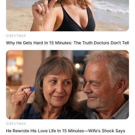
มาก ขยันขันแข็งดี ดวงชะตามีขึ้นมีลง ชีวิตต้องเหนื่อยกับ
การทำงานสร้างตนก่อนจึงจะสบาย จะพบเรื่องวุ่นวายใน
ชีวิตหลายครั้ง (แต่ถ้ายอดอกเล็กแล้วทรวงอกอิ่มเบียดชิด
กันถือว่าดี มีวาสนาที่ดี)
DIRECTMAX
Why He Gets Hard In 15 Minutes: The Truth Doctors Don't Tell
ลักษณะโหวงเฮ้งปาก บอกความร่ำรวย ปากอวบอิ่มมีชัยไป
DIRECTMAX
กว่าครึ่ง
He Rewrote His Love Life In 15 Minutes—Wife's Shock Says