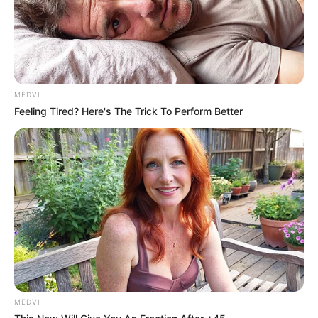
MEDVI
Feeling Tired? Here's The Trick To Perform Better
Who Will Take On The Iconic Role Next? Bond
Casting Rumors
BRAINBERRIES
MEDVI