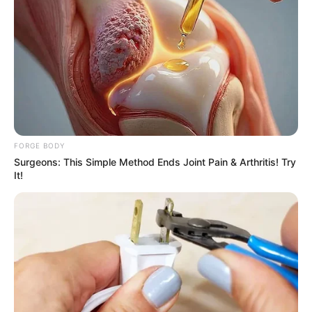
แนะนำ
ดูดวง
ดูเพิ่มเติม
FORGE BODY
Surgeons: This Simple Method Ends Joint Pain & Arthritis! Try
It!
ดูดวง
เบอร์โทร คน Keep look เป๊ะทุกมุมดูดี
ทุกองศา คุณล่ะมีเลขคู่นี้ไหม