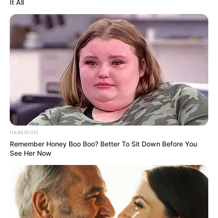
It All
ข้อมูลโดย : อ.แพธ ลูกแก้วเทพเจ้าไอยคุปต์
HOROLive
ดูดวง
สดบนมือถือ ทุกที่ทุกเวลา กับหมอดู
คุณภาพที่เราคัดสรรมาแล้ว
หมอดูอารมณ์ดีมีเพียบ ดาวน์โหลดเลย
:
http://bit.ly/2OeDz8r
รายละเอียดเพิ่มเติม
https://live.horolive.com/
HABERION
Remember Honey Boo Boo? Better To Sit Down Before You
See Her Now