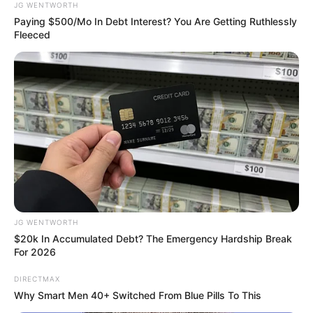
JG WENTWORTH
Paying $500/Mo In Debt Interest? You Are Getting Ruthlessly
Fleeced
Most People Don't Know That These 8 Celebrities Are
Muslim
BRAINBERRIES
JG WENTWORTH
$20k In Accumulated Debt? The Emergency Hardship Break
For 2026
The Influencer Who Went Viral For Inspiring GRWMs
DIRECTMAX
BRAINBERRIES
Why Smart Men 40+ Switched From Blue Pills To This