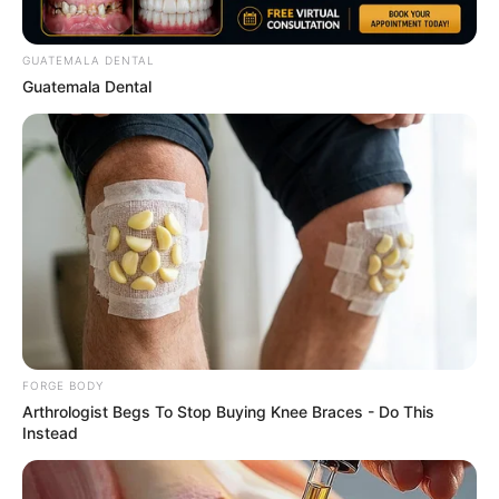
GUATEMALA DENTAL
Guatemala Dental
10 World Cup 2026 Facts Every Football Fan Should
Know
BRAINBERRIES
FORGE BODY
Arthrologist Begs To Stop Buying Knee Braces - Do This
Instead