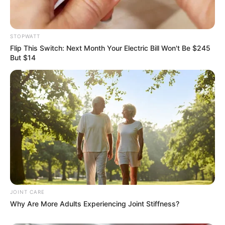
STOPWATT
Flip This Switch: Next Month Your Electric Bill Won't Be $245
But $14
ดูดวง
วันที่ 1 ส.ค. 2569 วันคล้ายวันสำเร็จ
มรรคผลพระโพธิสัตว์กวนอิม
สีมงคล
JOINT CARE
แจกตาราง สีมงคลตามราศี 2569 ประจำ
Why Are More Adults Experiencing Joint Stiffness?
เดือนสิงหาคม โดย อ.รักษ์ เลขเด็ด