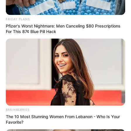
ดูดวง
ดูโหงวเฮ้ง จากรูปทรง
FRIDAY PLANS
Pfizer's Worst Nightmare: Men Canceling $80 Prescriptions
For This 87¢ Blue Pill Hack
หน้าอก แบบไหนกันที่บ่ง
บอกว่า คุณมีดวงชะตา และ
วาสนาดี
ดูโหงวเฮ้ง จากรูปทรงของหน้าอก มาดูกันว่าหน้าอกแบบไหนที่หมาย
ถึงการมีดวงชะตาและวาสนาที่ดี และหน้าอกแต่ละแบบบอกชะตาชีวิต
คุณเอาไว้อย่างไร เช็กเลย
BRAINBERRIES
The 10 Most Stunning Women From Lebanon - Who Is Your
Favorite?
Home
/
ดูดวง
/ ดูโหงวเฮ้ง จากรูปทรงหน้าอก แบบไหนกันที่บ่งบอกว่า คุณ