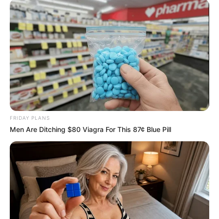
สีมงคล
ดูเพิ่มเติม
สีมงคล
FRIDAY PLANS
แจกตาราง สีมงคลตามราศี 2569 ประจำ
Men Are Ditching $80 Viagra For This 87¢ Blue Pill
เดือนกรกฎาคม โดย อ.รักษ์ เลขเด็ด