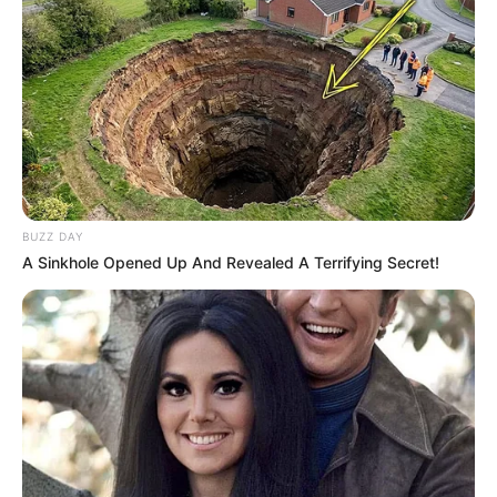
BUZZ DAY
From Baddies To Sweethearts: These 9 Actresses
A Sinkhole Opened Up And Revealed A Terrifying Secret!
Can Do It All
BRAINBERRIES
Remember Them? These '90s Couples Defined An
Era—See The Complete List
BRAINBERRIES