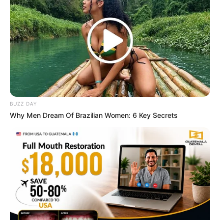
Tropes Hollywood Invented That Have Nothing To Do
With Reality
BRAINBERRIES
BUZZ DAY
Why Men Dream Of Brazilian Women: 6 Key Secrets
Tallest Women On Earth — Their Height Is Jaw-
Dropping
BRAINBERRIES