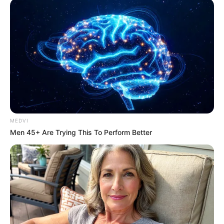
Date
BRAINBERRIES
MEDVI
Men 45+ Are Trying This To Perform Better
Culkin Cracks Up The Web With His Own Version Of
‘Home Alone’
BRAINBERRIES