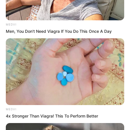
MEDVI
Men, You Don't Need Viagra If You Do This Once A Day
Busting Movie Myths! Common Clichés That Don't
Reflect Reality
BRAINBERRIES
When Fame Meets Fragility: 6 Celebrity Stories You
Won't Forget
BRAINBERRIES
MEDVI
4x Stronger Than Viagra! This To Perform Better