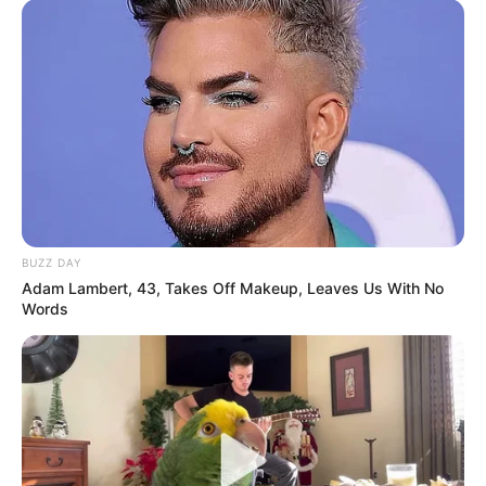
Why this ordinary drink is the secret to feeling your
BUZZ DAY
best every day
Adam Lambert, 43, Takes Off Makeup, Leaves Us With No
Words
CTA FAVORITE