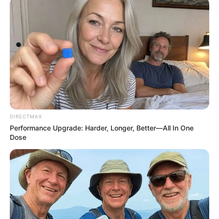
มีดวงชะตา และ วาสนาดี
ดูดวง
|
2 ก.ค. 2019
แบ่งปัน
เสน่ห์ของหญิงสาว “หน้าอก” ถือเป็นจุดที่ดึงดูดเพศตรง
ข้ามได้อย่างดี แต่ในหลักของโหงวเฮ้ง ลักษณะของ
ทรวงอกหญิงสาวก่อนที่จะมีการปรับแต่งหรือศัลยกรรม
DIRECTMAX
จะสามารถบ่งบอกถึงดวงชะตาวาสนาของหญิงผู้นั้นได้อีก
Performance Upgrade: Harder, Longer, Better—All In One
ด้วย
Dose
ดูโหงวเฮ้ง จากรูปทรงของหน้าอก
อกห่างกัน