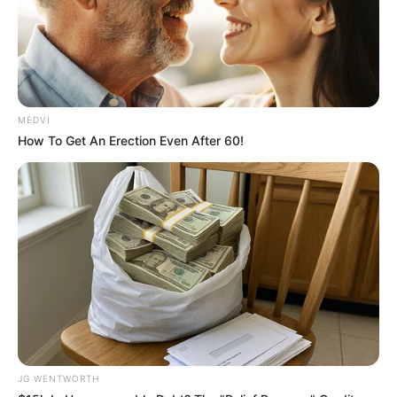
MEDVI
How To Get An Erection Even After 60!
ดูดวง
ดูโหงวเฮ้ง
ทายนิสัย
ทำนาย
อ.แพธ ลูกแก้วเทพเจ้าไอยคุปต์
โหงวเฮ้งดี
นักเขียน
อิสฺวาสุ
เชื่อในสิ่งที่เฮ็ด เฮ็ดในสิ่งที่เชื่อ
JG WENTWORTH
เนื้อหาที่ได้รับการโปรโมต