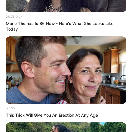
BUZZ DAY
Marlo Thomas Is 86 Now - Here's What She Looks Like
Today
Is The Movie "Danish Girl" A True Story?
BRAINBERRIES
MEDVI
This Trick Will Give You An Erection At Any Age