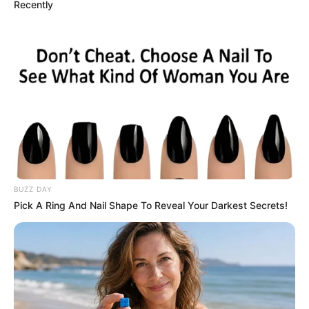
Recently
อกกลม
ทรวงอกเป็นทรงกลมอวบอิ่มกำลังดี บอกถึงความมีเสน่ห์
ดวงชะตาจะมีผู้ส่งเสริมสนับสนุนให้ได้ดี เป็นคนไม่ช่างพูด
แต่ช่างเอาอกเอาใจ
ยอดอก หรือปานนม เป็นวงกว้าง
บอกถึงความเป็นคนมีสติปัญญาดี ชอบคิดชอบวางแผน
BUZZ DAY
Pick A Ring And Nail Shape To Reveal Your Darkest Secrets!
ดวงชะตาดี เป็นคนมีวาสนา มีเกียรติ มีชื่อเสียง ชีวิตไม่
ลำบาก
ยอดอก หรือปานนม เป็นวงเล็ก
บอกถึงความเป็นคนทะเยอทะยาน มีความคิดความฝัน