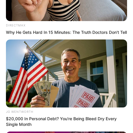
สีมงคล
แจกตาราง สีมงคลตามราศี 2569 ประจำ
เดือนมิถุนายน โดย อ.รักษ์ เลขเด็ด
DIRECTMAX
Why He Gets Hard In 15 Minutes: The Truth Doctors Don't Tell
สีมงคล
เว็บไซต์นี้ใช้คุกกี้
แจกตาราง สีมงคลตามราศี 2569 ประจำ
เพื่อการนำเสนอเนื้อหาที่ดี รวมถึงการจัดการข้อมูลส่วนบุคคล เพื่อให้คุณได้รับ
เดือนพฤษภาคม โดย อ.รักษ์ เลขเด็ด
ประสบการณ์ที่ดีบนบริการของเว็บไซต์เรา หากคุณใช้บริการเว็บไซต์นี้ต่อไปโดย
ไม่มีการปรับตั้งค่าใดๆนั้น แสดงว่าคุณยอมรับนโยบายคุกกี้และนโยบายส่วน
บุคคลของเรา
JG WENTWORTH
$20,000 In Personal Debt? You're Being Bleed Dry Every
ยอมรับ
เรียนรู้เพิ่มเติม
Single Month