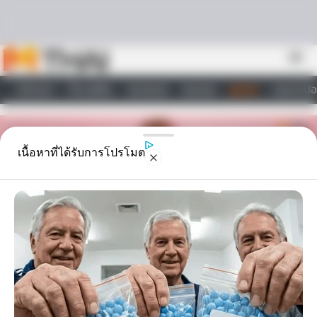
Skip to content
menu
หน้าแรก
ทำนายฝัน
ตรวจหวย
ผลบอล
ดูดวง
วอลเปเปอ
ไลฟ์สไตล์
เนื้อหาที่ได้รับการโปรโมต