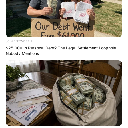
JG WENTWORTH
What Happened To The Blue Lagoon Cast? See
$25,000 In Personal Debt? The Legal Settlement Loophole
Them Now
Nobody Mentions
BRAINBERRIES