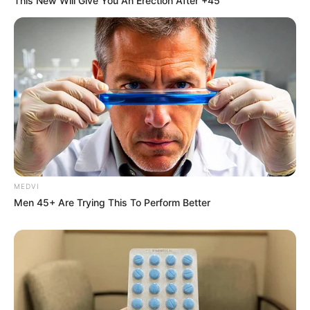
This New Will Give You An Erection After +45
Why everything you thought you knew about water
might be wrong
CTA LOVE
She Took Her Love For Horses To A Whole New Level
BRAINBERRIES
MEDVI
Men 45+ Are Trying This To Perform Better