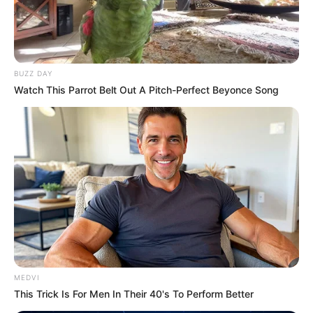
BUZZ DAY
Top 8 People Living Strange But Happy Lifestyles
Watch This Parrot Belt Out A Pitch-Perfect Beyonce Song
BRAINBERRIES
MEDVI
This Trick Is For Men In Their 40's To Perform Better
Tarantino’s Latest Effort Will Probably Be His Best To