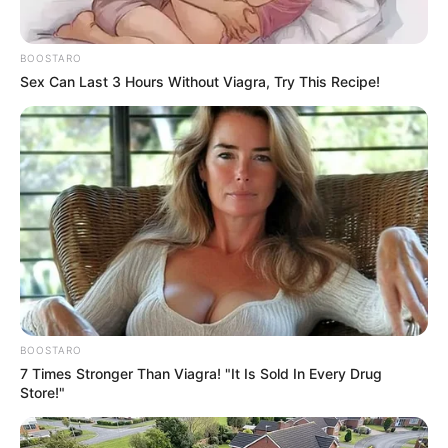
Discover 15 Surprising Things Forbidden By The
Bible
BRAINBERRIES
BOOSTARO
Sex Can Last 3 Hours Without Viagra, Try This Recipe!
8 Movies Based On Real Stories That Give Us
BOOSTARO
Shivers
7 Times Stronger Than Viagra! "It Is Sold In Every Drug
BRAINBERRIES
Store!"