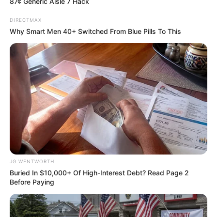
87¢ Generic Aisle 7 Hack
DIRECTMAX
Why Smart Men 40+ Switched From Blue Pills To This
And They Did Show This In Bohemian Rapsody!
BRAINBERRIES
JG WENTWORTH
Buried In $10,000+ Of High-Interest Debt? Read Page 2
Before Paying