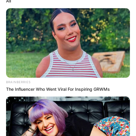
All
8 Movies Based On Real Stories That Give Us
Shivers
BRAINBERRIES
BRAINBERRIES
The Influencer Who Went Viral For Inspiring GRWMs
The 90s Was A Fantastic Decade For Fans Of Action
Movies
BRAINBERRIES