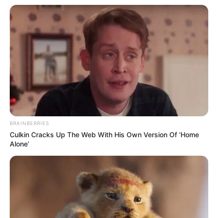
BRAINBERRIES
BRAINBERRIES
Culkin Cracks Up The Web With His Own Version Of ‘Home
Mystery Solved: Here's Why These 9 Actors Left
Alone’
Their TV Shows
BRAINBERRIES