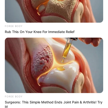
Where Are They Now? 9 Ex-Actors Found
Unexpected Career Paths
FORGE BODY
BRAINBERRIES
Rub This On Your Knee For Immediate Relief
FORGE BODY
Guess Their Job — Most People Get It Wrong
Surgeons: This Simple Method Ends Joint Pain & Arthritis! Try
BRAINBERRIES
It!