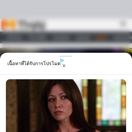
Skip to content
menu
หน้าแรก
ทำนายฝัน
ตรวจหวย
ผลบอล
ดูดวง
วอลเปเปอ
ไลฟ์สไตล์
เนื้อหาที่ได้รับการโปรโมต