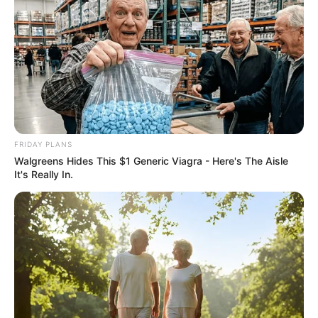
แจกตาราง สีมงคลตามราศี 2569 ประจำ
เดือนสิงหาคม โดย อ.รักษ์ เลขเด็ด
ฤกษ์มงคล
ดูเพิ่มเติม
FRIDAY PLANS
Walgreens Hides This $1 Generic Viagra - Here's The Aisle
It's Really In.
ฤกษ์มงคล
เสาร์ห้า คือ อะไร วันแรงจริงหรือหลอก ?