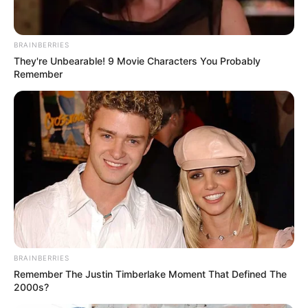
ดูดวง
เลขเศรษฐี 12 ราศี ประจำ
BRAINBERRIES
They're Unbearable! 9 Movie Characters You Probably
Remember
งวดวันที่ 16 พ.ค. 62 โดย
อ.แมน กับ เลขปลดหนี้พา
รวย
เลขเศรษฐี 12 ราศี ประจำงวดวันที่ 16 พฤษภาคม 2562 โดย อ.แมน
พลังเลข จัดตัวเลขนำโชค 12 ราศี ให้แบบตรงๆ พร้อมเคล็ดลับเรียก
โชคลาภให้เข้ามือไม่ขาด พลาดไม่ได้แล้ว
BRAINBERRIES
Remember The Justin Timberlake Moment That Defined The
2000s?
Home
/
ดูดวง
/ เลขเศรษฐี 12 ราศี ประจำงวดวันที่ 16 พ.ค. 62 โดย