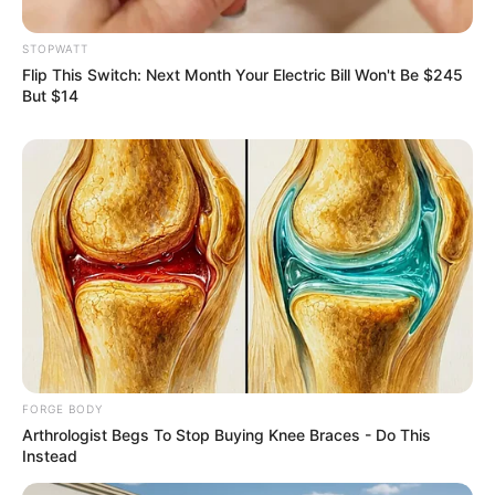
STOPWATT
TOP CONTENT
Flip This Switch: Next Month Your Electric Bill Won't Be $245
But $14
วัดสวย
วัดสวยเชียงใหม่
ทำนายฝัน
สถิติหวยรายเดือน
ดวงรายวัน
บทสวดมนต์
วิธีบนไอ้ไข่
ไหว้ท้าวเวสสุวรรณ
วิธีไหว้วัดแขก
วอลเปเปอร์พระแม่ลักษมี
วอลเปเปอร์ ฟรี
FORGE BODY
สีมงคล
Arthrologist Begs To Stop Buying Knee Braces - Do This
Instead