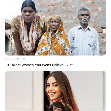
อ.แมน กับ เลขปลดหนี้พารวย
ดูดวง
|
13 พ.ค. 2019
แบ่งปัน
เลขเศรษฐี 12 ราศี
ประจำงวดวันที่ 16 พฤษภาคม 2562
โดย อ.แมน พลังเลข วิเคราะห์ ตัวเลขนำโชค 12 ราศี มา
ให้แบบตรงๆ จัดเต็มพร้อมเคล็ดลับเพิ่มพลังดวง เรียกโชค
BRAINBERRIES
ลาภให้เข้ามือไม่ขาด งานนี้ปลดหนี้ได้พารวยด้วย!
10 Tallest Women You Won't Believe Exist
เนื้อหาที่เกี่ยวข้อง>>
เลขเด็ด งวดวันที่ 16 พ.ค. 62 โดย
อ.รักษ์ เลขเด็ด แม่นนะ ไม่ตามไหวหรอ?
เนื้อหาที่เกี่ยวข้อง>>
หวยซองเขียนมือ งวดวันที่ 16 พ.ค.
62 มัดรวมทุกเซียนดัง จัดให้เน้นๆ เหมือนเดิม