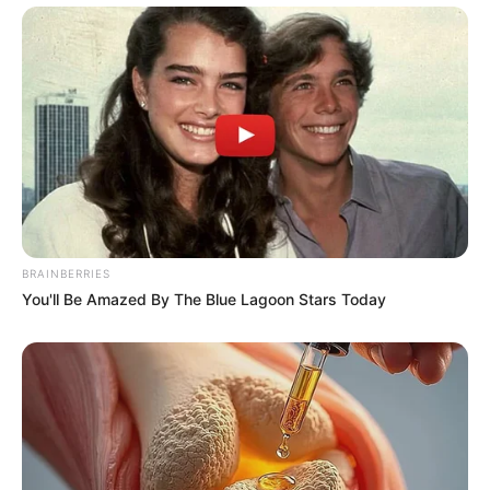
What Happened To Laura San Giacomo? She's Still
Stunning Today!
BRAINBERRIES
Take A Look At Demi Moore's Most Iconic And
Provocative Roles
BRAINBERRIES
BRAINBERRIES
You'll Be Amazed By The Blue Lagoon Stars Today