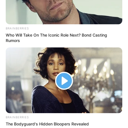
She Took Her Love For Horses To A Whole New Level
BRAINBERRIES
Some Moments Got Out Of Control Quickly
BRAINBERRIES
Who Will Take On The Iconic Role Next? Bond Casting
BRAINBERRIES
Rumors
Culkin Cracks Up The Web With His Own Version Of
BRAINBERRIES
‘Home Alone’
The Bodyguard's Hidden Bloopers Revealed