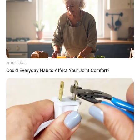
MThai เชื่อในสิ่งที่ทำ ทำในสิ่งที่เชื่อ
รับข่าวสารเลขมงคล สถิติเลขดัง ดวงรายวัน รายเดือน รายปี
พร้อมแนะนำวิธีเสริมดวง
ลุ้นรับรางวัลจากกิจกรรมเสริมความเป็นมงคลให้กับตัวท่านเอง
JOINT CARE
เปิดสมัครสมาชิก (ฟรี) เร็วๆนี้
Could Everyday Habits Affect Your Joint Comfort?
LEGAL
นโยบายคุกกี้
นโยบายการคุ้มครองข้อมูลส่วนบุคคล
ติดต่อเรา
เกี่ยวกับเอ็มไทย