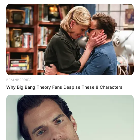
ลอตเตอรี่
หวย
อ.แมน พลังเลข
เคล็ดลับเสริมดวง
เลขนำโชค
เลขเด็ด
เลขเศรษฐี 12 ราศี
เสริมโชคลาภ
BRAINBERRIES
นักเขียน
Why Big Bang Theory Fans Despise These 8 Characters
อิสฺวาสุ
เชื่อในสิ่งที่เฮ็ด เฮ็ดในสิ่งที่เชื่อ
เนื้อหาที่ได้รับการโปรโมต