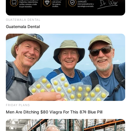
ทุกองศา คุณล่ะมีเลขคู่นี้ไหม
GUATEMALA DENTAL
Guatemala Dental
ดูดวง
วันที่ 1 ส.ค. 2569 วันคล้ายวันสำเร็จ
มรรคผลพระโพธิสัตว์กวนอิม
FRIDAY PLANS
Men Are Ditching $80 Viagra For This 87¢ Blue Pill
สีมงคล