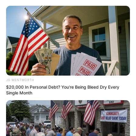
JG WENTWORTH
These '90s Couples Will Always Hold A Special Place
$20,000 In Personal Debt? You're Being Bleed Dry Every
In Our Hearts
Single Month
BRAINBERRIES