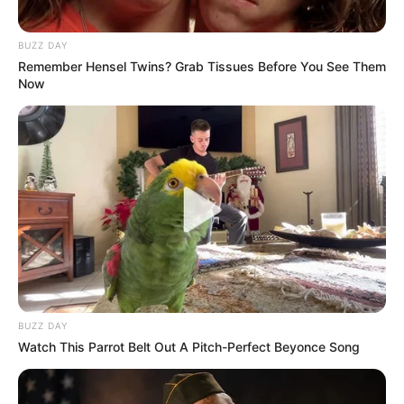
Top 10 Pop Divas - Number 4 May Shock You
BRAINBERRIES
BUZZ DAY
Remember Hensel Twins? Grab Tissues Before You See Them
Now
17 Rare Churches Underground That Still Exist
BRAINBERRIES
BUZZ DAY
Watch This Parrot Belt Out A Pitch-Perfect Beyonce Song