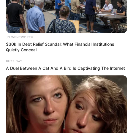
JG WENTWORTH
$30k In Debt Relief Scandal: What Financial Institutions
90s Hair Trends That Screamed "Please Don't Try"
Quietly Conceal
BRAINBERRIES
BUZZ DAY
A Duel Between A Cat And A Bird Is Captivating The Internet