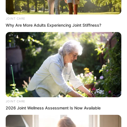
ฤกษ์มงคล
ฤกษ์สะเดาะเคราะห์ เสริมดวง 2569 ฤกษ์
JOINT CARE
มงคลสำหรับไหว้สา ทำบุญ ขอพร
Why Are More Adults Experiencing Joint Stiffness?
ฤกษ์มงคล
ฤกษ์ดีขอพรพระพิฆเนศ วันวินายักจตุรถี
พฤษภาคม 2569
JOINT CARE
2026 Joint Wellness Assessment Is Now Available