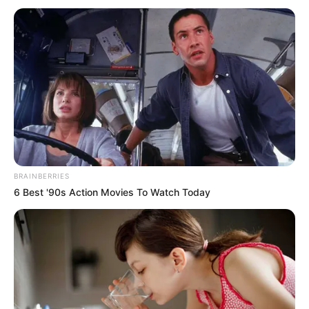
จันทรุปราคา!!!ส่งผลต่อราศีใดบ้าง ดีหรือร้าย?
BRAINBERRIES
6 Best '90s Action Movies To Watch Today