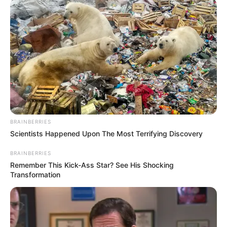
BRAINBERRIES
BRAINBERRIES
Scientists Happened Upon The Most Terrifying Discovery
BRAINBERRIES
Why everything you thought you knew about water
might be wrong
Remember This Kick-Ass Star? See His Shocking
Transformation
CTA LOVE
Top 9 Most Controversial 'Late Show' Moments
BRAINBERRIES