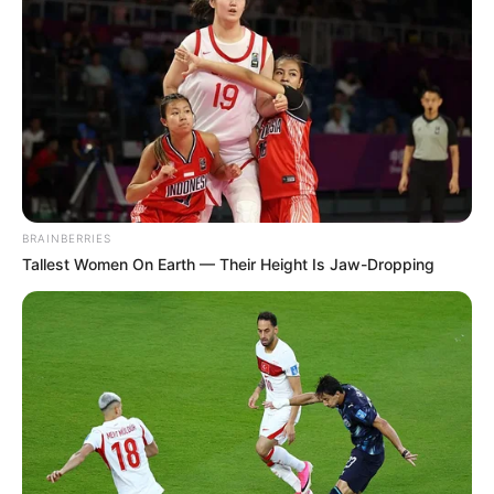
Top 8 Movies Based On Real Life. You Have To Watch
Them!
BRAINBERRIES
The Most Unexpected Wedding Dance Moments
BRAINBERRIES
BRAINBERRIES
Tallest Women On Earth — Their Height Is Jaw-Dropping
Films To Make You Question Everything You Know
About Cinema