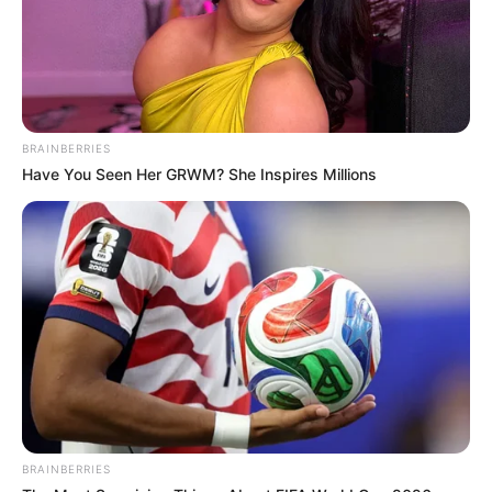
BRAINBERRIES
Have You Seen Her GRWM? She Inspires Millions
Japan's Oldest Doctors Say Memory Loss Isn't Age:
Just Stop Drinking These 3 Beverages
COGNITIVE WELLNESS
BRAINBERRIES