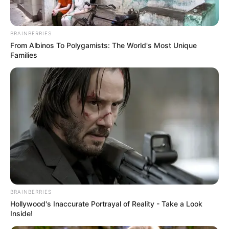
ดูดวง
จันทรุปราคา 31
BRAINBERRIES
From Albinos To Polygamists: The World's Most Unique
ม.ค.พระจันทร์สีเลือด ส่ง
Families
ผลร้ายต่อราศีอะไรบ้าง?
ตำนานมีว่า พระราหูกับพระจันทร์และพระอาทิตย์มีเรื่องโกรธเคืองกัน
อยู่ คือเมื่อครั้งเทวดากวนน้ำอมฤต เทวดาพยายามกีดกันไม่ให้พวก
อสูรได้ดื่มน้ำอมฤต
Home
/
ดูดวง
/ จันทรุปราคา 31 ม.ค.พระจันทร์สีเลือด ส่งผลร้ายต่อราศี
BRAINBERRIES
อะไรบ้าง?
Hollywood's Inaccurate Portrayal of Reality - Take a Look
Inside!
ดูดวง
|
31 ม.ค. 2018