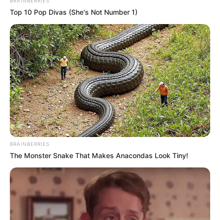
BRAINBERRIES
Top 10 Pop Divas (She's Not Number 1)
Busting Movie Myths! Common Clichés That Don't
Reflect Reality
BRAINBERRIES
BRAINBERRIES
The Monster Snake That Makes Anacondas Look Tiny!