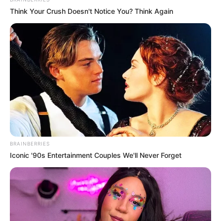
BUZZ DAY
Think Your Crush Doesn't Notice You? Think Again
BRAINBERRIES
Pick A Ring And Nail Shape To Reveal Your Darkest
Iconic '90s Entertainment Couples We'll Never Forget
Secrets!
BUZZ DAY