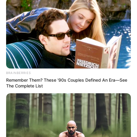
แบ่งปัน
ความเชื่อโบราณเกี่ยวกับการเกิด จันทรุปราคา หมายถึง
วันพระจันทร์สีเลือด คนสมัยก่อนเมื่อเห็นก็เชื่อว่าพระราหู
มาอมดวงจันทร์ ตำนานมีว่า พระราหูกับพระจันทร์และ
พระอาทิตย์มีเรื่องโกรธเคืองกันอยู่ คือเมื่อครั้งเทวดากวน
น้ำอมฤต เทวดาพยายามกีดกันไม่ให้พวกอสูรได้ดื่มน้ำ
อมฤต แต่พระราหูซึ่งมีกำเนิดเป็นอสูรตระกูลแทตย์ได้
BRAINBERRIES
Remember Them? These '90s Couples Defined An Era—See
ปลอมตัวเป็นเทวดา และได้เล็ดลอดเข้าไปดื่มน้ำอมฤตนั้น
The Complete List
ได้สำเร็จ
ฝ่ายพระอาทิตย์และพระจันทร์ ซึ่งเป็นเทวดาอยู่ในที่
ประชุม เห็นพระราหูทำเช่นนั้น จึงทูลพระนารายณ์ให้ทรง
ทราบ พระนารายณ์กริ้วจึงเอาจักรขว้าง ถูกราหูขาดสอง
ท่อนแต่ก็ไม่ตาย เพราะได้ดื่มน้ำอมฤตเข้าไปแล้ว ท่อนหัว