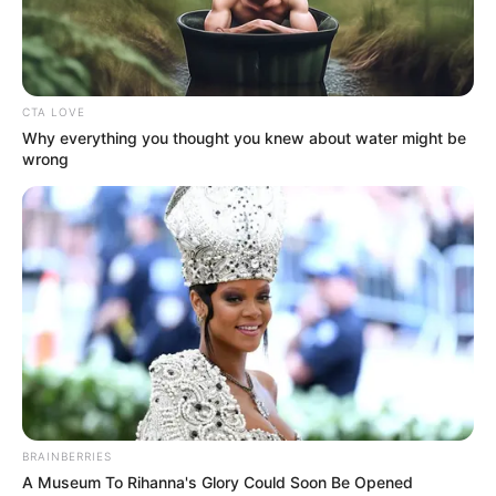
กลายเป็นพระเกตุ (ตำนานว่าพระเกตุมีลูกเป็นดาวหาง
และผีพุ่งใต้)
ตั้งแต่นั้นมา พระราหูประกาศเป็นศัตรูกับพระจันทร์และ
CTA LOVE
Why everything you thought you knew about water might be
พระอาทิตย์ทันที คือพระราหูคอยจับพระจันทร์และ
wrong
พระอาทิตย์กินหรืออมไว้เพื่อเป็นการแก้แค้น ถ้าอม
พระจันทร์เราเรียกว่าจันทรุปราคา ถ้าอมพระอาทิตย์เรา
เรียกว่าสุริยุปราคา ชาวบ้านเรียก “มีสูรย์มีจันทร์” หรือ
“จัทนคราส สุริยคราส”
BRAINBERRIES
A Museum To Rihanna's Glory Could Soon Be Opened