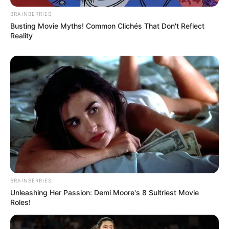
BRAINBERRIES
Busting Movie Myths! Common Clichés That Don't Reflect
Reality
Remember The Justin Timberlake Moment That
Defined The 2000s?
BRAINBERRIES
BRAINBERRIES
Unleashing Her Passion: Demi Moore's 8 Sultriest Movie
Roles!