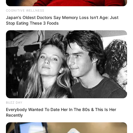
COGNITIVE WELLNESS
Japan's Oldest Doctors Say Me​mory Lo​ss Isn't Age: Just
Stop Eating These 3 Foods
How To Get An Erection Even After 60!
MEDVI
BUZZ DAY
Everybody Wanted To Date Her In The 80s & This Is Her
Recently