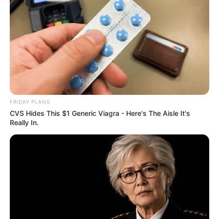
If You Owe $20,000 Across 4 Credit Cards, Stop
Sending 4 Separate Checks
JG WENTWORTH
FRIDAY PLANS
CVS Hides This $1 Generic Viagra - Here's The Aisle It's
Really In.
เว็บไซต์นี้ใช้คุกกี้
This New Will Give You An Erection After +45
เพื่อการนำเสนอเนื้อหาที่ดี รวมถึงการจัดการข้อมูลส่วนบุคคล เพื่อให้คุณได้รับ
MEDVI
ประสบการณ์ที่ดีบนบริการของเว็บไซต์เรา หากคุณใช้บริการเว็บไซต์นี้ต่อไปโดย
ไม่มีการปรับตั้งค่าใดๆนั้น แสดงว่าคุณยอมรับนโยบายคุกกี้และนโยบายส่วน
บุคคลของเรา