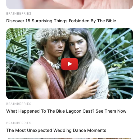
BRAINBERRIES
Discover 15 Surprising Things Forbidden By The Bible
These '90s Couples Will Always Hold A Special Place
In Our Hearts
BRAINBERRIES
BRAINBERRIES
What Happened To The Blue Lagoon Cast? See Them Now
BRAINBERRIES
The Most Unexpected Wedding Dance Moments
Did You Notice How Natural Simba’s Movements
Looked In The Movie?