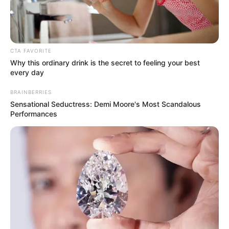
ความเชื่อโบราณ
จันทรุปราคา
พระจันทร์สีเลือด
พระราหู
ราหูอมจันทร์
นักเขียน
CTA FAVORITE
อิสฺวาสุ
Why this ordinary drink is the secret to feeling your best
every day
เชื่อในสิ่งที่เฮ็ด เฮ็ดในสิ่งที่เชื่อ
BRAINBERRIES
Sensational Seductress: Demi Moore's Most Scandalous
Performances
เนื้อหาที่ได้รับการโปรโมต