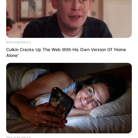
The Bodyguard's Hidden Bloopers Revealed
BRAINBERRIES
BRAINBERRIES
Culkin Cracks Up The Web With His Own Version Of ‘Home
Alone’
Remember Albert? You Better Sit Down Before You
See Him Today
BRAINBERRIES