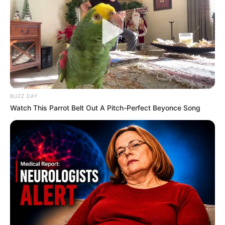
BUZZ DAY
Watch This Parrot Belt Out A Pitch-Perfect Beyonce Song
CVS Hides This $1 Generic Viagra - Here's The Aisle
It's Really In.
FRIDAY PLANS