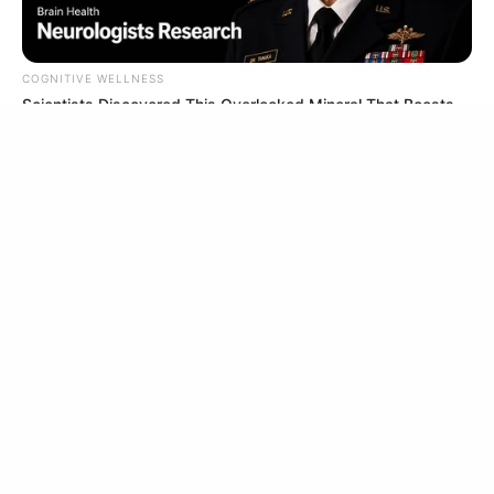
ยอมรับ
เรียนรู้เพิ่มเติม
COGNITIVE WELLNESS
Scientists Discovered This Overlooked Mineral That Boosts
Memory In Seniors Over 60
Feeling Tired? Here's The Trick To Perform Better
MEDVI
JG WENTWORTH
$20k In Accumulated Debt? The Emergency Hardship Break
For 2026