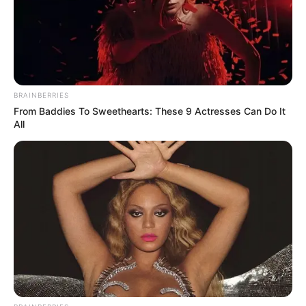
Why this ordinary drink is the secret to feeling your
best every day
CTA FAVORITE
BRAINBERRIES
From Baddies To Sweethearts: These 9 Actresses Can Do It
All
This Woman Chose To Live Like A Horse
BRAINBERRIES