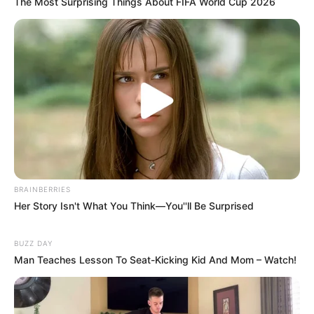
The Most Surprising Things About FIFA World Cup 2026
Video Of Giant Anaconda Is Going Viral All Over The
World. Watch
HABERION
BRAINBERRIES
Her Story Isn't What You Think—You''ll Be Surprised
BUZZ DAY
Man Teaches Lesson To Seat-Kicking Kid And Mom – Watch!
Japan's Oldest Doctors Say Memory Loss Isn't Age:
Just Stop Eating These 3 Foods
NEUROMIND PRO