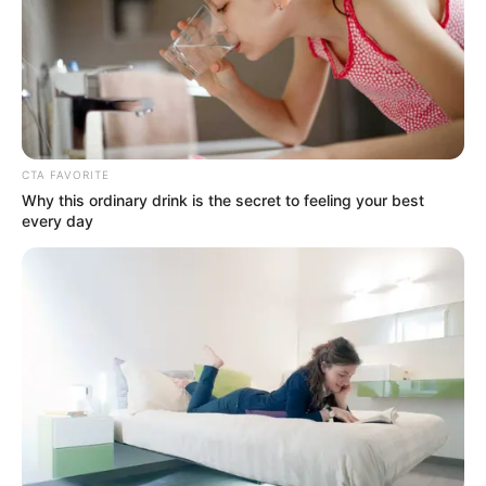
ราศีมีน
เป็นราศีที่มีการเปลี่ยนแปลงหลายอย่าง โดย
เฉพาะเรื่องของการ
เงินจะมีโชคมากขึ้น มีโอกาสได้เงิน
ก้อน และโชคด้านอสังหาริมทรัพย์ก็กำลังเข้ามา
ในปี
2561 เป็นปีแห่งการเริ่มต้นใหม่ ใครอยากจะลงทุนทำ
CTA FAVORITE
ธุรกิจมีสิทธิ์รุ่ง
เช็ค
เบอร์มงคล
จาก
อ
.
ช้าง
ทศพร ได้ที่นี่
Why this ordinary drink is the secret to feeling your best
:
https://goo.gl/eRPR7p
every day
ราศีเมษ
อยู่ในเกณฑ์ที่ดวงดีขึ้น โดยเฉพาะเรื่องการงาน
จะมีความ
ก้าวหน้า มีความสำเร็จหลายอย่าง เพราะมีโชค
ด้านการเจรจา
แต่ในระหว่างปี 2561 ชีวิตจะมีความ
ผันผวน มีเรื่องวุ่นวาย มีการเปลี่ยนแปลงค่อนข้าง
เยอะ
เช็ค
เบอร์มงคล
จาก
อ
.
ช้าง
ทศพร ได้ที่นี่