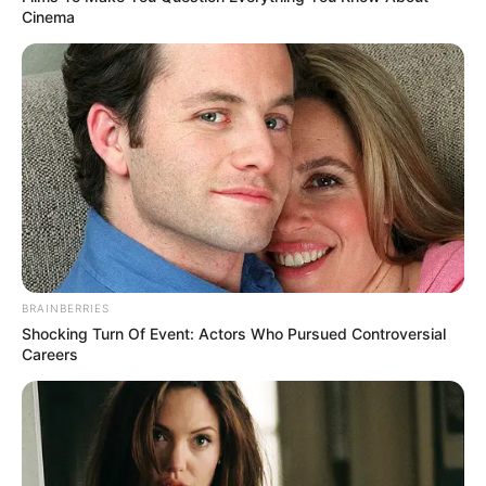
Cinema
This New Will Give You An Erection After +45
MEDVI
BRAINBERRIES
Shocking Turn Of Event: Actors Who Pursued Controversial
Careers
$20,000 In Personal Debt? You're Being Bleed Dry