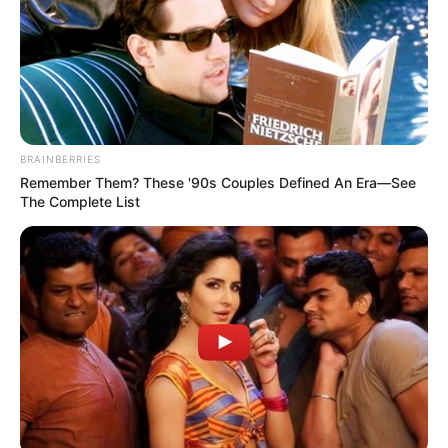
เดียว แต่จะพบความสำเร็จจากความเหนื่อยนั้น
ส่วน
การ
เงินต้องดูแลเป็นพิเศษ อาจจะมีความติดขัด ถูกโกง หรือมี
ปัญหาเกิดขึ้นง่ายๆ
เช็ค
เบอร์
มงคล
จาก
อ
.
ช้าง
ทศพร ได้ที่นี่ :
https://goo.gl/EKsh7c
BRAINBERRIES
Remember Them? These '90s Couples Defined An Era—See
ราศีกรกฎ
จะมีโชคในเรื่องการเดินทางไกล
ถึงแม้มีดาว
The Complete List
ราหูเข้ามา แต่ดาวดวงนี้จะส่งผลดีสำหรับการทำธุรกิจที่
เกี่ยวข้องกับการเดินทางไปต่างประเทศ หรือ การขายของ
ออนไลน์ จะมีโอกาสสำเร็จ มั่งคั่ง ร่ำรวยมากยิ่งขึ้น
เช็ค
เบอร์มงคล
จาก
อ
.
ช้าง
ทศพร ได้ที่นี่
:
https://goo.gl/fZXTwk