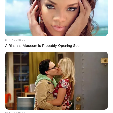
ราศีตุลย์
ปี 2561 จัดว่าเป็นปีทอง ใครที่ยังเป็นโสดอยู่ รอ
ลุ้นฟัง
ข่าว
ดีกันได้เลย ส่วนการงานที่ตั้งใจไว้จะสานต่อได้
สำเร็จ บวกก้าวหน้าเป็นอย่างดี และโดดเด่นที่สุดคือการ
BRAINBERRIES
A Rihanna Museum Is Probably Opening Soon
เงิน ถือเป็นราศีที่ติดอันดับในเรื่องของความมั่งคั่งร่ำรวย
เช็ค
เบอร์มงคล
จาก อ.ช้าง ทศพร ได้ที่นี่
:
https://goo.gl/vfX6ht
ราศีพิจิก
มีการเปลี่ยนแปลงค่อนข้างสูง ลัคกี้อินเกม ลัคกี้
อินเลิฟ รุ่งทั้งรักทั้งงาน เกณฑ์มีโชคจากการเดินทางไกล
การติดต่อธุรกิจที่เกี่ยวข้องกับต่างประเทศจะส่งให้เกิด
ความสำเร็จและก้าวหน้า เช็ค
เบอร์มงคล
จาก อ.ช้าง
ทศพร ได้ที่นี่ :
https://goo.gl/JKRGLy