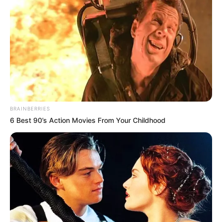
ดูดวง
|
28 ธ.ค. 2017
แบ่งปัน
ความก้าวหน้าในชีวิตของเรานั้น มีกำลังใจเป็นแรงผลักดัน
ทั้งจาก ครอบครัว
,
คนรัก
,
เพื่อนฝูง ซึ่ง
โหราศาสตร์
ก็เป็น
หนึ่งในนั้น เช่น การเลือก สีรถ สีเสื้อ ฤกษ์บวช ฤกษ์
BRAINBERRIES
แต่งงาน แต่สิ่งที่ใกล้ตัวเราที่สุดในยุคนี้คงไม่พ้น
เบอร์
6 Best 90’s Action Movies From Your Childhood
โทรศัพท์
เพราะเราต้องใช้งานทุกวัน ผู้คนเลยเริ่มให้ความ
สนใจกับ
เลขศาสตร์
มากขึ้น การหา
เบอร์มงคล
จึงได้รับ
ความนิยมไม่น้อย แต่เมื่อมีคนต้องการมากขึ้น หมายเลข
ดีๆ ก็หายากขึ้น แถมต้องซื้อในราคาที่แพง
เบอร์มงคลตามราศี