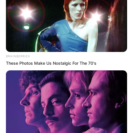
DTAC
อ.ช้าง ทศพร
เบอร์มงคล
โหราศาสตร์
BRAINBERRIES
These Photos Make Us Nostalgic For The 70's
นักเขียน
อิสฺวาสุ
เชื่อในสิ่งที่เฮ็ด เฮ็ดในสิ่งที่เชื่อ
เนื้อหาที่ได้รับการโปรโมต