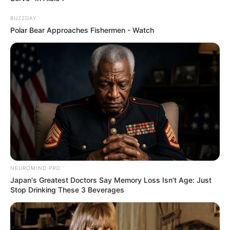
90s Hair Trends That Screamed "Please Don't Try"
BUZZDAY
BRAINBERRIES
Polar Bear Approaches Fishermen - Watch
NEUROMIND PRO
17 Rare Churches Underground That Still Exist
Japan's Greatest Doctors Say Memory Loss Isn't Age: Just
BRAINBERRIES
Stop Drinking These 3 Beverages