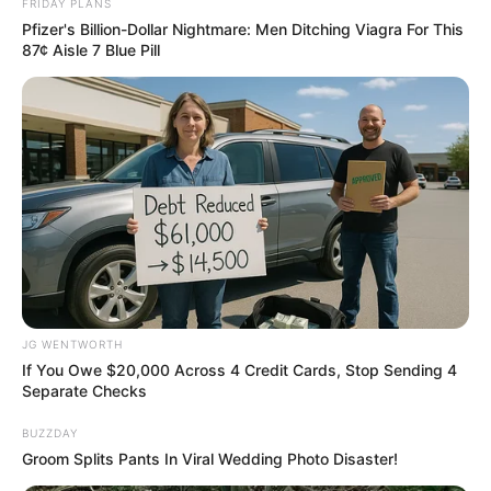
FRIDAY PLANS
JOINT CARE
Pfizer's Billion-Dollar Nightmare: Men Ditching Viagra For This
87¢ Aisle 7 Blue Pill
How To Get An Erection Even After 60!
JG WENTWORTH
MEDVI
If You Owe $20,000 Across 4 Credit Cards, Stop Sending 4
Separate Checks
BUZZDAY
Groom Splits Pants In Viral Wedding Photo Disaster!