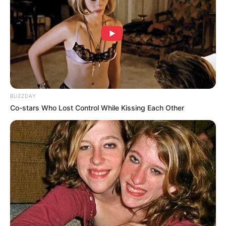
แนะนำ
BUZZDAY
Co-stars Who Lost Control While Kissing Each Other
ดูดวง
เว็บไซต์นี้ใช้คุกกี้
ดูเพิ่มเติม
เพื่อการนำเสนอเนื้อหาที่ดี รวมถึงการจัดการข้อมูลส่วนบุคคล เพื่อให้คุณได้รับ
ประสบการณ์ที่ดีบนบริการของเว็บไซต์เรา หากคุณใช้บริการเว็บไซต์นี้ต่อไปโดย
ไม่มีการปรับตั้งค่าใดๆนั้น แสดงว่าคุณยอมรับนโยบายคุกกี้และนโยบายส่วน
บุคคลของเรา
ดูดวง
ยอมรับ
เรียนรู้เพิ่มเติม