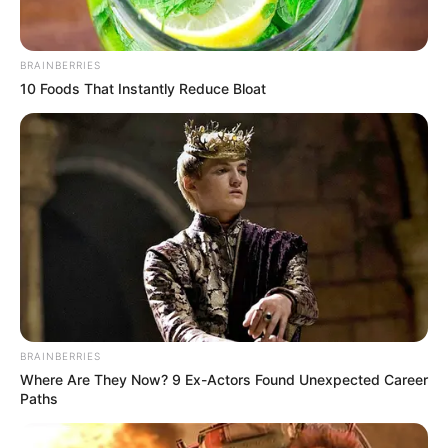
ดูดวง
dtac Lucky Number
BRAINBERRIES
10 Foods That Instantly Reduce Bloat
เบอร์มงคล ไม่เสียค่าเบอร์
เสริมดวง งาน เงิน โชค
ลาภ ความรัก โดย อ.ช้าง
ทศพร
เสริมพลังบวกให้กับชีวิต คัดสรรโดยโหราจารย์ชื่อดัง
BRAINBERRIES
Where Are They Now? 9 Ex-Actors Found Unexpected Career
Paths
Home
/
ดูดวง
/ dtac Lucky Number เบอร์มงคล ไม่เสียค่าเบอร์ เสริม
ดวง งาน เงิน โชคลาภ ความรัก โดย อ.ช้าง ทศพร