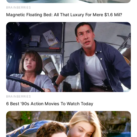
:
https://goo.gl/a1edxd
BRAINBERRIES
Magnetic Floating Bed: All That Luxury For Mere $1.6 Mil?
ราศีพฤษภ
เป็นราศีที่พ้นเคราะห์แล้ว ในปี 2561 จัดว่า
เป็นปีแห่งความก้าวหน้าของดวงชะตา เช่น เรื่องของความ
รักใครที่ยังโสดมีโอกาสที่จะสละโสด หรือ คนที่มีคู่แล้ว
จังหวะความรักก็จะมีความลงตัวเป็นพิเศษ ในเรื่องของ
การงานจะมีความก้าวหน้า หรือ ใครอยากเรียนต่อก็ส่งผล
ดีอย่างมาก
เช็ค
เบอร์มงคล
จาก
อ
.
ช้าง
ทศพร ได้ที่นี่
:
https://goo.gl/mTHmFq
BRAINBERRIES
6 Best '90s Action Movies To Watch Today
ราศีเมถุน
เป็นราศีที่
งานหนักค่อนข้างหนักในปี 2561
เพราะต้องรับผิดชอบและทำอะไรหลายๆ พร้อมกันในเวลา