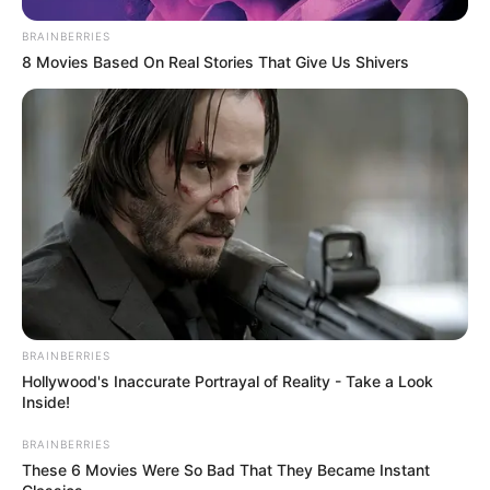
BRAINBERRIES
8 Movies Based On Real Stories That Give Us Shivers
Japan's Oldest Doctors Say Memory Loss Isn't Age:
Just Stop Drinking These 3 Beverages
NEUROMIND PRO
BRAINBERRIES
Hollywood's Inaccurate Portrayal of Reality - Take a Look
Inside!
BRAINBERRIES
These 6 Movies Were So Bad That They Became Instant