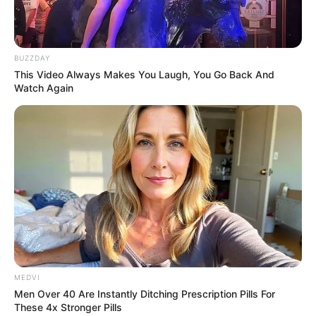
BUZZDAY
This Video Always Makes You Laugh, You Go Back And
Why everything you thought you knew about water
Watch Again
might be wrong
CTA LOVE
She Took Her Love For Horses To A Whole New Level
BRAINBERRIES
MEDVI
Men Over 40 Are Instantly Ditching Prescription Pills For
These 4x Stronger Pills