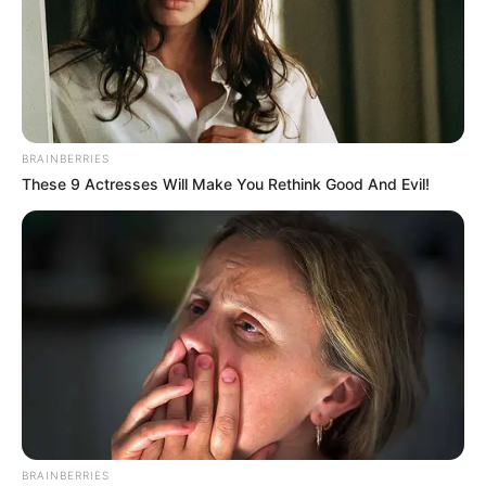
Every Single Month
JG WENTWORTH
BRAINBERRIES
These 9 Actresses Will Make You Rethink Good And Evil!
Surgeons: This Simple Method Ends Joint Pain &
Arthritis! Try It!
FORGE BODY
BRAINBERRIES