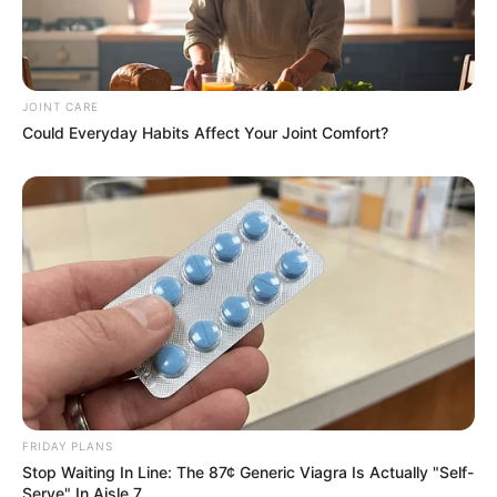
JOINT CARE
Could Everyday Habits Affect Your Joint Comfort?
Gina Carano Finally Admits What Some Suspected
All Along
BRAINBERRIES
FRIDAY PLANS
Stop Waiting In Line: The 87¢ Generic Viagra Is Actually "Self-
Serve" In Aisle 7