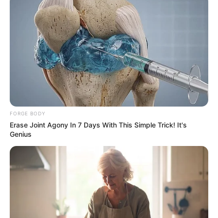
FORGE BODY
Erase Joint Agony In 7 Days With This Simple Trick! It's
Critics Were Impressed By The Way She Portrayed
Genius
Grace Kelly
BRAINBERRIES