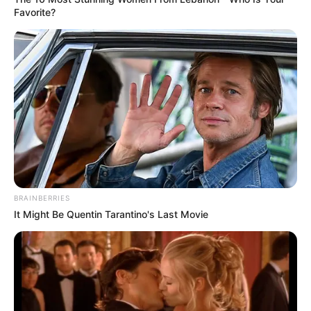
STOPWATT
Favorite?
Eagle Targets Baby Fox—Watch What The Neighbor
Did Next
BUZZDAY
BRAINBERRIES
It Might Be Quentin Tarantino's Last Movie
Ellen DeGeneres Confirms Her New Partner
BUZZDAY