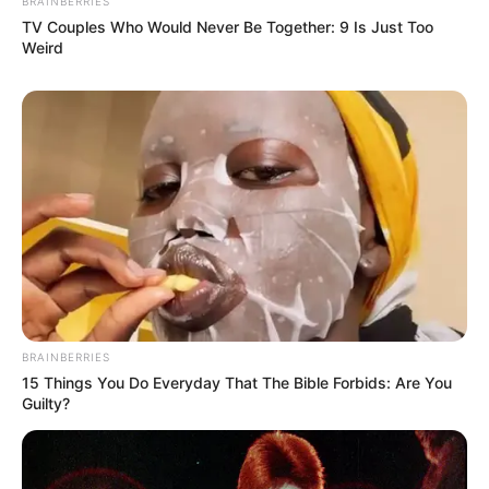
BRAINBERRIES
TV Couples Who Would Never Be Together: 9 Is Just Too
Weird
ราศีธนู
ในปี 2561 จะเจองานค่อนข้างหนัก ต้องวางแผน
ให้ดีๆ เพราะเป็นปีแห่งความเหน็ดเหนื่อย ความเครียด
ความกดดัน
บางคนอาจถูกโกง
แต่จะมีข่าวดีเรื่องในภาย
หลัง
เช็ค
เบอร์มงคล
จาก
อ
.
ช้าง
ทศพร ได้ที่นี่
:
https://goo.gl/RQvLvv
BRAINBERRIES
15 Things You Do Everyday That The Bible Forbids: Are You
Guilty?