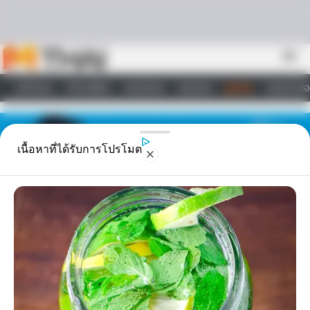
Skip to content
menu
หน้าแรก
ทำนายฝัน
ตรวจหวย
ผลบอล
ดูดวง
วอลเปเปอ
ไลฟ์สไตล์
เนื้อหาที่ได้รับการโปรโมต