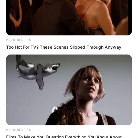
BRAINBERRIES
Too Hot For TV? These Scenes Slipped Through Anyway
$30k In Debt Relief Scandal: What Financial
Institutions Quietly Conceal
JG WENTWORTH
BRAINBERRIES
Films To Make You Question Everything You Know About