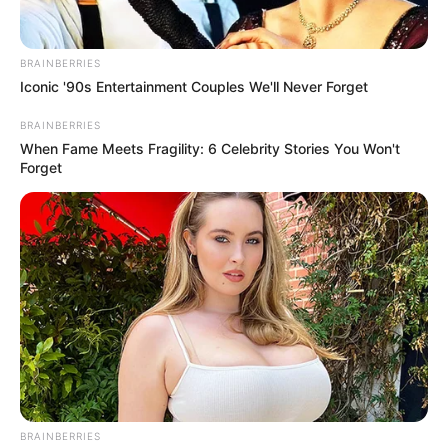
โดย อ.ช้าง ทศพร
เพื่อเปิดโอกาสให้ทุกคนได้รับ
เบอร์มงคล
ที่เหมาะสมกับ
BRAINBERRIES
ราศี
dtac
จึงจัดโปรโมชั่น
dtac Lucky Number
ราศีมี
Iconic '90s Entertainment Couples We'll Never Forget
สุข
โดยเชิญ
อ
.
ช้าง ทศพร
โหราจารย์ชื่อดังของ
BRAINBERRIES
ประเทศไทย มาช่วยคัดสรร
Lucky Number
เบอร์
When Fame Meets Fragility: 6 Celebrity Stories You Won't
Forget
มงคลตามราศรี
เสริมพลังบวก ทั้งเรื่อง
การงาน การเงิน
โชคลาภ
และ
ความรัก
ในราคาซิมการ์ดละ
69
บาท เพียง
เปิดสมัครใช้งานแพ็คเกจรายเดือน
399
บาทขึ้นไป
สามารถเลือกเบอร์ง่ายๆ ได้ด้วยตัวเอง
ที่
www.dtac.co.th
หรือ ที่ศูนย์บริการดีแทค ทุกสาขา
และพิเศษ!
อ.ช้าง
จะมาไขดวงสำหรับปีหน้า ตามราศีเกิด
ทั้ง 12 ราศี พร้อมเผยเลขดีส่งเสริมชีวิตในด้านต่างๆ ปี
หน้าราศีไหนจะเป็นยังไง ตัวเลขไหนบ้างจะส่งเสริมชีวิต
ของคุณ มาเช็คดูกันเลย
BRAINBERRIES