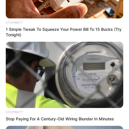
These Wedding Dance Moves Broke The Internet
BRAINBERRIES
STOPWATT
The Most Unexpected Wedding Dance Moments
1 Simple Tweak To Squeeze Your Power Bill To 15 Bucks (Try
BRAINBERRIES
Tonight)
STOPWATT
I Bet You Didn't Know It Was Really Happening?
Stop Paying For A Century-Old Wiring Blunder In Minutes
BRAINBERRIES