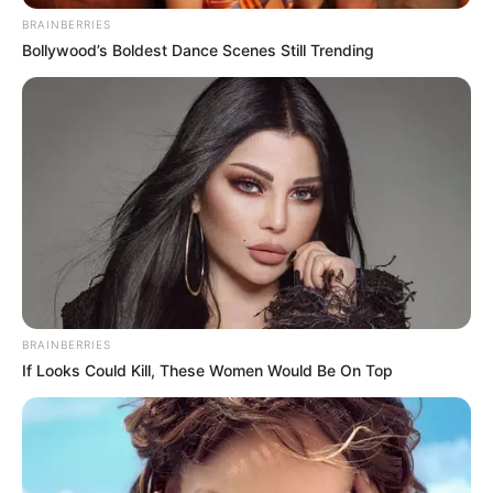
ราศีสิงห์
ราศีแห่งความก้าวหน้า เป็นราศีที่มีการ
BRAINBERRIES
เปลี่ยนแปลงไปในทางที่ดีขึ้นโดยเฉพาะในเรื่องของการ
Bollywood’s Boldest Dance Scenes Still Trending
ทำงาน โชคทางด้านการเจรจา การติดต่อ จะยิ่งส่งผลดี
รวมไปถึงโชคในเรื่องของชื่อเสียง และตำแหน่งที่ดีขึ้นอีก
ด้วย
เช็ค
เบอร์มงคล
จาก
อ
.
ช้าง
ทศพร ได้ที่นี่
:
https://goo.gl/3RLmu8
ราศีกันย์
ติดอันดับในเรื่องของโชคด้านการเงินที่ดี จะมี
ความมั่วคั่ง ร่ำรวยที่ดีมากในปี 2561 อะไรที่ไม่คิดว่าจะได้
BRAINBERRIES
ก็จะได้มาอย่างฟลุค ๆ แบบไม่คาดฝัน หรือใครที่เคยมี
If Looks Could Kill, These Women Would Be On Top
ปัญหาเรื่องการเงินที่ติดขัด ปัญหาเรื่องหนี้สิน สิ่งต่าง ๆ
เหล่านี้จะคลี่คลายแล้วก็นำไปสู่ความสำเร็จ เช็ค
เบอร์
มงคล
จาก
อ
.
ช้าง
ทศพร ได้ที่นี่
:
https://goo.gl/CQeXPG