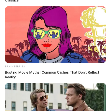
Classics
Discover 15 Surprising Things Forbidden By The
Bible
BRAINBERRIES
Young Woman Signals On Plane – Watch Flight
Attendant's Reaction
BUZZDAY
BRAINBERRIES
Busting Movie Myths! Common Clichés That Don't Reflect
Reality