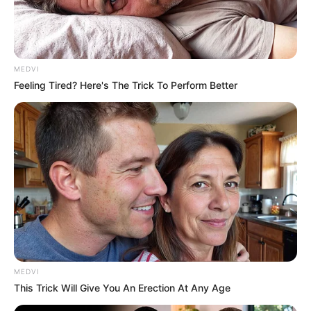
MEDVI
Feeling Tired? Here's The Trick To Perform Better
The Instagram Model Who Spent A Fortune To Look
Like Barbie
BRAINBERRIES
MEDVI
This Trick Will Give You An Erection At Any Age