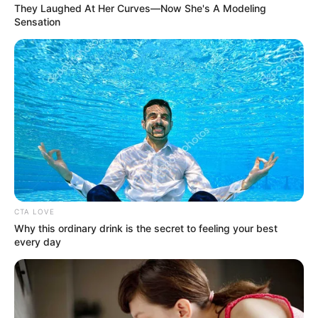
They Laughed At Her Curves—Now She's A Modeling
ราศีมังกร
ดวงการเงินค่อนข้างโดดเด่น เป็นราศีที่จัดว่า
Sensation
มั่งคั่งร่ำรวยขึ้นในปี 2561 เรื่อง
งานมีโอกาสก้าวหน้ามีโชค
เดินทางทำงานต่างประเทศ แต่อาจทำให้เกิดปัญหาเรื่อง
จุกจิก หยุมหยิม ของความรัก ขึ้นตลอดทั้งปี เช็ค
เบอร์
มงคล
จาก
อ
.
ช้าง
ทศพร ได้ที่นี่ :
https://goo.gl/AJ69ZS
ราศีกุมภ์
กำลังจะพ้นเคราะห์ มีดวงความสำเร็จ ความ
ก้าวหน้าเป็นอย่างดีในปี 2561 โดยเฉพาะเรื่องการเงิน จะ
CTA LOVE
มีโอกาสหารายได้ทางใหม่ๆ เข้ามามากยิ่งขึ้น ส่งผลให้เกิด
Why this ordinary drink is the secret to feeling your best
ความมั่งคั่ง และ มั่นคงที่ดี
เช็ค
เบอร์
every day
มงคล
จาก
อ
.
ช้าง
ทศพร ได้ที่นี่ :
https://goo.gl/azWbHv