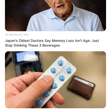
Men, You Don't Need Viagra If You Do This Once A
Day
MEDVI
NEUROMIND PRO
Japan's Oldest Doctors Say Memory Loss Isn't Age: Just
Stop Drinking These 3 Beverages
Discover What May Be Influencing Your Joint
Mobility