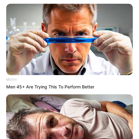
Culkin Cracks Up The Web With His Own Version Of
‘Home Alone’
BRAINBERRIES
MEDVI
Men 45+ Are Trying This To Perform Better
Mysterious Roman Statue Unearthed In Toledo
BRAINBERRIES