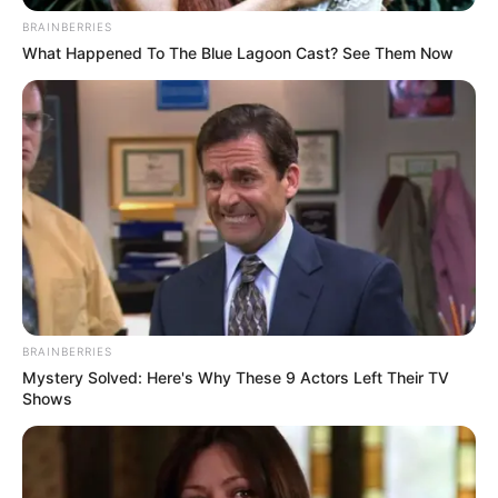
BRAINBERRIES
What Happened To The Blue Lagoon Cast? See Them Now
ดูดวง
เบอร์โทร คน Keep look เป๊ะทุกมุมดูดี
ทุกองศา คุณล่ะมีเลขคู่นี้ไหม
ดูดวง
BRAINBERRIES
Mystery Solved: Here's Why These 9 Actors Left Their TV
วันที่ 1 ส.ค. 2569 วันคล้ายวันสำเร็จ
Shows
มรรคผลพระโพธิสัตว์กวนอิม