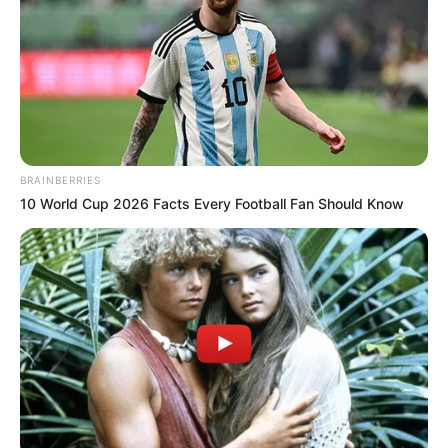
Top 9 Most Controversial 'Late Show' Moments
BRAINBERRIES
BRAINBERRIES
10 World Cup 2026 Facts Every Football Fan Should Know
แนะนำ
ดูดวง
ดูเพิ่มเติม