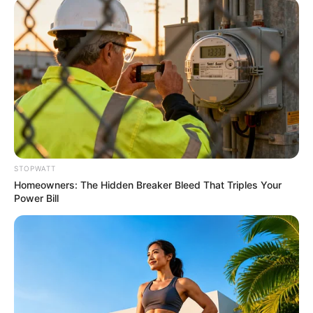
Tarantino Wants To End His Career With This Movie?
STOPWATT
BRAINBERRIES
Homeowners: The Hidden Breaker Bleed That Triples Your
Power Bill