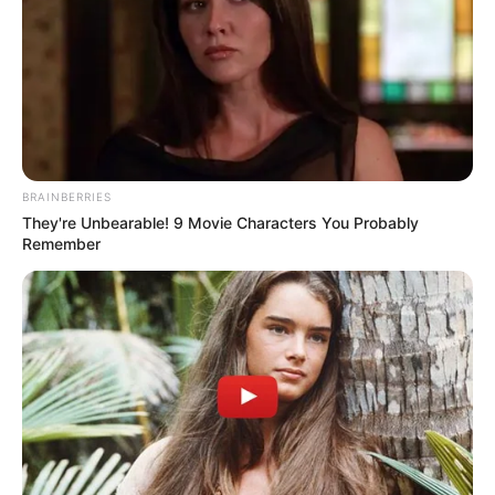
สีมงคล
แจกตาราง สีมงคลตามราศี 2569 ประจำ
เดือนสิงหาคม โดย อ.รักษ์ เลขเด็ด
BRAINBERRIES
They're Unbearable! 9 Movie Characters You Probably
Remember
ดูดวงรายปี
ดูเพิ่มเติม
ดูดวงรายปี
มาแล้ว ! เปิดคำทำนาย อ.มิก พลิกดวง
ชะตา ดวงราศีธนู 2569