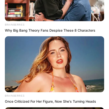
BRAINBERRIES
Why everything you thought you knew about water
might be wrong
Why Big Bang Theory Fans Despise These 8 Characters
CTA LOVE
Hollywood's Inaccurate Portrayal Of Reality – Take A
Look Inside
BRAINBERRIES
BRAINBERRIES
Once Criticized For Her Figure, Now She's Turning Heads