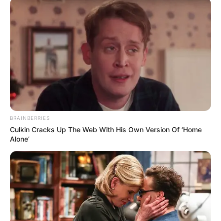
BRAINBERRIES
These Photos Make Us Nostalgic For The 70's
Culkin Cracks Up The Web With His Own Version Of ‘Home
BRAINBERRIES
Alone’