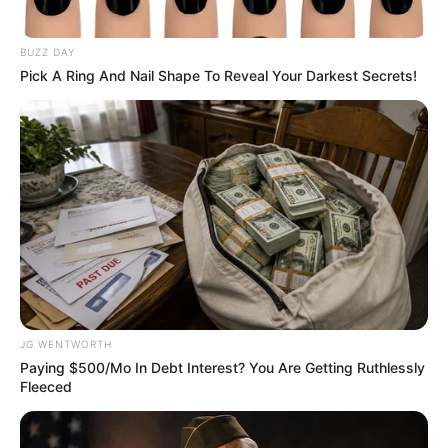
BUZZ DAY
Pick A Ring And Nail Shape To Reveal Your Darkest Secrets!
Erase Joint Agony In 7 Days With This Simple Trick!
It's Genius
FORGE BODY
JG WENTWORTH
Paying $500/Mo In Debt Interest? You Are Getting Ruthlessly
Fleeced