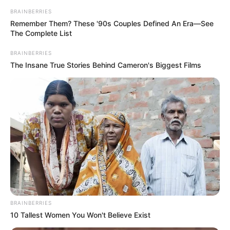
BRAINBERRIES
Remember Them? These '90s Couples Defined An Era—See
Why this ordinary drink is the secret to feeling your
The Complete List
best every day
CTA LOVE
BRAINBERRIES
The Insane True Stories Behind Cameron's Biggest Films
Olena Zelenska's Life Changed Overnight
BRAINBERRIES
BRAINBERRIES
10 Tallest Women You Won't Believe Exist