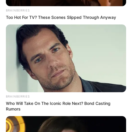
LEGAL
BRAINBERRIES
นโยบายคุกกี้
Too Hot For TV? These Scenes Slipped Through Anyway
นโยบายการคุ้มครองข้อมูลส่วนบุคคล
ติดต่อเรา
เกี่ยวกับเอ็มไทย
TOP CONTENT
วัดสวย
วัดสวยเชียงใหม่
ทำนายฝัน
สถิติหวยรายเดือน
BRAINBERRIES
ดวงรายวัน
Who Will Take On The Iconic Role Next? Bond Casting
บทสวดมนต์
Rumors
วิธีบนไอ้ไข่
ไหว้ท้าวเวสสุวรรณ
วิธีไหว้วัดแขก