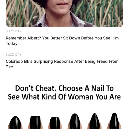
MEDVI
BUZZ DAY
Remember Albert? You Better Sit Down Before You See Him
Today
BUZZ DAY
Colorado Elk's Surprising Response After Being Freed From
Tire
Men 45+ Are Trying This To Perform Better
MEDVI