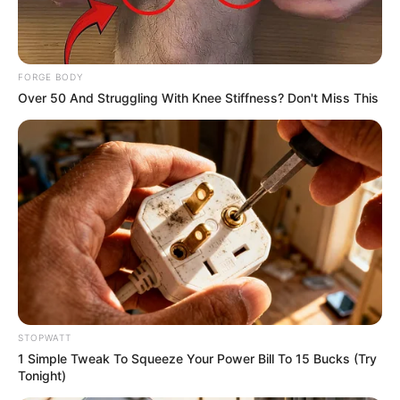
How They Made Little Simba Look So Lifelike in 'The
Lion King'
BRAINBERRIES
FORGE BODY
Over 50 And Struggling With Knee Stiffness? Don't Miss This
Most People Don't Know That These 8 Celebrities Are
Muslim
STOPWATT
BRAINBERRIES
1 Simple Tweak To Squeeze Your Power Bill To 15 Bucks (Try
Tonight)