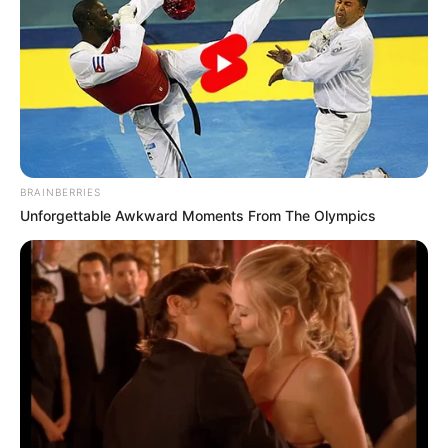
MThai เชื่อในสิ่งที่ทำ ทำในสิ่งที่เชื่อ
BRAINBERRIES
รับข่าวสารเลขมงคล สถิติเลขดัง ดวงรายวัน รายเดือน รายปี
Unforgettable Awkward Moments From The Olympics
พร้อมแนะนำวิธีเสริมดวง
ลุ้นรับรางวัลจากกิจกรรมเสริมความเป็นมงคลให้กับตัวท่านเอง
เปิดสมัครสมาชิก (ฟรี) เร็วๆนี้