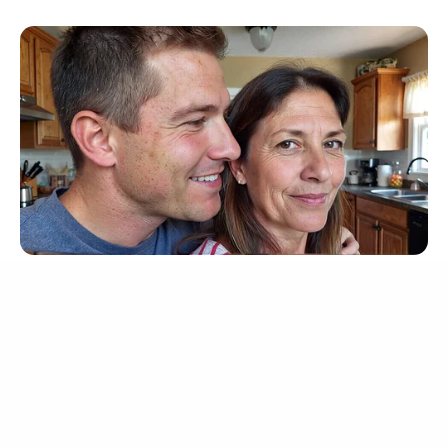
เว็บไซต์นี้ใช้คุกกี้
เพื่อการนำเสนอเนื้อหาที่ดี รวมถึงการจัดการข้อมูลส่วนบุคคล เพื่อให้คุณได้รับ
ประสบการณ์ที่ดีบนบริการของเว็บไซต์เรา หากคุณใช้บริการเว็บไซต์นี้ต่อไปโดย
ไม่มีการปรับตั้งค่าใดๆนั้น แสดงว่าคุณยอมรับนโยบายคุกกี้และนโยบายส่วน
บุคคลของเรา
ยอมรับ
เรียนรู้เพิ่มเติม
4x Stronger Than Viagra! This To Perform Better
MEDVI
MEDVI
This Trick Will Give You An Erection At Any Age
BUZZDAY
Eagle Targets Baby Fox—Watch What The Neighbor Did Next