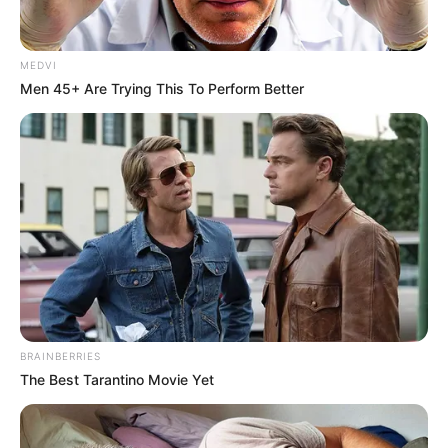
MEDVI
Home
/
ดูดวง
/ ดวงความรัก 12ราศี ประจำเดือนตุลาคม 2559 โดย
Men 45+ Are Trying This To Perform Better
อ.คฑา ชินบัญชร
ดูดวง
|
6 ต.ค. 2016
แบ่งปัน
ราศี มังกร (14 มกราคม – 13 กุมภาพันธ์)
ความรักไม่ควรผลีผลามใจร้อนจะทำให้ไก่ตื่น ถ้ากำลังแอบ
BRAINBERRIES
รักใครอยู่ ต้องสะสมความดีเอาไว้ก่อน รุกมากจะเสียเรื่อง
The Best Tarantino Movie Yet
ถ้ามีคู่แล้วนับว่าหวานชื่น แต่ช่วงปลายเริ่มหัวใจหวั่นไหว มี
เด็กมายั่ว กลางเดือน ความรักอ่อนไหวง่าย เห็นใครก็เป็น