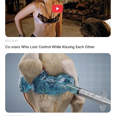
คนโสดเสน่ห์ไม่เบา มีคนมาตามจีบ ถ้ามีคู่แล้วงอนกันบ้าง
แต่รักกันดี
ราศีพิจิก (16 พฤศจิกายน – 14 ธันวาคม)
ความรักซึมเศร้า ชอบทำอะไรหุนหันไปก่อน สุดท้ายก็ต้อง
BUZZDAY
มานั่งเสียใจ แนะนำให้อยู่เฉยๆดีที่สุด ส่วนคนโสดมีเข้ามา
Co-stars Who Lost Control While Kissing Each Other
บ้างแต่ยังไม่โดน กลางเดือน เจ้าชู้สุดๆ หว่านเสน่ห์ไปเรื่อย
ช่วงนี้มักจะได้เจอสิ่งแปลกใหม่ ถ้ามีคนรักแล้วหวานดี
เพราะเอาใจเก่ง แต่ก็ต้องระวังจะถูกจับได้กับความเจ้าชู้
สิ้นเดือน ความรักออกอาการเหงาๆ คนรักไม่ค่อยเข้าใจ
ลองเปิดใจคุยกันดีกว่านิ่งเงียบ ส่วนคนโสดเริ่มพัฒนา
ความสัมพันธ์จากเพื่อนมาเป็นคนรัก
ราศีธนู (15 ธันวาคม – 13 มกราคม)