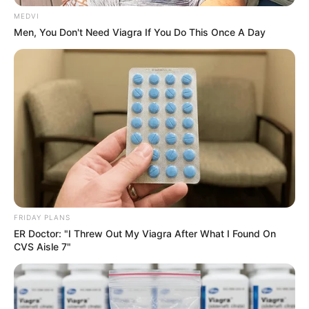
อาจไปเจอคนมีเจ้าของได้ สิ้นเดือน ความรักยังดูเชิงกันอยู่
การเผยความในใจมันช่างยากเย็นเหลือเกิน ถ้ามีคนรัก
MEDVI
Men, You Don't Need Viagra If You Do This Once A Day
แล้วระวังเรื่องเข้าใจผิด จากความหึงหวง
ราศีเมถุน (15 มิถุนายน – 15 กรกฎาคม)
ความรักเริ่มก่อตัวจากความเป็นเพื่อนกลายมาเป็นคนรัก
รักหวานน่าอิจฉา คนโสดไปแอบชอบคนมีเจ้าของ เลยต้อง
กลายเป็นมือที่สามโดยไม่รู้ตัว กลางเดือนรักหวานชื่น คน
โสดนับเป็นการเริ่มต้นความสัมพันธ์ที่ดี รักชอบใครให้
สารภาพความในใจได้รู้สึกดีๆทั้งสองฝ่าย ส่วนถ้ามีคนรัก
แล้วได้ของขวัญถูกใจ แต่สำหรับคนที่มีกิ๊กเยอะต้องระวัง
FRIDAY PLANS
จะเกิดเรื่องวุ่นวายไม่ไว้วางใจกันได้ สิ้นเดือนเรื่องรักเสน่ห์
ER Doctor: "I Threw Out My Viagra After What I Found On
CVS Aisle 7"
แรงไม่มีตก ดูมีชีวิตชีวาเป็นพิเศษ คนโสดจะมีคนชักชวน
ไปออกเดท ได้ประสบการณ์น่าประทับใจ ส่วนถ้ามีแฟน
แล้วจี๋จ๋า วางแผนอนาคตร่วมกัน