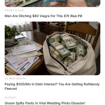
Watch The Most Jaw‑Dropping Figure Skating
Moments
FRIDAY PLANS
BRAINBERRIES
Men Are Ditching $80 Viagra For This 87¢ Blue Pill
From Albinos To Polygamists: The World's Most
JG WENTWORTH
Unique Families
Paying $500/Mo In Debt Interest? You Are Getting Ruthlessly
BRAINBERRIES
Fleeced
BUZZDAY
Groom Splits Pants In Viral Wedding Photo Disaster!