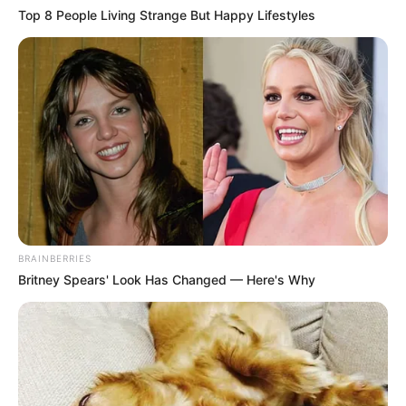
Top 8 People Living Strange But Happy Lifestyles
Remember Them? These '90s Couples Defined An
Era—See The Complete List
BRAINBERRIES
BRAINBERRIES
Britney Spears' Look Has Changed — Here's Why