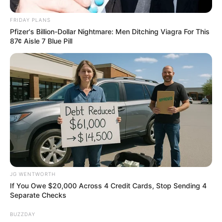
ถามถึง เล็งใครไว้ส่วนใหญ่มีคู่แล้ว ปวดใจจริงๆ กลาง
เดือน ความรักทางสะดวก แอบรักแอบชอบใครให้เปิดเผย
FRIDAY PLANS
Pfizer's Billion-Dollar Nightmare: Men Ditching Viagra For This
ความในใจจะได้หัวใจกลับมา ถ้ามีแฟนแล้วชวนกันหวาน
87¢ Aisle 7 Blue Pill
ชื่นให้คนอื่นอิจฉา สิ้นเดือน ความรักวูบวาบตามอารมณ์
ช่วงนี้สับสนในตัวเอง ใครเอาใจไม่ค่อยถูก คนโสดได้เพื่อน
ตัวดีคอยแนะนำคนนั้นคนนี้ให้รู้จัก มีประสบการณ์ใหม่ๆ
ราศีกันย์ (16 กันยายน – 16 ตุลาคม)
มีเสน่ห์เป็นที่หมายปองของทุกเพศทุกวัย แต่คนที่สะดุด
ตาคุณจริงๆดันเป็นคนเจ้าชู้ไปได้ ส่วนคุณที่มีคู่แล้วได้สวี
JG WENTWORTH
ทกันนอกสถานที่ กลางเดือน ความรักถ้ายังโสดสนิท ช่วง
If You Owe $20,000 Across 4 Credit Cards, Stop Sending 4
Separate Checks
นี้มีกามเทพมาแผลงศร แอบตกหลุมรักคนมีเจ้าของซะ
อย่างนั้น ดวงความรักดี ได้สวีทหวานให้คนอื่นอิจฉาเล่น
BUZZDAY