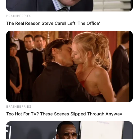
BRAINBERRIES
The Real Reason Steve Carell Left 'The Office'
2025’s Most Impactful Celebrity Farewells
BRAINBERRIES
BRAINBERRIES
Too Hot For TV? These Scenes Slipped Through Anyway
Films To Make You Question Everything You Know
About Cinema