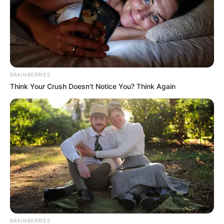
Why this ordinary drink is the secret to feeling your
best every day
CTA FAVORITE
BRAINBERRIES
Think Your Crush Doesn't Notice You? Think Again
How They Made Little Simba Look So Lifelike in 'The
Lion King'
BRAINBERRIES
BRAINBERRIES