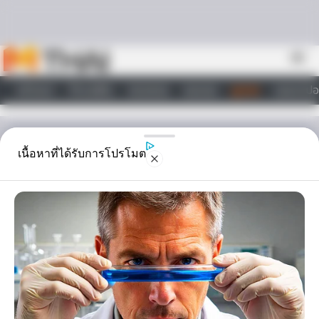
Skip to content
menu
หน้าแรก
ทำนายฝัน
ตรวจหวย
ผลบอล
ดูดวง
วอลเปเปอ
ไลฟ์สไตล์
ดูดวง
เนื้อหาที่ได้รับการโปรโมต
ดวงความรัก 12ราศี ประจำ
เดือนตุลาคม 2559 โดย
อ.คฑา ชินบัญชร
มาเช็คดวงความรักกันหน่อย เดือนนี้จะรักหวานชื่น หรือขมปี๋ อยากเลิกรา