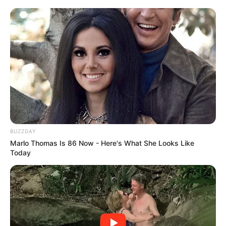
This New Will Give You An Erection After +45
MEDVI
BUZZDAY
Polar Bear Approaches Fishermen - Watch
Marlo Thomas Is 86 Now - Here's What She Looks Like
BUZZDAY
Today