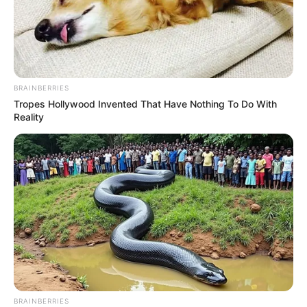
BRAINBERRIES
The Instagram Model Who Spent A Fortune To Look
Tropes Hollywood Invented That Have Nothing To Do With
Like Barbie
Reality
BRAINBERRIES
BRAINBERRIES