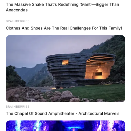
The Massive Snake That's Redefining 'Giant'—Bigger Than
Why everything you thought you knew about water
Anacondas
might be wrong
CTA LOVE
BRAINBERRIES
Clothes And Shoes Are The Real Challenges For This Family!
Hollywood's Inaccurate Portrayal of Reality - Take a
BRAINBERRIES
Look Inside!
The Chapel Of Sound Amphitheater - Architectural Marvels
BRAINBERRIES