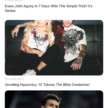
FORGE BODY
ความรักเป็นจุดสนใจ ความอ่อนหวาน อ่อนโยนชนะทุกสิ่ง
Erase Joint Agony In 7 Days With This Simple Trick! It's
คนรักกำลังหลงคุณทีเดียว ส่วนคนโสดมีลุ้นสงกรานต์นี้
Genius
จะได้คู่ กลางเดือน ความรักถ้ามีคนรักแล้วอาจมีมือที่สาม
มาวุ่นวาย แต่ถ้ามั่นคงรับรองไม่มีปัญหา คนโสดมีโอกาสปิ๊
งกัน เปิดโอกาสตัวเอง ยิ้มแย้มแจ่มใสรับรองมีคนเห็น
เสน่ห์คุณแน่นอน สิ้นเดือน รักไม่แน่นอน ความสัมพันธ์
ยังคาใจ ไม่กล้ารุก ติดสินใจให้เด็ดขาดแล้วรุกได้เลย จะได้
ชัยชนะมาครอง ถ้ามีแฟนแล้วลองชวนกันไปพักผ่อนจะได้
ประสบการณ์ดีๆที่น่าประทับใจ
BRAINBERRIES
Unveiling Hypocrisy: 15 Taboos The Bible Condemns!
รูปประกอบและเรียบเรียงโดย :
Horoscope.MThai.com