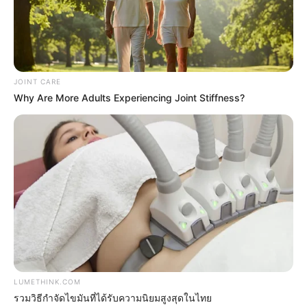
Men 45+ Are Trying This To Perform Better
MEDVI
JOINT CARE
Why Are More Adults Experiencing Joint Stiffness?
Erase Joint Agony In 7 Days With This Simple Trick!
It's Genius
FORGE BODY
LUMETHINK.COM
รวมวิธีกำจัดไขมันที่ได้รับความนิยมสูงสุดในไทย