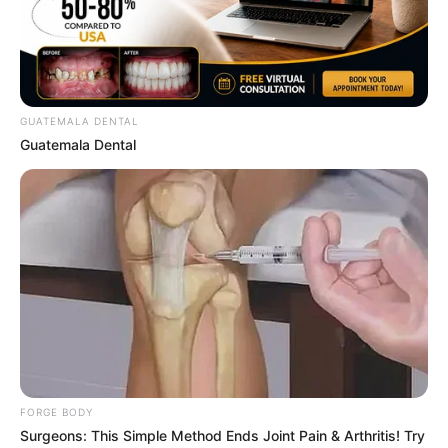
MEDVI
GUATEMALA DENTAL
Guatemala Dental
Men, You Don't Need Viagra If You Do This Once A
Day
MEDVI
FORGE BODY
Surgeons: This Simple Method Ends Joint Pain & Arthritis! Try