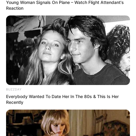
Young Woman Signals On Plane – Watch Flight Attendant's
สิ้นเดือน ความมั่นคงบังเกิดขึ้นแล้ว ช่วงนี้คิดเกี่ยวกับผล
Reaction
ประโยชน์มักจะได้มาเสมอ รู้จักเก็บรู้จักจ่าย เงินทอง
หมุนเวียนคล่อง ความรักอบอุ่น คอยเป็นกำลังใจให้กันและ
กัน ส่วนคนโสดไม่เงียบเหงาเหมือนที่ผ่านมา ช่วงนี้จะมี
เพื่อนคอยแนะนำคนดีๆให้ได้รู้จัก ก็เหลือแต่ตัวคุณจะสาน
ต่อหรือไม่
ราศีตุลย์ (17 ตุลาคม – 15 พฤศจิกายน)
ความรักเหตุการณ์พาให้เจ้าชู้ เพราะมีคนเข้ามาเยอะทำให้
ต้องเลือก คนโสดได้ลิ้มชิมรสประสบการณ์แปลกใหม่ ถ้ามี
BUZZDAY
แฟนแล้วคนรักตามใจ อยากได้อะไรก็หามาให้ตลอด กลาง
Everybody Wanted To Date Her In The 80s & This Is Her
Recently
เดือน มีเรื่องผิดใจกันตลอด ต้องให้คนอื่นมาช่วยเคลียร์
ส่วนคนโสดช่วงนี้ได้สะดุดรักเข้ามาบ้าง แต่ก็ต้องพยายาม
หาทางสานต่อ สิ้นเดือน ความรักมักจะย้อนรอยถึงรักเก่า
เกิดภาวะลมพัดหวน คนรักเก่าเริ่มเข้ามามีอิทธิพลมากขึ้น