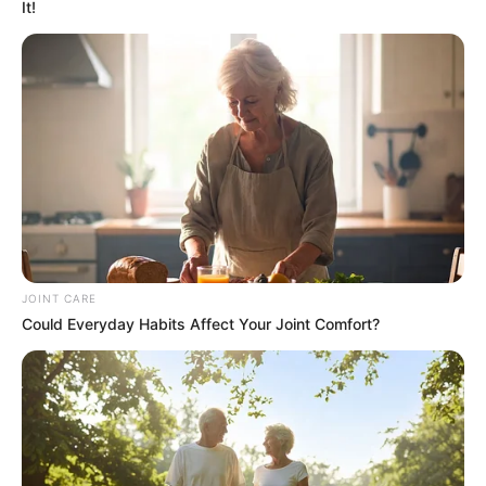
It!
Feeling Tired? Here's The Trick To Perform Better
MEDVI
JOINT CARE
Could Everyday Habits Affect Your Joint Comfort?