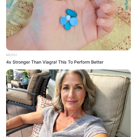
ฉลอง คู่ที่อยู่ไกลกันจะได้เจอกันให้หายคิดถึง คนรักเอาใจ
ใส่มากเป็นพิเศษ คนโสดมองคนใกล้ตัวจะรู้ใจตัวเองมาก
ขึ้น กลางเดือน ความรักเป็นสิงห์เจ้าเสน่ห์จริงๆ ทุกเพศทุก
วัย ติดคารมคุณงอมแงมเลย คนโสดไม่ต้องห่วง เหลือก็
แต่ตัดสินใจเลือกใครดี สิ้นเดือนความรักรวดเร็วร้อนแรง
เจอปุ๊บปิ๊งปั๊บ แต่มักจะไม่ยืด ถ้ากำลังดูใจกันอยู่ได้ฤกษ์
แต่งงานแน่ๆ
MEDVI
4x Stronger Than Viagra! This To Perform Better
ราศีพฤษภ (15 พฤษภาคม – 14 มิถุนายน)
ความรักลุ่มๆดอนๆ คาดหวังอะไรไว้ยังไม่เป็นจริง ต้องค้น
ต้องหาคนที่ใช่ต่อไป ความรักไม่เปิดเผย แอบรักเขา แอบ
รักคนมีเจ้าของ กลางเดือน ความรักมักสะดุดเพราะความ
เจ้าชู้ของคุณ คนโสดกามเทพแผลงศรอย่างจัง ช่วงนี้เนื้อ
หอม ใครต่อใครก็อยากเป็นเจ้าของคุณ คงต้องเลือกให้ดี