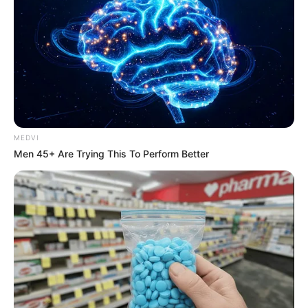
Why this ordinary drink is the secret to feeling your
best every day
CTA LOVE
Are You The Same Alone And With Others? Find Out
BRAINBERRIES
MEDVI
Men 45+ Are Trying This To Perform Better