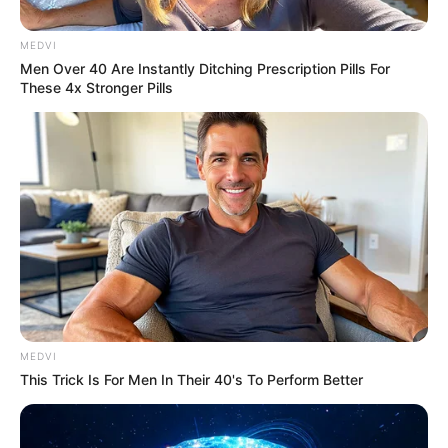
MEDVI
Men Over 40 Are Instantly Ditching Prescription Pills For
These 4x Stronger Pills
Gina Carano Finally Admits What Some Suspected
All Along
BRAINBERRIES
MEDVI
This Trick Is For Men In Their 40's To Perform Better