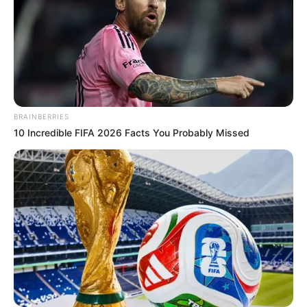
บทความนี้ได้รับอนุญาตให้เผยแพร่ได้บนเว็บไซต์
Horoscope.mthai.com เท่านั้น
BRAINBERRIES
10 Incredible FIFA 2026 Facts You Probably Missed
ดวงความรัก
ดวงเนื้อคู่
ดูดวง
ดูดวงความรัก
ดูดวงปี2559
หมอดู
อ คฑา
เนื้อคู่