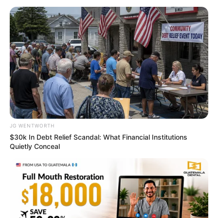
CVS Hides This $1 Generic Viagra - Here's The Aisle
It's Really In.
FRIDAY PLANS
Colorado Elk's Surprising Response After Being
Freed From Tire
BUZZ DAY
JG WENTWORTH
$30k In Debt Relief Scandal: What Financial Institutions
Quietly Conceal
How To Get An Erection Even After 60!