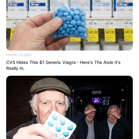
ราศีกรกฎ (16 กรกฎาคม – 16 สิงหาคม)
ความรักเจ้าเสน่ห์ ทั้งเพศเดียวกันเพศตรงข้ามหลงคุณ
ตัดสินใจยากเหมือนกัน ช่วงนี้คนโสดสบายไป ส่วนถ้ามีคน
รักแล้วก็ต้องอดไปตามระเบียบ กลางเดือน รักเจอมรสุม
มีมือที่สาม ถ้ามีปากเสียงก็รุนแรงมีแตกหัก ถ้าผ่านมาได้
FRIDAY PLANS
ฟ้าหลังฝน รักสดใส เข้าใจกันมากขึ้น สิ้นเดือน ความรัก
CVS Hides This $1 Generic Viagra - Here's The Aisle It's
Really In.
คนโสดมีอะไรใหม่ๆให้ได้ชุ่มชื่นหัวใจ แต่ก็เป็นพักๆ จริงจัง
มากไปก็ผิดหวัง แต่ถ้ามีคนรักอยู่แล้วงอนกันบ่อย ลอง
เอาใจเขามาใส่ใจเรา ให้มากกว่ารับ ทุกอย่างจะสดใส
ราศีสิงห์ (17 สิงหาคม – 15 กันยายน)
ความรักไม่ค่อยมีเวลาให้กัน ขี้ใจน้อย มีแววคนรักจะ
นอกใจอีกต่างหาก คนโสดช่วงนี้มีแต่คนทัก คานกำลัง