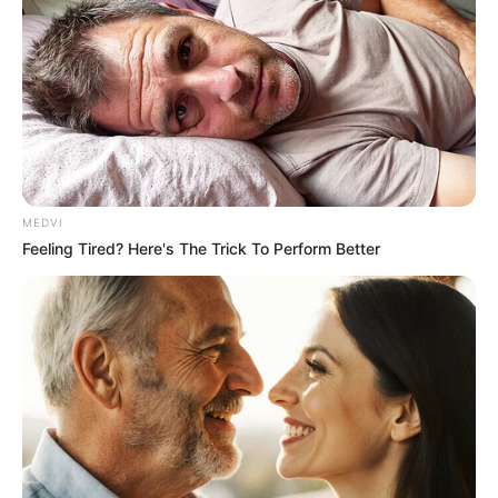
ตกหลุมรักไปหมด คนโสดไม่เป็นไรหรอก แต่ถ้ามีคนรัก
แล้วระวังจะโดนของแข็งเข้าให้ สิ้นเดือน ความรักป่วนไป
หมด คนที่เรารักเขา เขาก็ไปรักคนอื่น คนที่ไม่ชอบก็ดันมา
ชอบคุณ ถ้ามีคู่แล้วช่วงนี้มีเหตุแน่นอนจากมือที่สาม
ราศีกุมภ์ (14 กุมภาพันธ์ – 13 มีนาคม)
ความรักไม่มีใครยอมใครจนเกิดเป็นเรื่องทะเลาะกันเป็น
MEDVI
ประจำ ดูแลกันให้ดีระวังมือที่สามเข้าแทรก คนโสดไม่มี
Feeling Tired? Here's The Trick To Perform Better
วี่แวว ถ้าได้เดินทาง ท่องเที่ยวพอมีโอกาส กลางเดือน
ความรักเหินห่าง ไม่ค่อยเข้าใจกัน ช่วงนี้เป็นช่วงขาลง คุณ
ไม่น่าเสน่หาเหมือนเก่า คนโสดมีคนเข้ามาก็ไม่ชอบ คนที่
ชอบก็ไม่เล่นด้วย สิ้นเดือนคนโสดคงได้ใจ ช่วงนี้เสน่ห์แรง
ส่วนใหญ่ที่เข้ามาเป็นเด็ก อายุอ่อนกว่า กำลังน่าขบเคี้ยวที
เดียว ถ้ามีคนรักแล้วปลายๆระวังคำพูด การกระทำจะ
ทำให้คุณต้องมานั่งเสียใจภายหลัง