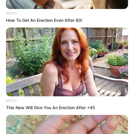
ราศีมีน (14 มีนาคม – 14 เมษายน)
MEDVI
How To Get An Erection Even After 60!
ความรักเสน่ห์แรง ช่วงนี้กำลังเป็นที่หมายปองของใครต่อ
ใคร เด็กๆเข้ามาป้วนเปี้ยนขอความรัก ถ้ามีคนรักแล้ว
ความสัมพันธ์ก้าวหน้าไปอีกระดับ อาจมี
ข่าว
ดีเรื่องบุตร
กลางเดือน ความใกล้ชิดเป็นเหตุให้เกิดความรัก เพื่อนเริ่ม
เปลี่ยนบทบาทมาเป็นแฟน ถ้ามีคนรักแล้วหวานชื่น เข้า
อกเข้าใจกัน เป็นที่ปรึกษา เป็นกำลังใจให้กัน สิ้นเดือนไม่
ค่อยได้ดังใจ ต้องมานั่งบ่นให้เพื่อนรักฟังกันจนรำคาญไป
ข้าง ส่วนคนโสดยังหาคนถูกใจไม่ได้เสียที คนที่เข้ามาก็ไม่
ชอบซะอย่างนั้น
MEDVI
This New Will Give You An Erection After +45
ราศีเมษ (15 เมษายน – 14 พฤกษภาคม)
ความรักมีบรรยากาศโรแมนติก ชวนกันไปเที่ยวเลี้ยง