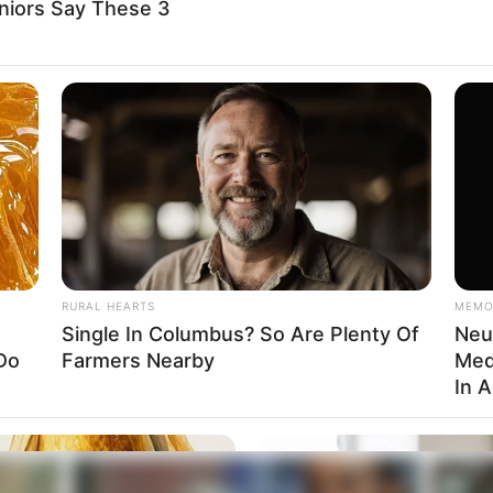
niors Say These 3
ations
There's A Dating Site Made Just For
She Ask
Over 60
Farmers And Ranchers
He'd Be
RURAL HEARTS
MEMO
Single In Columbus? So Are Plenty Of
Neu
Do
Farmers Nearby
Med
In 
 Done
รวมวิธีกำจัดไขมันที่ได้รับความนิยมสูงสุดใน
Arthrol
ไทย
Braces 