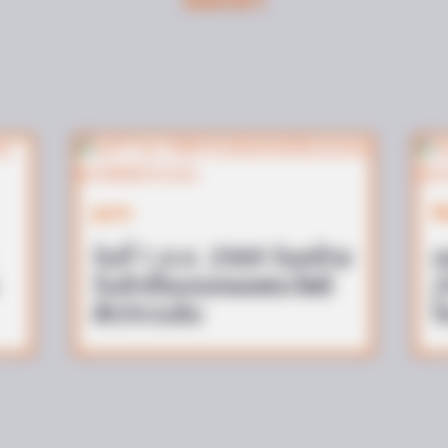
HABERION
BUZZ 
ds
Nicole Kidman Finally Admits What We
The 
All Suspected
Stu
ดูดวง
ส
วันที่ 1 ส.ค. 2569 วันคล้าย
แ
วันสำเร็จมรรคผลพระโพธิ
2
สัตว์กวนอิม
โ