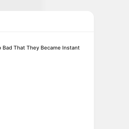
 Bad That They Became Instant
ia And Memory Loss Have Been
To A Common Habit. Do You Do It?