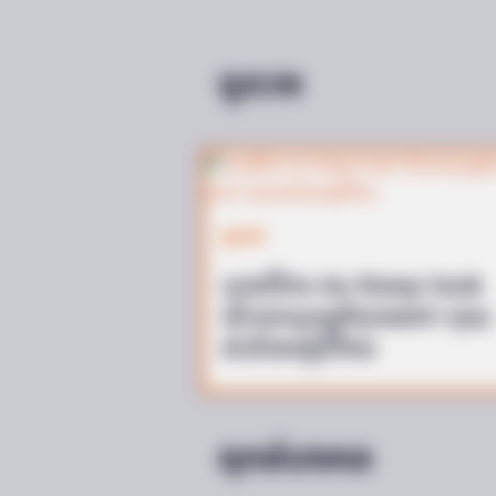
ดูดวง
FORGE BODY
Surgeons: This Simple Method En
Joint Pain & Arthritis! Try It!
ดูดวง
เบอร์โทร คน Keep look
เป๊ะทุกมุมดูดีทุกองศา คุณ
ล่ะมีเลขคู่นี้ไหม
ฤกษ์มงคล