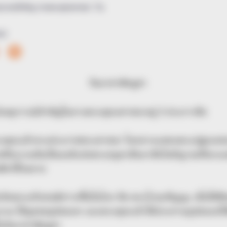
ุการณ์สำคัญ ทางพระพุทธศาสนา “วัน
16
ีเหตุการณ์สำคัญในทางพระพุทธศาสนาอยู่ 3 ประการคือ
่พระพุทธเจ้าทรงประกาศพระศาสนา โดยทางแสดงพระปฐมเทศนา
ัจธรรมอันเป็นองค์แห่งพระอนุตรสัมมาสัมโพธิญาณที่พระองค์ตร
ัตว์ทั้งหลาย
บังเกิดพระอริยสงฆ์สาวกขึ้นในโลก คือ พระโกณฑัญญะ เมื่อได
รรม ได้ทูลขออุปสมบท และพระพุทธเจ้าได้ประทานอุปสมบทให้ด้
้นวันอาสาฬหบูชา