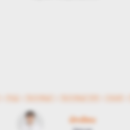
ทำบุญ
วันอาสาฬหบูชา
วันอาสาฬหบูชา 2559
สวดมนต์
นักเขียน