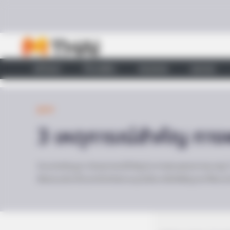
Skip to content
หน้าแรก
ทำนายฝัน
ตรวจหวย
ผลบอล
ดูดวง
3 เหตุการณ์สำคัญ ทาง
วันอาสาฬหบูชา มีเหตุการณ์สำคัญในทางพระพุทธศาสนาอยู่
สัจธรรมอันเป็นองค์แห่งพระอนุตรสัมมาสัมโพธิญาณที่พระองค์ตร