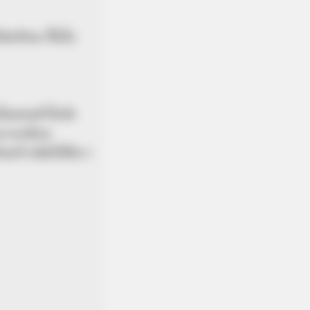
งฆรัตนะ ขึ้นใน
นในตอนค่ำในวัด
บธรรมเนียม
มสร้างจิตใจให้เรา