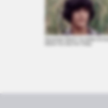
Remember Albert? You Better Sit D
Before You See Him Today
FORGE BODY
Arthrologist Begs To Stop Buying 
Instead