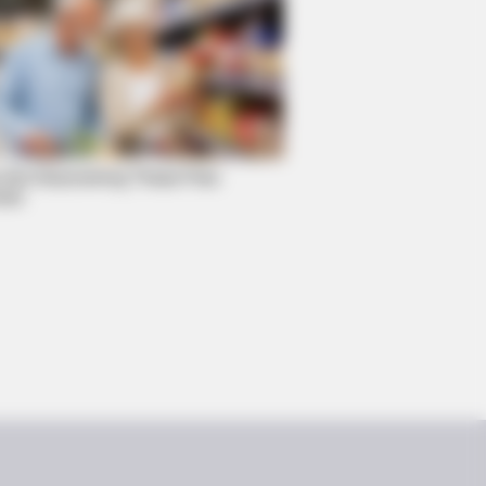
 Are Discovering These Free
ces
ne Is Pushing. Only 1 Is Worth The