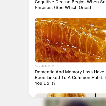
Cognitive Decline Begins When Se
Phrases. (See Which Ones)
Neurologists Have Identified 7 Medic
Now Linked To Brain Fog In Adults 
NEURO SHARP
Dementia And Memory Loss Have
Been Linked To A Common Habit. 
You Do It?
Country Women Near Columbus Are
With City Guys