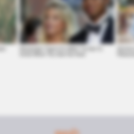
own
Remember Tiger's Ex-Wife? Try Not To
Seniors
Smile When You See Her Now
Resour
ROOM30
Knee Braces - Do This
5 AI Side Hustles Everyo
Time
แนะนำ