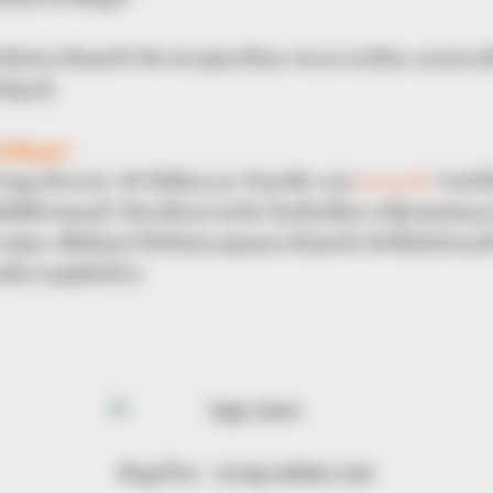
บังเกิดพระรัตนตรัย คือ พระพุทธรัตนะ พระธรรมรัตน และพระสั
ริบูรณ์
สาฬหบูชา
ำบุญ ตักบาตร เข้าวัดฟังธรรม รักษาศีล และ
สวดมนต์
ร่วมกั
รจัดพิธีสวดมนต์ เวียนเทียนร่วมกัน โดยถือเป็นการสืบทอดขน
ุทธ เพื่อน้อมรำลึกถึงพระคุณพระรัตนตรัย อีกทั้งยังช่วยเสริ
งมีความสุขอีกด้วย
ข้อมูลโดย : scoop.mthai.com