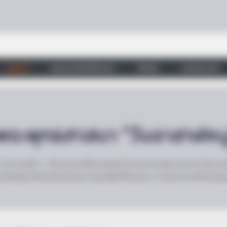
ดูดวง
วอลเปเปอร์เสริมดวง
วัดสวย
บทสวดมนต์
พระพุทธศาสนา “วันอาสาฬหบู
 3 ประการคือ 1. เป็นวันแรกที่พระพุทธเจ้าทรงประกาศพระศาสนา โดยท
ัสรู้ ให้เป็นที่ประจักษ์แก่ สรรพสัตว์ทั้งหลาย 2. เป็นวันแรกที่บังเกิ