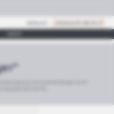
สินค้าแนะนำ
เปิดสมัครสมาชิก (ฟรี) เร็วๆ นี้
ไลฟ์สไตล์
ชา'”
างแสดงพระปฐมเทศนา คือ ธรรมจักกัปปวัตนสูตร ประกาศ
ดพระอริยสงฆ์สาวกขึ้นในโลก คือ…