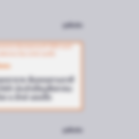
ดูเพิ่มเติม
DAY
Videos Of Hillary Clinton That
nned Everyone
ีมงคล
จกตาราง สีมงคลตามราศี
569 ประจำเดือนสิงหาคม
ดย อ.รักษ์ เลขเด็ด
ดูเพิ่มเติม