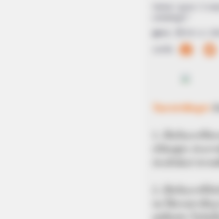
Home
/
ดูดวง
/ 3 เหต
อาสาฬหบูชา'”
ดูดวง
|
18 ก.ค. 20
แบ่งปัน
วันอาสา
ฬหบูชา
ม
1. เป็นวันแรกที
ปวัตนสูตร ประกาศส
ประจักษ์แก่ สรรพส
2. เป็นวันแรกที่
จบ ได้ดวงตาเห็นธ
อุปสัมปทา ในวันนั