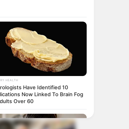
ed About Saturday Night. He Said
 Up At Four.
RY HEALTH
rologists Have Identified 10
ications Now Linked To Brain Fog
Adults Over 60
ogist Begs To Stop Buying Knee
- Do This Instead