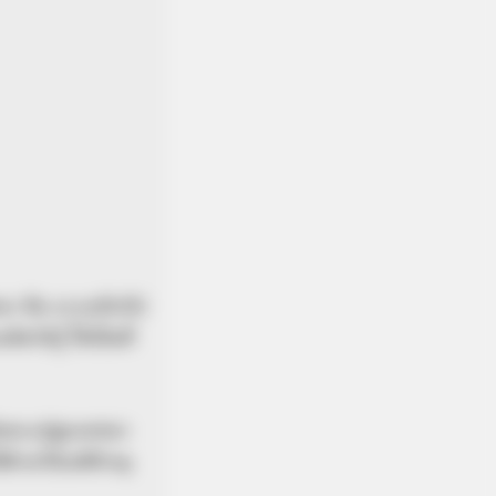
 คือ ธรรมจักกัป
ัสรู้ ให้เป็นที่
้ฟังพระปฐมเทศนา
วยวิธีเอหิภิกษุ