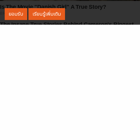
Is The Movie "Danish Girl" A True Story?
ยอมรับ
เรียนรู้เพิ่มเติม
BRAINBERRIES
The Insane True Stories Behind Cameron's Biggest
Films
BRAINBERRIES
Who Will Take On The Iconic Role Next? Bond
Casting Rumors