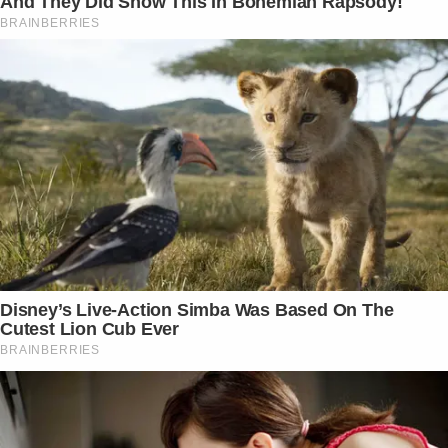
And They Did Show This In Bohemian Rapsody!
BRAINBERRIES
Disney’s Live-Action Simba Was Based On The
Cutest Lion Cub Ever
BRAINBERRIES