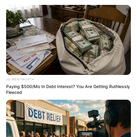
I Put $20 Into SweepShark To See If It's Legit - Here's
What Happened
SWEEPSHARK
JG WENTWORTH
Paying $500/Mo In Debt Interest? You Are Getting Ruthlessly
Fleeced