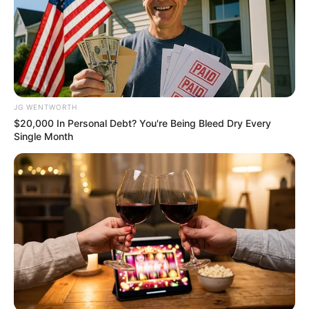
Japan's Oldest Doctors Say Memory Loss Isn't Age:
Just Stop Drinking These 3 Beverages
NEUROMIND PRO
JG WENTWORTH
$20,000 In Personal Debt? You're Being Bleed Dry Every
Single Month
If You Owe $20,000 Across 4 Credit Cards, Stop
Sending 4 Separate Checks
JG WENTWORTH