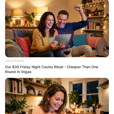
Flip This Switch: Next Month Your Electric Bill Won't
Be $245 But $14
STOPWATT
SWEEPSHARK
Our $30 Friday Night Casino Ritual - Cheaper Than One
Round In Vegas
แนะนำ