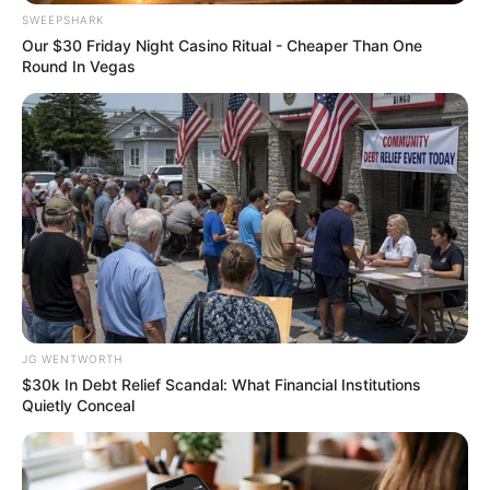
SWEEPSHARK
Our $30 Friday Night Casino Ritual - Cheaper Than One
Round In Vegas
Remember Albert? You Better Sit Down Before You
See Him Today
BUZZ DAY
JG WENTWORTH
Colorado Elk's Surprising Response After Being
$30k In Debt Relief Scandal: What Financial Institutions
Freed From Tire
Quietly Conceal
BUZZ DAY