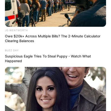
Guatemala Dental
GUATEMALA DENTAL
JG WENTWORTH
Owe $20k+ Across Multiple Bills? The 2-Minute Calculator
Clearing Balances
BUZZ DAY
Suspicious Eagle Tries To Steal Puppy - Watch What
Happened
Stop Waiting In Line: The 87¢ Generic Viagra Is
Actually "Self-Serve" In Aisle 7
FRIDAY PLANS