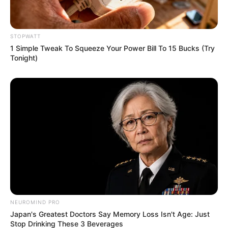
STOPWATT
1 Simple Tweak To Squeeze Your Power Bill To 15 Bucks (Try
Tonight)
Erase Joint Agony In 7 Days With This Simple Trick!
It's Genius
FORGE BODY
NEUROMIND PRO
Japan's Greatest Doctors Say Memory Loss Isn't Age: Just
Stop Drinking These 3 Beverages