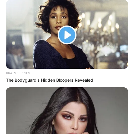
12ราศี
คืนดีกับแฟนเก่า
ลมพัดหวน
แฟนเก่า
นักเขียน
อิสฺวาสุ
เชื่อในสิ่งที่เฮ็ด เฮ็ดในสิ่งที่เชื่อ
BRAINBERRIES
The Bodyguard's Hidden Bloopers Revealed
เนื้อหาที่ได้รับการโปรโมต