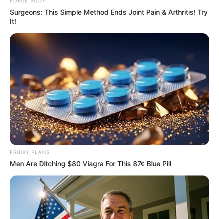
FORGE BODY
Surgeons: This Simple Method Ends Joint Pain & Arthritis! Try
It!
Did They Lie To Us In This Movie?
BRAINBERRIES
FRIDAY PLANS
Men Are Ditching $80 Viagra For This 87¢ Blue Pill