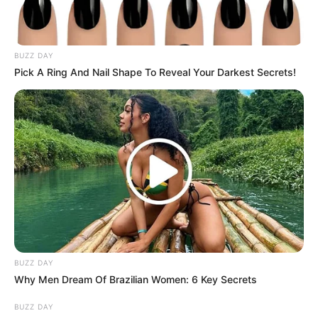
BUZZ DAY
Pick A Ring And Nail Shape To Reveal Your Darkest Secrets!
She Spent A Fortune To Look Like A Modern-Day
Barbie
BRAINBERRIES
BUZZ DAY
Why Men Dream Of Brazilian Women: 6 Key Secrets
BUZZ DAY