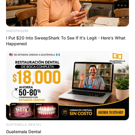
ดูดวง
ดูเพิ่มเติม
SWEEPSHARK
I Put $20 Into SweepShark To See If It's Legit - Here's What
Happened
ดูดวง
เบอร์โทร คน Keep look เป๊ะทุกมุมดูดี
ทุกองศา คุณล่ะมีเลขคู่นี้ไหม
ดูดวง
GUATEMALA DENTAL
วันที่ 1 ส.ค. 2569 วันคล้ายวันสำเร็จ
Guatemala Dental