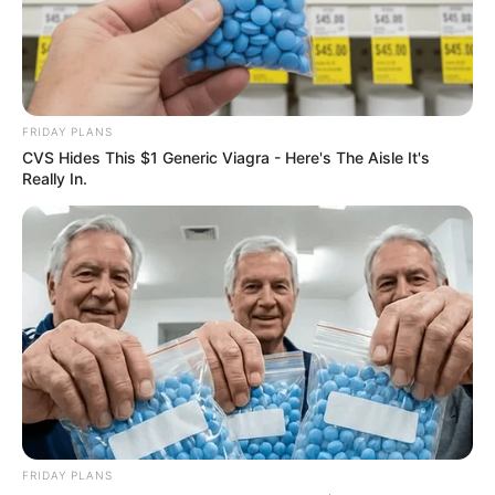
ดูดวงรายวัน
อยากเฮงมาทางนี้ ! อ.บุญลาด แนะ เคล็ด
ลับเสริมดวงวันที่ 1 พ.ค. 69
FRIDAY PLANS
CVS Hides This $1 Generic Viagra - Here's The Aisle It's
Really In.
ดูดวงรายวัน
อ.รักษ์เลขเด็ด งวด 1 – 15 ก.ค. 68
รางวัลใหญ่ใกล้ฉัน จะเป็นของใคร ?
FRIDAY PLANS