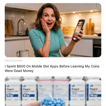
มรรคผลพระโพธิสัตว์กวนอิม
สีมงคล
แจกตาราง สีมงคลตามราศี 2569 ประจำ
เดือนสิงหาคม โดย อ.รักษ์ เลขเด็ด
SWEEPSHARK
I Spent $600 On Mobile Slot Apps Before Learning My Coins
Were Dead Money
ดูดวงรายวัน
ดูเพิ่มเติม