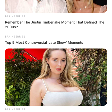
Home
/
ดูดวง
/ ราศีใดใช่วงนี้ คนโสดมีเกณฑ์ ลมพัดหวนกับแฟนเก่า!
ดูดวง
|
29 เม.ย. 2016
BRAINBERRIES
Remember The Justin Timberlake Moment That Defined The
แบ่งปัน
2000s?
BRAINBERRIES
Top 9 Most Controversial 'Late Show' Moments
ถ่านไฟเก่า กำลังครุกรุ่น !!
ราศีกุมภ์
(14 กุมภาพันธ์ – 13 มีนาคม)
ดวงความรักหงอยเหงาเป็นพักๆ แต่ไม่ต้องห่วง เดี๋ยวก็
กลับมาสวีทกันเหมือนเดิม คนโสดทำตัวน่ารักสดใสเข้าไว้
เข้าตาเพศตรงข้ามแน่นอน กลางเดือนโลกเป็นสีชมพู มี
BRAINBERRIES