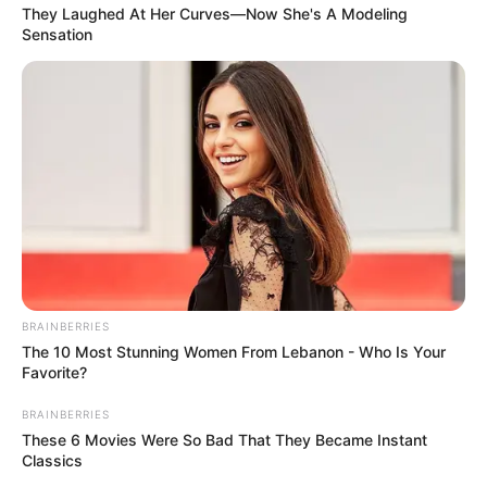
รักกุ๊กกิ๊กตลอด คนโสดแทบไม่ว่างเลย ช่วงนี้เสน่ห์แรง
They Laughed At Her Curves—Now She's A Modeling
ใครพบเห็นก็ชื่นชมชื่นชอบ แอบรักแอบชอบใครอยู่ ให้บอก
Sensation
ความในใจได้เลย ถ้ามีคนรักแล้ว ควรวางแผนเที่ยวพัก
ผ่อน ความรักก้าวหน้า มี
ข่าว
ดีเรื่องบุตร ปลายเดือน
ความ
รักจมอยู่กับอดีต ลองมองคนใหม่ๆ บ้าง เปิดโอกาสให้กับ
ตัวเอง ถ่านไฟเก่าจะกลับมาลุกโชน
ส่วนคนมีแฟนแล้วคิด
หนัก เพราะมีเด็กมายั่วให้น้ำลายไหล
BRAINBERRIES
The 10 Most Stunning Women From Lebanon - Who Is Your
Favorite?
BRAINBERRIES
These 6 Movies Were So Bad That They Became Instant
Classics