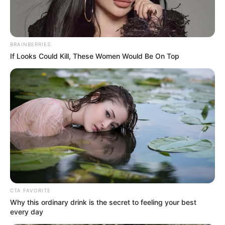
BRAINBERRIES
If Looks Could Kill, These Women Would Be On Top
The 90s Was A Fantastic Decade For Fans Of Action
Movies
BRAINBERRIES
CTA FAVORITE
Why this ordinary drink is the secret to feeling your best
every day