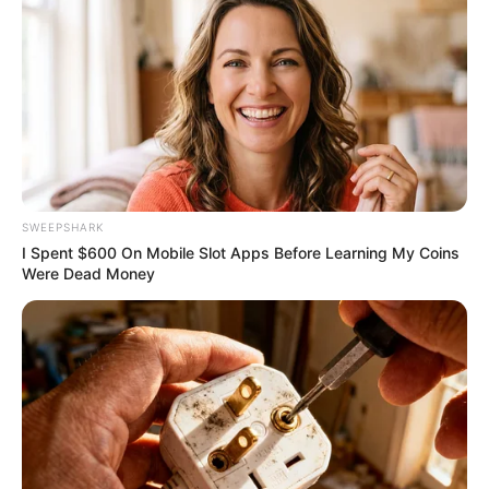
SWEEPSHARK
I Spent $600 On Mobile Slot Apps Before Learning My Coins
Were Dead Money
This Trick Will Give You An Erection At Any Age
MEDVI
She Chose To Remove The Tattoos On Her Face.
Look At Her Now
BUZZ DAY