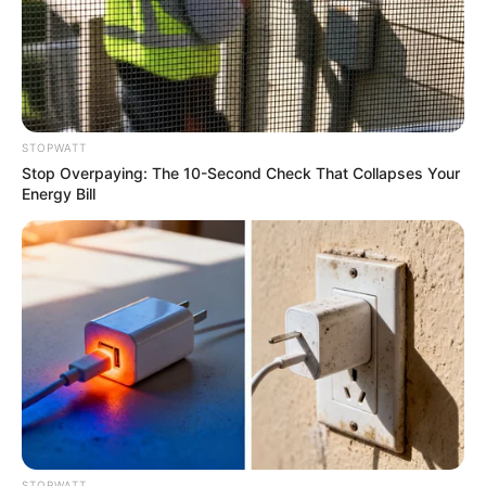
เปิดสมัครสมาชิก (ฟรี) เร็วๆนี้
STOPWATT
LEGAL
Stop Overpaying: The 10-Second Check That Collapses Your
Energy Bill
นโยบายคุกกี้
นโยบายการคุ้มครองข้อมูลส่วนบุคคล
ติดต่อเรา
เกี่ยวกับเอ็มไทย
TOP CONTENT
วัดสวย
วัดสวยเชียงใหม่
ทำนายฝัน
STOPWATT