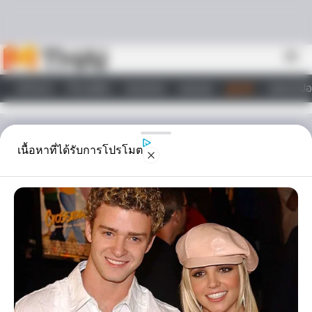
Skip to content
menu
หน้าแรก
ทำนายฝัน
ตรวจหวย
ผลบอล
ดูดวง
วอลเปเปอ
ไลฟ์สไตล์
ดูดวง
เนื้อหาที่ได้รับการโปรโมต
ราศีใดใช่วงนี้ คนโสดมีเกณฑ์
ลมพัดหวนกับแฟนเก่า!
งานนี้มีลุ้น ใครน๊า ถ่านไฟเก่า กำลังครุกรุ่น !!