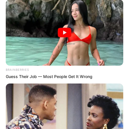
The Monster Snake That Makes Anacondas Look
Tiny!
BRAINBERRIES
BRAINBERRIES
Guess Their Job — Most People Get It Wrong
Why this ordinary drink is the secret to feeling your
best every day
CTA LOVE