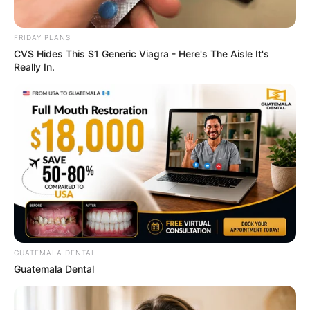
FRIDAY PLANS
CVS Hides This $1 Generic Viagra - Here's The Aisle It's
Really In.
4x Stronger Than Viagra! This To Perform Better
MEDVI
GUATEMALA DENTAL
Guatemala Dental
Men, You Don't Need Viagra If You Do This Once A
Day
MEDVI