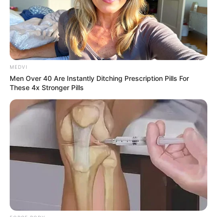
MEDVI
Men Over 40 Are Instantly Ditching Prescription Pills For
These 4x Stronger Pills
'The OC' Cast Then And Now - Where Are They 20
Years Later?
BRAINBERRIES
Plastic Surgery Splurge: Instagram Model's Quest
For Barbie Looks
BRAINBERRIES