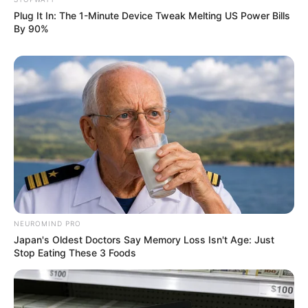
สถิติหวยรายเดือน
Plug It In: The 1-Minute Device Tweak Melting US Power Bills
By 90%
ดวงรายวัน
บทสวดมนต์
วิธีบนไอ้ไข่
ไหว้ท้าวเวสสุวรรณ
วิธีไหว้วัดแขก
วอลเปเปอร์พระแม่ลักษมี
วอลเปเปอร์ ฟรี
สีมงคล
FOLLOW US
NEUROMIND PRO
เว็บไซต์นี้ใช้คุกกี้
Japan's Oldest Doctors Say Memory Loss Isn't Age: Just
เพื่อการนำเสนอเนื้อหาที่ดี รวมถึงการจัดการข้อมูลส่วนบุคคล เพื่อให้คุณได้รับ
Stop Eating These 3 Foods
ประสบการณ์ที่ดีบนบริการของเว็บไซต์เรา หากคุณใช้บริการเว็บไซต์นี้ต่อไปโดย
ไม่มีการปรับตั้งค่าใดๆนั้น แสดงว่าคุณยอมรับนโยบายคุกกี้และนโยบายส่วน
บุคคลของเรา
Copyright © 2016