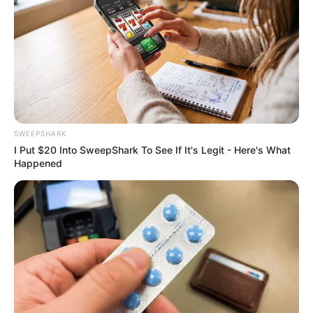
SWEEPSHARK
I Put $20 Into SweepShark To See If It's Legit - Here's What
Men 45+ Are Trying This To Perform Better
Happened
MEDVI