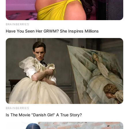
Did You Notice How Natural Simba’s Movements
Looked In The Movie?
BRAINBERRIES
BRAINBERRIES
Have You Seen Her GRWM? She Inspires Millions
BRAINBERRIES
Remember Them? These '90s Couples Defined An
Is The Movie "Danish Girl" A True Story?
Era—See The Complete List
BRAINBERRIES