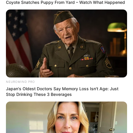
Coyote Snatches Puppy From Yard – Watch What Happened
17 Rare Churches Underground That Still Exist
BRAINBERRIES
NEUROMIND PRO
Japan's Oldest Doctors Say Memory Loss Isn't Age: Just
Stop Drinking These 3 Beverages
Remember These Iconic '90s Couples? See The List
That Defined A Generation
BRAINBERRIES