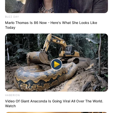
BUZZ DAY
Marlo Thomas Is 86 Now - Here's What She Looks Like
Today
ER Doctor: "I Threw Out My Viagra After What I
Found On CVS Aisle 7"
FRIDAY PLANS
HABERION
Video Of Giant Anaconda Is Going Viral All Over The World.
Watch