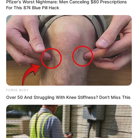
Pfizer's Worst Nightmare: Men Canceling $80 Prescriptions
For This 87¢ Blue Pill Hack
ดูดวงรายวัน
อ.รักษ์เลขเด็ด งวด 2 – 15 พ.ค. 68
รางวัลใหญ่ใกล้ฉัน จะเป็นของใคร ?
FORGE BODY
Over 50 And Struggling With Knee Stiffness? Don't Miss This
MThai เชื่อในสิ่งที่ทำ ทำในสิ่งที่เชื่อ
รับข่าวสารเลขมงคล สถิติเลขดัง ดวงรายวัน รายเดือน รายปี
พร้อมแนะนำวิธีเสริมดวง
ลุ้นรับรางวัลจากกิจกรรมเสริมความเป็นมงคลให้กับตัวท่านเอง