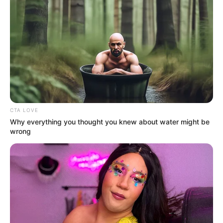
Her Story Isn't What You Think—You''ll Be Surprised
BRAINBERRIES
Clothes And Shoes Are The Real Challenges For This
Family!
BRAINBERRIES
CTA LOVE
Why everything you thought you knew about water might be
wrong