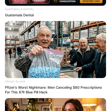
GUATEMALA DENTAL
ดูดวง
Guatemala Dental
เบอร์โทร คน Keep look เป๊ะทุกมุมดูดี
ทุกองศา คุณล่ะมีเลขคู่นี้ไหม
ดูดวง
วันที่ 1 ส.ค. 2569 วันคล้ายวันสำเร็จ
FRIDAY PLANS
มรรคผลพระโพธิสัตว์กวนอิม
Pfizer's Worst Nightmare: Men Canceling $80 Prescriptions
For This 87¢ Blue Pill Hack