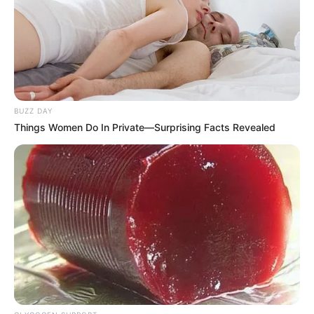
BUZZ DAY
Things Women Do In Private—Surprising Facts Revealed
Remember Hensel Twins? Grab Tissues Before You
See Them Now
MFH