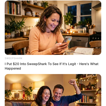
Endocrinologist: If You Have Diabetes, Read This
Before It's Removed!
GLYCOGEN SUPPORT
SWEEPSHARK
I Put $20 Into SweepShark To See If It's Legit - Here's What
Happened