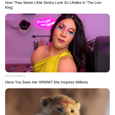
Shivers
How They Made Little Simba Look So Lifelike in 'The Lion
BRAINBERRIES
King'
BRAINBERRIES
From Baddies To Sweethearts: These 9 Actresses
Have You Seen Her GRWM? She Inspires Millions
Can Do It All
BRAINBERRIES