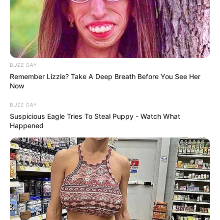
BUZZ DAY
Remember Lizzie? Take A Deep Breath Before You See Her
Now
BUZZ DAY
Suspicious Eagle Tries To Steal Puppy - Watch What
Happened
The Massive Snake That's Redefining 'Giant'—Bigger
Than Anacondas
BRAINBERRIES