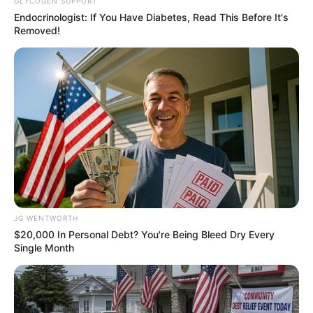
GLYCOGEN SUPPORT
Endocrinologist: If You Have Diabetes, Read This Before It's
Removed!
This Video Always Makes You Laugh, You Go Back
And Watch Again
BUZZ DAY
JG WENTWORTH
$20,000 In Personal Debt? You're Being Bleed Dry Every
Single Month
Stop Waiting In Line: The 87¢ Generic Viagra Is
Actually "Self-Serve" In Aisle 7