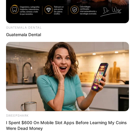
Spikes At Home (Recipe)
GLYCOGEN SUPPORT
GUATEMALA DENTAL
Guatemala Dental
Blood Sugar Is Not From Sweets! Meet The Main
Enemy Of Blood Sugar
GLYCOGEN SUPPORT
SWEEPSHARK
I Spent $600 On Mobile Slot Apps Before Learning My Coins
Were Dead Money