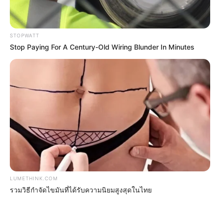
นโยบายคุกกี้
นโยบายการคุ้มครองข้อมูลส่วนบุคคล
ติดต่อเรา
STOPWATT
Stop Paying For A Century-Old Wiring Blunder In Minutes
เกี่ยวกับเอ็มไทย
TOP CONTENT
วัดสวย
วัดสวยเชียงใหม่
ทำนายฝัน
สถิติหวยรายเดือน
ดวงรายวัน
บทสวดมนต์
วิธีบนไอ้ไข่
LUMETHINK.COM
ไหว้ท้าวเวสสุวรรณ
รวมวิธีกำจัดไขมันที่ได้รับความนิยมสูงสุดในไทย
วิธีไหว้วัดแขก
วอลเปเปอร์พระแม่ลักษมี