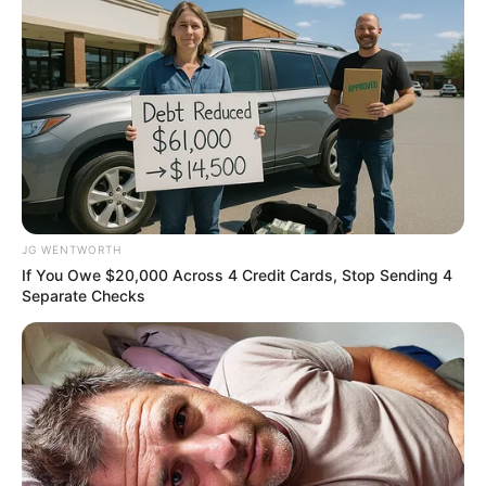
Top 10 Pop Divas (She's Not Number 1)
BRAINBERRIES
JG WENTWORTH
If You Owe $20,000 Across 4 Credit Cards, Stop Sending 4
Separate Checks
Neuropathy Has Been Linked To A Common Habit.
Do You Do It?
NERVE FLOW