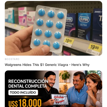
Paying $500/Mo In Debt Interest? You Are Getting
Ruthlessly Fleeced
JG WENTWORTH
BOOSTARO
Walgreens Hides This $1 Generic Viagra - Here's Why
Columbus Adults Are Fixing High Blood Sugar