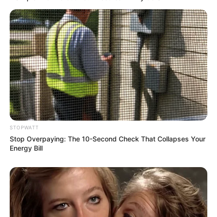
How To Get An Erection Even After 60!
STOPWATT
MEDVI
Stop Overpaying: The 10-Second Check That Collapses Your
Energy Bill