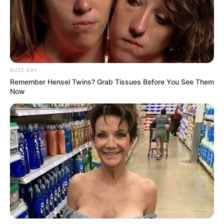
This New Will Give You An Erection After +45
BUZZ DAY
MEDVI
Remember Hensel Twins? Grab Tissues Before You See Them
Now
Everybody Wanted To Date Her In The 80s & This Is