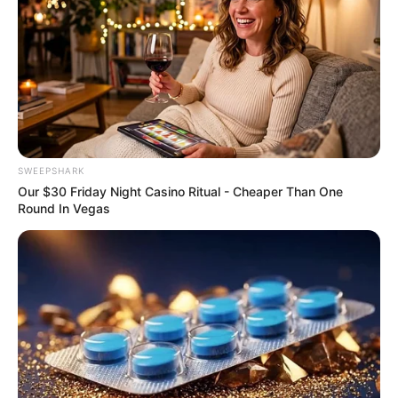
สีมงคล
แจกตาราง สีมงคลตามราศี 2569 ประจำ
เดือนสิงหาคม โดย อ.รักษ์ เลขเด็ด
SWEEPSHARK
Our $30 Friday Night Casino Ritual - Cheaper Than One
ดูดวงรายปี
Round In Vegas
ดูเพิ่มเติม
ดูดวงรายปี
มาแล้ว ! เปิดคำทำนาย อ.มิก พลิกดวง
ชะตา ดวงราศีธนู 2569