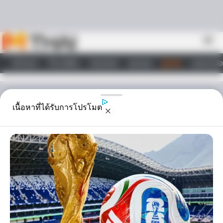
Skip to content
menu
หน้าแรก
ทำนายฝัน
ตรวจหวย
ผลบอล
ดูดวง
วอลเปเปอ
ไลฟ์สไตล์
ดูดวง
เนื้อหาที่ได้รับการโปรโมต
ดูดวงชะตาชาวราศี ประจำ
เดือน โดย อ.คฑา
ดูดวงราศี ไขทุกปัญหา ที่คุณอยากรู้ ดูดวงไพ่ยิปซีกับอาจารย์ คฑา ใน
เดือน นี้