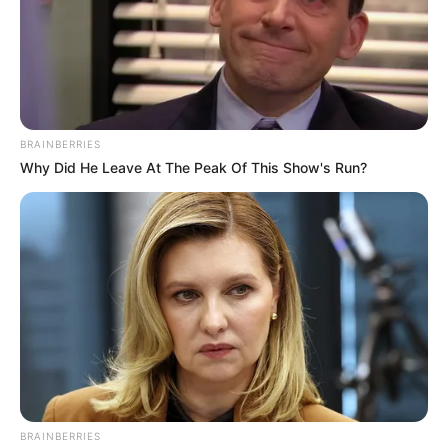
BRAINBERRIES
ราศี
Why Did He Leave At The Peak Of This Show's Run?
นักเขียน
อิสฺวาสุ
เชื่อในสิ่งที่เฮ็ด เฮ็ดในสิ่งที่เชื่อ
เนื้อหาที่ได้รับการโปรโมต
BRAINBERRIES