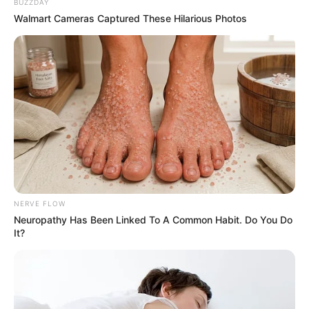
Her Recently
BUZZDAY
Walmart Cameras Captured These Hilarious Photos
BUZZ DAY
NERVE FLOW
Sex Can Last 3 Hours Without Viagra, Try This
Neuropathy Has Been Linked To A Common Habit. Do You Do
Recipe!
It?
BOOSTARO