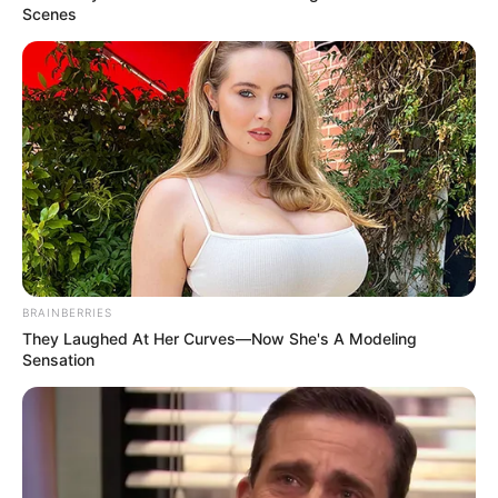
Scenes
คลิปวีดีโอ ดูดวง ราศีกันย์ (เกิดวันที่ 16 ก.ย. – 16 ต.ค. )
–
ดูวิดีโอทั้งหมด กดที่นี่
พบกับ อาจารย์ คฑา ได้ทุกเดือน กับการดูดวงไพ่ยิปซี
ทำนายดวงชะตาของชาวราศี
ไขทุกปัญหา ทุกข้อสงสัย ที่คุณอยากรู้ มีให้คุณ ชาวราศี
(ผู้เกิดวันที่ ) ที่นี่ ทุกคำตอบ
BRAINBERRIES
They Laughed At Her Curves—Now She's A Modeling
Sensation