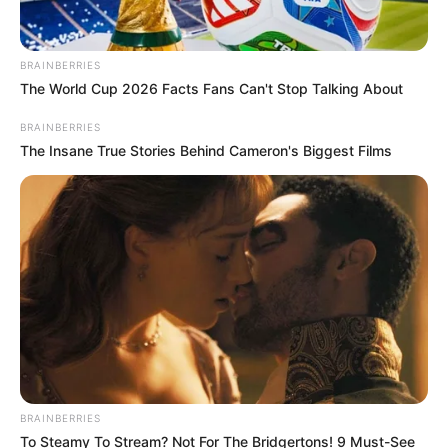
Home
/
ดูดวง
/ ดูดวงชะตาชาวราศี ประจำเดือน โดย อ.คฑา
BRAINBERRIES
ดูดวง
|
31 มี.ค. 2016
The World Cup 2026 Facts Fans Can't Stop Talking About
แบ่งปัน
BRAINBERRIES
The Insane True Stories Behind Cameron's Biggest Films
ดวงชะตาของชาวราศี (ผู้ที่เกิดระหว่างวันที่ ) ประจำเดือน
พยากรณ์ดวงชะตา ชาวราศี โดยการ
ดูดวง
ไพ่ยิปซีกับ
อาจารย์ คฑา (คำทำนายในช่วงเวลา เดือน )
BRAINBERRIES
To Steamy To Stream? Not For The Bridgertons! 9 Must-See