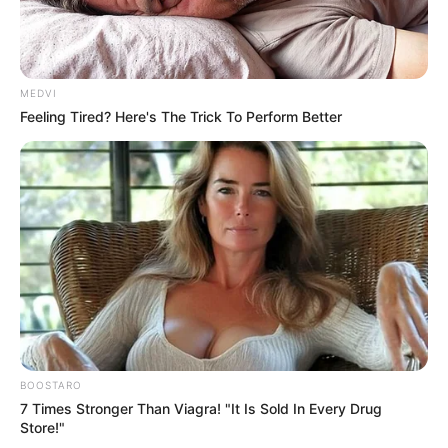
MEDVI
Feeling Tired? Here's The Trick To Perform Better
Owe $20k+ Across Multiple Bills? The 2-Minute
Calculator Clearing Balances
JG WENTWORTH
BOOSTARO
7 Times Stronger Than Viagra! "It Is Sold In Every Drug
Store!"