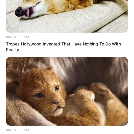
Unleashing Her Passion: Demi Moore's 8 Sultriest
Movie Roles!
BRAINBERRIES
Tropes Hollywood Invented That Have Nothing To Do With
BRAINBERRIES
Reality
8 Movies Based On Real Stories That Give Us
BRAINBERRIES