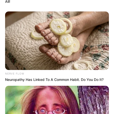
All!
Scandalous Performances
BRAINBERRIES
Remember Them? These '90s Couples Defined An
Era—See The Complete List
BRAINBERRIES
NERVE FLOW
Neuropathy Has Linked To A Common Habit. Do You Do It?
The Rarest And Most Valuable Card In The Whole
World
BRAINBERRIES