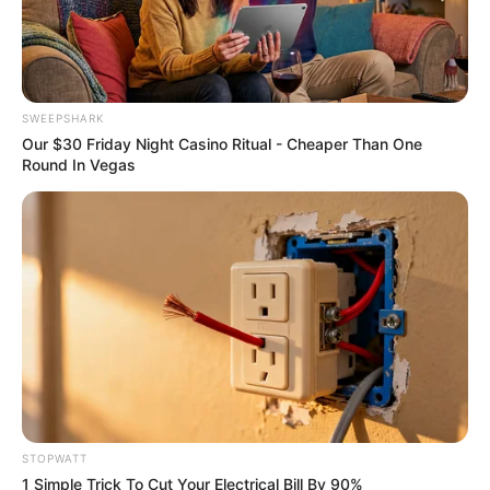
This Trick Is For Men In Their 40's To Perform Better
MEDVI
SWEEPSHARK
Our $30 Friday Night Casino Ritual - Cheaper Than One
Round In Vegas
Men 45+ Are Trying This To Perform Better
MEDVI
STOPWATT
1 Simple Trick To Cut Your Electrical Bill By 90%