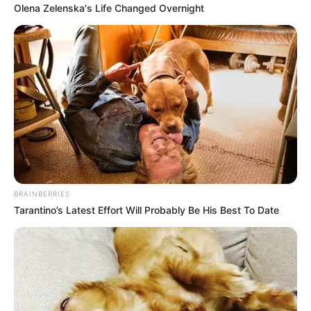
Olena Zelenska's Life Changed Overnight
Critics Were Impressed By The Way She Portrayed
Grace Kelly
BRAINBERRIES
BRAINBERRIES
Tarantino’s Latest Effort Will Probably Be His Best To Date