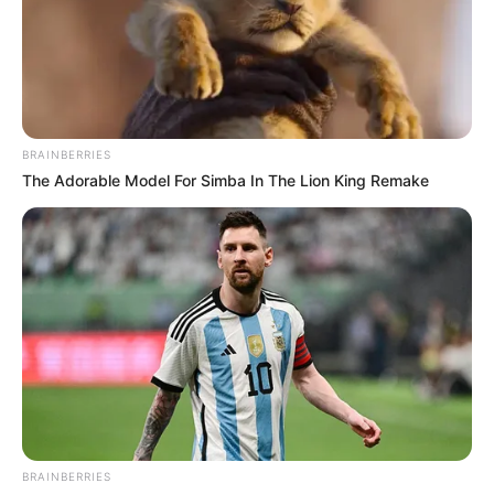
BRAINBERRIES
The Adorable Model For Simba In The Lion King Remake
Meet The 6 Legendary Child Actors Who Became
Real Life Criminals
BRAINBERRIES
She Gave Up A Normal Life To Act Like A Horse
BRAINBERRIES
BRAINBERRIES