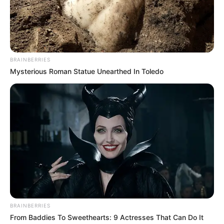
They're Unbearable! 9 Movie Characters You
Probably Remember
BRAINBERRIES
BRAINBERRIES
Mysterious Roman Statue Unearthed In Toledo
Who Will Be the Next James Bond? Here's What We
Know So Far
BRAINBERRIES
BRAINBERRIES
From Baddies To Sweethearts: 9 Actresses That Can Do It
Sensational Seductress: Demi Moore's Most