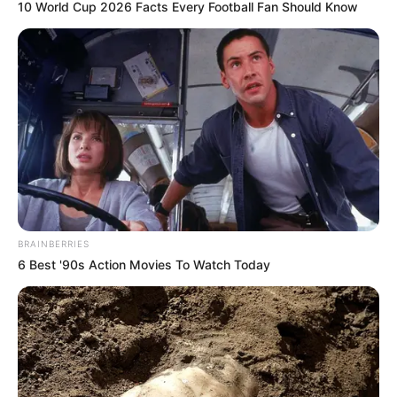
10 World Cup 2026 Facts Every Football Fan Should Know
Busting Movie Myths! Common Clichés That Don't
Reflect Reality
BRAINBERRIES
BRAINBERRIES
6 Best '90s Action Movies To Watch Today