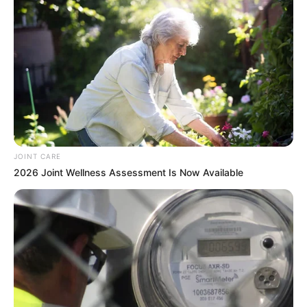
MThai เชื่อในสิ่งที่ทำ ทำในสิ่งที่เชื่อ
รับข่าวสารเลขมงคล สถิติเลขดัง ดวงรายวัน รายเดือน รายปี
พร้อมแนะนำวิธีเสริมดวง
JOINT CARE
ลุ้นรับรางวัลจากกิจกรรมเสริมความเป็นมงคลให้กับตัวท่านเอง
2026 Joint Wellness Assessment Is Now Available
เปิดสมัครสมาชิก (ฟรี) เร็วๆนี้
LEGAL