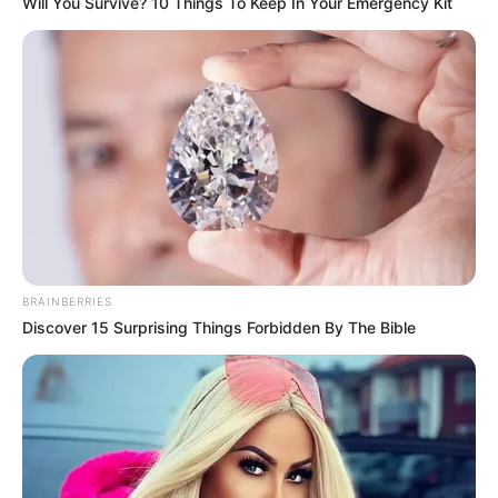
Will You Survive? 10 Things To Keep In Your Emergency Kit
MThai เชื่อในสิ่งที่ทำ ทำในสิ่งที่เชื่อ
รับข่าวสารเลขมงคล สถิติเลขดัง ดวงรายวัน รายเดือน รายปี
พร้อมแนะนำวิธีเสริมดวง
ลุ้นรับรางวัลจากกิจกรรมเสริมความเป็นมงคลให้กับตัวท่านเอง
BRAINBERRIES
Discover 15 Surprising Things Forbidden By The Bible
เปิดสมัครสมาชิก (ฟรี) เร็วๆนี้
LEGAL