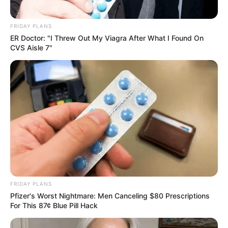
FRIDAY PLANS
ER Doctor: "I Threw Out My Viagra After What I Found On
CVS Aisle 7"
Feeling Tired? Here's The Trick To Perform Better
MEDVI
FRIDAY PLANS
Pfizer's Worst Nightmare: Men Canceling $80 Prescriptions
For This 87¢ Blue Pill Hack