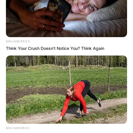
$30k In Debt Relief Scandal: What Financial
Institutions Quietly Conceal
JG WENTWORTH
BRAINBERRIES
Think Your Crush Doesn't Notice You? Think Again
Surgeons: This Simple Method Ends Joint Pain &
Arthritis! Try It!
FORGE BODY
BRAINBERRIES