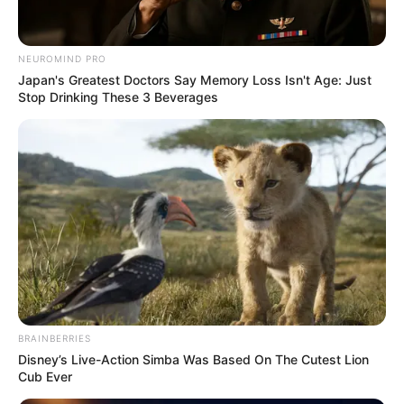
Home
/
ดูดวง
/ ดูดวงชะตาชาวราศี ประจำเดือน โดย อ.คฑา
NEUROMIND PRO
ดูดวง
|
31 มี.ค. 2016
Japan's Greatest Doctors Say Memory Loss Isn't Age: Just
Stop Drinking These 3 Beverages
แบ่งปัน
ดวงชะตาของชาวราศี (ผู้ที่เกิดระหว่างวันที่ ) ประจำเดือน
พยากรณ์ดวงชะตา ชาวราศี โดยการ
ดูดวง
ไพ่ยิปซีกับ
อาจารย์ คฑา (คำทำนายในช่วงเวลา เดือน )
BRAINBERRIES
Disney’s Live-Action Simba Was Based On The Cutest Lion
Cub Ever