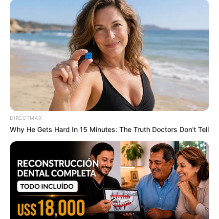
This New Will Give You An Erection After +45
MEDVI
DIRECTMAX
Why He Gets Hard In 15 Minutes: The Truth Doctors Don't Tell
How To Get An Erection Even After 60!