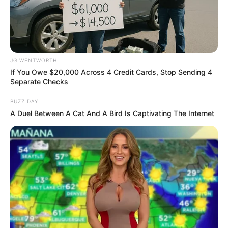
What Happened To The Blue Lagoon Cast? See
Them Now
JG WENTWORTH
BRAINBERRIES
If You Owe $20,000 Across 4 Credit Cards, Stop Sending 4
Separate Checks
BUZZ DAY
A Duel Between A Cat And A Bird Is Captivating The Internet
They're Unbearable! 9 Movie Characters You
Probably Remember