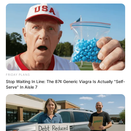
Guess Their Job — Most People Get It Wrong
BRAINBERRIES
FRIDAY PLANS
Stop Waiting In Line: The 87¢ Generic Viagra Is Actually "Self-
Serve" In Aisle 7