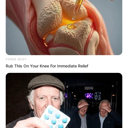
BRAINBERRIES
FORGE BODY
Rub This On Your Knee For Immediate Relief
I Bet You Didn't Know It Was Really Happening?
BRAINBERRIES