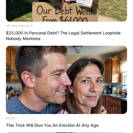
JG WENTWORTH
$25,000 In Personal Debt? The Legal Settlement Loophole
Nobody Mentions
Japan's Oldest Doctors Say Memory Loss Isn't Age:
Just Stop Drinking These 3 Beverages
NEUROMIND PRO
MEDVI
This Trick Will Give You An Erection At Any Age