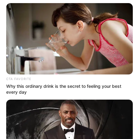
สีมงคล
แจกตาราง สีมงคลตามราศี 2569 ประจำ
เดือนสิงหาคม โดย อ.รักษ์ เลขเด็ด
ดูดวงรายวัน
ดูเพิ่มเติม
CTA FAVORITE
Why this ordinary drink is the secret to feeling your best
every day
ดูดวงรายวัน
อยากเฮงมาทางนี้ ! อ.บุญลาด แนะ เคล็ด
ลับเสริมดวงวันที่ 1 พ.ค. 69