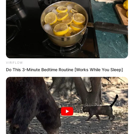
VIRIFLOW
Culkin Cracks Up The Web With His Own Version Of
Do This 3-Minute Bedtime Routine [Works While You Sleep]
‘Home Alone’
BRAINBERRIES