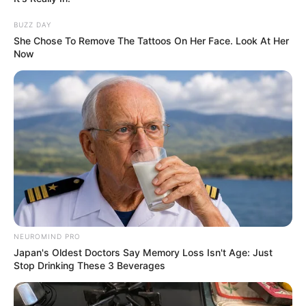
Why this ordinary drink is the secret to feeling your
best every day
BUZZ DAY
CTA LOVE
She Chose To Remove The Tattoos On Her Face. Look At Her
Now
These 9 Actresses Will Make You Rethink Good And
NEUROMIND PRO
Evil!
Japan's Oldest Doctors Say Memory Loss Isn't Age: Just
BRAINBERRIES
Stop Drinking These 3 Beverages