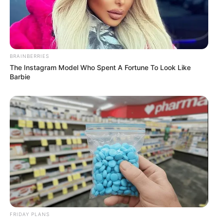
นโยบายคุกกี้
นโยบายการคุ้มครองข้อมูลส่วนบุคคล
ติดต่อเรา
เกี่ยวกับเอ็มไทย
BRAINBERRIES
The Instagram Model Who Spent A Fortune To Look Like
Barbie
TOP CONTENT
วัดสวย
วัดสวยเชียงใหม่
ทำนายฝัน
สถิติหวยรายเดือน
ดวงรายวัน
บทสวดมนต์
วิธีบนไอ้ไข่
ไหว้ท้าวเวสสุวรรณ
วิธีไหว้วัดแขก
FRIDAY PLANS