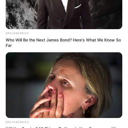
ดูดวงรายวัน
BRAINBERRIES
อ.รักษ์เลขเด็ด งวด 1 – 15 ก.ค. 68
Who Will Be the Next James Bond? Here's What We Know So
Far
รางวัลใหญ่ใกล้ฉัน จะเป็นของใคร ?
ดูดวงรายวัน
อ.รักษ์เลขเด็ด งวด 2 – 15 พ.ค. 68
รางวัลใหญ่ใกล้ฉัน จะเป็นของใคร ?
BRAINBERRIES