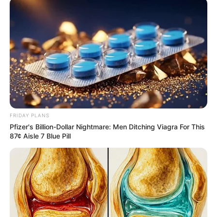
คลิปวีดีโอ ดูดวง ราศีเมถุน (เกิดวันที่ 15 มิ.ย. – 14 ก.ค. )
–
ดูวิดีโอทั้งหมด กดที่นี่
พบกับ อาจารย์ คฑา ได้ทุกเดือน กับการดูดวงไพ่ยิปซี
ทำนายดวงชะตาของชาวราศี
ไขทุกปัญหา ทุกข้อสงสัย ที่คุณอยากรู้ มีให้คุณ ชาวราศี
(ผู้เกิดวันที่ ) ที่นี่ ทุกคำตอบ
FRIDAY PLANS
Pfizer's Billion-Dollar Nightmare: Men Ditching Viagra For This
87¢ Aisle 7 Blue Pill