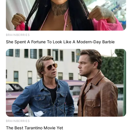
เบอร์โทร คน Keep look เป๊ะทุกมุมดูดี
ทุกองศา คุณล่ะมีเลขคู่นี้ไหม
BRAINBERRIES
She Spent A Fortune To Look Like A Modern-Day Barbie
ดูดวง
วันที่ 1 ส.ค. 2569 วันคล้ายวันสำเร็จ
มรรคผลพระโพธิสัตว์กวนอิม
BRAINBERRIES
The Best Tarantino Movie Yet