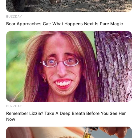
BUZZDAY
Bear Approaches Cat: What Happens Next Is Pure Magic
These Photos Make Us Nostalgic For The 70's
BRAINBERRIES
BUZZDAY
Remember Lizzie? Take A Deep Breath Before You See Her
Now
These '90s Couples Will Always Hold A Special Place
In Our Hearts