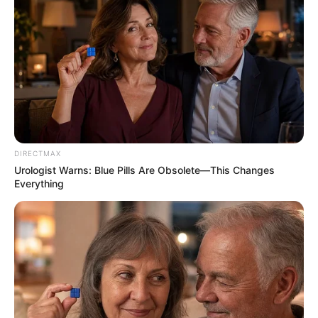
Mystery Solved: Here's Why These 9 Actors Left
Their TV Shows
BRAINBERRIES
DIRECTMAX
Urologist Warns: Blue Pills Are Obsolete—This Changes
Everything