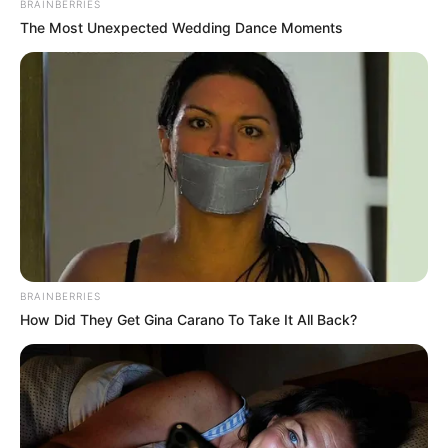
Every Single Month
BRAINBERRIES
JG WENTWORTH
The Most Unexpected Wedding Dance Moments
Colorado Elk's Surprising Response After Being
Freed From Tire
BUZZ DAY
Why Smart Men 40+ Switched From Blue Pills To
This
DIRECTMAX
BRAINBERRIES
How Did They Get Gina Carano To Take It All Back?