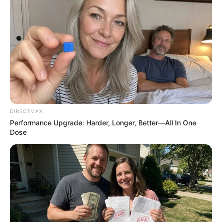
Walgreens Hides This $1 Generic Viagra - Here's The
Aisle It's Really In.
FRIDAY PLANS
DIRECTMAX
Performance Upgrade: Harder, Longer, Better—All In One
Dose
Do This 3-Minute Bedtime Routine [Works While You
Sleep]
VIRIFLOW