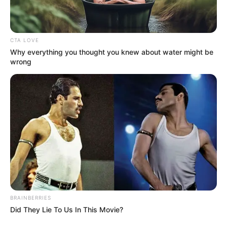
CTA LOVE
Why everything you thought you knew about water might be
Remember Hensel Twins? Take A Deep Breath Before
wrong
You See Them Now
BUZZDAY
BRAINBERRIES
Did They Lie To Us In This Movie?
$20,000 In Personal Debt? You're Being Bleed Dry