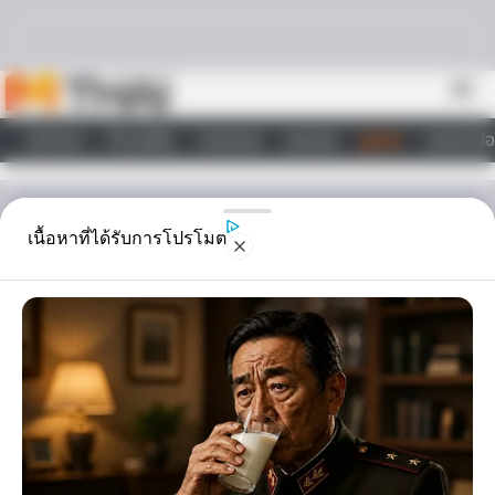
Skip to content
menu
หน้าแรก
ทำนายฝัน
ตรวจหวย
ผลบอล
ดูดวง
วอลเปเปอ
ไลฟ์สไตล์
ดูดวง
เนื้อหาที่ได้รับการโปรโมต
ดูดวงชะตาชาวราศี ประจำ
เดือน โดย อ.คฑา
ดูดวงราศี ไขทุกปัญหา ที่คุณอยากรู้ ดูดวงไพ่ยิปซีกับอาจารย์ คฑา ใน
เดือน นี้