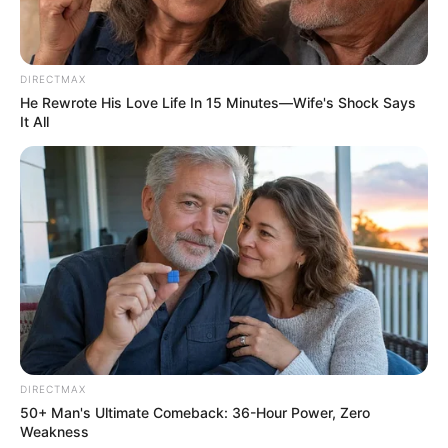
Think You Know FIFA 2026? These Facts May
Surprise You
DIRECTMAX
BRAINBERRIES
He Rewrote His Love Life In 15 Minutes—Wife's Shock Says
It All
Too Hot For TV? These Scenes Slipped Through
DIRECTMAX
Anyway
50+ Man's Ultimate Comeback: 36-Hour Power, Zero
BRAINBERRIES
Weakness