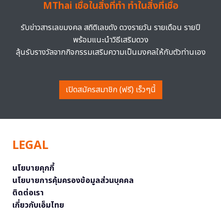
MThai เชื่อในสิ่งที่ทำ ทำในสิ่งที่เชื่อ
รับข่าวสารเลขมงคล สถิติเลขดัง ดวงรายวัน รายเดือน รายปี
พร้อมแนะนำวิธีเสริมดวง
ลุ้นรับรางวัลจากกิจกรรมเสริมความเป็นมงคลให้กับตัวท่านเอง
เปิดสมัครสมาชิก (ฟรี) เร็วๆนี้
LEGAL
นโยบายคุกกี้
นโยบายการคุ้มครองข้อมูลส่วนบุคคล
ติดต่อเรา
เกี่ยวกับเอ็มไทย