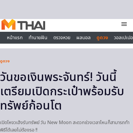
Skip to content
menu
หน้าแรก
ทำนายฝัน
ตรวจหวย
ผลบอล
ดูดวง
วอลเปเปอ
ไลฟ์สไตล์
ดูดวง
วันขอเงินพระจันทร์! วันนี้
เตรียมเปิดกระเป๋าพร้อมรับ
ทรัพย์ก้อนโต
เปิดโหงวเฮ้งรับทรัพย์ วัน New Moon สะดวกช่วงเวลาไหนก็สามารถทำ
พิธีได้เลยไม่ต้องรอ !!