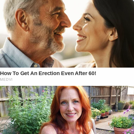
How To Get An Erection Even After 60!
MEDVI