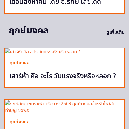
เดือนสิงหาคม โดย อ.รักษ์ เลขเด็ด
ฤกษ์มงคล
ดูเพิ่มเติม
ฤกษ์มงคล
เสาร์ห้า คือ อะไร วันแรงจริงหรือหลอก ?
ฤกษ์มงคล