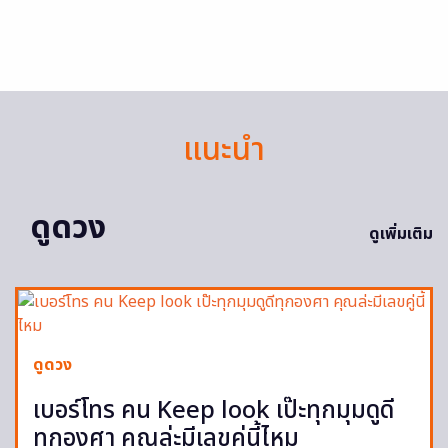
แนะนำ
ดูดวง
ดูเพิ่มเติม
ดูดวง
เบอร์โทร คน Keep look เป๊ะทุกมุมดูดี
ทุกองศา คุณล่ะมีเลขคู่นี้ไหม