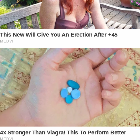
This New Will Give You An Erection After +45
MEDVI
4x Stronger Than Viagra! This To Perform Better
MEDVI