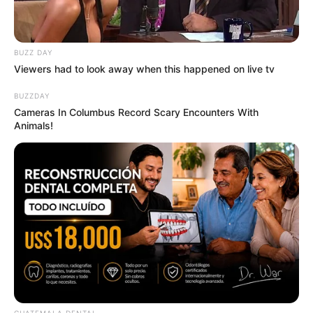
Muslim
BRAINBERRIES
BUZZ DAY
Viewers had to look away when this happened on live tv
BUZZDAY
Cameras In Columbus Record Scary Encounters With
Animals!
Once Criticized For Her Figure, Now She's Turning
Heads
BRAINBERRIES