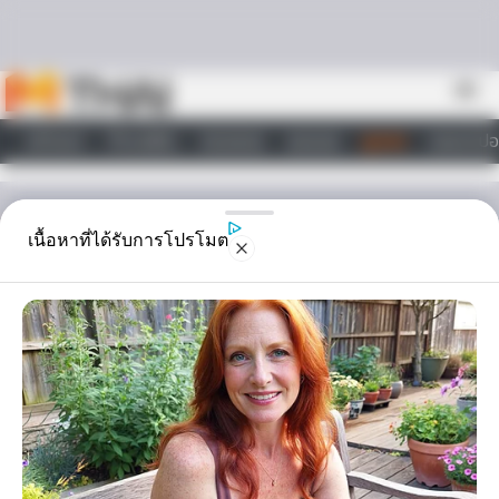
Skip to content
menu
หน้าแรก
ทำนายฝัน
ตรวจหวย
ผลบอล
ดูดวง
วอลเปเปอ
ไลฟ์สไตล์
ดูดวง
เนื้อหาที่ได้รับการโปรโมต
ดวงความรัก 12ราศี ประจำ
เดือนมีนาคม 2559! โดย
อ.คฑา ชินบัญชร
ดวงความรักจะเป็นยังไงบ้างน๊า มาลุ้นกัน :)