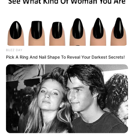
Why this ordinary drink is the secret to feeling your
best every day
CTA LOVE
BUZZ DAY
Pick A Ring And Nail Shape To Reveal Your Darkest Secrets!
The Most Surprising Things About FIFA World Cup
2026
BRAINBERRIES