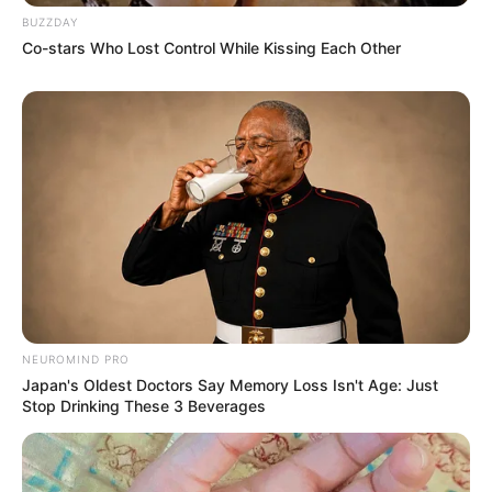
BUZZDAY
ราศีธนู (15 ธันวาคม – 13 มกราคม)
Co-stars Who Lost Control While Kissing Each Other
ความรักสองจิตสามใจ มีคนมาทำให้สับสน ช่วงนี้ต้องหนัก
แน่น รักจะได้หวานไปนานๆ คนโสดยิ้มออก มีคนมารุม
ล้อม ช่วงนี้สวยหล่อเลือกได้สบายๆ ดวงความรักสำหรับคน
โสด หมั่นตื้อหมั่นจีบ คนที่เล็งเอาไว้ไม่ไปไหนแน่ ส่วนถ้ามี
แฟนแล้ว มีเรื่องจุกจิกให้มีปากเสียงกันเป็นประจำ ให้มอง
โลกในแง่ดี สิ่งดีๆ ที่เคยทำให้กัน จะช่วยรักษาให้รักยืนยาว
NEUROMIND PRO
บทความนี้ได้รับอนุญาตให้เผยแพร่ได้บนเว็บไซต์
Japan's Oldest Doctors Say Memory Loss Isn't Age: Just
Horoscope.mthai.com เท่านั้น
Stop Drinking These 3 Beverages
รูปประกอบและเรียบเรียงโดย :
Horoscope.mthai.com