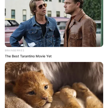
Meet The 6 Legendary Child Actors Who Became
Real Life Criminals
BRAINBERRIES
BRAINBERRIES
The Best Tarantino Movie Yet
เว็บไซต์นี้ใช้คุกกี้
Some Moments Got Out Of Control Quickly
เพื่อการนำเสนอเนื้อหาที่ดี รวมถึงการจัดการข้อมูลส่วนบุคคล เพื่อให้คุณได้รับ
BRAINBERRIES
ประสบการณ์ที่ดีบนบริการของเว็บไซต์เรา หากคุณใช้บริการเว็บไซต์นี้ต่อไปโดย
ไม่มีการปรับตั้งค่าใดๆนั้น แสดงว่าคุณยอมรับนโยบายคุกกี้และนโยบายส่วน
บุคคลของเรา
ยอมรับ
เรียนรู้เพิ่มเติม