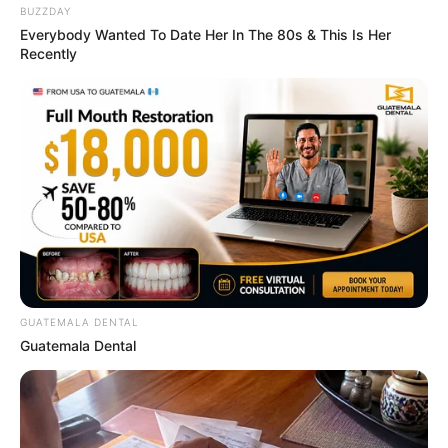
BUZZDAY
Everybody Wanted To Date Her In The 80s & This Is Her
Recently
This Movie Is The Main Reason Ukraine Has Not Lost
To Russia
BRAINBERRIES
GUATEMALA DENTAL
Guatemala Dental