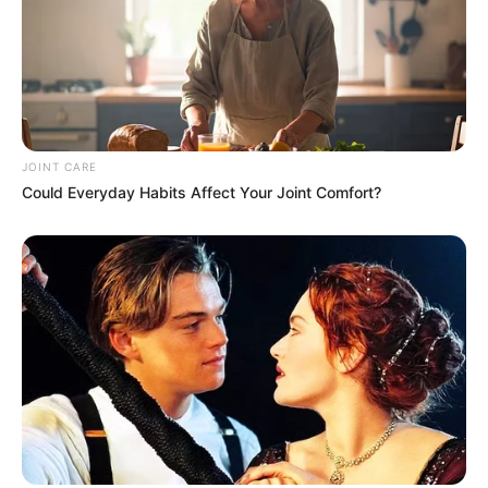
A Museum To Rihanna's Glory Could Soon Be
Opened
BRAINBERRIES
JOINT CARE
Could Everyday Habits Affect Your Joint Comfort?
Too Hot For TV? These Scenes Slipped Through