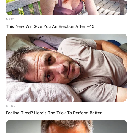
MEDVI
Home
/
ดูดวง
/ ดวงความรัก 12ราศี ประจำเดือนมีนาคม 2559! โดย
This New Will Give You An Erection After +45
อ.คฑา ชินบัญชร
ดูดวง
|
1 มี.ค. 2016
แบ่งปัน
ดวงความรัก 12ราศี ประจำเดือน
มีนาคม 2559
MEDVI
โดย อ.คฑา ชินบัญชร
Feeling Tired? Here's The Trick To Perform Better