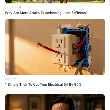
BRAINBERRIES
JOINT CARE
Why Are More Adults Experiencing Joint Stiffness?
Why everything you thought you knew about water
might be wrong
STOPWATT
CTA LOVE
1 Simple Trick To Cut Your Electrical Bill By 90%