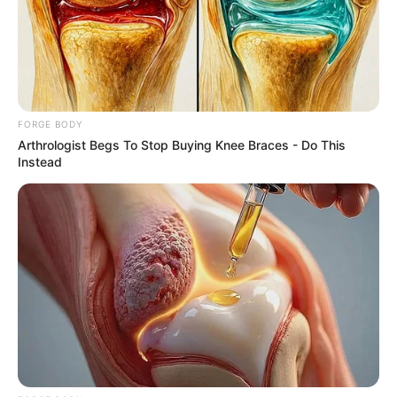
ถ้ามีคนรักแล้วก็หวานจนน่าอิจฉา ปลายเดือนคนมีคู่เริ่ม
เจ้าชู้ แอบมองคนนั้นคนนี้ หว่านเสน่ห์ไปทั่ว ให้ระวังเรื่อง
ขัดแย้ง คนโสดคงมีกิ๊กควงแก้เหงา แต่ที่จะหวังให้ยืนยาว
คงต้องรออีกหน่อย
FORGE BODY
Arthrologist Begs To Stop Buying Knee Braces - Do This
ราศีสิงห์ (17 สิงหาคม – 15 กันยายน)
Instead
ความรักน้อยอกน้อยใจสารพัดเรื่อง คิดให้น้อยๆ หน่อย
ความรักจะได้สดชื่น คนโสดได้เพื่อนแนะนำให้รู้จัก แต่ช่วง
นี้คนที่เข้ามาจะอายุมากกว่าสักหน่อย กลางเดือนความรัก
งอนกันอยู่เรื่อย ให้ใจลงหน่อย รับรองหวานชื่นแน่ ส่วนคน
โสดหาเรื่องเดินทางจะได้พบรักโดยบังเอิญ ปลายเดือน
ความรักค่อยๆ บ่มเพาะความหวานกันทีละน้อย แต่บาง
ครั้งก็มีของขึ้นบ้าง ส่วนคนโสดได้สะดุดรักโดยบังเอิญ