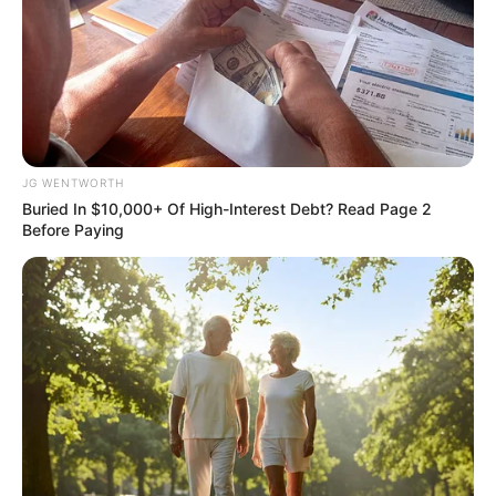
TV Couples Who Would Never Be Together: 9 Is Just
Too Weird
BRAINBERRIES
JG WENTWORTH
Buried In $10,000+ Of High-Interest Debt? Read Page 2
Before Paying
’90s TV Icons Who Faded Out Of Hollywood