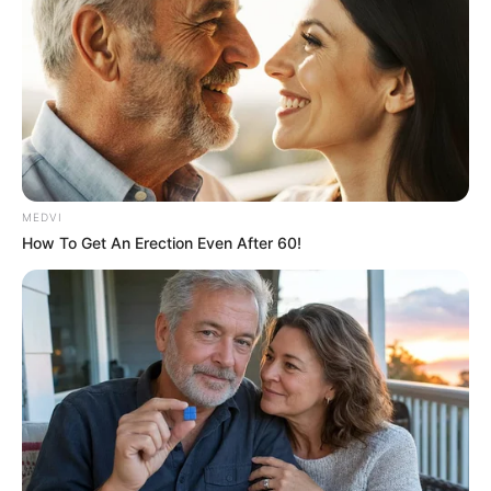
ปลายเดือนจะมีเรื่องให้เข้าใจผิดอยู่ตลอดเวลา พยายาม
ใจเย็นให้มากขึ้น ส่วนคนโสดต้องดูให้ดี ดนไปปิ๊งคนที่มี
เจ้าของแล้ว
ราศีเมษ (15 เมษายน – 14 พฤกษภาคม)
MEDVI
How To Get An Erection Even After 60!
ความรักเกิดอาการเหงา อยากมีคู่ อยากมีใครสักคน แต่ใช่
ว่าไม่มีใครเข้ามา เพียงแต่คุณเองก็เลือกอยู่เหมือนกัน ช่วง
กลางมีสะดุดรัก แต่ต้องรีบสานต่อความสัมพันธ์ เนิ่นนาน
ไปจะหายจ๋อย คนมีคู่ช่วงนี้จะเป็นไม้เบื่อไม้เมากันอยู่เสมอ
ลองยอมกันคนละนิด เข้าหากันคนละหน่อย จะรู้ว่าความ
เข้าใจกันมันมีความสุขแค่ไหน ส่วนคนโสดได้พบรักเสียที
ส่วนคนที่มีคู่อยู่แล้วช่วงกลางเดือนมีบรรยากาศโรแมน
ติก ได้ท่องเที่ยว หรือกิจกรรมพักผ่อน ดูหนัง ฟังเพลง