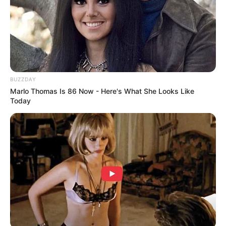
เจอคนถูกใจโดยบังเอิญ ให้รวบรวมความกล้าสานต่อความ
สัมพันธ์ทันที คนโสดต้องเดินทางบ่อยๆ ถึงจะพบรัก
ปลายเดือนดวงความรักโดดเด่น คนมีคู่หวานชื่น เป็นที่รัก
ของคนรอบข้าง ได้เพื่อน ได้มิตรภาพเพิ่มขึ้น คนยังไม่มีคู่
ได้เจออะไรดีๆ แน่นอน
BUZZDAY
ราศีพิจิก (16 พฤศจิกายน – 14 ธันวาคม)
Marlo Thomas Is 86 Now - Here's What She Looks Like
Today
ความรักถ้าแอบชอบใครอยู่ ความสัมพันธ์รุดหน้า คนโสด
ต้องออกนอกเส้นทางบ้าง จะได้เจออัศวินม้าขาว ส่วนถ้ามี
คู่แล้วชวนกันเดินทางไปเที่ยวพักผ่อน มีความสุขสุดๆ ใคร
ทียังโสดมีคนตามมาจีบ แต่ส่วนใหญ่ยังสนุกไปวันๆ ไม่
จริงจัง ปลายเดือนความรักมักมาแบบรวดเร็ว ร้อนแรง
แต่รวดเดียวจบ คุณผู้หญิงทั้งหลายต้องระวัง มีโอกาสถูก
หลอกเอาดื้อๆ คุณที่มีคนรักแล้วอาจนอกลู่นอกทางไปบ้าง
มีปากเสียงจุกจิก แต่สุดท้ายก็แฮปปี้