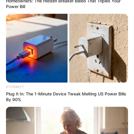
Homeowners: The Hidden Breaker Bleed That Triples Your
Power Bill
17 Rare Churches Underground That Still Exist
BRAINBERRIES
STOPWATT
Plug It In: The 1-Minute Device Tweak Melting US Power Bills
By 90%