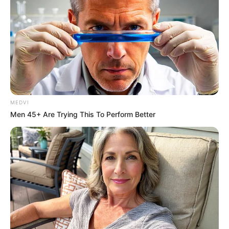
ราศี มังกร (14 มกราคม – 13 กุมภาพันธ์)
หน้าบานสุดๆ ความรักกำลังเอ่อท่วมท้น ถ้ากำลังดูใจกัน
อยู่ คงได้ฤกษ์แต่งงานเสียที ความรักเบ่งบานเต็มที่ ส่วน
คนโสดช่วงนี้เสน่ห์แรง ทุกเพศทุกวัยมารุมจีบกันจนเลือก
ไม่ทัน เนื้อคู่จะมาจากทางไกล ปลายเดือนลังเล รักพี่
MEDVI
เสียดายน้อง เลือกไม่ได้เสียที ถ้ามีคนรักแล้ว ต้องมีน้ำอด
Men 45+ Are Trying This To Perform Better
น้ำทน เรื่องที่ได้ยินอาจเป็นเรื่องการเข้าใจผิด คนโสดช่วง
นี้เจอแต่คนไม่ใช่ ถ้ามีคนรักแล้ว มีเด็กมายั่วให้ไขว้เขว
บางครั้งอารมณ์ชั่ววูบก็ทำให้ต้องมานั่งเสียใจทีหลัง
ราศีกุมภ์ (14 กุมภาพันธ์ – 13 มีนาคม)
ดวงความรัก คนที่มีคนรักอยู่แล้วอาจแง่งอนกันบ้าง แต่
สุดท้ายก็ไปไหนไม่รอด กลับมาหวานชื่น คนโสดการเดิน