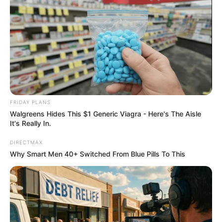
From Baddies To Sweethearts: 9 Actresses That Can
Do It All!
BRAINBERRIES
FRIDAY PLANS
Walgreens Hides This $1 Generic Viagra - Here's The Aisle
It's Really In.
DIRECTMAX
Why Smart Men 40+ Switched From Blue Pills To This
If Looks Could Kill, These Women Would Be On Top
BRAINBERRIES