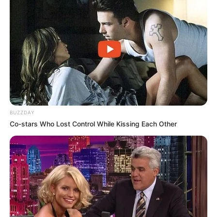
Why Did He Leave At The Peak Of This Show's Run?
BRAINBERRIES
BUZZDAY
Co-stars Who Lost Control While Kissing Each Other
Most People Don't Know That These 8 Celebrities Are