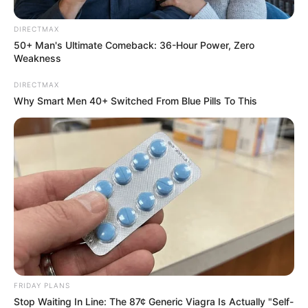
เพิ่มความผูกพันให้แน่นขึ้น ใครที่อยากมีลูก ช่วงนี้เป็นช่วง
DIRECTMAX
ที่เหมาะที่สุด
50+ Man's Ultimate Comeback: 36-Hour Power, Zero
Weakness
ราศีพฤษภ (15 พฤษภาคม – 14 มิถุนายน)
DIRECTMAX
Why Smart Men 40+ Switched From Blue Pills To This
ความรักสุกงอมเต็มที่ สรรหาสิ่งดีๆ มาให้กัน ทำให้ชีวิต
ประจำวันมีความสุข มีกำลังใจในการทำฝันให้เป็นจริง คน
โสดได้เพื่อนดี คอยแนะนำให้เป็นฝั่งฝา ดวงความรักช่วง
กลางเดือนเกิดความหลงใหล เป็นความใคร่มากกว่าความ
รัก เลยไม่ค่อยจะยืนนานสักเท่าไหร่ เชื่อใครไม่ค่อยได้ มัก
จะทำให้เสียน้ำตา คนโสดจะมีรักที่ไม่เปิดเผย แอบรักเขา
บ้าง รักคนมีเจ้าของบ้าง จะสมหวังลงเอยยากเหลือเกิน ถ้า
มีคนรักแล้ว มักจะมีเรื่องทำให้ไขว้เขว
ราศีเมถุน (15 มิถุนายน – 15 กรกฎาคม)
FRIDAY PLANS
Stop Waiting In Line: The 87¢ Generic Viagra Is Actually "Self-