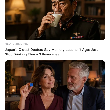
Top 8 Movies Based On Real Life. You Have To Watch
NEUROMIND PRO
Them!
Japan's Oldest Doctors Say Memory Loss Isn't Age: Just
BRAINBERRIES
Stop Drinking These 3 Beverages