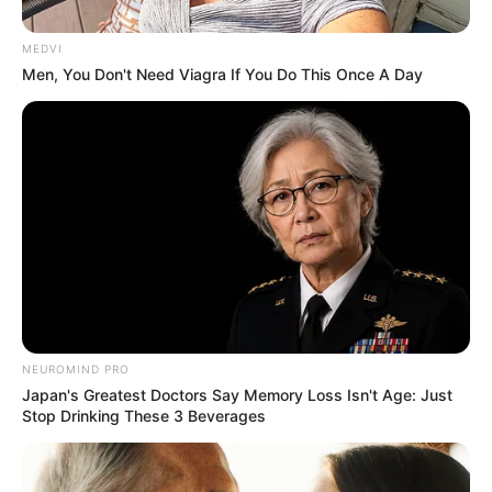
ทางจะทำให้ได้เจอเนื้อคู่ ความรักสวีทจนคนอิจฉา กำลัง
วางโครงการในการพักผ่อน เที่ยวเตร่ คนโสดได้พบรักโดย
MEDVI
Men, You Don't Need Viagra If You Do This Once A Day
บังเอิญ ความสัมพันธ์พัฒนาอย่างรวดเร็ว หากลุกขึ้นมา
เปลี่ยนแปลงตัวเอง จนกลายเป็นที่สนใจของคนรอบข้าง
เป็นเครื่องพิสูจน์ว่าคุณเองก็มีเสน่ห์ไม่ใช่เล่น ถ้ามีคนรัก
แล้วปลายเดือนระวังผิดใจกัน เพราะคนอื่นเป็นต้นเหตุ
ราศีมีน (14 มีนาคม – 14 เมษายน)
ความรักไม่ห่างหายไปไหน ตอนนี้คู่ที่อยู่ห่างไกลกันจะได้
ไกล้ชิดแนบแน่นมากขึ้น ความสัมพันธ์หวานซึ้ง ส่วนคน
โสดไม่ต้องรอนาน มีคนแนะนำ ได้พ่อสื่อแม่ชักแสนดีคอย
NEUROMIND PRO
ช่วย ดวงความรักสำหรับคนโสด มีมิตรภาพมากมาย ได้
Japan's Greatest Doctors Say Memory Loss Isn't Age: Just
Stop Drinking These 3 Beverages
เฮฮา สนุกสนาน สำหรับคนมีความรักแล้ว มีเรื่องจุกจิก
กวนใจตลอด ไม่เป็นไร เพราะยังได้นั่งหวานชื่น เหมือนดื่ม
น้ำผึ้งพระจันทร์กันใหม่ แต่อาจจะมีแง่งอนกันบ้าง ยิ่งช่วง