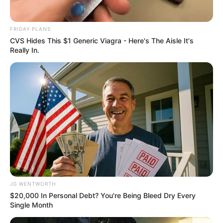
FRIDAY PLANS
CVS Hides This $1 Generic Viagra - Here's The Aisle It's
Really In.
Did You Notice How Natural Simba’s Movements
Looked In The Movie?
BRAINBERRIES
JG WENTWORTH
$20,000 In Personal Debt? You're Being Bleed Dry Every
Single Month