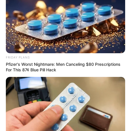
The Insane True Stories Behind Cameron's Biggest
Films
BRAINBERRIES
FRIDAY PLANS
Pfizer's Worst Nightmare: Men Canceling $80 Prescriptions
For This 87¢ Blue Pill Hack
Why this ordinary drink is the secret to feeling your
best every day
CTA FAVORITE