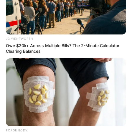
JG WENTWORTH
Owe $20k+ Across Multiple Bills? The 2-Minute Calculator
Clearing Balances
A Rihanna Museum Is Probably Opening Soon
BRAINBERRIES
FORGE BODY