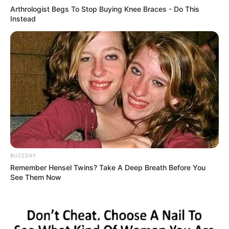
Arthrologist Begs To Stop Buying Knee Braces - Do This
Instead
Magnetic Floating Bed: All That Luxury For Mere $1.6
Mil?
BRAINBERRIES
BUZZDAY
Remember Hensel Twins? Take A Deep Breath Before You
See Them Now