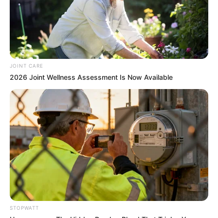
I Bet You Didn't Know It Was Really Happening?
BRAINBERRIES
JOINT CARE
2026 Joint Wellness Assessment Is Now Available
90s Hair Trends That Screamed "Please Don't Try"
BRAINBERRIES
STOPWATT