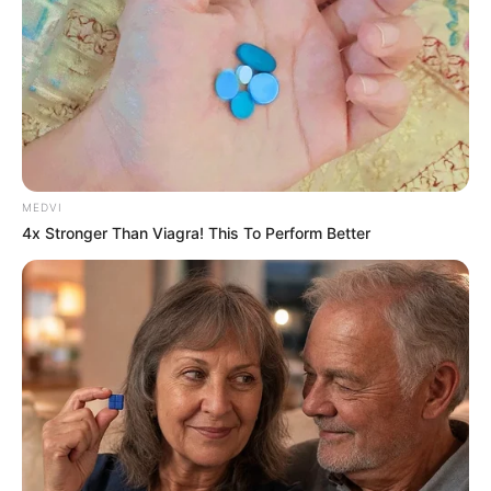
ติดตามอ่านดวง โดย อ.คฑา ชินบัญชร ได้ที่หนังสือ
พยากรณ์ชะตาชีวิต ไพยิปซีปี2559
MEDVI
4x Stronger Than Viagra! This To Perform Better
ดวงความรัก
ดวงเนื้อคู่
ดูดวง
ดูดวงความรัก
ดูดวงปี2559
เนื้อคู่