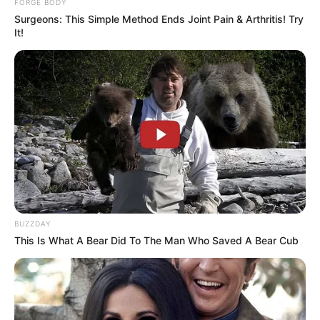
ราศีกันย์ (16 กันยายน – 16 ตุลาคม)
FORGE BODY
Surgeons: This Simple Method Ends Joint Pain & Arthritis! Try
It!
หอมกรุ่นไปด้วยความรัก ความคิดถึง คนโสดได้ปิ้งคน
ถูกใจโดยบังเอิญ แถมช่วงนี้มักจะเสน่ห์แรง คนอายุน้อย
กว่าหลงกันน่าดู ดวงความรักคนมีคู่ผีเข้าผีออก กลางวันดี
ตอนเย็นมาทะเลาะกันอีกแล้ว คนโสดมีอุปสรรคก็ตรงที่ไป
แอบชอบ แอบกิ๊กกับคนมีเจ้าของ ปลายเดือนแม้จะมีเห
งาๆ ไปบ้าง แต่ก็ไม่นาน คนโสดมีเข้ามาให้เลือก ถึงจะมี
โดนใจบ้าง ถ้ามีคนรักแล้วไม่ค่อยมีเวลาให้กัน นอกลู่นอก
ทางไปบ้าง แต่สุดท้ายก็กลับมาตายรัง
BUZZDAY
This Is What A Bear Did To The Man Who Saved A Bear Cub
ราศีตุลย์ (17 ตุลาคม – 15 พฤศจิกายน)
ความรักเบ่งบาน เอาใจใส่กันและกัน มีความสุข คนโสดได้