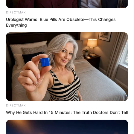
DIRECTMAX
10 World Cup 2026 Facts Every Football Fan Should
Urologist Warns: Blue Pills Are Obsolete—This Changes
Know
Everything
BRAINBERRIES
DIRECTMAX
Why He Gets Hard In 15 Minutes: The Truth Doctors Don't Tell
Why this ordinary drink is the secret to feeling your
best every day
CTA FAVORITE