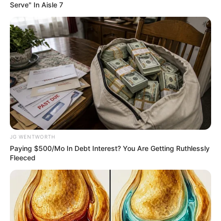
Serve" In Aisle 7
ความรักแอบเล็งใครไว้ให้รีบทำคะแนน ช่วงนี้เขาหรือเธอ
คนนั้นจะเริ่มใจอ่อนแล้ว ถ้ามีคนรักแล้วแง่งอนกันบ่อย
ต้องหาเวลาพักผ่อนด้วยกันบ้าง ดวงความรักมีเสน่ห์แรง
สุดๆ ลุกขึ้นมาดูแลตัวเองบ้าง จะทำให้คนรอบข้างหวั่นไหว
คนโสดได้ปิ๊งรักสดใส ถ้ามีคนรักแล้ว แอบหวานจนน่า
อิจฉา อ่อนหวาน ถ้อยทีถ้อยอาศัย ไม่เลือดร้อนประชด
ประชันเหมือนเคย คนโสด Lucky in love มีคนมา
สารภาพรัก
JG WENTWORTH
Paying $500/Mo In Debt Interest? You Are Getting Ruthlessly
Fleeced
ราศีกรกฎ (16 กรกฎาคม – 16 สิงหาคม)
ความรักกระท่อนกระแท่น เดี๋ยวดีเดี๋ยวเลิก ยับยั้งชั่งใจทำ
อะไรใจเย็น แล้วทุกอย่างจะจบลงด้วยดี ช่วงกลางเดือนคน
โสดที่กำลังหงอยเหงา จะมีคนแนะนำให้รู้จักคนถูกใจ ส่วน