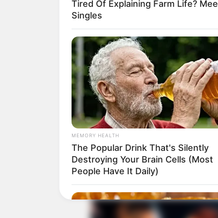
Tired Of Explaining Farm Life? M
Singles
MEMORY HEALTH
The Popular Drink That's Silently
Destroying Your Brain Cells (Most
People Have It Daily)
Recommended For Y