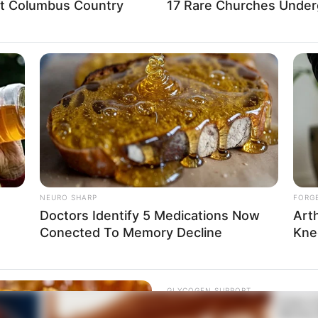
eet Columbus Country
17 Rare Churches Underg
ความเชื่อ
นินทา
นินทาว่าร้าย
แก้กรรม
นักเขียน
อิสฺวาสุ
เชื่อในสิ่งที่เฮ็ด เฮ็ดในสิ่งที่เชื่อ
NEURO SHARP
FORG
Doctors Identify 5 Medications Now
Art
Conected To Memory Decline
Kne
ou
GLYCOGEN SUPPORT
Enter A
Columbus: High Blood Su
Movies