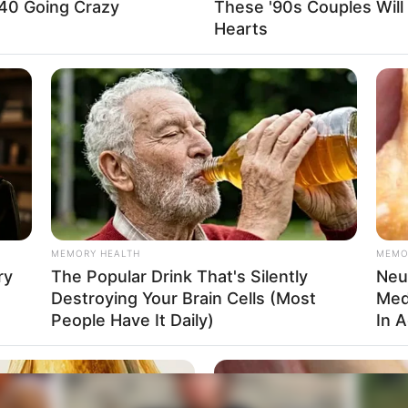
r 40 Going Crazy
These '90s Couples Will 
Hearts
ถวายสังฆทาน
ทำความดี
ทำบุญ
พระสงฆ์
วัด
สังฆทาน
นักเขียน
อิสฺวาสุ
เชื่อในสิ่งที่เฮ็ด เฮ็ดในสิ่งที่เชื่อ
MEMORY HEALTH
MEMO
ou
ry
The Popular Drink That's Silently
Neur
Destroying Your Brain Cells (Most
Med
People Have It Daily)
In 