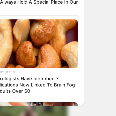
Always Hold A Special Place In Our
RY HEALTH
ologists Have Identified 7
ications Now Linked To Brain Fog
Adults Over 60