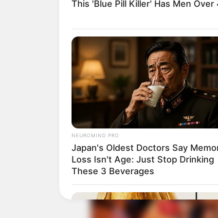
This 'Blue Pill Killer' Has Men Ove
NEUROMIND PRO
Recommended For Y
Japan's Oldest Doctors Say Memo
Loss Isn't Age: Just Stop Drinking
These 3 Beverages