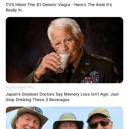
CVS Hides This $1 Generic Viagra - Here's The Aisle It's
Really In.
เปิดสมัครสมาชิก (ฟรี) เร็วๆนี้
LEGAL
นโยบายคุกกี้
นโยบายการคุ้มครองข้อมูลส่วนบุคคล
ติดต่อเรา
เกี่ยวกับเอ็มไทย
NEUROMIND PRO
Japan's Greatest Doctors Say Memory Loss Isn't Age: Just
TOP CONTENT
Stop Drinking These 3 Beverages
วัดสวย
วัดสวยเชียงใหม่
ทำนายฝัน