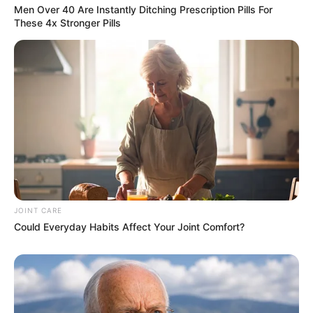
Men Over 40 Are Instantly Ditching Prescription Pills For
These 4x Stronger Pills
Men 45+ Are Trying This To Perform Better
MEDVI
JOINT CARE
Could Everyday Habits Affect Your Joint Comfort?
Stop Waiting In Line: The 87¢ Generic Viagra Is
Actually "Self-Serve" In Aisle 7
FRIDAY PLANS