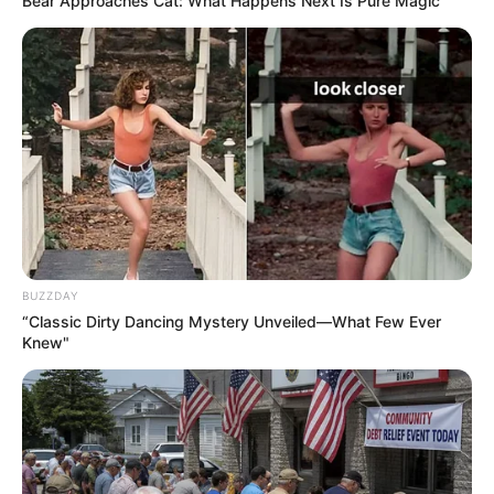
Bear Approaches Cat: What Happens Next Is Pure Magic
Remember The Justin Timberlake Moment That
Defined The 2000s?
BRAINBERRIES
BUZZDAY
“Classic Dirty Dancing Mystery Unveiled—What Few Ever
Knew"
Why everything you thought you knew about water
might be wrong