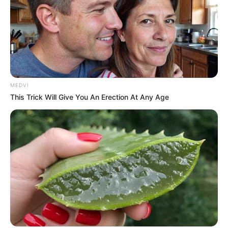
Feeling Tired? Here's The Trick To Perform Better
MEDVI
MEDVI
This Trick Will Give You An Erection At Any Age