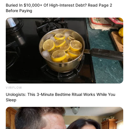
Buried In $10,000+ Of High-Interest Debt? Read Page 2
Before Paying
The Instagram Model Who Spent A Fortune To Look
Like Barbie
BRAINBERRIES
VIRIFLOW
Urologists: This 3-Minute Bedtime Ritual Works While You
Sleep