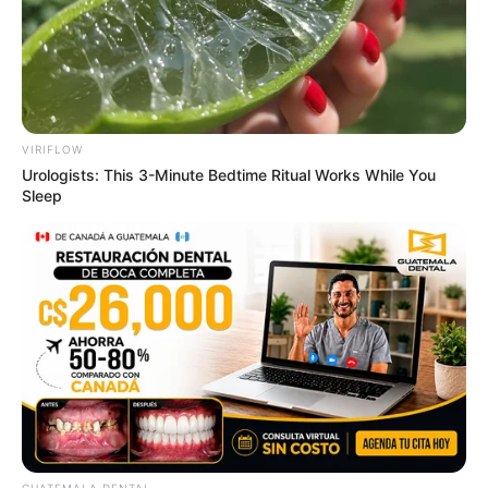
You See Them Now
BUZZDAY
Colorado Elk's Surprising Response After Being
Freed From Tire
BUZZ DAY
VIRIFLOW
Urologists: This 3-Minute Bedtime Ritual Works While You
Sleep
แนะนำ