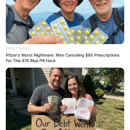
สถิติหวยรายเดือน
ดวงรายวัน
บทสวดมนต์
วิธีบนไอ้ไข่
ไหว้ท้าวเวสสุวรรณ
วิธีไหว้วัดแขก
วอลเปเปอร์พระแม่ลักษมี
FRIDAY PLANS
วอลเปเปอร์ ฟรี
Pfizer's Worst Nightmare: Men Canceling $80 Prescriptions
For This 87¢ Blue Pill Hack
สีมงคล
เว็บไซต์นี้ใช้คุกกี้
FOLLOW US
เพื่อการนำเสนอเนื้อหาที่ดี รวมถึงการจัดการข้อมูลส่วนบุคคล เพื่อให้คุณได้รับ
ประสบการณ์ที่ดีบนบริการของเว็บไซต์เรา หากคุณใช้บริการเว็บไซต์นี้ต่อไปโดย
ไม่มีการปรับตั้งค่าใดๆนั้น แสดงว่าคุณยอมรับนโยบายคุกกี้และนโยบายส่วน
บุคคลของเรา
ยอมรับ
เรียนรู้เพิ่มเติม
Copyright © 2016