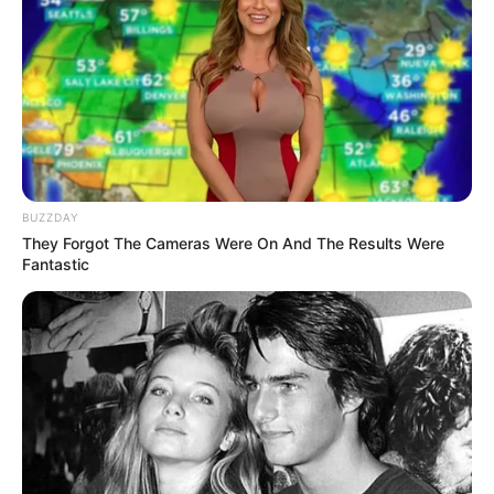
These Scenes Sparked Conversations Beyond The
Film
BRAINBERRIES
BUZZDAY
They Forgot The Cameras Were On And The Results Were
Fantastic
From Baddies To Sweethearts: 9 Actresses That Can
Do It All!