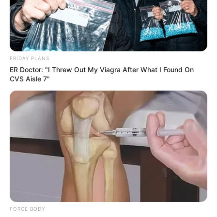
FRIDAY PLANS
ER Doctor: "I Threw Out My Viagra After What I Found On
Arthrologist Begs To Stop Buying Knee Braces - Do
CVS Aisle 7"
This Instead
FORGE BODY
FORGE BODY