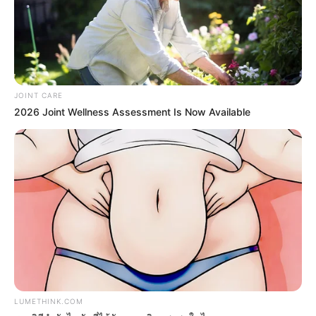
มรรคผลพระโพธิสัตว์กวนอิม
JOINT CARE
สีมงคล
2026 Joint Wellness Assessment Is Now Available
แจกตาราง สีมงคลตามราศี 2569 ประจำ
เดือนสิงหาคม โดย อ.รักษ์ เลขเด็ด
สีมงคล
ดูเพิ่มเติม
LUMETHINK.COM