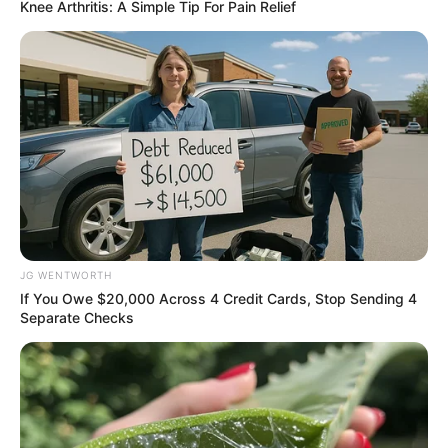
Knee Arthritis: A Simple Tip For Pain Relief
ER Doctor: "I Threw Out My Viagra After What I
Found On CVS Aisle 7"
FRIDAY PLANS
Groom Splits Pants In Viral Wedding Photo Disaster!
BUZZDAY
JG WENTWORTH
If You Owe $20,000 Across 4 Credit Cards, Stop Sending 4
Separate Checks
Remember Hensel Twins? Take A Deep Breath Before