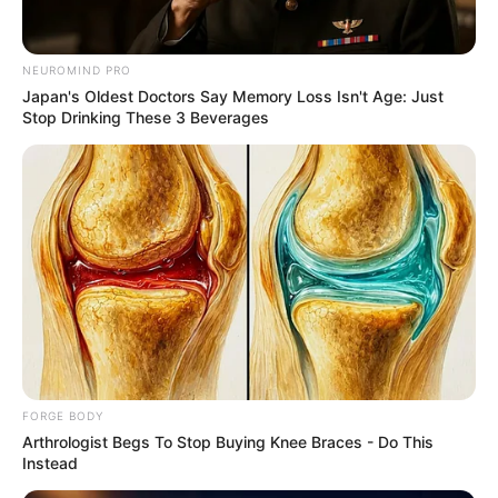
1. ดวงจันทร์
คือ ที่พึ่งผู้ใหญ่ให้ความอุปถัมภ์ ที่ปรึกษา ผู้
ช่วยเหลือ ผลประโยชน์
NEUROMIND PRO
Japan's Oldest Doctors Say Memory Loss Isn't Age: Just
Stop Drinking These 3 Beverages
2. ดาวพฤหัส
คือ ความสามารถ ความรุ่งโรจน์ ความ
สุขสมหวัง ความจริงใจ
3. ดาวศุกร์
คือ มีเสน่ห์ ร่าเริงแจ่มใส สนุกสนาน มีชีวิต
ชีวา อารมณ์สุนทรี
“เมื่อนำมารวมกัน หมายถึง ช่วงเวลาของชีวิตที่มีแต่
ความสุข ความสมหวัง “
FORGE BODY
Arthrologist Begs To Stop Buying Knee Braces - Do This
Instead
โดยในปีนี้ (2558) ช่วงระหว่างวันที่ 19-21 มิถุนายน จะ