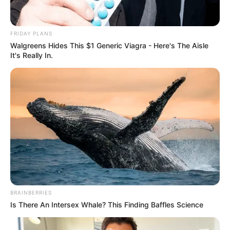
เคยสร้างความฮือฮาแบบแบ๊วๆไว้เมื่อปลายปี 2551
FRIDAY PLANS
Walgreens Hides This $1 Generic Viagra - Here's The Aisle
It's Really In.
Home
/
ดูดวง
/ พระจันทร์ยิ้ม! ปรากฏการณ์แห่งดวงดาวที่มีความหมาย
มงคล
ดูดวง
|
11 มิ.ย. 2015
แบ่งปัน
พระจันทร์ยิ้ม
หรือชื่อเรียกแบบไทยๆว่า “ดาวเคียงเดือน”
กำลังจะโคจรมาสร้างรอยยิ้มให้กับเราอีกครั้ง ในวันที่ 20
มิถุนายน 2558
หลังจากที่เคยสร้างความฮือฮาแบบแบ๊วๆ
BRAINBERRIES
ไว้เมื่อปลายปี 2551
Is There An Intersex Whale? This Finding Baffles Science
หากกล่าวถึงตามหลักวิทยาศาสตร์ ปรากฏการณ์