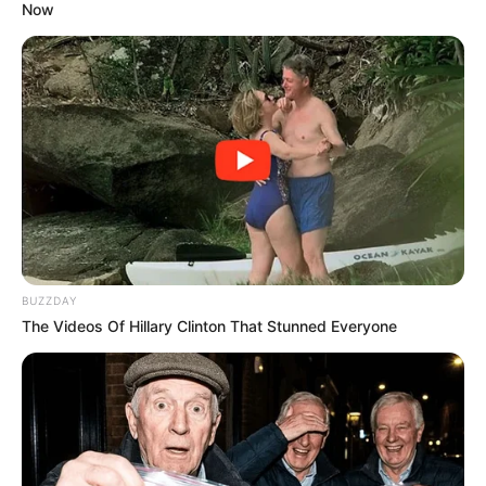
Now
HARMO BRAIN
BUZZDAY
The Videos Of Hillary Clinton That Stunned Everyone
Looking For Extra Income Online?
EXTRA INCOME ONLINE