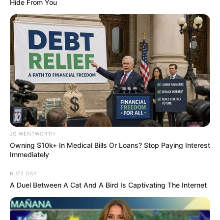
Hide From You
2025’s Most Impactful Celebrity Farewells
BRAINBERRIES
JG WENTWORTH
Owning $10k+ In Medical Bills Or Loans? Stop Paying Interest
Immediately
BUZZ DAY
A Duel Between A Cat And A Bird Is Captivating The Internet