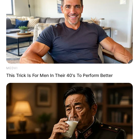
“พระจันทร์ยิ้ม” หมายถึง ดวงจันทร์ ดาวศุกร์ และดาว
พฤหัสบดี อยู่ใกล้กันทางทิศตะวันตกเฉียงใต้ โดยที่ดาว
ศุกร์และดาวพฤหัสบดี จะอยู่ห่างกันเพียง 2 องศา และ
ดวงจันทร์จะปรากฎเป็นเสี้ยว หันด้านมืดเข้าหาดาว
เคราะห์ทั้งสองพอดี ในระหว่างที่ดาวศุกร์จะสว่างกว่าดาว
พฤหัสบดี และอยู่เยื้องต่ำกว่าเล็กน้อย จนเกิดเป็นภาพ
คล้าย พระจันทร์ยิ้ม
MEDVI
This Trick Is For Men In Their 40's To Perform Better
รูปภาพโดย : ศุภฤกษ์ คฤหานนท์
นอกจากนี้ในทางโหราศาสตร์ ยังมีความหมายของ
ดวงดาวที่เกี่ยวข้อง ซึ่งล้วนแล้วแต่เป็นเรื่องดี มีความเป็น
มงคลอยู่ในตัวเอง และเมื่อความหมายของดาวทั้ง 3 ดวง
มารวมกัน แม่หมอบอกได้เลยค่ะว่าเป็นอะไรที่เริ่ดมาก !!