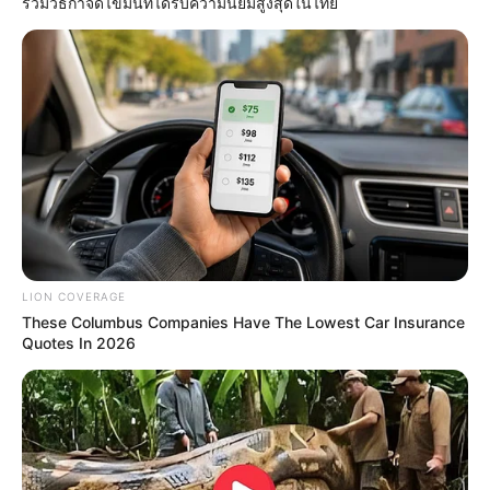
รวมวิธีกำจัดไขมันที่ได้รับความนิยมสูงสุดในไทย
สีมงคล
แจกตาราง สีมงคลตามราศี 2569 ประจำ
เดือนกรกฎาคม โดย อ.รักษ์ เลขเด็ด
สีมงคล
LION COVERAGE
แจกตาราง สีมงคลตามราศี 2569 ประจำ
These Columbus Companies Have The Lowest Car Insurance
Quotes In 2026
เดือนมิถุนายน โดย อ.รักษ์ เลขเด็ด