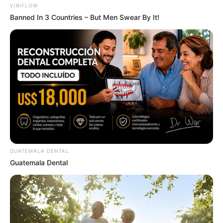
Support Focus And Mental Clarity Naturally
VIRIFLOW
HARMO BRAIN
Banned In 3 Countries – But Men Swear By It!
GUATEMALA DENTAL
This New Will Give You An Erection After +45
Guatemala Dental
MEDVI