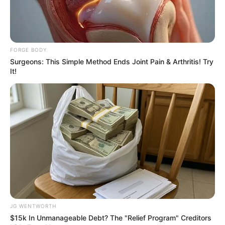
FORGE BODY
Surgeons: This Simple Method Ends Joint Pain & Arthritis! Try
ดวงจันทร์
ดวงดาว
ปรากฏการณ์
พระจันทร์
It!
พระจันทร์ยิ้ม
นักเขียน
อิสฺวาสุ
เชื่อในสิ่งที่เฮ็ด เฮ็ดในสิ่งที่เชื่อ
เนื้อหาที่ได้รับการโปรโมต
JG WENTWORTH
$15k In Unmanageable Debt? The "Relief Program" Creditors