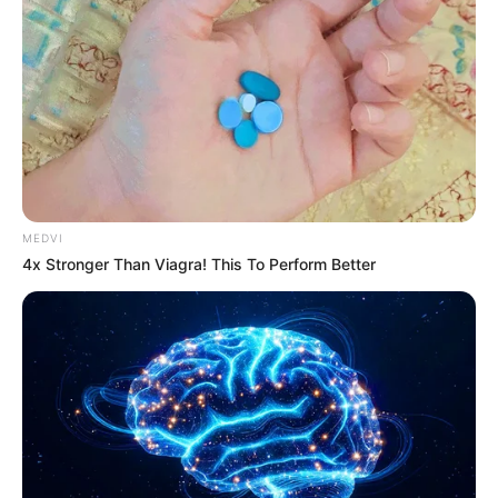
She Spends Millions To Transform Herself Into A
Barbie Doll!
MEDVI
BRAINBERRIES
4x Stronger Than Viagra! This To Perform Better