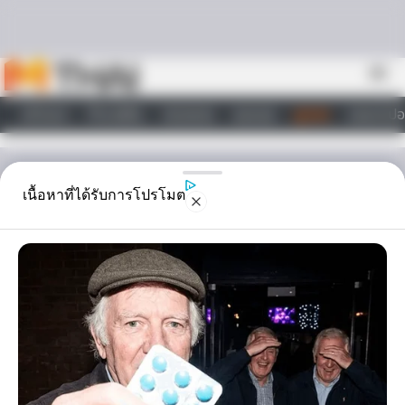
Skip to content
menu
หน้าแรก
ทำนายฝัน
ตรวจหวย
ผลบอล
ดูดวง
วอลเปเปอ
ไลฟ์สไตล์
ดูดวง
เนื้อหาที่ได้รับการโปรโมต
พระจันทร์ยิ้ม! ปรากฏการณ์
แห่งดวงดาวที่มีความหมาย
มงคล
พระจันทร์ยิ้ม หรือชื่อเรียกแบบไทยๆว่า "ดาวเคียงเดือน" กำลังจะโคจร
มาสร้างรอยยิ้มให้กับเราอีกครั้ง ในวันที่ 20 มิถุนายน 2558 หลังจากที่