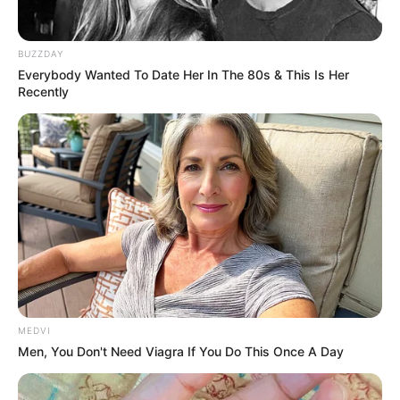
BRAINBERRIES
BUZZDAY
Everybody Wanted To Date Her In The 80s & This Is Her
Recently
The World Cup 2026 Facts Fans Can't Stop Talking
About
BRAINBERRIES
MEDVI
Men, You Don't Need Viagra If You Do This Once A Day