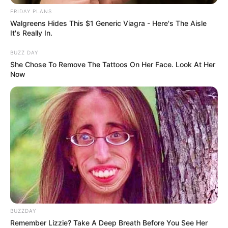
FRIDAY PLANS
Walgreens Hides This $1 Generic Viagra - Here's The Aisle
It's Really In.
BUZZ DAY
Keep Forgetting Names And Where You Put Things?
She Chose To Remove The Tattoos On Her Face. Look At Her
Now
HARMO BRAIN
BUZZDAY
Adults Over 50 Are Trying This For Mental Clarity
Remember Lizzie? Take A Deep Breath Before You See Her