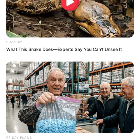
สีมงคล
แจกตาราง สีมงคลตามราศี 2569 ประจำ
เดือนพฤษภาคม โดย อ.รักษ์ เลขเด็ด
BUZZDAY
What This Snake Does—Experts Say You Can't Unsee It
MThai เชื่อในสิ่งที่ทำ ทำในสิ่งที่เชื่อ
รับข่าวสารเลขมงคล สถิติเลขดัง ดวงรายวัน รายเดือน รายปี
พร้อมแนะนำวิธีเสริมดวง
ลุ้นรับรางวัลจากกิจกรรมเสริมความเป็นมงคลให้กับตัวท่านเอง
FRIDAY PLANS