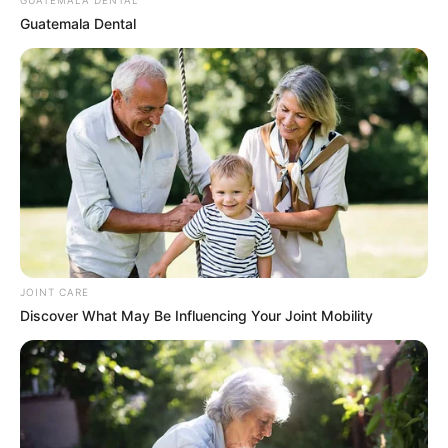
ดูดวง
GUATEMALA DENTAL
ดูเพิ่มเติม
Guatemala Dental
ดูดวง
เบอร์โทร คน Keep look เป๊ะทุกมุมดูดี
ทุกองศา คุณล่ะมีเลขคู่นี้ไหม
JOINT CARE
Discover What May Be Influencing Your Joint Mobility
ดูดวง
วันที่ 1 ส.ค. 2569 วันคล้ายวันสำเร็จ