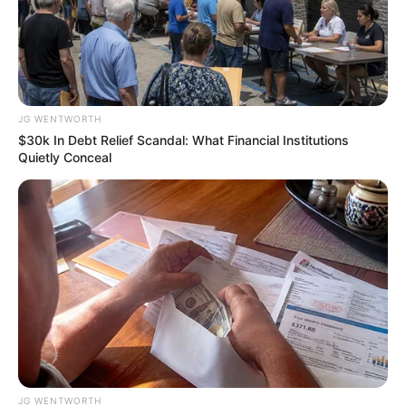
CTA LOVE
It's The End Of The Road: The Worst TV Series
Finales Of All Time
BRAINBERRIES
JG WENTWORTH
$30k In Debt Relief Scandal: What Financial Institutions
Quietly Conceal
Scientists Happened Upon The Most Terrifying
Discovery
BRAINBERRIES
JG WENTWORTH