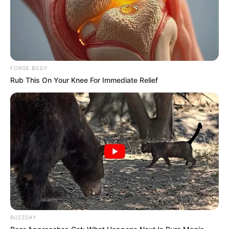
FORGE BODY
Rub This On Your Knee For Immediate Relief
Why this ordinary drink is the secret to feeling your
best every day
CTA FAVORITE
BUZZDAY