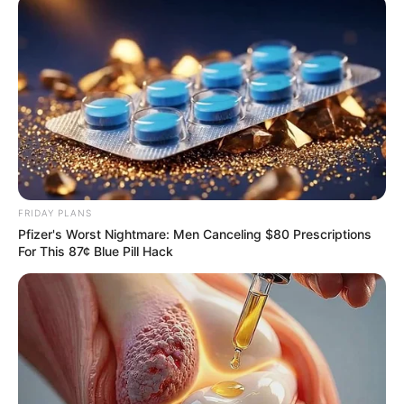
เห็นพระจันทร์ยิ้มได้ในช่วงหัวค่ำ ทางทิศตะวันตก หลัง
จากที่พระอาทิตย์ลาลับขอบฟ้าไปแล้ว จนถึงปวลาประ
มาณ 3 ทุ่ม ซึ่งวันที่ 20 จะเห็นเป็นรูปยิ้มชัดเจนมากที่สุด
^_^ แล้วมาเฝ้ารอรอยยิ้มจากพระจันทร์พร้อมกันนะคะ
^_^
เรียบเรียงโดย : Horoscope.mthai.com
FRIDAY PLANS
Pfizer's Worst Nightmare: Men Canceling $80 Prescriptions
For This 87¢ Blue Pill Hack