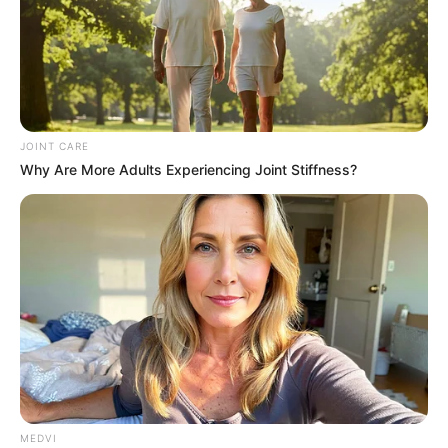
JOINT CARE
Why Are More Adults Experiencing Joint Stiffness?
How To Get An Erection Even After 60!
MEDVI
MEDVI