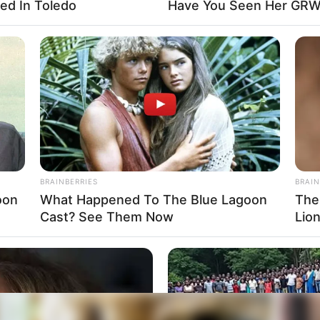
ed In Toledo
Have You Seen Her GRWM
้ามกินผัก
ความเชื่อ
ความเชื่อเรื่องผัก
ความเชื่อโบราณ
ผัก
นักเขียน
อิสฺวาสุ
BRAINBERRIES
BRAIN
เชื่อในสิ่งที่เฮ็ด เฮ็ดในสิ่งที่เชื่อ
oon
What Happened To The Blue Lagoon
The
Cast? See Them Now
Lio
ou