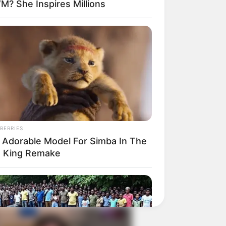
? She Inspires Millions
ผักไม่มีประโยชน์
BERRIES
 Adorable Model For Simba In The
n King Remake