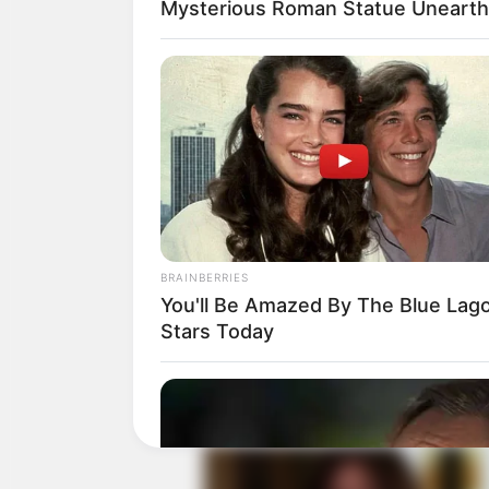
Mysterious Roman Statue Unearth
การกินผิก
ข้อห
BRAINBERRIES
You'll Be Amazed By The Blue Lag
Stars Today
Recommended For Y