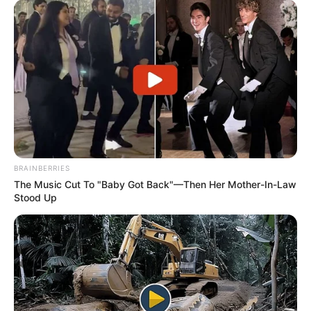
Think You Know FIFA 2026? These Facts May
Surprise You
BRAINBERRIES
BRAINBERRIES
The Music Cut To "Baby Got Back"—Then Her Mother-In-Law
Stood Up