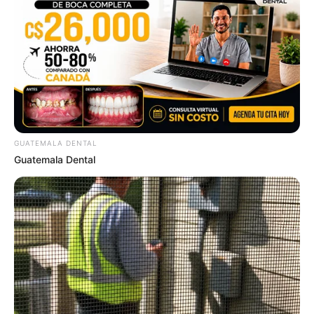
ดูดวง
เบอร์โทร คน Keep look เป๊ะทุกมุมดูดี
ทุกองศา คุณล่ะมีเลขคู่นี้ไหม
GUATEMALA DENTAL
Guatemala Dental
ดูดวง
วันที่ 1 ส.ค. 2569 วันคล้ายวันสำเร็จ
มรรคผลพระโพธิสัตว์กวนอิม