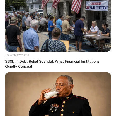
Why this ordinary drink is the secret to feeling your
best every day
CTA FAVORITE
JG WENTWORTH
$30k In Debt Relief Scandal: What Financial Institutions
Quietly Conceal
Tarantino’s Latest Effort Will Probably Be His Best To
Date
BRAINBERRIES