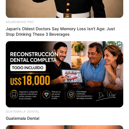
Clothes And Shoes Are The Real Challenges For This
Family!
BRAINBERRIES
NEUROMIND PRO
Japan's Oldest Doctors Say Memory Loss Isn't Age: Just
Stop Drinking These 3 Beverages
How Did They Get Gina Carano To Take It All Back?
BRAINBERRIES
GUATEMALA DENTAL
Guatemala Dental