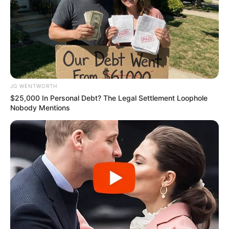
Erase Joint Agony In 7 Days With This Simple Trick!
It's Genius
JG WENTWORTH
FORGE BODY
$25,000 In Personal Debt? The Legal Settlement Loophole
Nobody Mentions