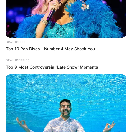
BRAINBERRIES
Top 10 Pop Divas - Number 4 May Shock You
MThai เชื่อในสิ่งที่ทำ ทำในสิ่งที่เชื่อ
BRAINBERRIES
รับข่าวสารเลขมงคล สถิติเลขดัง ดวงรายวัน รายเดือน รายปี
Top 9 Most Controversial 'Late Show' Moments
พร้อมแนะนำวิธีเสริมดวง
เว็บไซต์นี้ใช้คุกกี้
ลุ้นรับรางวัลจากกิจกรรมเสริมความเป็นมงคลให้กับตัวท่านเอง
เพื่อการนำเสนอเนื้อหาที่ดี รวมถึงการจัดการข้อมูลส่วนบุคคล เพื่อให้คุณได้รับ
ประสบการณ์ที่ดีบนบริการของเว็บไซต์เรา หากคุณใช้บริการเว็บไซต์นี้ต่อไปโดย
ไม่มีการปรับตั้งค่าใดๆนั้น แสดงว่าคุณยอมรับนโยบายคุกกี้และนโยบายส่วน
บุคคลของเรา
เปิดสมัครสมาชิก (ฟรี) เร็วๆนี้
ยอมรับ
เรียนรู้เพิ่มเติม