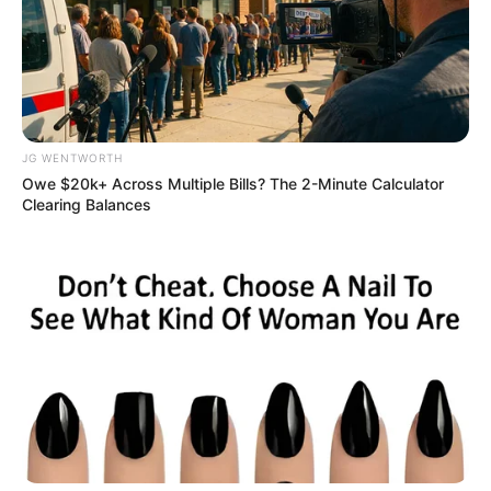
2025’s Most Impactful Celebrity Farewells
JG WENTWORTH
Owe $20k+ Across Multiple Bills? The 2-Minute Calculator
BRAINBERRIES
Clearing Balances