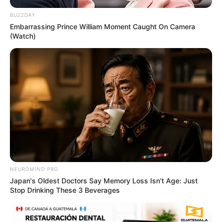
Flip This Switch: Next Month Your Electric Bill Won't
Be $245 But $14
BUZZDAY
STOPWATT
Embarrassing Prince William Moment Caught On Camera
(Watch)
แนะนำ
NEUROMIND PRO
Japan's Oldest Doctors Say Memory Loss Isn't Age: Just
Stop Drinking These 3 Beverages
ดูดวง
ดูเพิ่มเติม