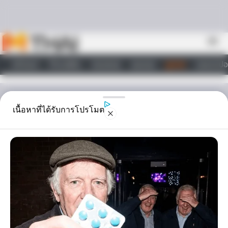
Skip to content
menu
หน้าแรก
ทำนายฝัน
ตรวจหวย
ผลบอล
ดูดวง
วอลเปเปอ
ไลฟ์สไตล์
ดูดวง
เนื้อหาที่ได้รับการโปรโมต
ปัญหาลูกดื้อ มาทางนี้ พระ
ศรีศากยมุนีช่วยท่านได้ ?
ปัญหาลูกดื้อ เป็นสิ่งหนึ่งที่ทำให้พ่อแม่ปวดหัวและกลุ้มใจเป็นอย่างมาก
วันนี้แม่หมอ แห่ง Horoscope.mthai มีแนวทางการแก้ ปัญหาลูกดื้อ
ตามหลักความเชื่อมาฝากกันค่ะ