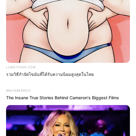
ฤกษ์มงคล
ฤกษ์สะเดาะเคราะห์ เสริมดวง 2569 ฤกษ์
มงคลสำหรับไหว้สา ทำบุญ ขอพร
LUMETHINK.COM
รวมวิธีกำจัดไขมันที่ได้รับความนิยมสูงสุดในไทย
BRAINBERRIES
The Insane True Stories Behind Cameron's Biggest Films
ฤกษ์มงคล
ฤกษ์ดีขอพรพระพิฆเนศ วันวินายักจตุรถี
พฤษภาคม 2569