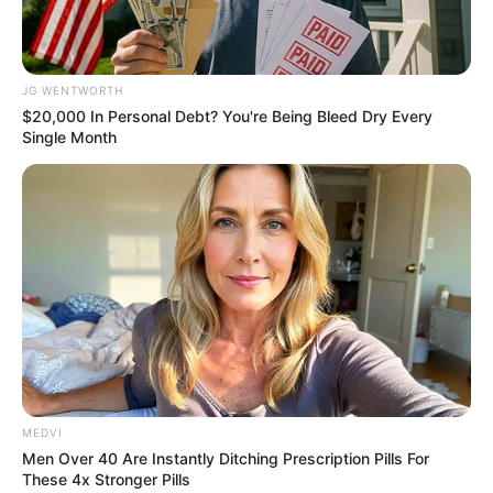
4. ธูปหอม 9 ดอก
JG WENTWORTH
เมื่อไปถึงหน้าพระวิหารที่ประดิษฐานพระศรีศากยมุนี ให้
$20,000 In Personal Debt? You're Being Bleed Dry Every
วางพานพร้อมเครื่องสักการะบนโต๊ะบูชา จุดเทียนซ้าย
Single Month
ขวา จุดธูป 9 ดอก (ไม่เกี่ยวรวมกับในพาน) จากนั้นตั้งจิต
อธิษฐานบอกกล่าว พระศรีศากยมุนี ฝากลูกฝากหลานให้
ท่านดูแลอบรม บ่มนิสัย หากไม่สบายบ่อย ก็ขอบารมีท่าน
ให้ช่วยขจัดปัดเป่าโรคภัยไข้เจ็บ ให้ไกลตัวจากเด็ก เมื่อ
อธิษฐานเสร็จ ให้ปักธูปตรงกระถางธูป พานเครื่องสักการะ
ไม่ต้องนำกลับมาด้วย ให้วางไว้บนโต๊ะบูชานั้น
นอกจากลูกแล้ว ยังรวมไปถึงบุคคลที่มีลูกน้อง บริวาร
เยอะๆ เจ้าของโรงงาน บริษัทห้างร้านต่างๆ แนะนำให้บูชา
MEDVI
พระโพธิสัตว์กวนอิม ปางประทานบุตร สำหรับใครมีปัญหา
Men Over 40 Are Instantly Ditching Prescription Pills For
เรื่องลูก เขียนชื่อลูก วางไว้ใต้ฐานพระโพธิสัตว์กวนอิม ที่
These 4x Stronger Pills