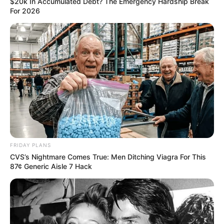
$20k In Accumulated Debt? The Emergency Hardship Break
For 2026
Men, You Don't Need Viagra If You Do This Once A
Day
MEDVI
FRIDAY PLANS
CVS’s Nightmare Comes True: Men Ditching Viagra For This
87¢ Generic Aisle 7 Hack
This Trick Will Give You An Erection At Any Age