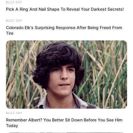
BUZZ DAY
The Massive Snake That's Redefining 'Giant'—Bigger
Than Anacondas
Pick A Ring And Nail Shape To Reveal Your Darkest Secrets!
BRAINBERRIES
BUZZ DAY
Colorado Elk's Surprising Response After Being Freed From
Tire
Why Did He Leave At The Peak Of This Show's Run?
BRAINBERRIES
BUZZ DAY
Remember Albert? You Better Sit Down Before You See Him
Today