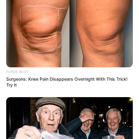
What Happened To The Blue Lagoon Cast? See
Them Now
FORGE BODY
BRAINBERRIES
Surgeons: Knee Pain Disappears Overnight With This Trick!
Try It