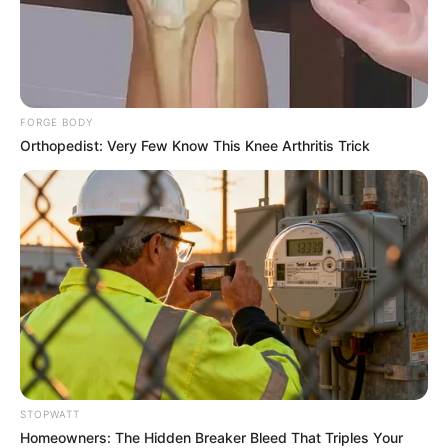
FORGE BODY
Orthopedist: Very Few Know This Knee Arthritis Trick
Stop Waiting In Line: The 87¢ Generic Viagra Is
Actually "Self-Serve" In Aisle 7
FRIDAY PLANS
STOPWATT
Homeowners: The Hidden Breaker Bleed That Triples Your