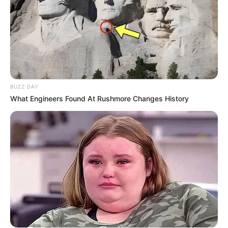
Feeling Tired? Here's The Trick To Perform Better
MEDVI
BUZZ DAY
What Engineers Found At Rushmore Changes History
This New Will Give You An Erection After +45
MEDVI