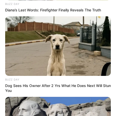
BUZZ DAY
Diana’s Last Words: Firefighter Finally Reveals The Truth
Camera Zoomed On Trump's Hand As Sleeve Slipped
Up
BRAINBERRIES
BUZZ DAY
Dog Sees His Owner After 2 Yrs What He Does Next Will Stun
You