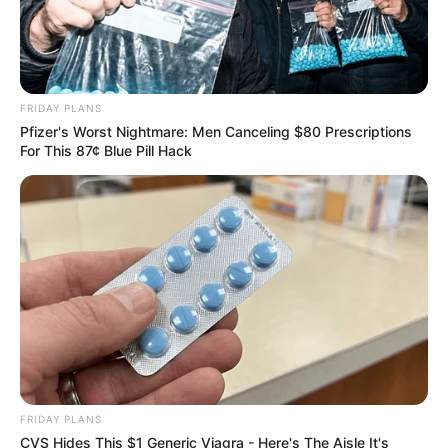
The Bodyguard's Hidden Bloopers Revealed
FRIDAY PLANS
BRAINBERRIES
Pfizer's Worst Nightmare: Men Canceling $80 Prescriptions
For This 87¢ Blue Pill Hack
Britney Spears' Look Has Changed — Here's Why
FRIDAY PLANS
BRAINBERRIES
CVS Hides This $1 Generic Viagra - Here's The Aisle It's