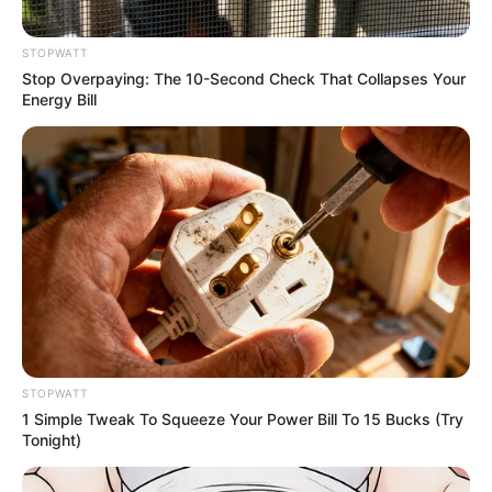
STOPWATT
Stop Overpaying: The 10-Second Check That Collapses Your
Energy Bill
สีมงคล
แจกตาราง สีมงคลตามราศี 2569 ประจำ
เดือนสิงหาคม โดย อ.รักษ์ เลขเด็ด
ฤกษ์มงคล
ดูเพิ่มเติม
STOPWATT
1 Simple Tweak To Squeeze Your Power Bill To 15 Bucks (Try
ฤกษ์มงคล
Tonight)
เสาร์ห้า คือ อะไร วันแรงจริงหรือหลอก ?