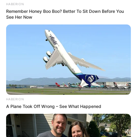
HABERION
Remember Honey Boo Boo? Better To Sit Down Before You
See Her Now
Japan's Oldest Doctors Say Memory Loss Isn't Age:
Just Stop Eating These 3 Foods
NEUROMIND PRO
HABERION
A Plane Took Off Wrong – See What Happened