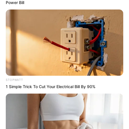
Power Bill
Men 45+ Are Trying This To Perform Better
MEDVI
STOPWATT
1 Simple Trick To Cut Your Electrical Bill By 90%
4x Stronger Than Viagra! This To Perform Better
MEDVI