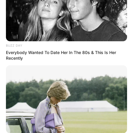
MEDVI
BUZZ DAY
Everybody Wanted To Date Her In The 80s & This Is Her
Recently
A Giant Columbian Anaconda Was Finally Caught On
Camera!
BUZZ DAY