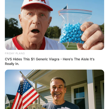
ปัญหาลูกดื้อ แก้ได้
หากครอบครัวไหน หรือใครที่มีปัญหาเรื่องลูกเกเร ดื้อ ไม่
เชื่อฟัง รวมไปถึงป่วยบ่อย
ให้หาโอกาสมากราบสักการะ
พระศรีศากยมุนี หรือหลวงพ่อโต วัดสุทัศน์ ณ วัดสุทัศน์
เทพวราราม
โดยให้นำพาลูกไปฝากให้ท่านดูแล สำหรับ
FRIDAY PLANS
CVS Hides This $1 Generic Viagra - Here's The Aisle It's
ใครที่ใคร่ลองปฎิบัติดู ให้จัดเตรียมเครื่องสักการะดังนี้
Really In.
1. จัดพานพร้อมเงิน 9 บาท
2. ดอกบัวขาว ไม่ต้องพับกลีบ 9 ดอก
3. เทียนเหลือง 9 เล่ม