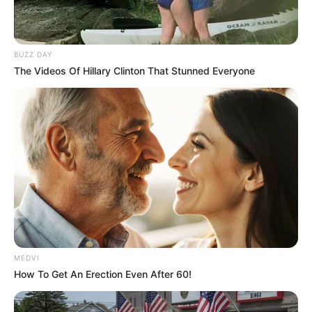
BUZZ DAY
The Videos Of Hillary Clinton That Stunned Everyone
From Baddies To Sweethearts: These 9 Actresses
Can Do It All
BRAINBERRIES
MEDVI
How To Get An Erection Even After 60!