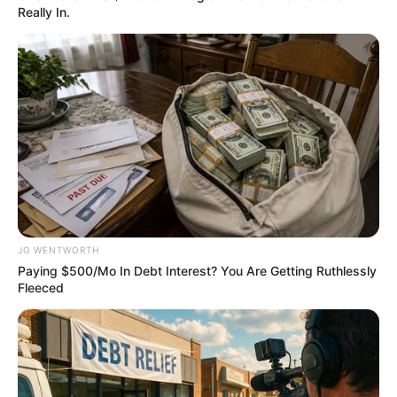
Really In.
Busting Movie Myths! Common Clichés That Don't
JG WENTWORTH
Reflect Reality
Paying $500/Mo In Debt Interest? You Are Getting Ruthlessly
BRAINBERRIES
Fleeced