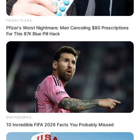
FRIDAY PLANS
Home
/
ดูดวง
/ ปัญหาลูกดื้อ มาทางนี้ พระศรีศากยมุนีช่วยท่านได้ ?
Pfizer's Worst Nightmare: Men Canceling $80 Prescriptions
For This 87¢ Blue Pill Hack
ดูดวง
|
11 พ.ค. 2015
แบ่งปัน
ปัญหาลูกดื้อ
เป็นสิ่งหนึ่งที่ทำให้พ่อแม่ปวดหัวและกลุ้มใจ
เป็นอย่างมาก ตามหลักวิทยาศาสตร์ในปัจจุบัน คงระบุ
สาเหตุว่ามาจากการเลี้ยงดู มาจากกรรมพันธุ์ หรอสภาพ
แวดล้อม แต่ถ้าหากว่าบางครอบครัว ที่เลี้ยงดูลูกรักเป็น
อย่างดี ไม่ได้มีปัญหาตามที่กล่าวมาในตอนนี้ ก็หาทางแก
ไขได้อย่างไร วันนี้แม่หมอ แห่ง
Horoscope.mthai
มี
BRAINBERRIES
แนวทางการแก้ ปัญหาลูกดื้อ ตามหลักความเชื่อมาฝาก
10 Incredible FIFA 2026 Facts You Probably Missed
กันค่ะ