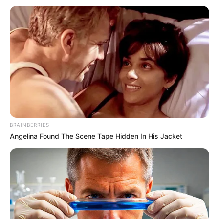
บูชา จุดธูป 12 ดอก ฝากเป็นศิษย์ให้พระโพธิสัตว์ช่วย
อบรมบ่มนิสัยได้เลยค่ะ ส่วน
เจ้าของกิจการทั้งหลาย
อยากให้ลูกน้องเชื่อฟังก็ให้บูชาพระโพธิสัตว์กวนอิม ตั้ง
บูชาไว้บนโต๊ะทำงานหรือในห้องทำงาน วิธีนี้มีผู้ลองมา
แล้วได้ผลเป็นอย่างมากเลยค่ะ
พระศรีศากยมุนี
BRAINBERRIES
ภาพประกอบและเรียบเรียงโดย :
Angelina Found The Scene Tape Hidden In His Jacket
Horoscope.mthai.com