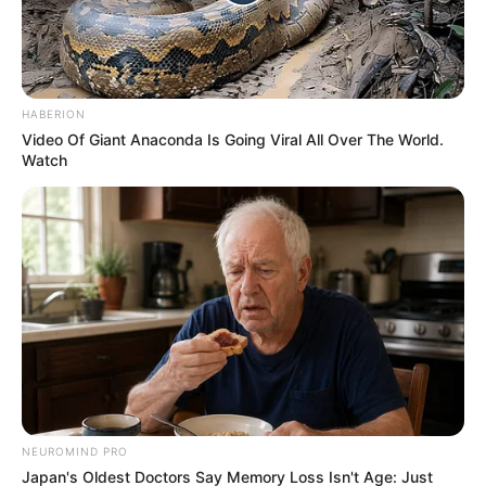
Did You Notice How Natural Simba’s Movements
Looked In The Movie?
HABERION
Video Of Giant Anaconda Is Going Viral All Over The World.
BRAINBERRIES
Watch
NEUROMIND PRO
This 'Blue Pill Killer' Has Men Over 40 Going Crazy
Japan's Oldest Doctors Say Memory Loss Isn't Age: Just
MEN'S VITALITY