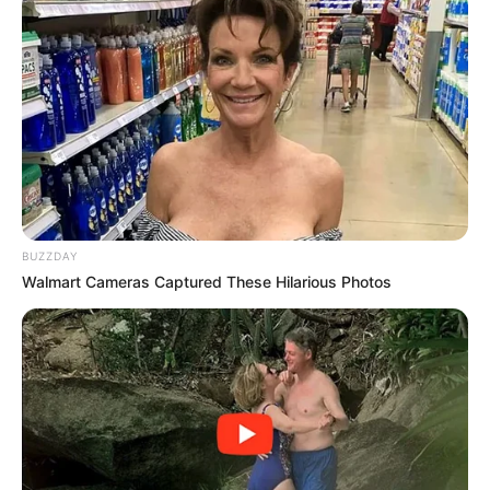
BUZZDAY
Walmart Cameras Captured These Hilarious Photos
Why this ordinary drink is the secret to feeling your
best every day
CTA FAVORITE